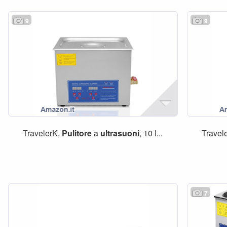
9
9
TravelerK,
Pulitore
a
ultrasuoni
, 10 l...
Travel
7