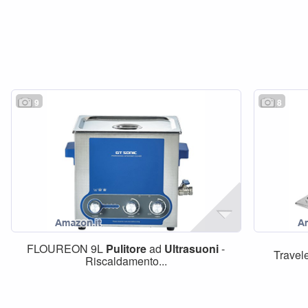
9
8
FLOUREON 9L
Pulitore
ad
Ultrasuoni
-
Travel
Riscaldamento...