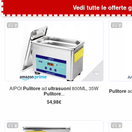
Vedi tutte le offerte 
7
7
AIPOI
Pulitore
ad
ultrasuoni
800ML, 35W
Pulitore
a
Pulitore
...
54,98€
9
9