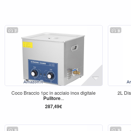
7
9
Coco Braccio 1pc in acciaio inox digitale
2L Dis
Pulitore
...
287,49€
9
9