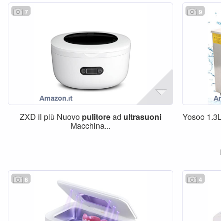
7
9
ZXD il più Nuovo
pulitore
ad
ultrasuoni
Yosoo 1.3
Macchina...
6
4