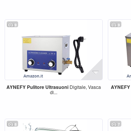
9
9
AYNEFY
Pulitore
Ultrasuoni
Digitale, Vasca
AYNEFY
di...
8
7