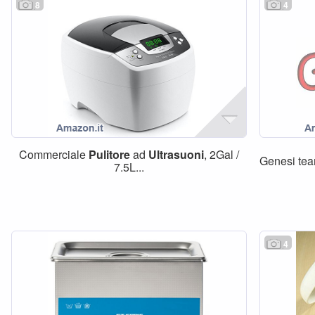
8
4
Commerciale
Pulitore
ad
Ultrasuoni
, 2Gal /
Genesi t
7.5L...
4