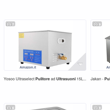
7
9
Yosoo Ultraselect
Pulitore
ad
Ultrasuoni
15L...
Jakan -
Pul
6
9