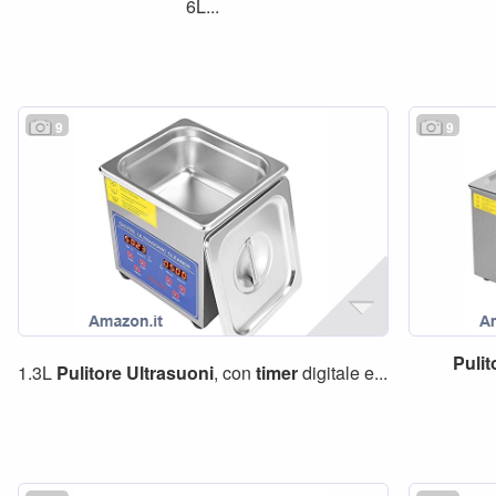
6L...
9
9
Pulit
1.3L
Pulitore
Ultrasuoni
, con
timer
digitale e...