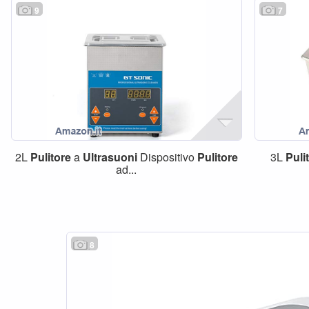
9
7
2L
Pulitore
a
Ultrasuoni
Dispositivo
Pulitore
3L
Puli
ad...
8