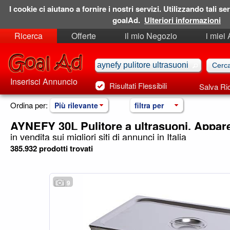
I cookie ci aiutano a fornire i nostri servizi. Utilizzando tali ser
goalAd.
Ulteriori informazioni
Ricerca
Offerte
il mio Negozio
i miei
Ricerche Salvate
Preferiti
Inserisci Annuncio
Risultati Flessibili
Salva Ri
Ordina per:
Più rilevante
filtra per
AYNEFY 30L Pulitore a ultrasuoni, Appar
in vendita sui migliori siti di annunci in Italia
385.932 prodotti trovati
9