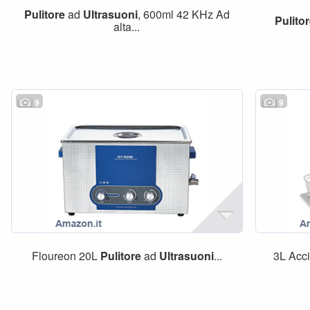
Pulitore
ad
Ultrasuoni
, 600ml 42 KHz Ad
Pulito
alta...
9
9
Floureon 20L
Pulitore
ad
Ultrasuoni
...
3L Acc