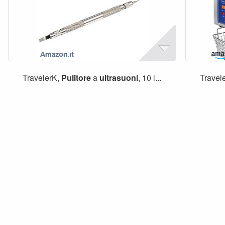
TravelerK,
Pulitore
a
ultrasuoni
, 10 l...
Travel