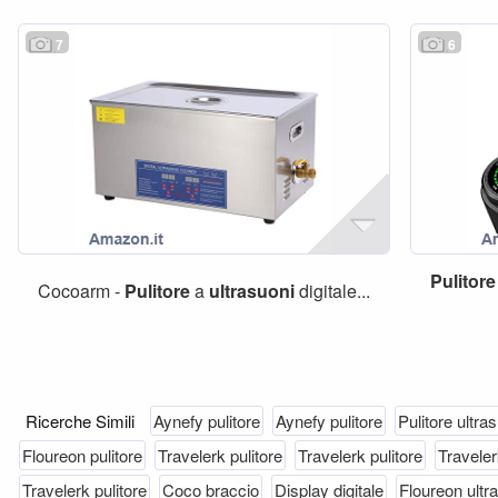
7
6
Pulitore
Cocoarm -
Pulitore
a
ultrasuoni
digitale...
Ricerche Simili
Aynefy pulitore
Aynefy pulitore
Pulitore ultra
Floureon pulitore
Travelerk pulitore
Travelerk pulitore
Traveler
Travelerk pulitore
Coco braccio
Display digitale
Floureon ultr