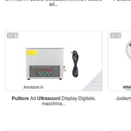
ad...
9
7
Pulitore
Ad
Ultrasuoni
Display Digitale,
Judav
macchina...