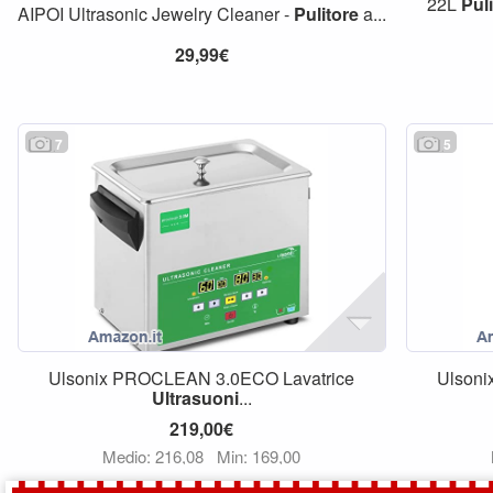
22L
Pul
AIPOI Ultrasonic Jewelry Cleaner -
Pulitore
a...
29,99€
7
5
Ulsonix PROCLEAN 3.0ECO Lavatrice
Ulson
Ultrasuoni
...
219,00€
Medio: 216,08
Min: 169,00