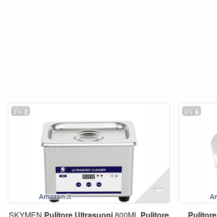
7
6
SKYMEN
Pulitore
Ultrasuoni
800ML
Pulitore
Pulitore