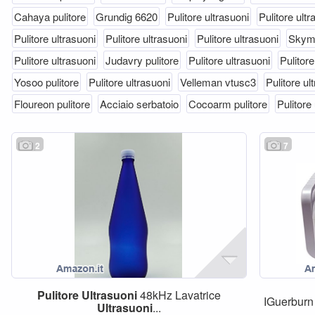
Cahaya pulitore
Grundig 6620
Pulitore ultrasuoni
Pulitore ultr
Pulitore ultrasuoni
Pulitore ultrasuoni
Pulitore ultrasuoni
Skyme
Pulitore ultrasuoni
Judavry pulitore
Pulitore ultrasuoni
Pulitore
Yosoo pulitore
Pulitore ultrasuoni
Velleman vtusc3
Pulitore ul
Floureon pulitore
Acciaio serbatoio
Cocoarm pulitore
Pulitore
2
7
Pulitore
Ultrasuoni
48kHz Lavatrice
IGuerburn
Ultrasuoni
...