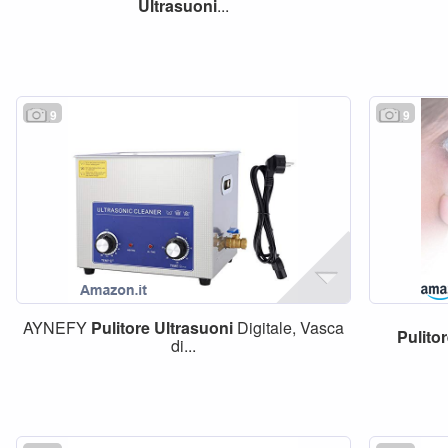
Ultrasuoni
...
9
9
AYNEFY
Pulitore
Ultrasuoni
Digitale, Vasca
Pulito
di...