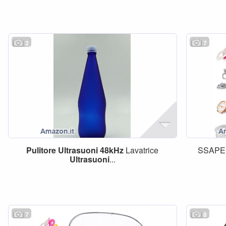
2
7
Pulitore
Ultrasuoni
48kHz
Lavatrice
SSAP
Ultrasuoni
...
7
8