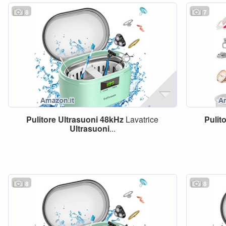
8
7
Pulitore
Ultrasuoni
48kHz
Lavatrice
Pulit
Ultrasuoni
...
8
8