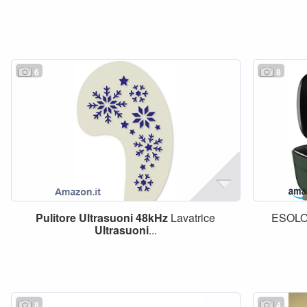
6
8
Pulitore
Ultrasuoni
48kHz
Lavatrice
ESOL
Ultrasuoni
...
8
4