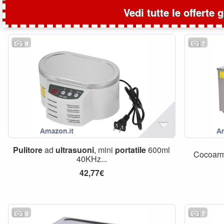
Vedi tutte le offerte 
9
7
Pulitore
ad
ultrasuoni
, mini
portatile
600ml
Cocoarm
40KHz...
42,77€
9
7