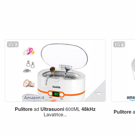
7
6
Pulitore
ad
Ultrasuoni
600ML
48kHz
Pulitore
Lavatrice...