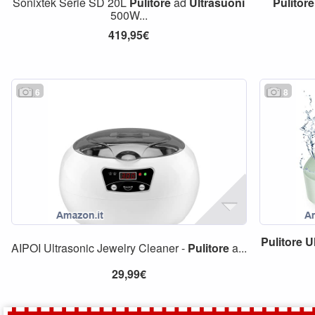
Sonixtek Serie SD 20L
Pulitore
ad
Ultrasuoni
Pulitore
500W...
419,95€
6
8
Pulitore
U
AIPOI Ultrasonic Jewelry Cleaner -
Pulitore
a...
29,99€