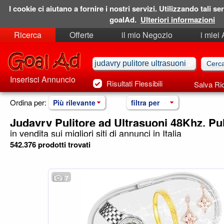
I cookie ci aiutano a fornire i nostri servizi. Utilizzando tali ser
goalAd.
Ulteriori informazioni
Ricerca
Offerte
il mio Negozio
i miei
Ricerche Salvate
Preferiti
Inserisci Annuncio
Risultati Flessibili
Salva Ri
Ordina per:
Più rilevante
filtra per
Judavry Pulitore ad Ultrasuoni 48Khz, Pul
in vendita sui migliori siti di annunci in Italia
542.376 prodotti trovati
7