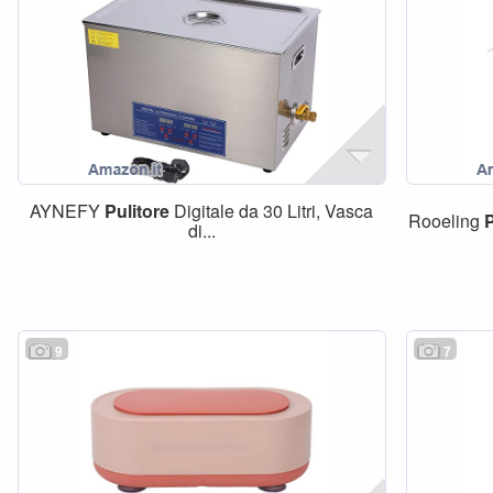
AYNEFY
Pulitore
Digitale da 30 Litri, Vasca
Rooeling
P
di...
9
7