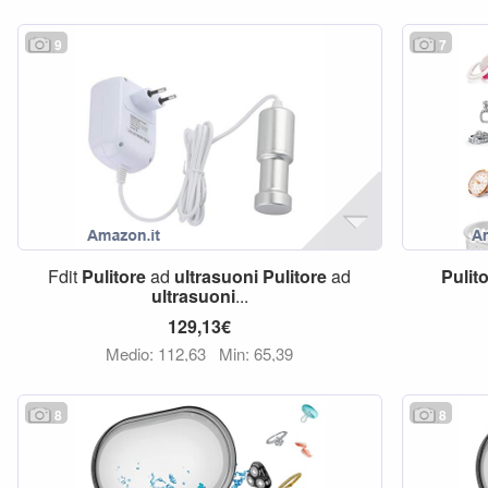
9
7
Fdit
Pulitore
ad
ultrasuoni
Pulitore
ad
Pulit
ultrasuoni
...
129,13€
Medio: 112,63
Min: 65,39
8
8