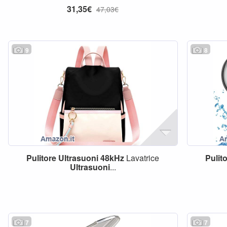
31,35€
47,03€
9
8
Pulitore
Ultrasuoni
48kHz
Lavatrice
Pulit
Ultrasuoni
...
7
7