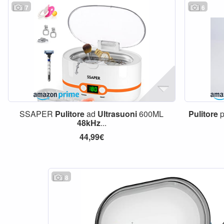
7
6
SSAPER
Pulitore
ad
Ultrasuoni
600ML
Pulitore
p
48kHz
...
44,99€
8