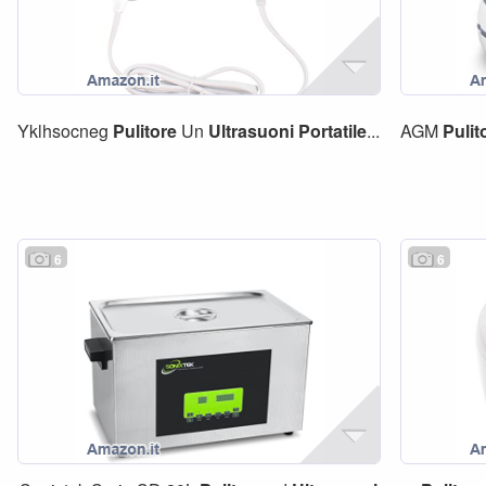
Yklhsocneg
Pulitore
Un
Ultrasuoni
Portatile
...
AGM
Pulit
6
6