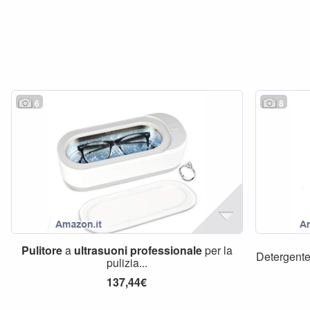
6
8
Pulitore
a
ultrasuoni
professionale
per la
Detergent
pulizia...
137,44€