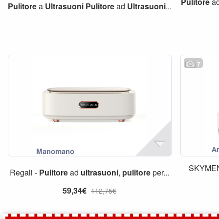
Pulitore
a
Pulitore
a
Ultrasuoni
Pulitore
ad
Ultrasuoni
...
7
SKYME
Regali -
Pulitore
ad
ultrasuoni
,
pulitore
per...
59,34€
112,75€