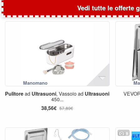
Vedi tutte le offerte 
Pulitore
ad
Ultrasuoni
, Vassoio ad
Ultrasuoni
VEVO
450...
38,56€
57,89€
9