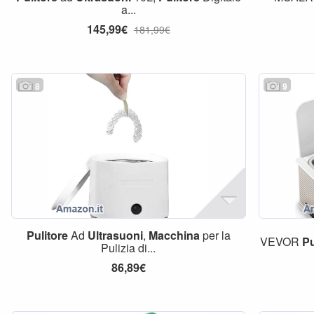
a...
145,99€
181,99€
8
9
Pulitore
Ad
Ultrasuoni
,
Macchina
per la
VEVOR
Pu
Pulizia di...
86,89€