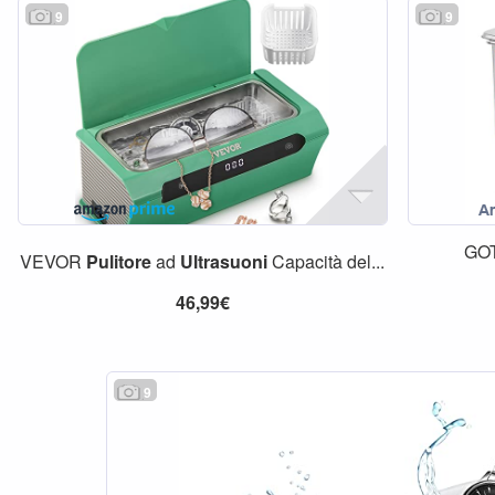
9
9
GO
VEVOR
Pulitore
ad
Ultrasuoni
Capacità del...
46,99€
9