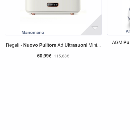
AGM
Pul
Regali -
Nuovo
Pulitore
Ad
Ultrasuoni
Mini...
60,99€
115,88€