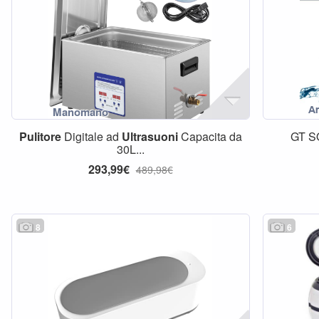
Pulitore
Digitale ad
Ultrasuoni
Capacita da
GT S
30L...
293,99€
489,98€
8
6