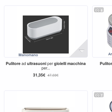
8
Pulitore
ad
ultrasuoni
per
gioielli
macchina
Pulito
per...
31,35€
47,03€
7