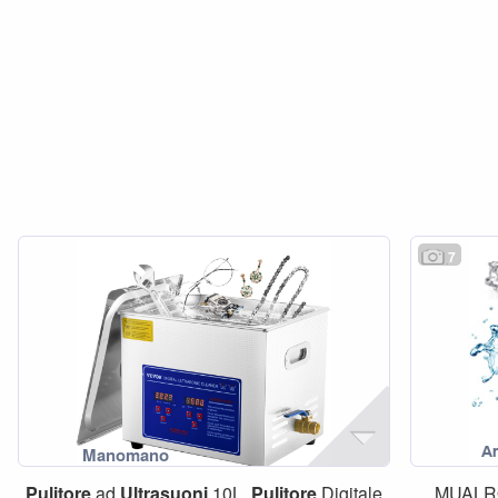
7
Pulitore
ad
Ultrasuoni
10L,
Pulitore
Digitale
MUAL