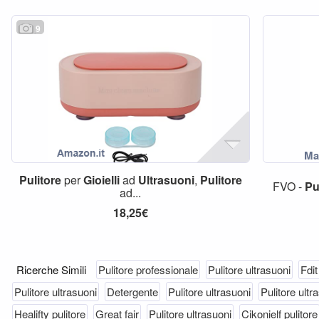
9
Pulitore
per
Gioielli
ad
Ultrasuoni
,
Pulitore
FVO -
Pu
ad...
18,25€
Ricerche Simili
Pulitore professionale
Pulitore ultrasuoni
Fdit
Pulitore ultrasuoni
Detergente
Pulitore ultrasuoni
Pulitore ultr
Healifty pulitore
Great fair
Pulitore ultrasuoni
Cikonielf pulitore