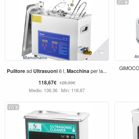
9
GIMOCO
Pulitore
ad
Ultrasuoni
6 l,
Macchina
per la...
118,67€
128,99€
Medio: 136,36
Min: 118,67
7