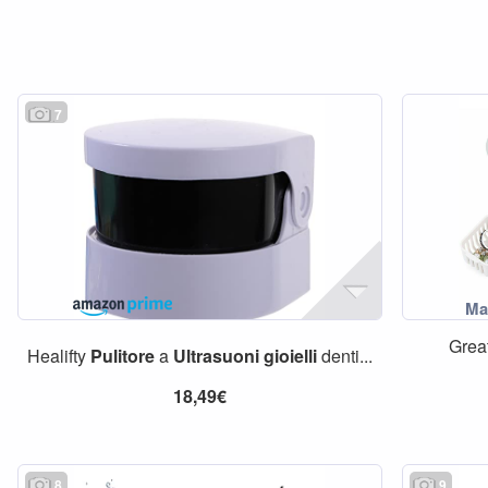
7
Great
Healifty
Pulitore
a
Ultrasuoni
gioielli
denti...
18,49€
8
9