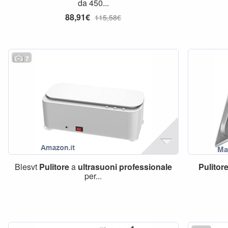
da 450...
88,91€
115,58€
7
Blesvt
Pulitore
a
ultrasuoni
professionale
Pulitor
per...