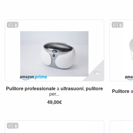
6
6
Pulitore
professionale
a
ultrasuoni
,
pulitore
Pulitore
per...
49,00€
9