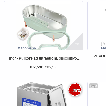
VEVO
Tinor -
Pulitore
ad
ultrasuoni
, dispositivo...
102,59€
205,18€
6
-
25
%