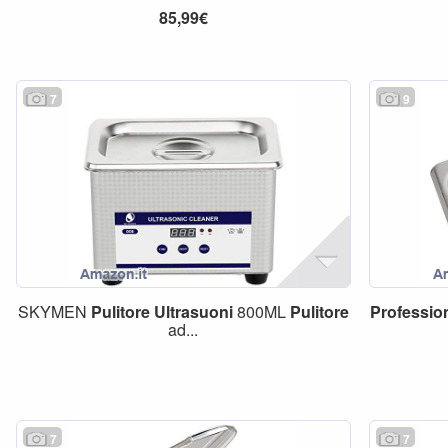
85,99€
7
9
SKYMEN
Pulitore
Ultrasuoni
800ML
Pulitore
Professio
ad...
7
7