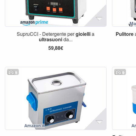
SupruCCI - Detergente per
gioielli
a
Pulitore
ultrasuoni
da...
59,88€
9
9