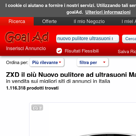
I cookie ci aiutano a fornire i nostri servizi. Utilizzando tali ser
goalAd.
Ulteriori informazioni
Ricerca
Offerte
il mio Negozio
i miei
Ricerche Salvate
Preferiti
Inserisci Annuncio
Risultati Flessibili
Salva Ri
Ordina per:
Più rilevante
filtra per
ZXD il più Nuovo pulitore ad ultrasuoni 
in vendita sui migliori siti di annunci in Italia
1.116.318 prodotti trovati
7