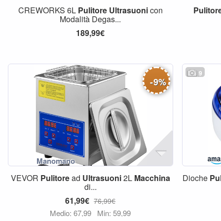
CREWORKS 6L
Pulitore
Ultrasuoni
con
Pulitor
Modalità Degas...
189,99€
9
-
9
%
VEVOR
Pulitore
ad
Ultrasuoni
2L
Macchina
Dioche
Pul
di...
61,99€
76,99€
Medio: 67,99
Min: 59,99