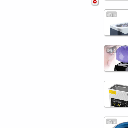
8
9
9