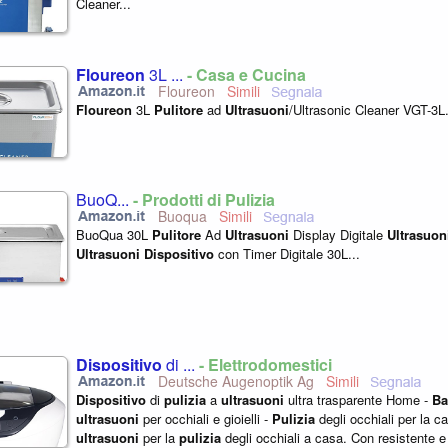
Cleaner...
Floureon
3L ...
- Casa e Cucina
Floureon
Floureon
3L
Pulitore
ad
Ultrasuoni
/Ultrasonic Cleaner VGT-3L.
BuoQ...
- Prodotti di Pulizia
Buoqua
BuoQua 30L
Pulitore
Ad
Ultrasuoni
Display Digitale
Ultrasuon
Ultrasuoni
Dispositivo
con Timer Digitale 30L...
Dispositivo
di ...
- Elettrodomestici
Deutsche Augenoptik Ag
Dispositivo
di
pulizia
a
ultrasuoni
ultra trasparente Home -
Ba
ultrasuoni
per occhiali e gioielli -
Pulizia
degli occhiali per la 
ultrasuoni
per la
pulizia
degli occhiali a casa. Con resistente e 