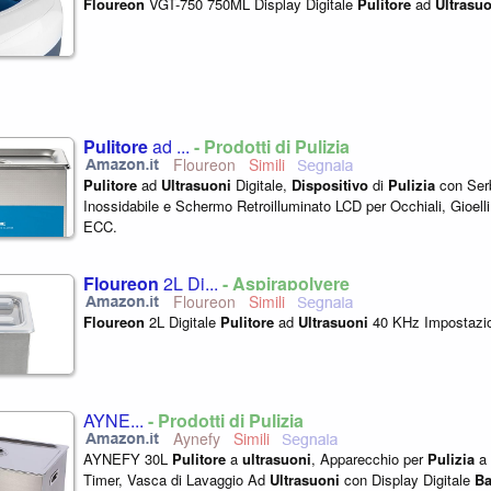
Floureon
VGT-750 750ML Display Digitale
Pulitore
ad
Ultrasu
Pulitore
ad ...
- Prodotti di Pulizia
Floureon
Pulitore
ad
Ultrasuoni
Digitale,
Dispositivo
di
Pulizia
con Serb
Inossidabile e Schermo Retroilluminato LCD per Occhiali, Gioell
ECC.
Floureon
2L Di...
- Aspirapolvere
Floureon
Floureon
2L Digitale
Pulitore
ad
Ultrasuoni
40 KHz Impostazion
AYNE...
- Prodotti di Pulizia
Aynefy
AYNEFY 30L
Pulitore
a
ultrasuoni
, Apparecchio per
Pulizia
a
Timer, Vasca di Lavaggio Ad
Ultrasuoni
con Display Digitale
B