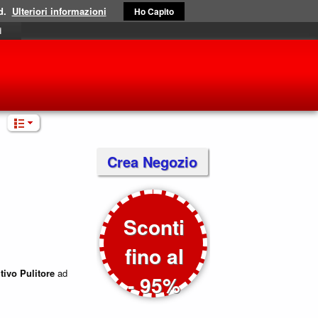
d.
Ulteriori informazioni
Ho Capito
i
Crea Negozio
Sconti
fino al
tivo
Pulitore
ad
- 95%