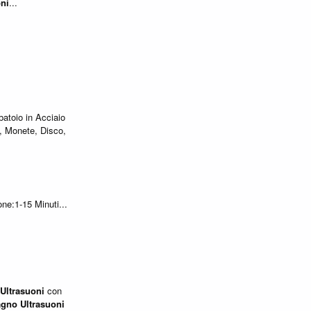
oni
...
atoio in Acciaio
i, Monete, Disco,
e:1-15 Minuti...
Ultrasuoni
con
agno
Ultrasuoni