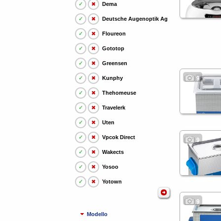
✓
✖
Dema
✓
✖
Deutsche Augenoptik Ag
✓
✖
Floureon
✓
✖
Gototop
✓
✖
Greensen
9
✓
✖
Kunphy
✓
✖
Thehomeuse
✓
✖
Travelerk
✓
✖
Uten
✓
✖
Vpcok Direct
9
✓
✖
Wakects
✓
✖
Yosoo
✓
✖
Yotown
9
Modello