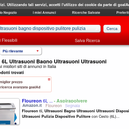
izi. Utilizzando tali servizi, accetti l'utilizzo dei cookie da parte di goalA
mio Negozio
i miei Annunci
Ricerche Salvate
Preferit
i Flessibili
Salva Ricerca
Più rilevante
 6L Ultrasuoni Bagno Ultrasuoni Ultrasuoni
i migliori siti di annunci in Italia
dotti trovati
 miglior prezzo
 di ricerca avanzata goalAd
Floureon
6L ...
- Aspirapolvere
Floureon
Floureon
6L
Ultrasuoni
Bagno
Ultrasuoni
Ultrasuoni
Disposi
Ultrasuoni
Pulizia
Dispositivo
Pulitore
con Cesto (6L)...