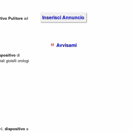
Inserisci Annuncio
tivo
Pulitore
ad
Avvisami
spositivo
di
li gioielli orologi
ml,
dispositivo
a