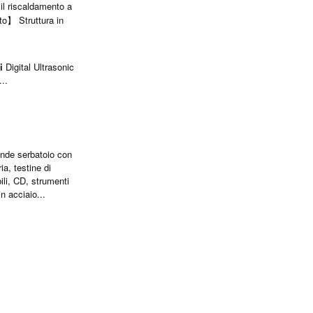
il riscaldamento a
o】 Struttura in
i
Digital Ultrasonic
..
ande serbatoio con
ia, testine di
ili, CD, strumenti
n acciaio...