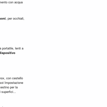
pimento con acqua
uoni
, per occhiali,
 portatile, lenti a
dispositivo
inox, con cestello
rasoi Impostazione
estino per la
 superfici...