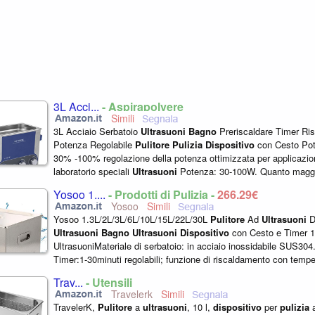
3L Acci...
- Aspirapolvere
3L Acciaio Serbatoio
Ultrasuoni
Bagno
Preriscaldare Timer Ri
Potenza Regolabile
Pulitore
Pulizia
Dispositivo
con Cesto Pot
30% -100% regolazione della potenza ottimizzata per applicazio
laboratorio speciali
Ultrasuoni
Potenza: 30-100W. Quanto maggi
è, meglio...
Yosoo 1....
- Prodotti di Pulizia -
266,29€
Yosoo
Yosoo 1.3L/2L/3L/6L/10L/15L/22L/30L
Pulitore
Ad
Ultrasuoni
Di
Ultrasuoni
Bagno
Ultrasuoni
Dispositivo
con Cesto e Timer 
UltrasuoniMateriale di serbatoio: in acciaio inossidabile SUS304
Timer:1-30minuti regolabili; funzione di riscaldamento con tempe
0-80...
Trav...
- Utensili
Travelerk
TravelerK,
Pulitore
a
ultrasuoni
, 10 l,
dispositivo
per
pulizia