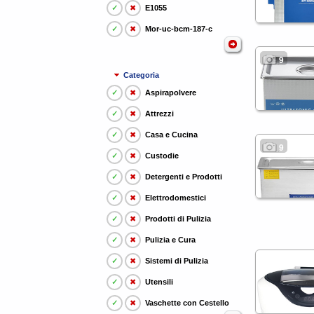
✓
✖
E1055
✓
✖
Mor-uc-bcm-187-c
9
Categoria
✓
✖
Aspirapolvere
✓
✖
Attrezzi
✓
✖
Casa e Cucina
9
✓
✖
Custodie
✓
✖
Detergenti e Prodotti
✓
✖
Elettrodomestici
✓
✖
Prodotti di Pulizia
✓
✖
Pulizia e Cura
✓
✖
Sistemi di Pulizia
✓
✖
Utensili
✓
✖
Vaschette con Cestello