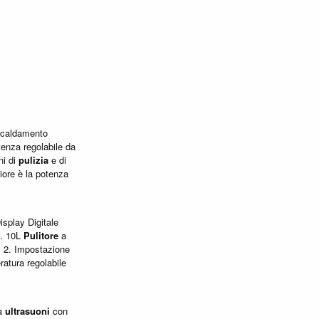
scaldamento
enza regolabile da
ni di
pulizia
e di
ore è la potenza
splay Digitale
1. 10L
Pulitore
a
. 2. Impostazione
ratura regolabile
a
ultrasuoni
con