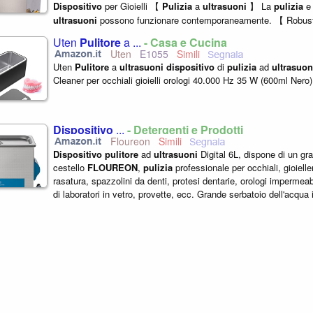
Dispositivo
per Gioielli 【
Pulizia
a
ultrasuoni
】 La
pulizia
e 
ultrasuoni
possono funzionare contemporaneamente. 【 Robust
acciaio inossidabile...
Uten
Pulitore
a ...
- Casa e Cucina
Uten
E1055
Uten
Pulitore
a
ultrasuoni
dispositivo
di
pulizia
ad
ultrasuon
Cleaner per occhiali gioielli orologi 40.000 Hz 35 W (600ml Nero).
Dispositivo
...
- Detergenti e Prodotti
Floureon
Dispositivo
pulitore
ad
ultrasuoni
Digital 6L, dispone di un gr
cestello
FLOUREON
,
pulizia
professionale per occhiali, gioieller
rasatura, spazzolini da denti, protesi dentarie, orologi impermeab
di laboratori in vetro, provette, ecc. Grande serbatoio dell'acqua i