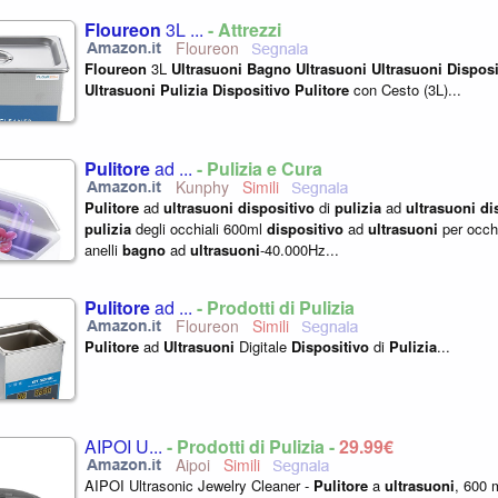
Floureon
3L ...
- Attrezzi
Floureon
Floureon
3L
Ultrasuoni
Bagno
Ultrasuoni
Ultrasuoni
Disposi
Ultrasuoni
Pulizia
Dispositivo
Pulitore
con Cesto (3L)...
Pulitore
ad ...
- Pulizia e Cura
Kunphy
Pulitore
ad
ultrasuoni
dispositivo
di
pulizia
ad
ultrasuoni
di
pulizia
degli occhiali 600ml
dispositivo
ad
ultrasuoni
per occhia
anelli
bagno
ad
ultrasuoni
-40.000Hz...
Pulitore
ad ...
- Prodotti di Pulizia
Floureon
Pulitore
ad
Ultrasuoni
Digitale
Dispositivo
di
Pulizia
...
AIPOI U...
- Prodotti di Pulizia -
29,99€
Aipoi
AIPOI Ultrasonic Jewelry Cleaner -
Pulitore
a
ultrasuoni
, 600 