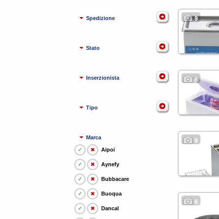
9
Spedizione
Stato
Inserzionista
6
Tipo
Marca
9
✓
✖
Aipoi
✓
✖
Aynefy
✓
✖
Bubbacare
✓
✖
Buoqua
6
✓
✖
Dancal