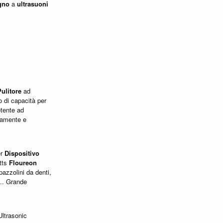
gno
a
ultrasuoni
Pulitore
ad
 di capacità per
otente ad
idamente e
er
Dispositivo
tts
Floureon
spazzolini da denti,
... Grande
ltrasonic