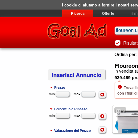
I cookie ci aiutano a fornire i nostri serv
Ricerca
Offerte
il 
Risultat
Ordina per:
Floureon
in vendita su
Inserisci Annuncio
939.469 pro
Trova il
Prezzo
con i filtri
min
max
Percentuale Ribasso
9
min
max
Valutazione del Prezzo