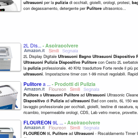
ultrasuoni
per la
pulizia
di occhiali, gioielli, orologi, protesi,
ba
con degassamento, detergente per
Pulitore
ultrasonico...
2L Dis...
- Aspirapolvere
2L Display Digitale
Ultrasuoni
Bagno
Ultrasuoni
Dispositivo
Ultrasuoni
Pulizia
Dispositivo
Pulitore
con Cesto 2L serbatoio
la
pulizia
professionale. 40 KHz trasduttore Forte rende il più p
ultrasuoni
. Impostazione timer con 1-99 minuti regolabili. Rap
accuratamente per rimuovere...
Pulitore
a ...
- Prodotti di Pulizia
Floureon
Pulitore
a
Ultrasuoni
Pulitore
ad
Ultrasuoni
Ultrasonic Clean
Dispositivo
di
Pulizia
ad
ultrasuoni
Bad con cesto, 6L 150 wa
lavaggio professionale per occhiali, gioielli, testine di rasatura, 
ricambio, impermeabile orologi, CDS, Lab vetro merce, provette
serbatoio...
FLOUREON
9L ...
- Aspirapolvere
Floureon
FLOUREON
9L
Pulitore
ad
Ultrasuoni
- Riscaldamento Timer U