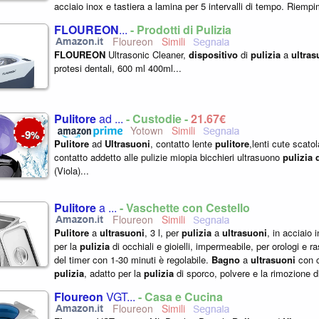
acciaio inox e tastiera a lamina per 5 intervalli di tempo. Riem
e...
FLOUREON
...
- Prodotti di Pulizia
Floureon
FLOUREON
Ultrasonic Cleaner,
dispositivo
di
pulizia
a
ultras
protesi dentali, 600 ml 400ml...
Pulitore
ad ...
- Custodie -
21,67€
Yotown
9
-
%
Pulitore
ad
Ultrasuoni
, contatto lente
pulitore
,lenti cute scatola
contatto addetto alle pulizie miopia bicchieri ultrasuono
pulizia
(Viola)...
Pulitore
a ...
- Vaschette con Cestello
Floureon
Pulitore
a
ultrasuoni
, 3 l, per
pulizia
a
ultrasuoni
, in acciaio 
per la
pulizia
di occhiali e gioielli, impermeabile, per orologi e 
del timer con 1-30 minuti è regolabile.
Bagno
a
ultrasuoni
con c
pulizia
, adatto per la
pulizia
di sporco, polvere e la rimozione di
Floureon
VGT...
- Casa e Cucina
Floureon