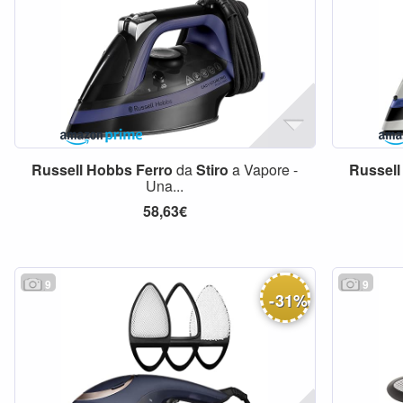
Russell
Hobbs
Ferro
da
Stiro
a Vapore -
Russell
Una...
58,63€
9
9
-
31
%