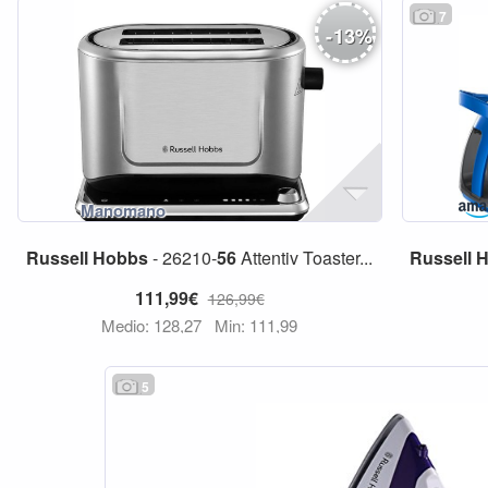
7
-
13
%
Russell
Hobbs
- 26210-
56
Attentiv Toaster...
Russell
H
111,99€
126,99€
Medio: 128,27
Min: 111,99
5