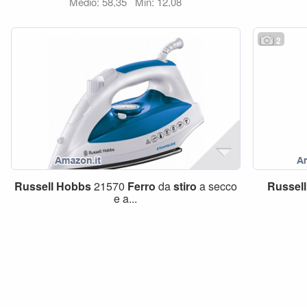
Medio: 58,35
Min: 12,08
2
Russell
Hobbs
21570
Ferro
da
stiro
a secco
Russell
e a...