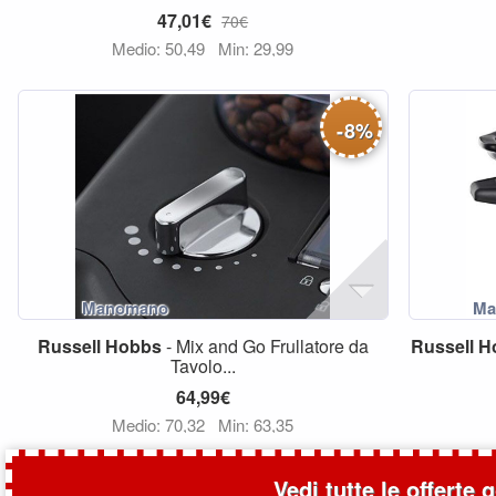
47,01€
70€
Medio: 50,49
Min: 29,99
-
8
%
Russell
Hobbs
- Mix and Go Frullatore da
Russell
H
Tavolo...
64,99€
Medio: 70,32
Min: 63,35
Vedi tutte le offerte 