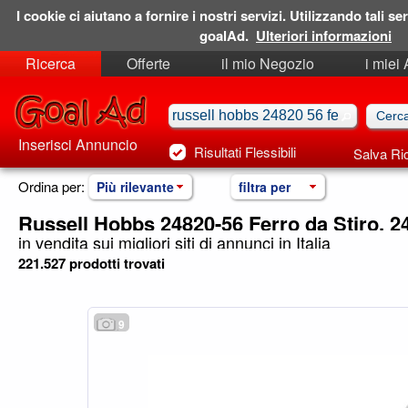
I cookie ci aiutano a fornire i nostri servizi. Utilizzando tali ser
goalAd.
Ulteriori informazioni
Ricerca
Offerte
il mio Negozio
i miei
Ricerche Salvate
Preferiti
Inserisci Annuncio
Risultati Flessibili
Salva Ri
Ordina per:
Più rilevante
filtra per
Russell Hobbs 24820-56 Ferro da Stiro, 
in vendita sui migliori siti di annunci in Italia
221.527 prodotti trovati
9