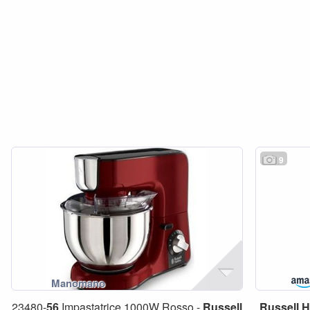
9
23480-
56
Impastatrice 1000W Rosso -
Russell
Russell
H