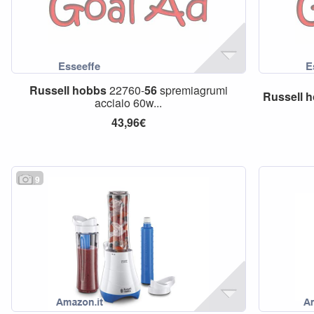
Russell
hobbs
22760-
56
spremiagrumi
Russell
h
acciaio 60w...
43,96€
9