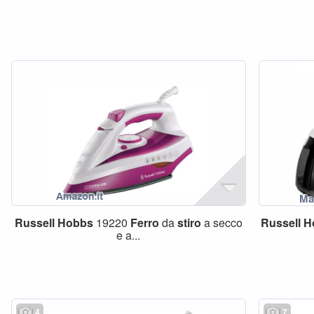
Russell
Hobbs
19220
Ferro
da
stiro
a secco
Russell
H
e a...
4
7