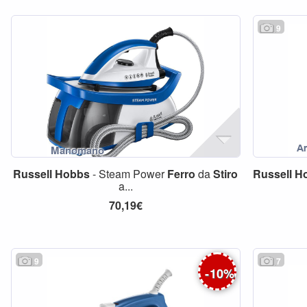
9
Russell
Hobbs
- Steam Power
Ferro
da
Stiro
Russell
H
a...
70,19€
9
7
-
10
%