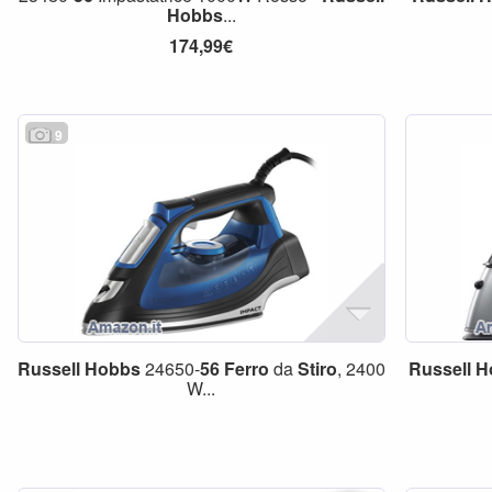
Hobbs
...
174,99€
9
Russell
Hobbs
24650-
56
Ferro
da
Stiro
, 2400
Russell
H
W...