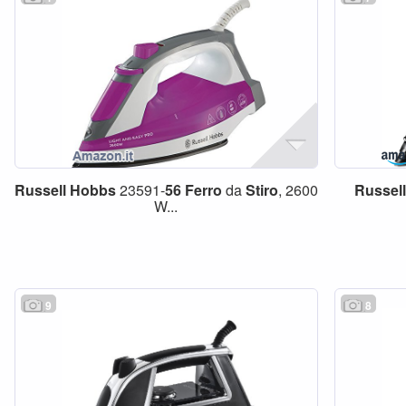
Russell
Hobbs
23591-
56
Ferro
da
Stiro
, 2600
Russell
W...
9
8