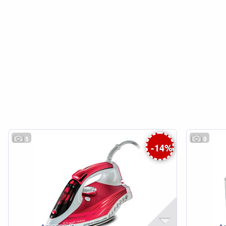
5
9
-
14
%