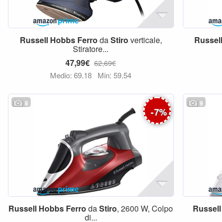
Russell
Hobbs
Ferro
da
Stiro
verticale,
Russel
Stiratore...
47,99€
62,69€
Medio: 69,18
Min: 59,54
8
9
-
7
%
Russell
Hobbs
Ferro
da
Stiro
, 2600 W, Colpo
Russell
di...