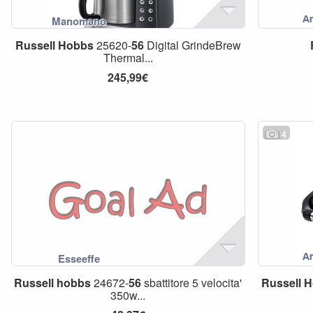
Russell
Hobbs
25620-
56
Digital GrindeBrew
Thermal...
245,99€
4
Russell
hobbs
24672-
56
sbattitore 5 velocita'
Russell
H
350w...