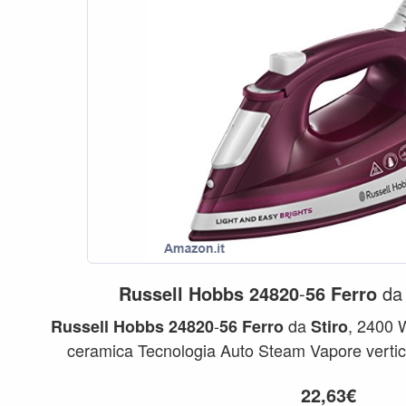
Russell
Hobbs
24820
-
56
Ferro
d
-
da
, 2400 W
Russell
Hobbs
24820
56
Ferro
Stiro
ceramica Tecnologia Auto Steam Vapore vertic
Funzione...
22,63€