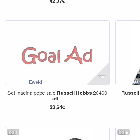
42,37€
Set macina pepe sale
Russell
Hobbs
23460
Russell
56
...
32,64€
9
9