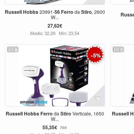
Russell
Hobbs
23991-
56
Ferro
da
Stiro
, 2600
Russe
W...
27,62€
Medio: 32,29
Min: 23,54
9
7
-
5
%
Russell
Hobbs
Ferro
da
Stiro
Verticale, 1650
Russell
H
W...
55,35€
76€