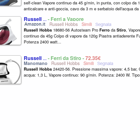
self-clean Vapore continuo da 45 g/min, in punta, con colpo da
anticalcare e anti-goccia, cavo da 3 m e serbatoio dell'acqua da
Spegnimento automatico...
Russell
...
- Ferri a Vapore
Russell Hobbs
Russell
Hobbs
18680-56 Autosteam Pro
Ferro
da
Stiro
, Vapor
continuo da 45g Colpo di vapore da 120g Piastra antiaderente F
Potenza 2400 watt...
Russell
...
- Ferri da Stiro -
72,35€
Russell Hobbs
Russell
Hobbs
24420-56. Pressione massima vapore: 4,5 bar, 
acqua: 1,3 L, Vapore continuo: 90 g/min. Potenza: 2400 W. Tipo 