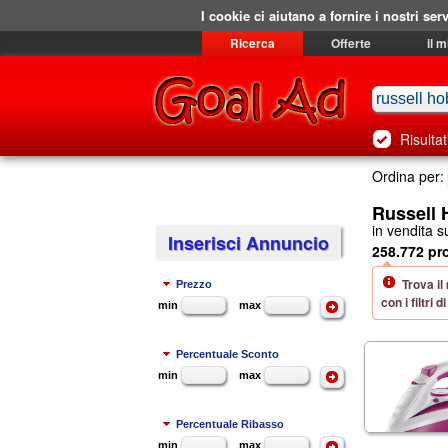
I cookie ci aiutano a fornire i nostri serv
Ricerca
Offerte
il 
Risultat
Ordina per:
Russell 
in vendita su
Inserisci Annuncio
258.772 pro
Trova il
Prezzo
con i filtri
min
max
Percentuale Sconto
min
max
Percentuale Ribasso
min
max