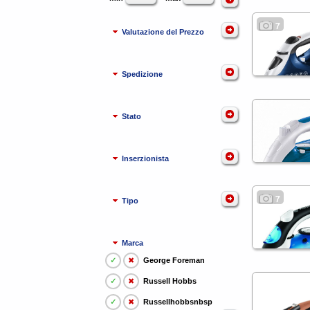
7
Valutazione del Prezzo
Spedizione
Stato
Inserzionista
7
Tipo
Marca
✓
✖
George Foreman
✓
✖
Russell Hobbs
✓
✖
Russellhobbsnbsp