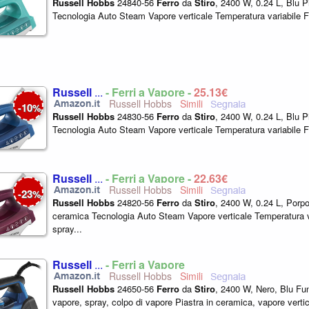
Russell
Hobbs
24840-56
Ferro
da
Stiro
, 2400 W, 0.24 L, Blu P
Tecnologia Auto Steam Vapore verticale Temperatura variabile F
Russell
...
- Ferri a Vapore -
25,13€
Russell Hobbs
10
-
%
Russell
Hobbs
24830-56
Ferro
da
Stiro
, 2400 W, 0.24 L, Blu P
Tecnologia Auto Steam Vapore verticale Temperatura variabile F
Russell
...
- Ferri a Vapore -
22,63€
Russell Hobbs
23
-
%
Russell
Hobbs
24820-56
Ferro
da
Stiro
, 2400 W, 0.24 L, Porpo
ceramica Tecnologia Auto Steam Vapore verticale Temperatura v
spray...
Russell
...
- Ferri a Vapore
Russell Hobbs
Russell
Hobbs
24650-56
Ferro
da
Stiro
, 2400 W, Nero, Blu Fu
vapore, spray, colpo di vapore Piastra in ceramica, vapore verti