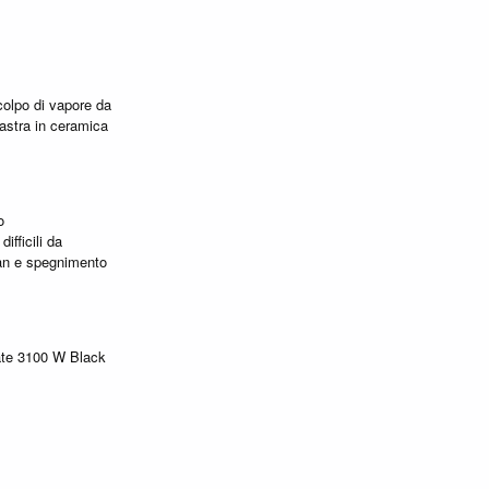
colpo di vapore da
iastra in ceramica
o
ifficili da
ean e spegnimento
ate 3100 W Black