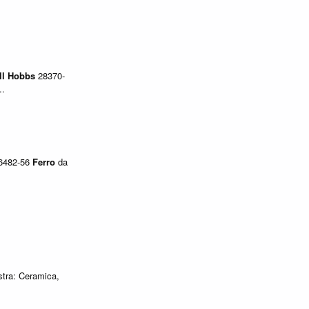
ll
Hobbs
28370-
..
6482-56
Ferro
da
stra: Ceramica,