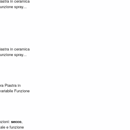
iastra in ceramica
unzione spray...
iastra in ceramica
unzione spray...
ra Piastra in
ariabile Funzione
nzioni:
secco
,
cale e funzione