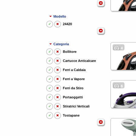
Modello
✓
✖
24420
Categoria
4
✓
✖
Bollitore
✓
✖
Cartucce Anticalcare
✓
✖
Ferri a Caldaia
✓
✖
Ferri a Vapore
6
✓
✖
Ferri da Stiro
✓
✖
Portaoggetti
✓
✖
Stiratrici Verticali
✓
✖
Tostapane