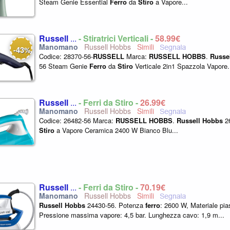
Steam Genie Essential
Ferro
da
Stiro
a Vapore...
Russell
...
- Stiratrici Verticali -
58,99€
Russell Hobbs
43
-
%
Codice: 28370-56-
RUSSELL
Marca:
RUSSELL
HOBBS
.
Russe
56 Steam Genie
Ferro
da
Stiro
Verticale 2in1 Spazzola Vapore.
Russell
...
- Ferri da Stiro -
26,99€
Russell Hobbs
Codice: 26482-56 Marca:
RUSSELL
HOBBS
.
Russell
Hobbs
2
Stiro
a Vapore Ceramica 2400 W Bianco Blu...
Russell
...
- Ferri da Stiro -
70,19€
Russell Hobbs
Russell
Hobbs
24430-56. Potenza
ferro
: 2600 W, Materiale pia
Pressione massima vapore: 4,5 bar. Lunghezza cavo: 1,9 m...