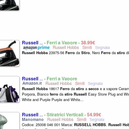
Russell
...
- Ferri a Vapore -
38,99€
Russell Hobbs
Russell
Hobbs
23975-56
Ferro
da
Stiro
, Nero
Ferro
da
stiro
di
Russell
...
- Ferri a Vapore
Russell Hobbs
Russell
Hobbs
18617
Ferro
da
stiro
a
secco
e a vapore Cera
Porpora, Bianco
ferro
da
stiro
Russell
Easy Store Plug and Win
White and Purple Purple and White...
Russell
...
- Stiratrici Verticali -
54,99€
Russell Hobbs
Codice: 25008 046 001 Marca:
RUSSELL
HOBBS
.
Russell
Ho