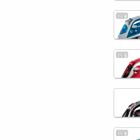
8
5
9