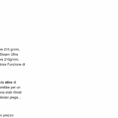
re 210 g/min,
 Steam Ultra
re 210g/min,
tore Funzione di
da
stiro
di
erebbe per un
 stati ritirati
lsiasi piega...
un prezzo