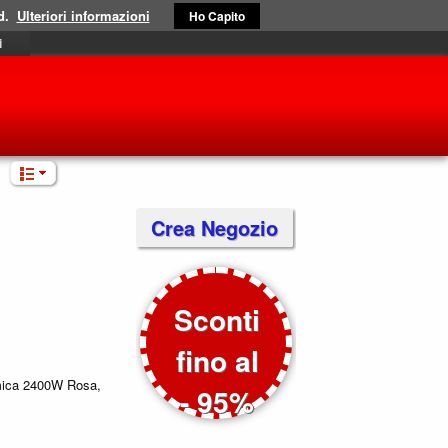
d.
Ulteriori informazioni
Ho Capito
i
Crea Negozio
Sconti
fino al
mica 2400W Rosa,
- 95%