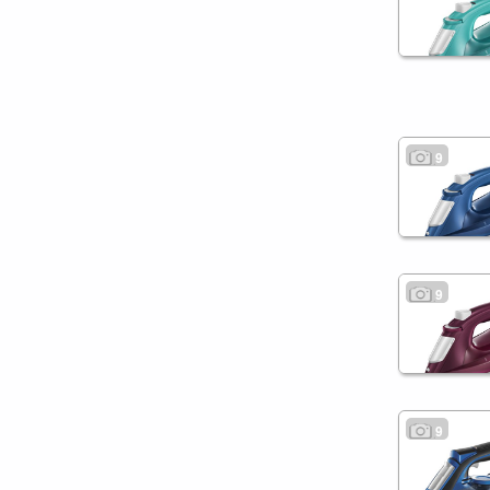
9
9
9