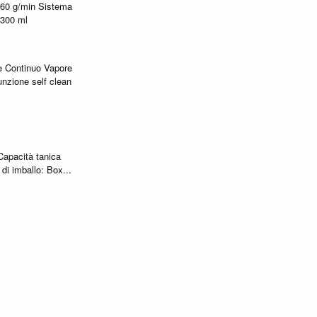
 160 g/min Sistema
 300 ml
e Continuo Vapore
unzione self clean
Capacità tanica
di imballo: Box...