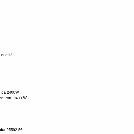
 qualità...
mica 2400W
d Iron, 2400 W -
bbs
25592-56