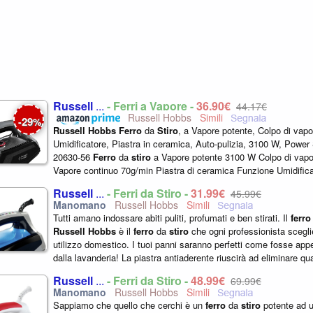
Russell
...
- Ferri a Vapore -
36,90€
44,17€
Russell Hobbs
29
-
%
Russell
Hobbs
Ferro
da
Stiro
, a Vapore potente, Colpo di vapo
Umidificatore, Piastra in ceramica, Auto-pulizia, 3100 W, Power
20630-56
Ferro
da
stiro
a Vapore potente 3100 W Colpo di vapo
Vapore continuo 70g/min Piastra di ceramica Funzione Umidifica
auto-pulizia...
Russell
...
- Ferri da Stiro -
31,99€
45,99€
Russell Hobbs
Tutti amano indossare abiti puliti, profumati e ben stirati. Il
ferro
Russell
Hobbs
è il
ferro
da
stiro
che ogni professionista scegli
utilizzo domestico. I tuoi panni saranno perfetti come fosse appena
dalla lavanderia! La piastra antiaderente riuscirà ad eliminare qua
Russell
...
- Ferri da Stiro -
48,99€
69,99€
Russell Hobbs
Sappiamo che quello che cerchi è un
ferro
da
stiro
potente ad 