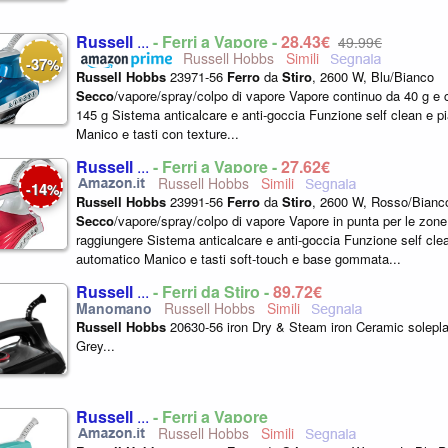
Russell
...
- Ferri a Vapore -
28,43€
49,99€
Russell Hobbs
37
-
%
Russell
Hobbs
23971-56
Ferro
da
Stiro
, 2600 W, Blu/Bianco
Secco
/vapore/spray/colpo di vapore Vapore continuo da 40 g e 
145 g Sistema anticalcare e anti-goccia Funzione self clean e p
Manico e tasti con texture...
Russell
...
- Ferri a Vapore -
27,62€
Russell Hobbs
14
-
%
Russell
Hobbs
23991-56
Ferro
da
Stiro
, 2600 W, Rosso/Bianc
Secco
/vapore/spray/colpo di vapore Vapore in punta per le zone d
raggiungere Sistema anticalcare e anti-goccia Funzione self cl
automatico Manico e tasti soft-touch e base gommata...
Russell
...
- Ferri da Stiro -
89,72€
Russell Hobbs
Russell
Hobbs
20630-56 iron Dry & Steam iron Ceramic solepl
Grey...
Russell
...
- Ferri a Vapore
Russell Hobbs