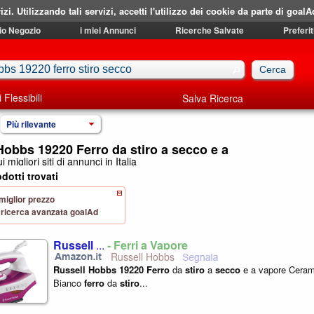
izi. Utilizzando tali servizi, accetti l'utilizzo dei cookie da parte di goalA
mio Negozio
i miei Annunci
Ricerche Salvate
Preferit
i Flessibili
Salva Ricerca
Più rilevante
Hobbs 19220 Ferro da stiro a secco e a
i migliori siti di annunci in Italia
dotti trovati
 miglior prezzo
 di ricerca avanzata goalAd
Russell
...
- Ferri a Vapore
Russell Hobbs
Russell
Hobbs
19220
Ferro
da
stiro
a
secco
e a vapore Cera
Bianco
ferro
da
stiro
...