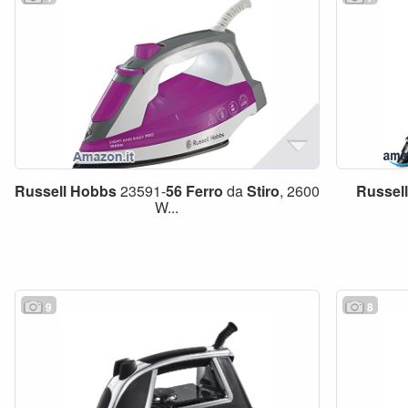
Russell
Hobbs
23591-
56
Ferro
da
Stiro
, 2600
Russell
W...
9
8