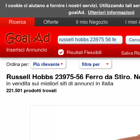
I cookie ci aiutano a fornire i nostri servizi. Utilizzando tali ser
goalAd.
Ulteriori informazioni
Ricerca
Offerte
il mio Negozio
i miei
Ricerche Salvate
Preferiti
Inserisci Annuncio
Risultati Flessibili
Salva Ri
Ordina per:
Più rilevante
filtra per
Russell Hobbs 23975-56 Ferro da Stiro, N
in vendita sui migliori siti di annunci in Italia
221.501 prodotti trovati