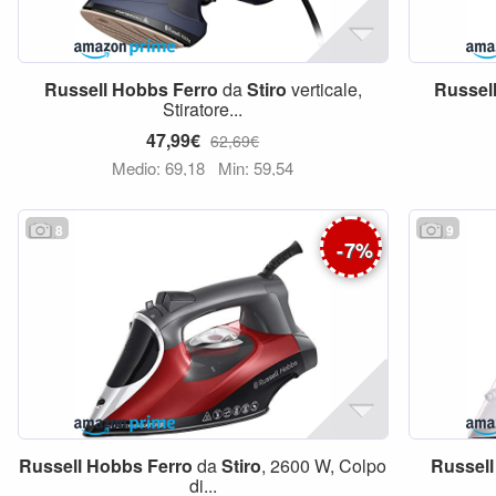
Russell
Hobbs
Ferro
da
Stiro
verticale,
Russel
Stiratore...
47,99€
62,69€
Medio: 69,18
Min: 59,54
8
9
-
7
%
Russell
Hobbs
Ferro
da
Stiro
, 2600 W, Colpo
Russell
di...