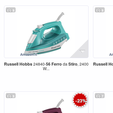
9
9
Russell
Hobbs
24840-
56
Ferro
da
Stiro
, 2400
Russell
H
W...
9
7
-
23
%