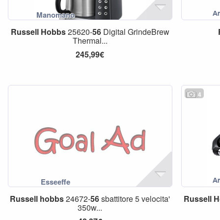
Russell
Hobbs
25620-
56
Digital GrindeBrew
Thermal...
245,99€
4
Russell
hobbs
24672-
56
sbattitore 5 velocita'
Russell
H
350w...