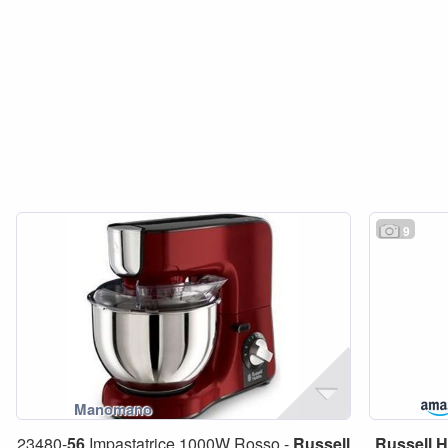
9
23480-
56
Impastatrice 1000W Rosso -
Russell
Russell
H