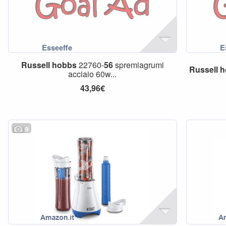
Russell
hobbs
22760-
56
spremiagrumi
Russell
h
acciaio 60w...
43,96€
9