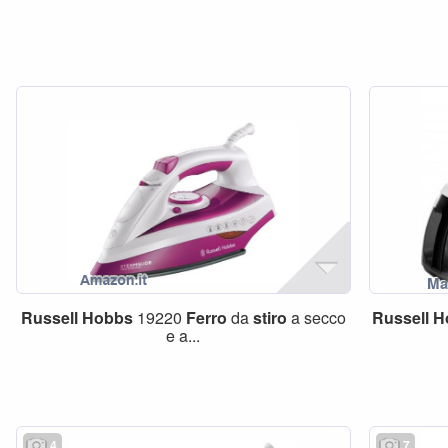
Russell
Hobbs
19220
Ferro
da
stiro
a secco
Russell
H
e a...
4
7