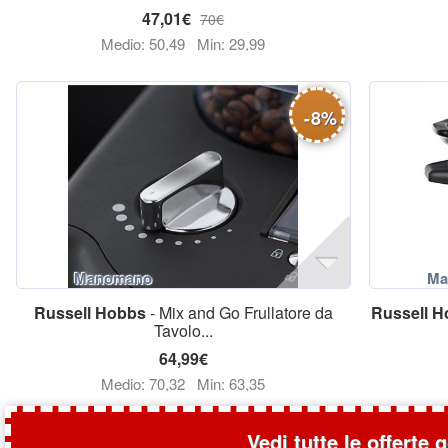
47,01€
70€
Medio: 50,49
Min: 29,99
-
8
%
Russell
Hobbs
- Mix and Go Frullatore da
Russell
H
Tavolo...
64,99€
Medio: 70,32
Min: 63,35
Vedi tutte le offerte 