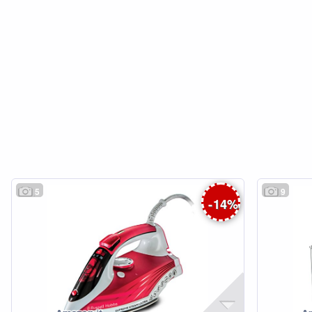
5
9
-
14
%