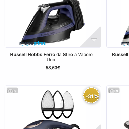
Russell
Hobbs
Ferro
da
Stiro
a Vapore -
Russell
Una...
58,63€
9
9
-
31
%