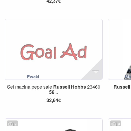
42,37€
Set macina pepe sale
Russell
Hobbs
23460
Russell
56
...
32,64€
9
9