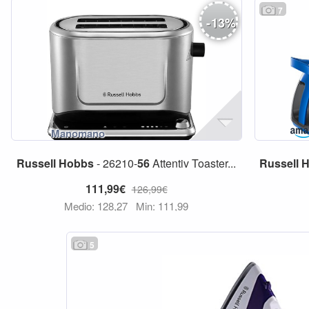
7
-
13
%
Russell
Hobbs
- 26210-
56
Attentiv Toaster...
Russell
H
111,99€
126,99€
Medio: 128,27
Min: 111,99
5