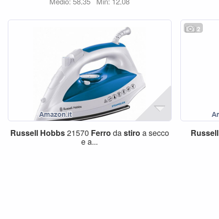
Medio: 58,35
Min: 12,08
2
Russell
Hobbs
21570
Ferro
da
stiro
a secco
Russell
e a...