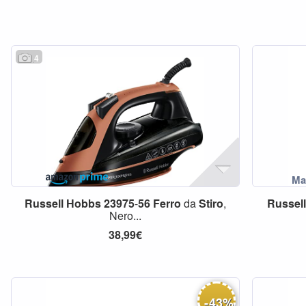
4
Russell
Hobbs
23975
-
56
Ferro
da
Stiro
,
Russel
Nero...
38,99€
-
43
%