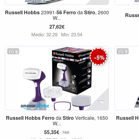
Russell
Hobbs
23991-
56
Ferro
da
Stiro
, 2600
Russe
W...
27,62€
Medio: 32,29
Min: 23,54
9
7
-
5
%
Russell
Hobbs
Ferro
da
Stiro
Verticale, 1650
Russell
H
W...
55,35€
76€