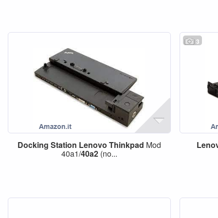
3
Docking
Station
Lenovo
Thinkpad
Mod
Leno
40a1/
40a2
(no...