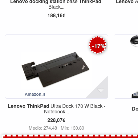
Lenovo
docking
station
base
ThinkPad
,
Lenovo
A
Black...
188,16€
-
17
%
Lenovo
ThinkPad
Ultra Dock 170 W Black -
Do
Notebook...
228,07€
Medio: 274,48
Min: 130,80