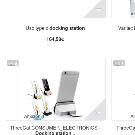
Usb type c
docking
station
Vantec
164,58€
6
6
ThreeCat CONSUMER_ELECTRONICS -
ThreeC
Docking
station
...