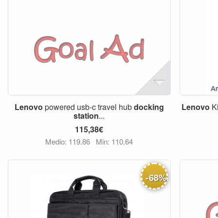
Lenovo
powered usb-c travel hub
docking
Lenovo
Ki
station
...
115,38€
Medio: 119,86
Min: 110,64
-
68
%