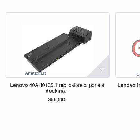
Lenovo
40AH0135IT replicatore di porte e
Lenovo
t
docking
...
356,50€