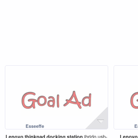
Lenovo
thinkpad
docking
station
ibrido usb-
Lenovo