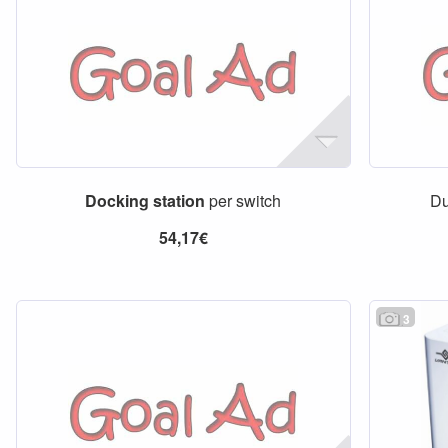
Docking
station
per switch
D
54,17€
3