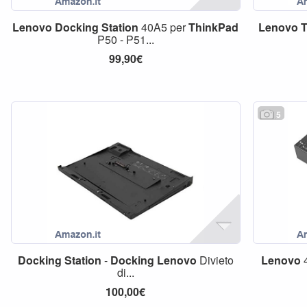
Lenovo
Docking
Station
40A5 per
ThinkPad
Lenovo
P50 - P51...
99,90€
5
Docking
Station
-
Docking
Lenovo
Divieto
Lenovo
4
di...
100,00€