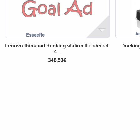
Lenovo
thinkpad
docking
station
thunderbolt
Dockin
4...
348,53€