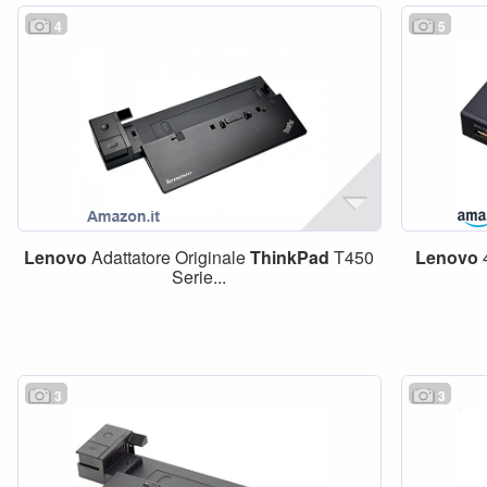
4
5
Lenovo
Adattatore Originale
ThinkPad
T450
Lenovo
Serie...
3
3