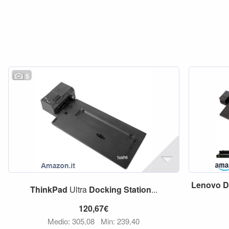
5
Lenovo
D
ThinkPad
Ultra
Docking
Station
...
120,67€
Medio: 305,08
Min: 239,40