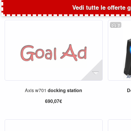
Vedi tutte le offerte 
7
Axis w701
docking
station
D
690,07€