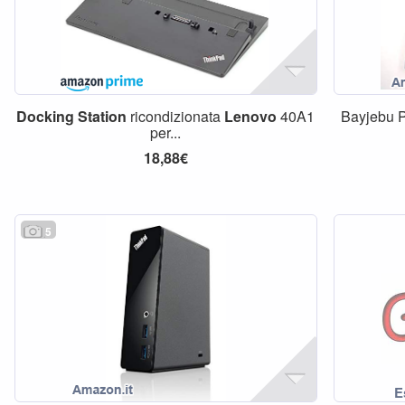
Docking
Station
ricondizionata
Lenovo
40A1
Bayjebu P
per...
18,88€
5