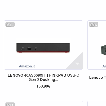
3
6
LENOVO
40AS0090IT
THINKPAD
USB-C
Lenovo
T
Gen 2
Docking
...
158,99€
8