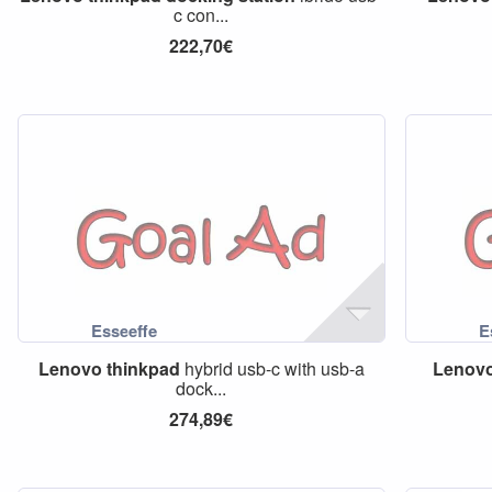
c con...
222,70€
Lenovo
thinkpad
hybrid usb-c with usb-a
Lenov
dock...
274,89€