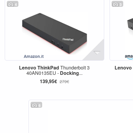
4
3
Lenovo
ThinkPad
Thunderbolt 3
Lenovo
40AN0135EU -
Docking
...
139,95€
279€
6