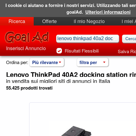
I cookie ci aiutano a fornire i nostri servizi. Utilizzando tali ser
goalAd.
Ulteriori informazioni
Ricerca
Offerte
il mio Negozio
i miei
Ricerche Salvate
Preferiti
Inserisci Annuncio
Risultati Flessibili
Salva Ri
Ordina per:
Più rilevante
filtra per
Lenovo ThinkPad 40A2 docking station ri
in vendita sui migliori siti di annunci in Italia
55.425 prodotti trovati