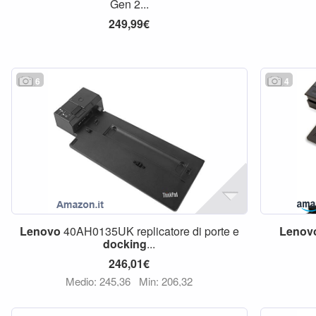
Gen 2...
249,99€
6
4
Lenovo
40AH0135UK replicatore di porte e
Lenov
docking
...
246,01€
Medio: 245,36
Min: 206,32