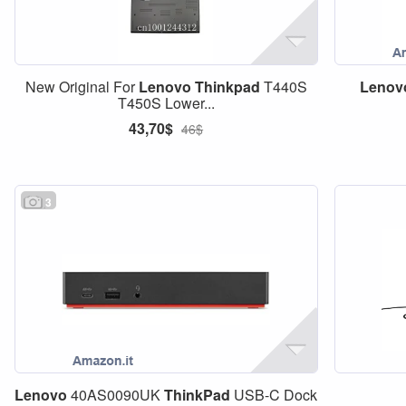
New Original For
Lenovo
Thinkpad
T440S
Lenov
T450S Lower...
43,70$
46$
3
Lenovo
40AS0090UK
ThinkPad
USB-C Dock