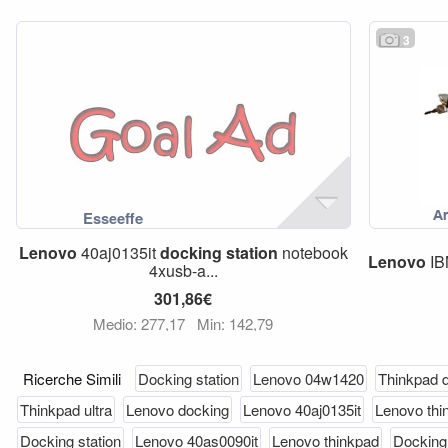
3
Lenovo
40aj0135it
docking
station
notebook
Lenovo
IBM
4xusb-a...
301,86€
Medio: 277,17
Min: 142,79
Ricerche Simili
Docking station
Lenovo 04w1420
Thinkpad 
Thinkpad ultra
Lenovo docking
Lenovo 40aj0135it
Lenovo thi
Docking station
Lenovo 40as0090it
Lenovo thinkpad
Docking 