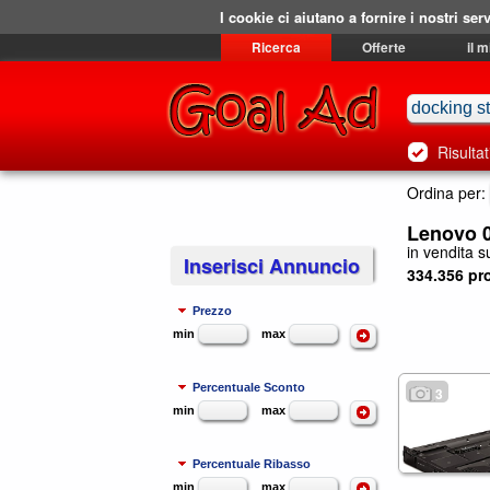
I cookie ci aiutano a fornire i nostri serv
Ricerca
Offerte
il 
Risultat
Ordina per:
Lenovo 0
in vendita su
Inserisci Annuncio
334.356 pro
Prezzo
min
max
Percentuale Sconto
3
min
max
Percentuale Ribasso
min
max