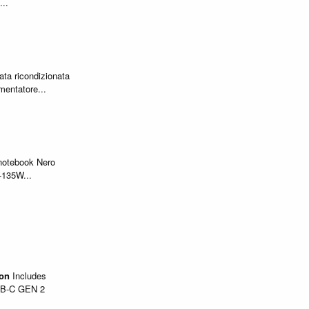
...
ta ricondizionata
entatore...
notebook Nero
-135W...
ion
Includes
B-C GEN 2