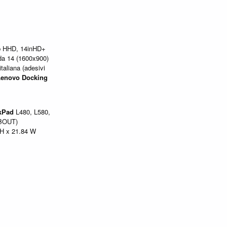
b HHD, 14inHD+
da 14 (1600x900)
aliana (adesivi
Lenovo
Docking
kPad
L480, L580,
ABOUT)
5 H x 21.84 W