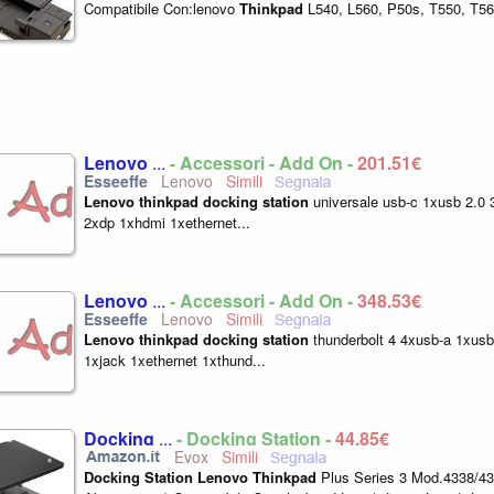
Compatibile Con:lenovo
Thinkpad
L540, L560, P50s, T550, T56
Lenovo
...
- Accessori - Add On -
201,51€
Lenovo
Lenovo
thinkpad
docking
station
universale usb-c 1xusb 2.0 
2xdp 1xhdmi 1xethernet...
Lenovo
...
- Accessori - Add On -
348,53€
Lenovo
Lenovo
thinkpad
docking
station
thunderbolt 4 4xusb-a 1xus
1xjack 1xethernet 1xthund...
Docking
...
- Docking Station -
44,85€
Evox
Docking
Station
Lenovo
Thinkpad
Plus Series 3 Mod.4338/43