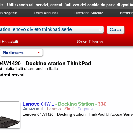
izi. Utilizzando tali servizi, accetti l'utilizzo dei cookie da parte di goalA
mio Negozio
i miei Annunci
Ricerche Salvate
Preferit
i Flessibili
Salva Ricerca
Più rilevante
4W1420 - Docking station ThinkPad
i migliori siti di annunci in Italia
dotti trovati
Lenovo
04W...
- Docking Station -
33€
Lenovo
Lenovo
04W1420 -
Docking
station
ThinkPad
Ultrabase
Serie