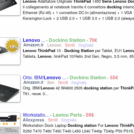
Lenovo
Adattatore Originale
ThinkPad
T450
Serie
Lenovo
Do
il collegamento al notebook tramite il connettore
docking
intern
Ethernet (RJ-45) + 1 connettore DC-In (alimentazione) + 1 VGA 
Kensington-Lock + 2 USB 2.0 + 1 USB 3.0 + 1 USB 2.0 (alway
contenuto della confezione...
Lenovo
...
- Docking Station -
70€
Lenovo
19
-
%
Lenovo
ThinkPad
10 -
Docking
Station
per Tablet, EU1
Leno
Tableta,
Lenovo
, hinkPad 10/Helix 2nd Gen, Negro, 3,5 mm, 65
Orig. IBM/
Lenovo
...
- Docking Station -
55€
Ibm
Orig. IBM/
Lenovo
42 W4600 2505
docking
station
per
ThinkP
T61, neuw. 0...
Workstatio...
- Laptop Parts -
59$
Workstation Dock Laptop
Docking
station
For
Lenovo
ThinkP
X250 T470 T460 T450 T440 L450 L540 T440p T540p P50 P51S.