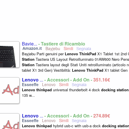
Bayje...
- Tastiere di Ricambio
Bayjebu
Bayjebu Parti genuini per
Lenovo
ThinkPad
X1 Tablet 1st 2nd
Station
Tastiera US Layout Retroilluminato 01AW600 Nero Pen
Station
Tastiera layout degli Stati Uniti retroilluminato (articolo 
tablet X1 3rd Gen) Vestibilità:
Lenovo
ThinkPad
X1 tablet Gen
Parti originali...
Lenovo
...
- Accessori - Add On -
351,16€
Lenovo
Lenovo
thinkpad
universal thunderbolt 4 dock
docking
station
135 w...
Lenovo
...
- Accessori - Add On -
274,89€
Lenovo
Lenovo
thinkpad
hybrid usb-c with usb-a dock
docking
statio