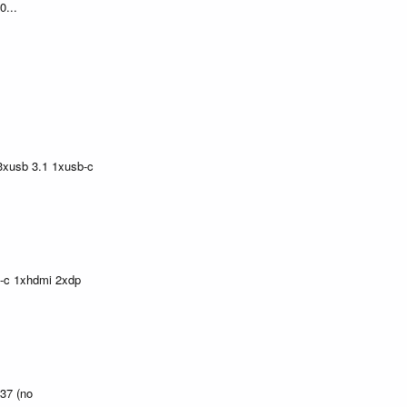
0...
3xusb 3.1 1xusb-c
b-c 1xhdmi 2xdp
37 (no