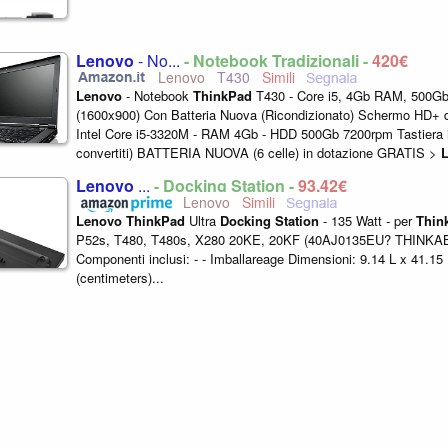
Lenovo
- No...
- Notebook Tradizionali -
420€
Lenovo
T430
Lenovo
- Notebook
ThinkPad
T430 - Core i5, 4Gb RAM, 500G
(1600x900) Con Batteria Nuova (Ricondizionato) Schermo HD+ 
Intel Core i5-3320M - RAM 4Gb - HDD 500Gb 7200rpm Tastiera it
convertiti) BATTERIA NUOVA (6 celle) in dotazione GRATIS
>
Station
serie
3 per
ThinkPad
...
Lenovo
...
- Docking Station -
93,42€
Lenovo
Lenovo
ThinkPad
Ultra
Docking
Station
- 135 Watt - per
Thin
P52s, T480, T480s, X280 20KE, 20KF (40AJ0135EU? THINK
Componenti inclusi: - - Imballareage Dimensioni: 9.14 L x 41.1
(centimeters)...