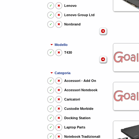
✓
✖
Lenovo
✓
✖
Lenovo Group Ltd
✓
✖
Nonbrand
Modello
✓
✖
T430
Categoria
✓
✖
Accessori - Add On
✓
✖
Accessori Notebook
✓
✖
Caricatori
✓
✖
Custodie Morbide
✓
✖
Docking Station
✓
✖
Laptop Parts
✓
✖
Notebook Tradizionali