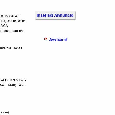
Inserisci Annuncio
3 0A86464 -
0s, X200t, X201,
- VGA -
r assicurarti che
Avvisami
entatore, senza
Pad
USB 3.0 Dock
540; T440; T450;
atore)