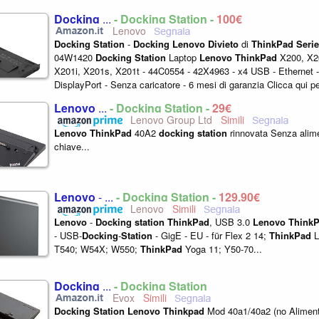
Docking
...
- Docking Station -
100€
Lenovo
Docking
Station
-
Docking
Lenovo
Divieto
di
ThinkPad
Serie
04W1420
Docking
Station
Laptop
Lenovo
ThinkPad
X200, X20
X201i, X201s, X201t - 44C0554 - 42X4963 - x4 USB - Ethernet 
DisplayPort - Senza caricatore - 6 mesi di garanzia Clicca qui pe
questo prodotto sia compatibile...
Lenovo
...
- Docking Station -
29€
Lenovo Group Ltd
Lenovo
ThinkPad
40A2
docking
station
rinnovata Senza alim
chiave...
Lenovo
- ...
- Docking Station -
129,90€
Lenovo
Lenovo
-
Docking
station
ThinkPad
, USB 3.0
Lenovo
Think
- USB-
Docking
-
Station
- GigE - EU - für Flex 2 14;
ThinkPad
L
T540; W54X; W550;
ThinkPad
Yoga 11; Y50-70...
Docking
...
- Docking Station
Evox
Docking
Station
Lenovo
Thinkpad
Mod 40a1/40a2 (no Aliment