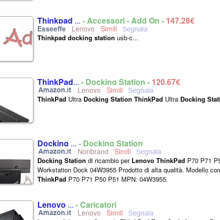
Thinkpad
...
- Accessori - Add On -
147,28€
Lenovo
Thinkpad
docking
station
usb-c...
ThinkPad
...
- Docking Station -
120,67€
Lenovo
ThinkPad
Ultra
Docking
Station
ThinkPad
Ultra
Docking
Stat
Docking
...
- Docking Station
Nonbrand
Docking
Station
di ricambio per
Lenovo
ThinkPad
P70 P71 P5
Workstation Dock 04W3955 Prodotto di alta qualità. Modello co
ThinkPad
P70 P71 P50 P51 MPN: 04W3955.
Lenovo
...
- Caricatori
Lenovo