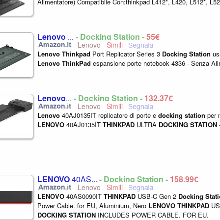
Alimentatore) Compatibile Con:thinkpad L412*, L420, L512*, L52
Lenovo
...
- Docking Station -
55€
Lenovo
Lenovo
Thinkpad
Port Replicator Series 3
Docking
Station
usa
Lenovo
ThinkPad
espansione porte notebook 4336 - Senza Alim
Lenovo
...
- Docking Station -
132,37€
Lenovo
Lenovo
40AJ0135IT replicatore di porte e
docking
station
per 
LENOVO
40AJ0135IT
THINKPAD
ULTRA
DOCKING
STATION
LENOVO
40AS...
- Docking Station -
158,99€
Lenovo
LENOVO
40AS0090IT
THINKPAD
USB-C Gen 2
Docking
Stat
Power Cable. for EU, Aluminium, Nero
LENOVO
THINKPAD
US
DOCKING
STATION
INCLUDES POWER CABLE. FOR EU.