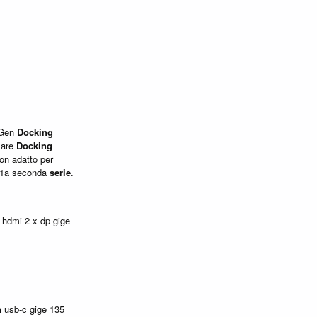
 Gen
Docking
sare
Docking
non adatto per
 1a seconda
serie
.
hdmi 2 x dp gige
n
usb-c gige 135