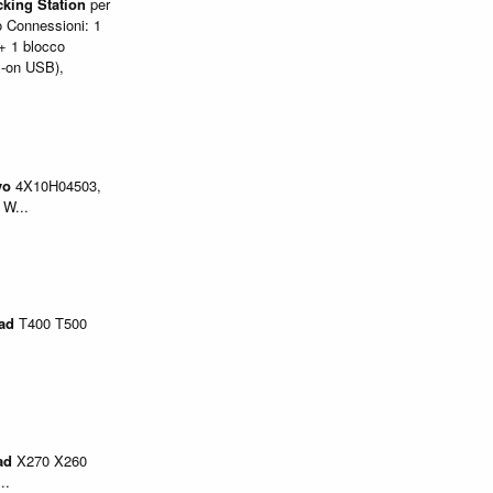
cking
Station
per
o Connessioni: 1
+ 1 blocco
s-on USB),
vo
4X10H04503,
 W...
ad
T400 T500
ad
X270 X260
..