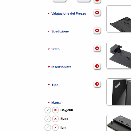
Valutazione del Prezzo
Spedizione
Stato
Inserzionista
Tipo
Marca
✓
✖
Bayjebu
✓
✖
Evox
✓
✖
Ibm