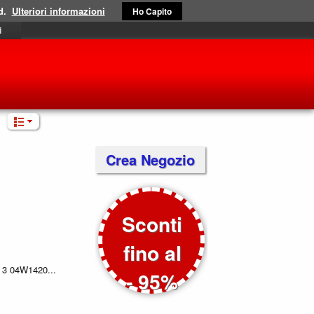
d.
Ulteriori informazioni
Ho Capito
i
Crea Negozio
Sconti
fino al
3 04W1420...
- 95%