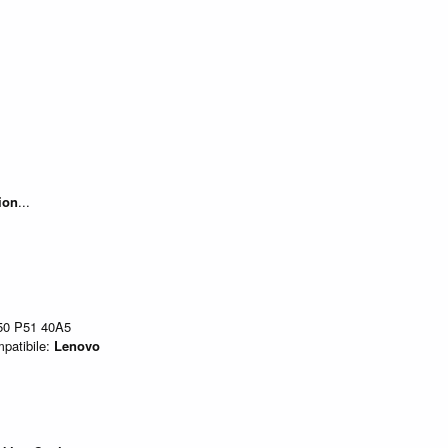
ion
...
0 P51 40A5
mpatibile:
Lenovo