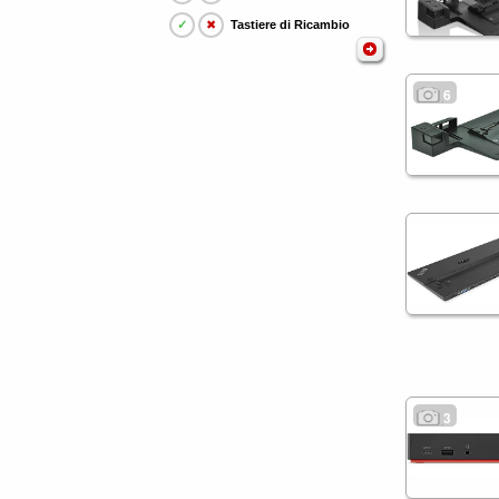
✓
✖
Tastiere di Ricambio
6
3