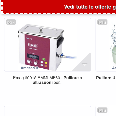
Vedi tutte le offerte 
4
8
Emag 60018 EMMI-MF60 -
Pulitore
a
Pulitore
U
ultrasuoni
per...
8