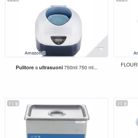
FLOUR
Pulitore
a
ultrasuoni
750ml 750 ml...
9
3