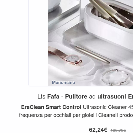
Lts
Fafa
-
Pulitore
ad
ultrasuoni
E
Ultrasonic Cleaner 4
EraClean
Smart
Control
frequenza per occhiali per gioielli CleaneIl prodo
colore...
62,24€
100,73€