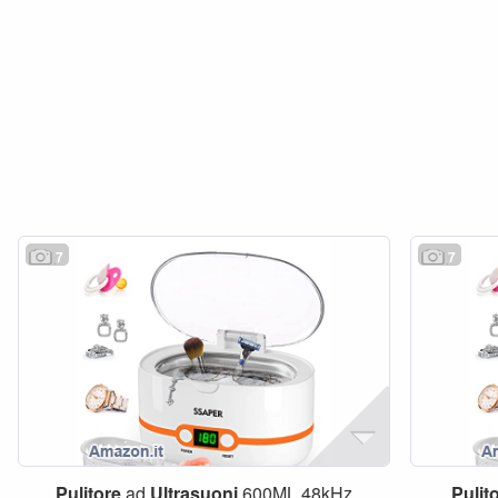
7
7
Pulitore
ad
Ultrasuoni
600ML 48kHz
Pulit