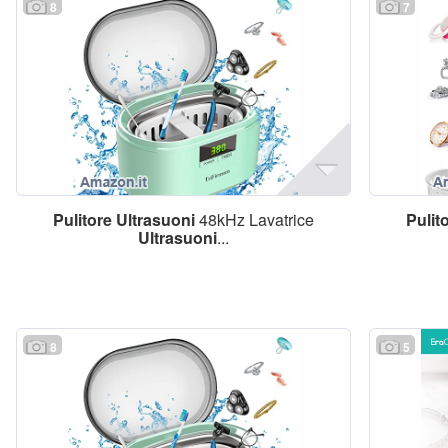
8
7
Pulitore
Ultrasuoni
48kHz Lavatrice
Pulit
Ultrasuoni
...
8
5