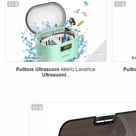
8
6
Pulitore
Ultrasuoni
48kHz Lavatrice
Pulit
Ultrasuoni
...
9