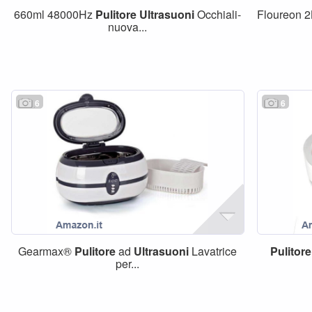
660ml 48000Hz
Pulitore
Ultrasuoni
Occhiali-
Floureon 2
nuova...
6
6
Gearmax®
Pulitore
ad
Ultrasuoni
Lavatrice
Pulitore
per...