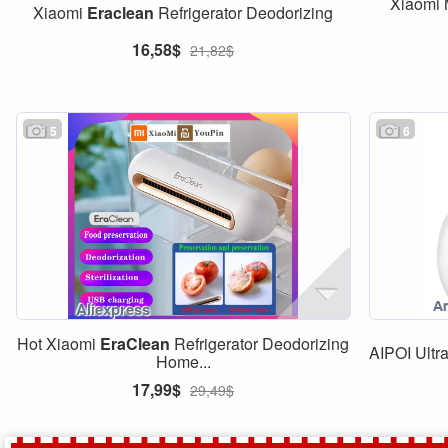
Xiaomi 
Xiaomi
Eraclean
Refrigerator Deodorizing
16,58$
21,82$
5
6
Hot Xiaomi
EraClean
Refrigerator Deodorizing
AIPOI Ultr
Home...
17,99$
29,49$