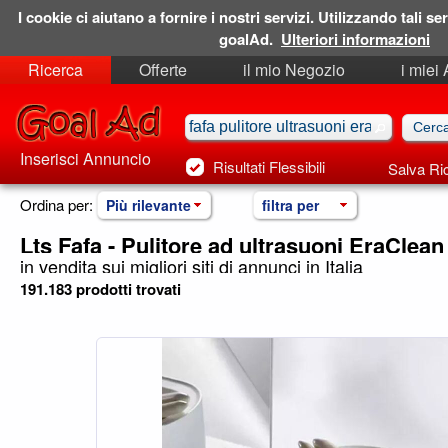
I cookie ci aiutano a fornire i nostri servizi. Utilizzando tali ser
goalAd.
Ulteriori informazioni
Ricerca
Offerte
il mio Negozio
i miei
Ricerche Salvate
Preferiti
Inserisci Annuncio
Risultati Flessibili
Salva Ri
Ordina per:
Più rilevante
filtra per
Lts Fafa - Pulitore ad ultrasuoni EraClea
in vendita sui migliori siti di annunci in Italia
191.183 prodotti trovati