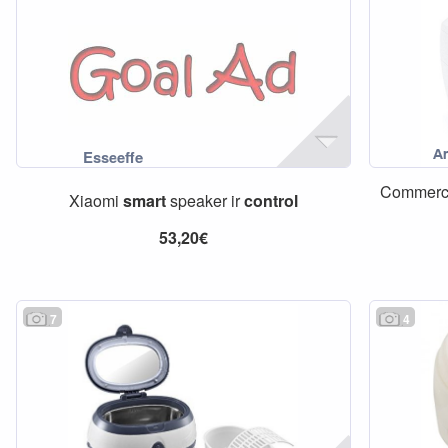
Commerc
Xiaomi
smart
speaker ir
control
53,20€
7
4