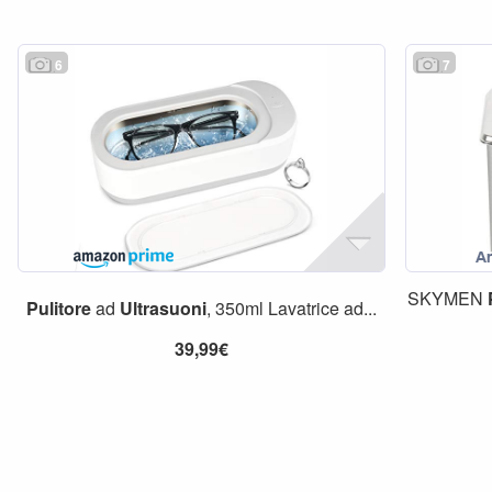
6
7
SKYMEN
Pulitore
ad
Ultrasuoni
, 350ml Lavatrice ad...
39,99€