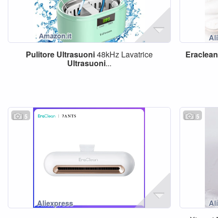
Pulitore
Ultrasuoni
48kHz Lavatrice
Eraclea
Ultrasuoni
...
5
5