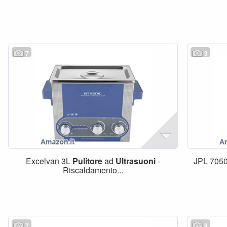
7
3
Excelvan 3L
Pulitore
ad
Ultrasuoni
-
JPL 705
Riscaldamento...
7
9