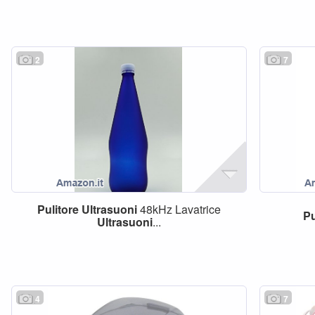
2
7
Pulitore
Ultrasuoni
48kHz Lavatrice
Pu
Ultrasuoni
...
4
7