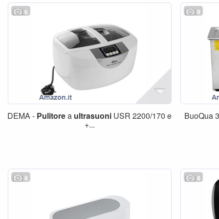
6
9
DEMA -
Pulitore
a
ultrasuoni
USR 2200/170 e
BuoQua 
+...
8
8