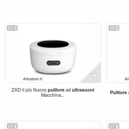
7
2
ZXD il più Nuovo
pulitore
ad
ultrasuoni
Pulitore
Macchina...
9
6