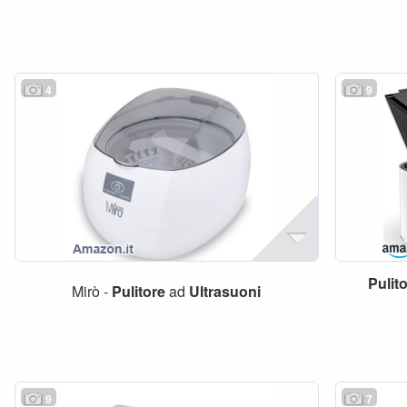
4
9
Pulit
Mirò -
Pulitore
ad
Ultrasuoni
9
7