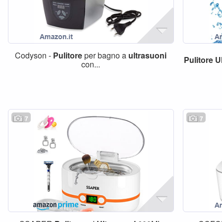
Codyson -
Pulitore
per bagno a
ultrasuoni
Pulitore
U
con...
7
7