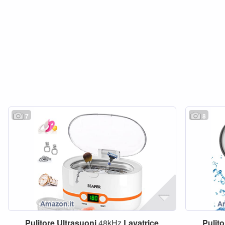
7
8
Pulitore
Ultrasuoni
48kHz
Lavatrice
Pulito