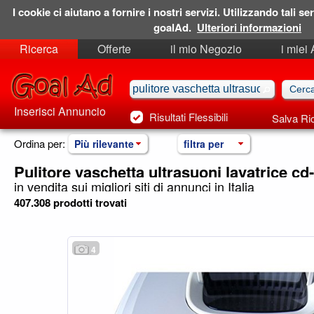
I cookie ci aiutano a fornire i nostri servizi. Utilizzando tali ser
goalAd.
Ulteriori informazioni
Ricerca
Offerte
il mio Negozio
i miei
Ricerche Salvate
Preferiti
Inserisci Annuncio
Risultati Flessibili
Salva Ri
Ordina per:
Più rilevante
filtra per
Pulitore vaschetta ultrasuoni lavatrice cd
in vendita sui migliori siti di annunci in Italia
407.308 prodotti trovati
4