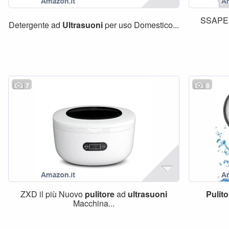
SSAP
Detergente ad
Ultrasuoni
per uso Domestico...
7
8
ZXD il più Nuovo
pulitore
ad
ultrasuoni
Pulito
Macchina...