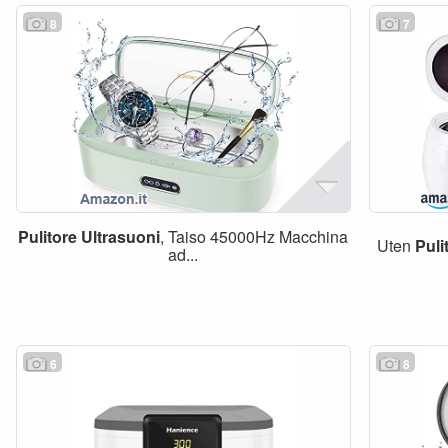
8
7
Pulitore
Ultrasuoni
, Taiso 45000Hz Macchina
Uten
Puli
ad...
6
8