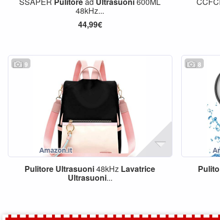
SSAPER
Pulitore
ad
Ultrasuoni
600ML
CCF
48kHz...
44,99€
9
8
Pulitore
Ultrasuoni
48kHz
Lavatrice
Pulito
Ultrasuoni
...