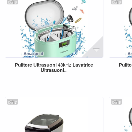
8
8
Pulitore
Ultrasuoni
48kHz
Lavatrice
Pulito
Ultrasuoni
...
7
8