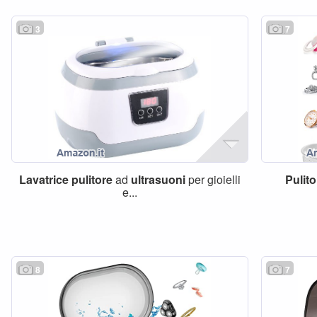
3
7
Lavatrice
pulitore
ad
ultrasuoni
per gioielli
Pulito
e...
8
7