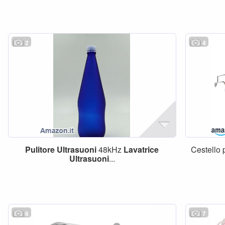
2
4
Pulitore
Ultrasuoni
48kHz
Lavatrice
Cestello 
Ultrasuoni
...
6
7