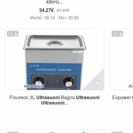
48kHz...
34,27€
37,97€
Medio: 38,16
Min: 30,92
9
6
Floureon 3L
Ultrasuoni
Bagno
Ultrasuoni
Expower
Ultrasuoni
...