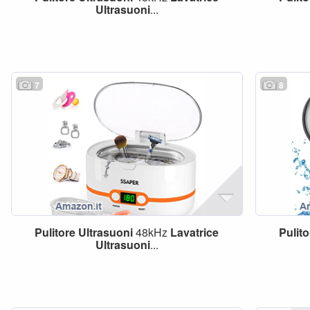
Ultrasuoni
...
7
8
Pulitore
Ultrasuoni
48kHz
Lavatrice
Pulito
Ultrasuoni
...