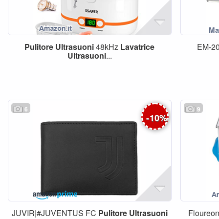
Pulitore
Ultrasuoni
48kHz
Lavatrice
EM-20
Ultrasuoni
...
6
9
-
10
%
JUVIR|#JUVENTUS FC
Pulitore
Ultrasuoni
Floureo