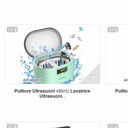
8
6
Pulitore
Ultrasuoni
48kHz
Lavatrice
Pulito
Ultrasuoni
...
9
6