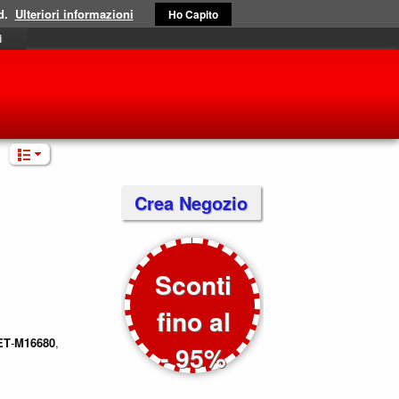
d.
Ulteriori informazioni
Ho Capito
i
Crea Negozio
Sconti
fino al
ET
-
M16680
,
- 95%