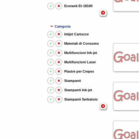
✓
✖
Ecotank Et-18100
Categoria
✓
✖
Inkjet Cartucce
✓
✖
Materiali di Consumo
✓
✖
Multifunzioni Ink-jet
✓
✖
Multifunzioni Laser
✓
✖
Piastre per Crepes
✓
✖
Stampanti
✓
✖
Stampanti Ink-jet
✓
✖
Stampanti Serbatoio