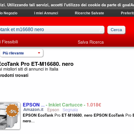
izi. Utilizzando tali servizi, accetti l'utilizzo dei cookie da parte di goalA
mio Negozio
i miei Annunci
Ricerche Salvate
Preferit
i Flessibili
Salva Ricerca
Più rilevante
coTank Pro ET-M16680, nero
i migliori siti di annunci in Italia
rodotti trovati
EPSON
...
- Inkjet Cartucce -
1.018€
Epson
5
-
%
EPSON
EcoTank
Pro
ET
-
M16680
,
nero
EPSON
EcoTank
Pro
nero
...