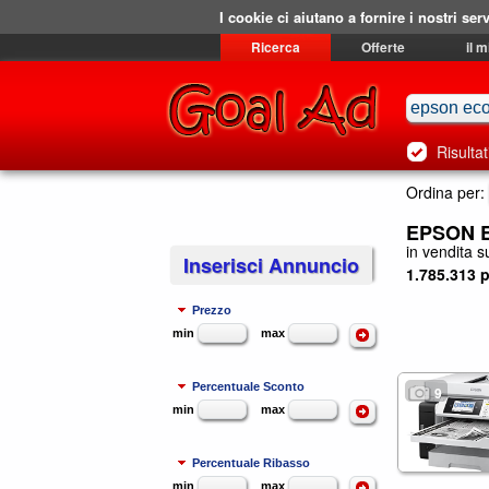
I cookie ci aiutano a fornire i nostri serv
Ricerca
Offerte
il 
Risultat
Ordina per:
EPSON E
in vendita su
Inserisci Annuncio
1.785.313 p
Prezzo
min
max
Percentuale Sconto
9
min
max
Percentuale Ribasso
min
max