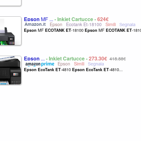
Epson
MF ...
- Inkjet Cartucce -
624€
Epson
Ecotank Et-18100
Epson
MF
ECOTANK
ET
-18100
Epson
MF
ECOTANK
ET
-1810
Epson
...
- Inkjet Cartucce -
273,30€
418,88€
Epson
Epson
EcoTank
ET
-4810
Epson
EcoTank
ET
-4810...