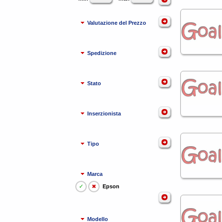
Valutazione del Prezzo
Spedizione
Stato
Inserzionista
Tipo
Marca
✓
✖
Epson
Modello