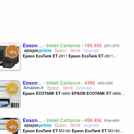
Epson
...
- Inkjet Cartucce -
199,45€
231,37€
Epson
5
-
%
Epson
EcoTank
ET
-2811
Epson
EcoTank
ET
-2811...
Epson
...
- Inkjet Cartucce -
439€
499,99€
Epson
5
-
%
Epson
ECOTANK
ET
-4856
EPSON
ECOTANK
ET
-4856...
Epson
...
- Inkjet Cartucce -
456,45€
594,48€
Epson
6
-
%
Epson
EcoTank
ET
-M3180
Epson
EcoTank
ET
-M3180...