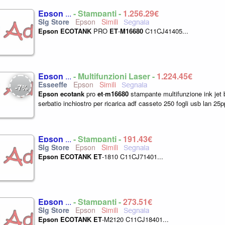
Epson
...
- Stampanti -
1.256,29€
Epson
Epson
ECOTANK
PRO
ET
-
M16680
C11CJ41405...
Epson
...
- Multifunzioni Laser -
1.224,45€
Epson
7
-
%
Epson
ecotank
pro
et
-
m16680
stampante multifunzione ink jet b
serbatio inchiostro per ricarica adf casseto 250 fogli usb lan 25p
Epson
...
- Stampanti -
191,43€
Epson
Epson
ECOTANK
ET
-1810 C11CJ71401...
Epson
...
- Stampanti -
273,51€
Epson
Epson
ECOTANK
ET
-M2120 C11CJ18401...