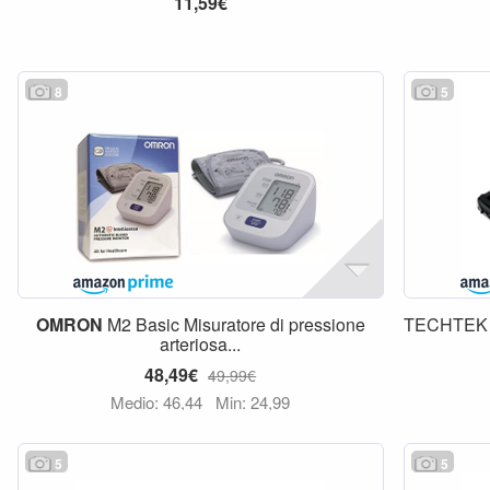
11,59€
8
5
OMRON
M2 Basic Misuratore di pressione
TECHTE
arteriosa...
48,49€
49,99€
Medio: 46,44
Min: 24,99
5
5