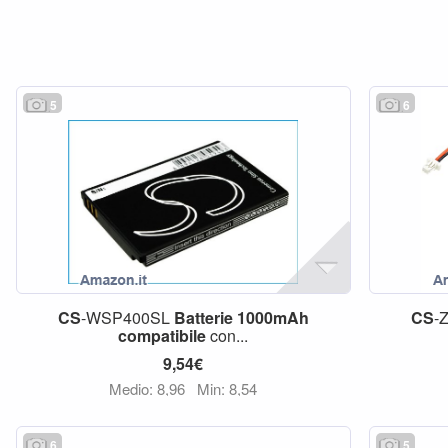
5
6
CS
-WSP400SL
Batterie
1000mAh
CS
-
compatibile
con...
9,54€
Medio: 8,96
Min: 8,54
6
5