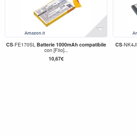
CS
-FE170SL
Batterie
1000mAh
compatibile
CS
-NK4
con [Fiio]...
10,67€