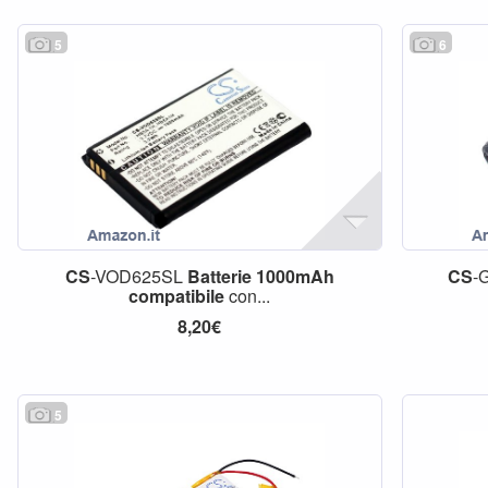
5
6
CS
-VOD625SL
Batterie
1000mAh
CS
-
compatibile
con...
8,20€
5