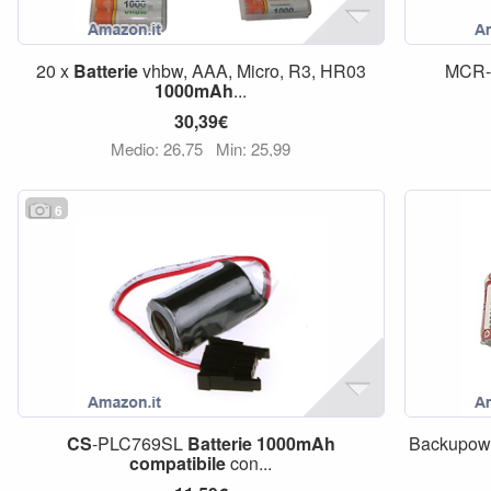
20 x
Batterie
vhbw, AAA, Micro, R3, HR03
MCR
1000mAh
...
30,39€
Medio: 26,75
Min: 25,99
6
CS
-PLC769SL
Batterie
1000mAh
Backupow
compatibile
con...