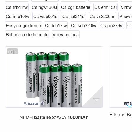
Cs fnb41tw
Cs ngw130sl
Cs bg1 batterie
Cs erm15sl
Vhbw 
Cs mtp10tw
Cs wsp001sl
Cs hut211sl
Cs vx3200ml
Vhbw 
Easypix goxtreme
Cs fnb17tw
Cs knb320tw
Cs plc276sl
Cs
Batteria perfettamente
Vhbw batteria
6
Ellenne Ba
Ni-MH
batterie
8*AAA
1000mAh