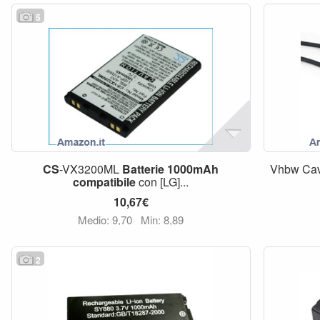
5
CS
-VX3200ML
Batterie
1000mAh
Vhbw Cav
compatibile
con [LG]...
10,67€
Medio: 9,70
Min: 8,89
2