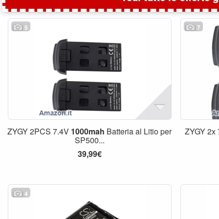
5
7
ZYGY 2PCS 7.4V
1000mah
Batteria al Litio per
ZYGY 2x
SP500...
39,99€
4