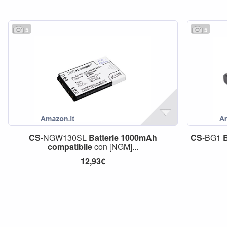
5
5
CS
-NGW130SL
Batterie
1000mAh
CS
-BG1
B
compatibile
con [NGM]...
12,93€