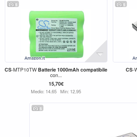
5
5
CS
-MTP10TW
Batterie
1000mAh
compatibile
CS
-
con...
15,70€
Medio: 14,65
Min: 12,95
5