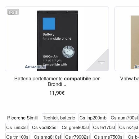
3
Batteria perfettamente
compatibile
per
Vhbw bat
Brondi...
11,90€
Ricerche Simili
Techtek batterie
Cs lnp200mb
Cs aum700sl
Cs lu950sl
Cs vod625sl
Cs gme800sl
Cs fe170sl
Cs nk4jsl 
Cs tm100sl
Cs smg810sl
Cs r79902sl
Cs sms7500sl
Cs b