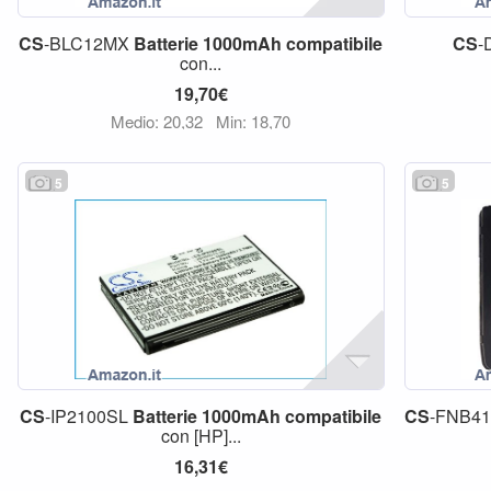
CS
-BLC12MX
Batterie
1000mAh
compatibile
CS
-
con...
19,70€
Medio: 20,32
Min: 18,70
5
5
CS
-IP2100SL
Batterie
1000mAh
compatibile
CS
-FNB4
con [HP]...
16,31€