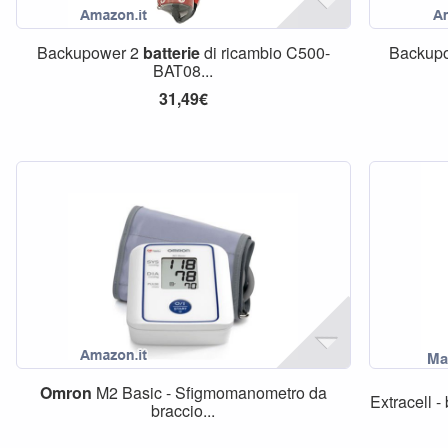
Backupower 2
batterie
di ricambio C500-
Backupo
BAT08...
31,49€
Omron
M2 Basic - Sfigmomanometro da
Extracell -
braccio...