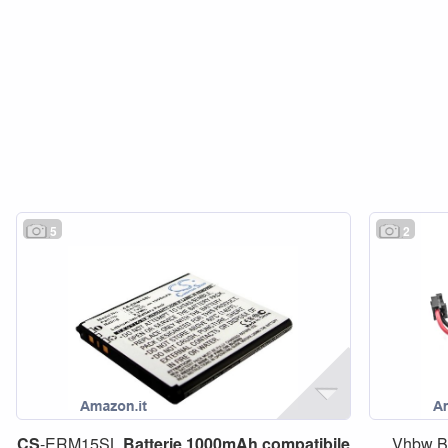
5
2
CS
-ERM15SL
Batterie
1000mAh
compatibile
Vhbw B