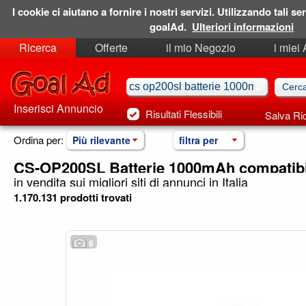
I cookie ci aiutano a fornire i nostri servizi. Utilizzando tali ser
goalAd.
Ulteriori informazioni
Ricerca
Offerte
il mio Negozio
i miei
Ricerche Salvate
Preferiti
Inserisci Annuncio
Risultati Flessibili
Salva Ri
Ordina per:
Più rilevante
filtra per
CS-OP200SL Batterie 1000mAh compatibi
in vendita sui migliori siti di annunci in Italia
1.170.131 prodotti trovati
6