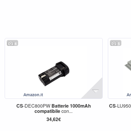
4
5
CS
-DEC800PW
Batterie
1000mAh
CS
-LU95
compatibile
con...
34,62€