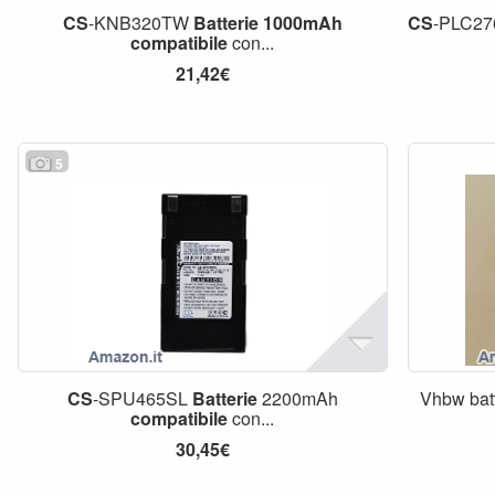
CS
-KNB320TW
Batterie
1000mAh
CS
-PLC2
compatibile
con...
21,42€
5
CS
-SPU465SL
Batterie
2200mAh
Vhbw bat
compatibile
con...
30,45€