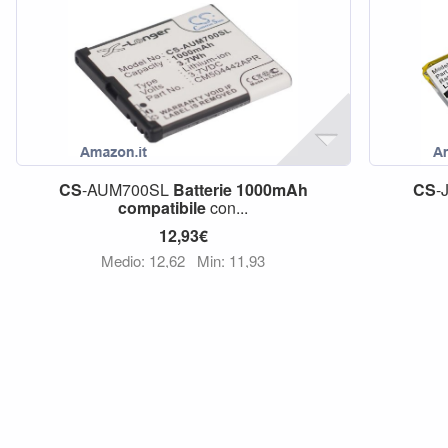
CS
-AUM700SL
Batterie
1000mAh
CS
-
compatibile
con...
12,93€
Medio: 12,62
Min: 11,93