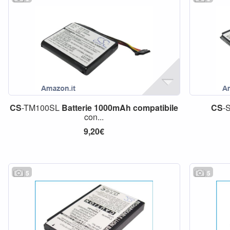
CS
-TM100SL
Batterie
1000mAh
compatibile
CS
-
con...
9,20€
5
5