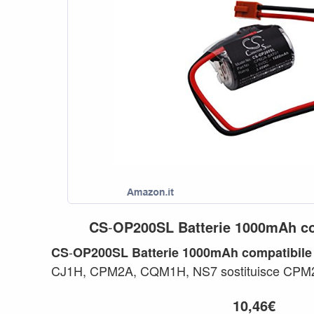
CS
-
OP200SL
Batterie
1000mAh
c
-
CS
OP200SL
Batterie
1000mAh
compatibile
CJ1H, CPM2A, CQM1H, NS7 sostituisce CP
Capacità:
Tensio
1000mAh
10,46€