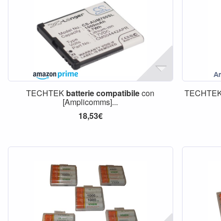
TECHTEK
batterie
compatibile
con
TECHTE
[Amplicomms]...
18,53€