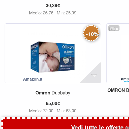
30,39€
Medio: 26,76
Min: 25,99
8
-
10
%
OMRON
B
Omron
Duobaby
65,00€
Medio: 72,00
Min: 63,00
Vedi tutte le offerte 