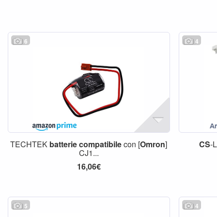
6
4
TECHTEK
batterie
compatibile
con [
Omron
]
CS
-
CJ1...
16,06€
5
4