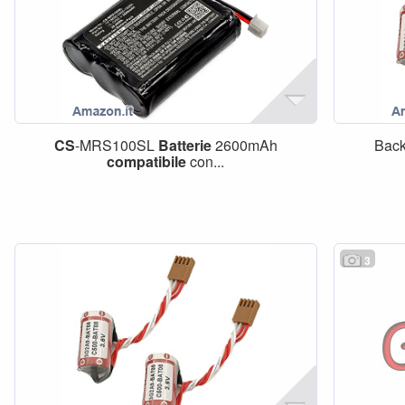
CS
-MRS100SL
Batterie
2600mAh
Bac
compatibile
con...
3