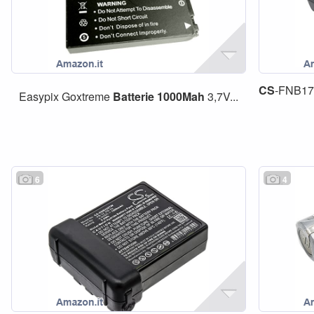
CS
-FNB1
Easypix Goxtreme
Batterie
1000Mah
3,7V...
6
4