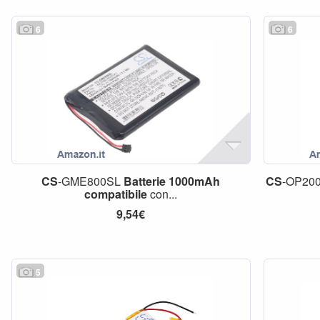
6
6
CS
-GME800SL
Batterie
1000mAh
CS
-OP20
compatibile
con...
9,54€
5