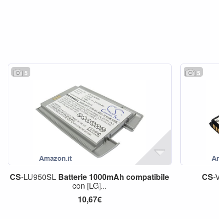
5
5
CS
-LU950SL
Batterie
1000mAh
compatibile
CS
-
con [LG]...
10,67€