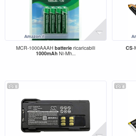
MCR-1000AAAH
batterie
ricaricabili
CS
-
1000mAh
Ni-Mh...
5
4