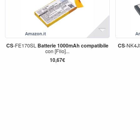
CS
-FE170SL
Batterie
1000mAh
compatibile
CS
-NK4
con [Fiio]...
10,67€