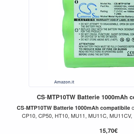
CS
-
MTP10TW
Batterie
1000mAh
c
-
c
CS
MTP10TW
Batterie
1000mAh
compatibile
CP10, CP50, HT10, MU11, MU11C, MU11CV,
MU21C, MU21CV, MU22CV, MU
15,70€