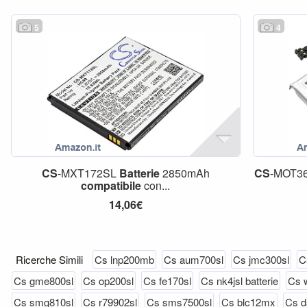
5
4
CS
-MXT172SL
Batterie
2850mAh
CS
-MOT3
compatibile
con...
14,06€
Ricerche Simili
Cs lnp200mb
Cs aum700sl
Cs jmc300sl
C
Cs gme800sl
Cs op200sl
Cs fe170sl
Cs nk4jsl batterie
Cs 
Cs smg810sl
Cs r79902sl
Cs sms7500sl
Cs blc12mx
Cs d