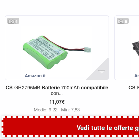
6
5
CS
-GR2795MB
Batterie
700mAh
compatibile
CS
-
con...
11,07€
Medio: 9,22
Min: 7,83
Vedi tutte le offerte 