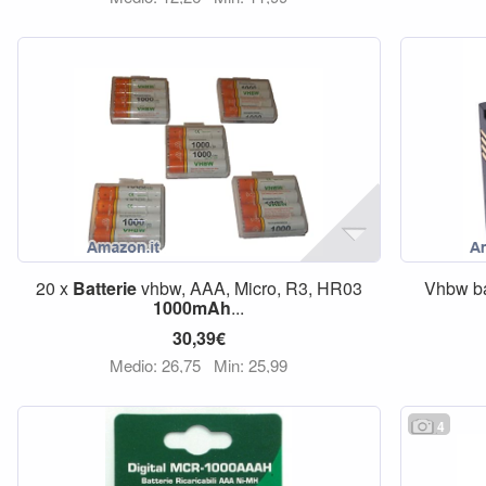
20 x
Batterie
vhbw, AAA, Micro, R3, HR03
Vhbw ba
1000mAh
...
30,39€
Medio: 26,75
Min: 25,99
4