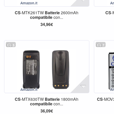
CS
-MTK261TW
Batterie
2600mAh
CS
-
compatibile
con...
34,96€
5
7
CS
-MTX630TW
Batterie
1800mAh
CS
-MOV
compatibile
con...
36,09€