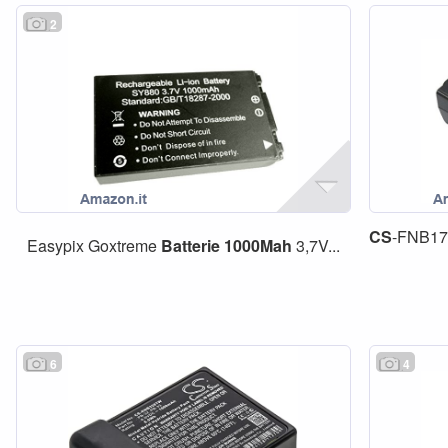
2
CS
-FNB1
Easypix Goxtreme
Batterie
1000Mah
3,7V...
6
4