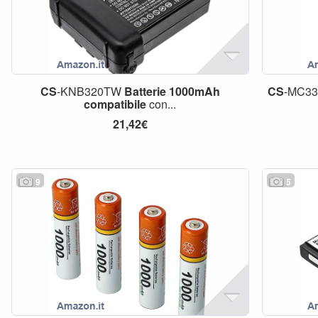
CS
-KNB320TW
Batterie
1000mAh
CS
-MC3
compatibile
con...
21,42€
9
5