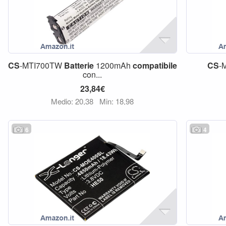
CS
-MTI700TW
Batterie
1200mAh
compatibile
CS
-
con...
23,84€
Medio: 20,38
Min: 18,98
6
4