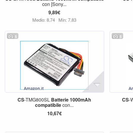
con [Sony...
9,89€
Medio: 8,74
Min: 7,83
5
5
CS
-TMG800SL
Batterie
1000mAh
CS
-
compatibile
con...
10,67€