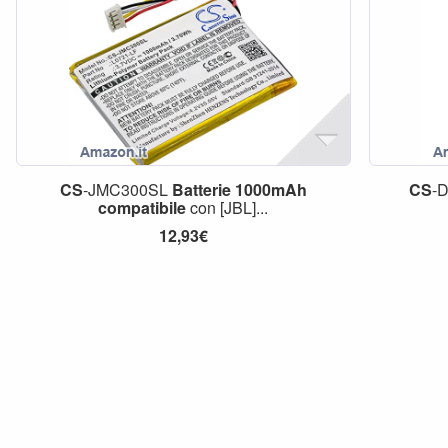
CS
-JMC300SL
Batterie
1000mAh
CS
-
compatibile
con [JBL]...
12,93€