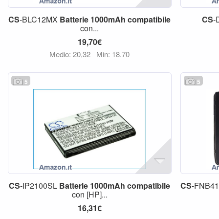
CS
-BLC12MX
Batterie
1000mAh
compatibile
CS
-
con...
19,70€
Medio: 20,32
Min: 18,70
5
5
CS
-IP2100SL
Batterie
1000mAh
compatibile
CS
-FNB4
con [HP]...
16,31€