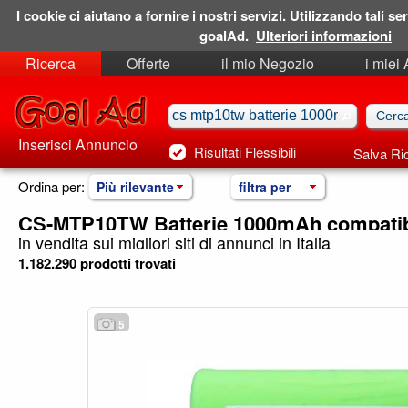
I cookie ci aiutano a fornire i nostri servizi. Utilizzando tali ser
goalAd.
Ulteriori informazioni
Ricerca
Offerte
il mio Negozio
i miei
Ricerche Salvate
Preferiti
Inserisci Annuncio
Risultati Flessibili
Salva Ri
Ordina per:
Più rilevante
filtra per
CS-MTP10TW Batterie 1000mAh compatib
in vendita sui migliori siti di annunci in Italia
1.182.290 prodotti trovati
5