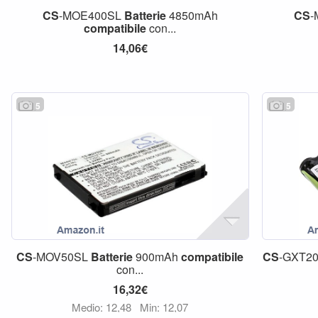
CS
-MOE400SL
Batterie
4850mAh
CS
-
compatibile
con...
14,06€
5
5
CS
-MOV50SL
Batterie
900mAh
compatibile
CS
-GXT2
con...
16,32€
Medio: 12,48
Min: 12,07