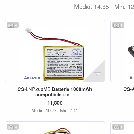
Medio: 14,65
Min: 1
4
5
CS
-LNP200MB
Batterie
1000mAh
CS
-
compatibile
con...
11,80€
Medio: 10,77
Min: 7,41
4
4