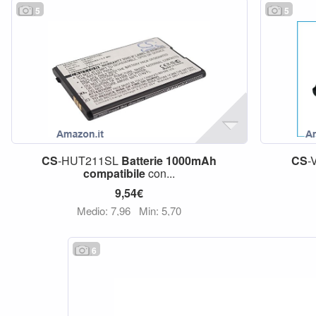
5
5
CS
-HUT211SL
Batterie
1000mAh
CS
-
compatibile
con...
9,54€
Medio: 7,96
Min: 5,70
6