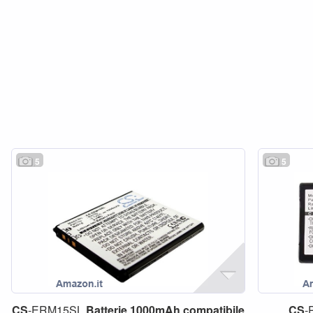
5
5
CS
-ERM15SL
Batterie
1000mAh
compatibile
CS
-