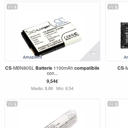
5
5
CS
-MBN80SL
Batterie
1100mAh
compatibile
CS
-
con...
9,54€
Medio: 8,89
Min: 8,54
5
5