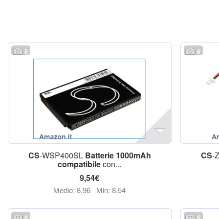
5
6
CS
-WSP400SL
Batterie
1000mAh
CS
-
compatibile
con...
9,54€
Medio: 8,96
Min: 8,54
6
5