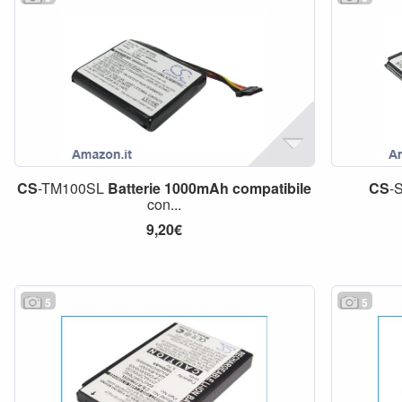
CS
-TM100SL
Batterie
1000mAh
compatibile
CS
-
con...
9,20€
5
5