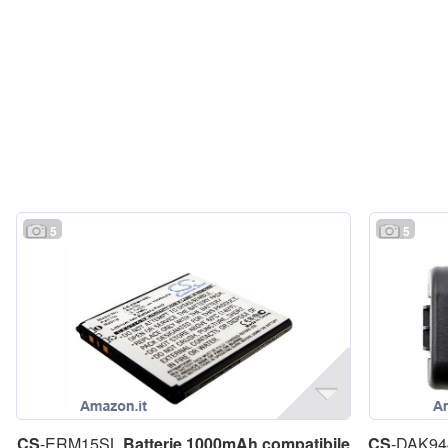
5
5
CS
-ERM15SL
Batterie
1000mAh
compatibile
CS
-DAK9