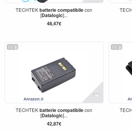
TECHTEK
batterie
compatibile
con
TEC
[
Datalogic
]...
48,47€
5
3
TECHTEK
batterie
compatibile
con
TEC
[
Datalogic
]...
42,87€