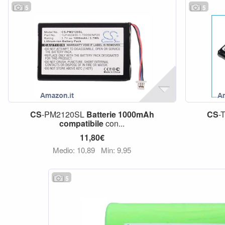
5
5
CS
-PM2120SL
Batterie
1000mAh
CS
-
compatibile
con...
11,80€
Medio: 10,89
Min: 9,95
5