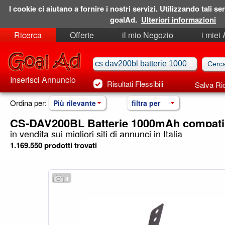
I cookie ci aiutano a fornire i nostri servizi. Utilizzando tali ser
goalAd.
Ulteriori informazioni
Ricerca
Offerte
il mio Negozio
i miei
Ricerche Salvate
Preferiti
Inserisci Annuncio
Risultati Flessibili
Salva Ri
Ordina per:
Più rilevante
filtra per
CS-DAV200BL Batterie 1000mAh compatib
in vendita sui migliori siti di annunci in Italia
1.169.550 prodotti trovati
4