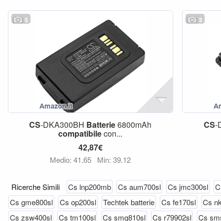
5
3
CS
-DKA300BH
Batterie
6800mAh
CS
-
compatibile
con...
42,87€
Medio: 41,65
Min: 39,12
Ricerche Simili
Cs lnp200mb
Cs aum700sl
Cs jmc300sl
C
Cs gme800sl
Cs op200sl
Techtek batterie
Cs fe170sl
Cs nk
Cs zsw400sl
Cs tm100sl
Cs smg810sl
Cs r79902sl
Cs sm