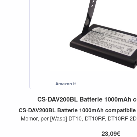
CS
-
DAV200BL
Batterie
1000mAh
c
-
CS
DAV200BL
Batterie
1000mAh
compatibile
Memor, per [Wasp] DT10, DT10RF, DT10RF 2D s
63380892051, per...
23,09€