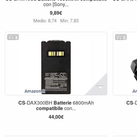
con [Sony...
9,89€
Medio: 8,74
Min: 7,83
4
5
CS
-DAX300BH
Batterie
6800mAh
CS
-
compatibile
con...
44,00€