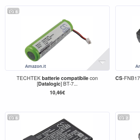
6
TECHTEK
batterie
compatibile
con
CS
-FNB1
[
Datalogic
] BT-7...
10,46€
6
2