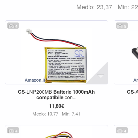
Medio: 23,37
Min: 2
4
5
CS
-LNP200MB
Batterie
1000mAh
CS
-
compatibile
con...
11,80€
Medio: 10,77
Min: 7,41
4
4