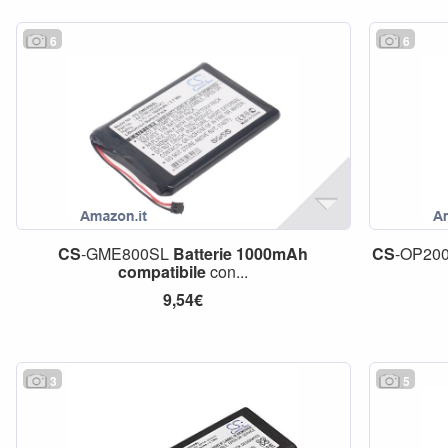
6
6
CS
-GME800SL
Batterie
1000mAh
CS
-OP20
compatibile
con...
9,54€
3
5