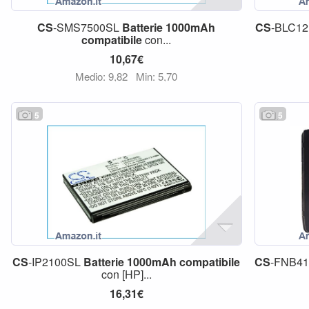
CS
-SMS7500SL
Batterie
1000mAh
CS
-BLC1
compatibile
con...
10,67€
Medio: 9,82
Min: 5,70
5
5
CS
-IP2100SL
Batterie
1000mAh
compatibile
CS
-FNB4
con [HP]...
16,31€