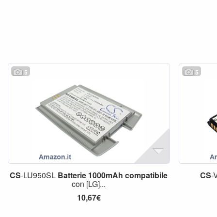
5
5
CS
-LU950SL
Batterie
1000mAh
compatibile
CS
-
con [LG]...
10,67€