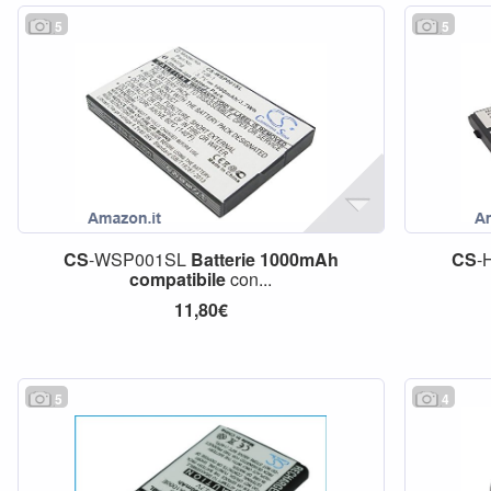
5
5
CS
-WSP001SL
Batterie
1000mAh
CS
-
compatibile
con...
11,80€
5
4