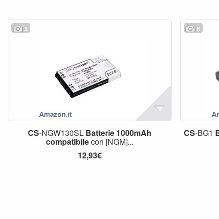
5
5
CS
-NGW130SL
Batterie
1000mAh
CS
-BG1
B
compatibile
con [NGM]...
12,93€