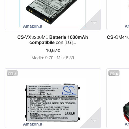
CS
-VX3200ML
Batterie
1000mAh
CS
-GM41
compatibile
con [LG]...
10,67€
Medio: 9,70
Min: 8,89
5
6