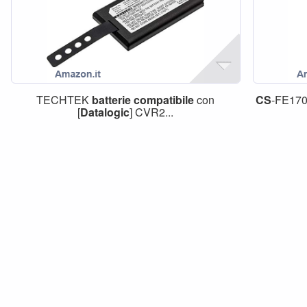
TECHTEK
batterie
compatibile
con
CS
-FE17
[
Datalogic
] CVR2...