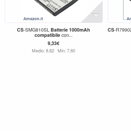
CS
-SMG810SL
Batterie
1000mAh
CS
-R799
compatibile
con...
9,33€
Medio: 8,82
Min: 7,60