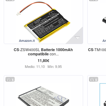
CS
-ZSW400SL
Batterie
1000mAh
CS
-TM10
compatibile
con...
11,80€
Medio: 11,10
Min: 9,95
5
5