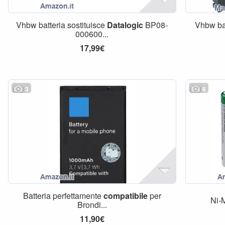
Vhbw batteria sostituisce
Datalogic
BP08-
Vhbw ba
000600...
17,99€
3
6
Batteria perfettamente
compatibile
per
Ni
Brondi...
11,90€