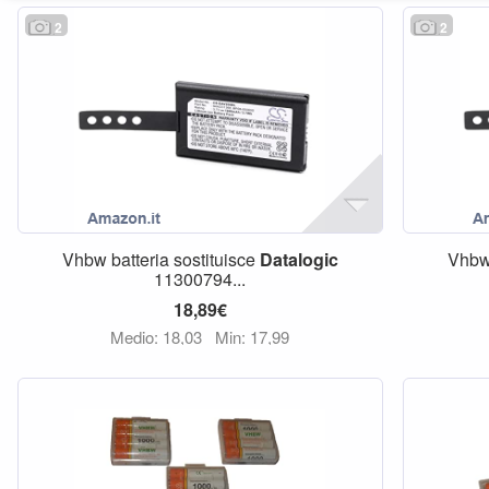
2
2
Vhbw batteria sostituisce
Datalogic
Vhbw 
11300794...
18,89€
Medio: 18,03
Min: 17,99