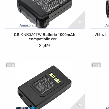
CS
-KNB320TW
Batterie
1000mAh
Vhbw ba
compatibile
con...
21,42€
5
5