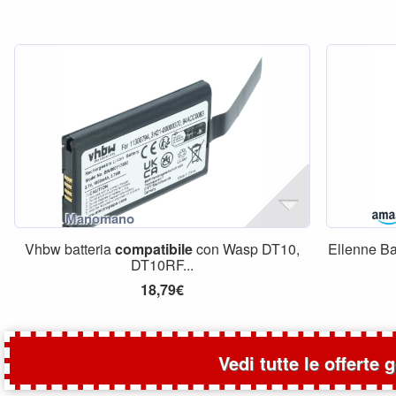
Vhbw batteria
compatibile
con Wasp DT10,
Ellenne Ba
DT10RF...
18,79€
Vedi tutte le offerte 