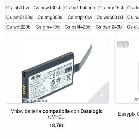
Cs fnb41tw
Cs ngw130sl
Cs bg1 batterie
Cs erm15sl
Cs da
Cs pm2120sl
Cs tmg800sl
Cs mtp10tw
Cs wsp001sl
Cs hu
Cs wdt220bl
Cs gm410bl
Cs psf4420bl
Cs dam243bl
Cs d
2
Vhbw batteria
compatibile
con
Datalogic
Easypix 
CVR2...
18,79€