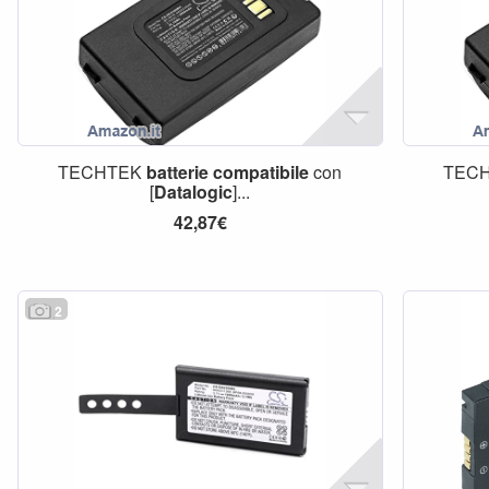
TECHTEK
batterie
compatibile
con
TEC
[
Datalogic
]...
42,87€
2