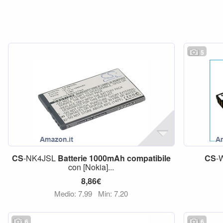
5
CS
-NK4JSL
Batterie
1000mAh
compatibile
CS
-
con [Nokia]...
8,86€
Medio: 7,99
Min: 7,20
6
6