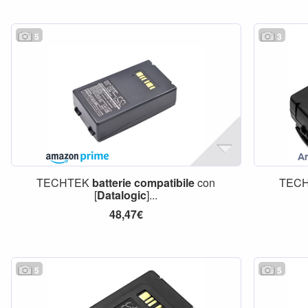
5
3
TECHTEK
batterie
compatibile
con
TEC
[
Datalogic
]...
48,47€
5
5