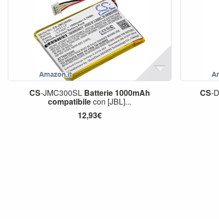
CS
-JMC300SL
Batterie
1000mAh
CS
-
compatibile
con [JBL]...
12,93€