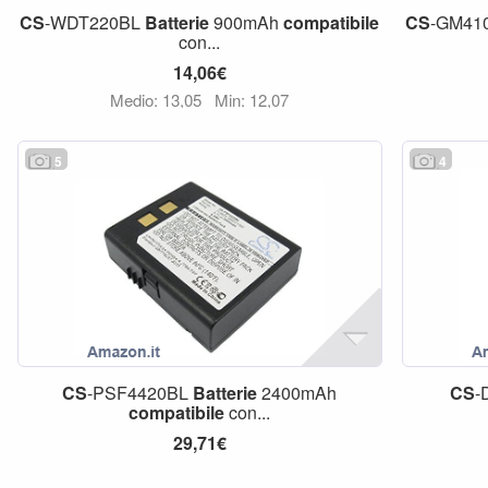
CS
-WDT220BL
Batterie
900mAh
compatibile
CS
-GM41
con...
14,06€
Medio: 13,05
Min: 12,07
5
4
CS
-PSF4420BL
Batterie
2400mAh
CS
-
compatibile
con...
29,71€