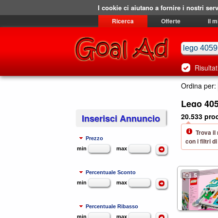
I cookie ci aiutano a fornire i nostri serv
Ricerca
Offerte
il 
Risultat
Ordina per:
Lego 405
20.533 prod
Inserisci Annuncio
Trova il
Prezzo
con i filtri
min
max
Percentuale Sconto
5
min
max
Percentuale Ribasso
min
max