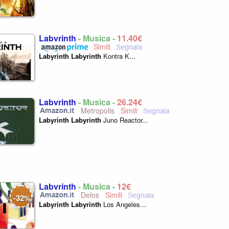
Labyrinth
- Musica -
11,40€
Labyrinth
Labyrinth
Kontra K...
Labyrinth
- Musica -
26,24€
Metropolis
Labyrinth
Labyrinth
Juno Reactor...
Labyrinth
- Musica -
12€
Delos
32
-
%
Labyrinth
Labyrinth
Los Angeles...