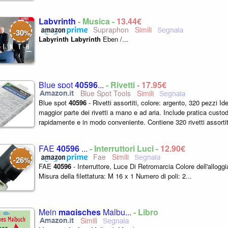
Labyrinth
- Musica -
13,44€
Supraphon
30
-
%
Labyrinth
Labyrinth
Eben /...
Blue spot
40596
...
- Rivetti -
17,95€
Blue Spot Tools
Blue spot
40596
- Rivetti assortiti, colore: argento, 320 pezzi Ide
maggior parte dei rivetti a mano e ad aria. Include pratica custodi
rapidamente e in modo conveniente. Contiene 320 rivetti assortit
FAE
40596
...
- Interruttori Luci -
12,90€
Fae
26
-
%
FAE
40596
- Interruttore, Luce Di Retromarcia Colore dell'allogg
Misura della filettatura: M 16 x 1 Numero di poli: 2...
Mein
magisches
Malbu...
- Libro