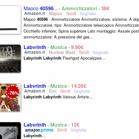
Mapco
40596
...
- Ammortizzatori -
38€
Mapco
Mapco
40596
- Ammortizzatore Ammortizzatore, sistema: A dop
Ammortizzatore, tipo: Ammortizzatore telescopico Ammortizzator
Occhiello inferiore; Spina superiore Lato montaggio: Assale post
ammortizzatore: A pressione del gas...
Labyrinth
- Musica -
9,90€
Nuclear Blast
Labyrinth
Labyrinth
Fleshgod Apocalypse...
Labyrinth
- Musica -
14,26€
Emi
76
-
%
Labyrinth
Labyrinth
Various Artists...
Labyrinth
- Musica -
12€
Labyrinth
...