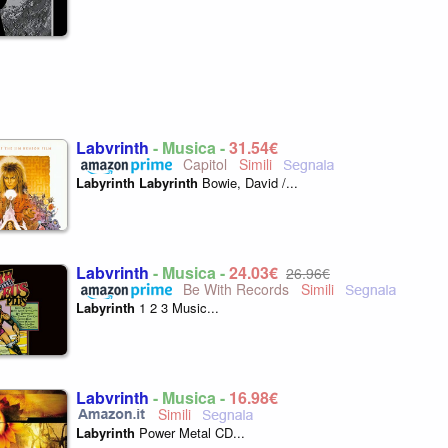
Labyrinth
- Musica -
31,54€
Capitol
Labyrinth
Labyrinth
Bowie, David /...
Labyrinth
- Musica -
24,03€
26,96€
Be With Records
Labyrinth
1 2 3 Music...
Labyrinth
- Musica -
16,98€
Labyrinth
Power Metal CD...