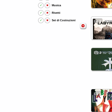
✓
✖
Musica
✓
✖
Rivetti
✓
✖
Set di Costruzioni
2
2
2