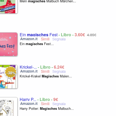
Mein
magisches
Malbuch Märchen...
Ein
magisches
Fest
- Libro -
3,60€
4,85€
Ein
magisches
Fest...
Krickel-...
- Libro -
6,24€
38
-
%
Krickel-Krakel
Magisches
Malen...
Harry P...
- Libro -
9€
Harry Potter:
Magisches
Malbuch...