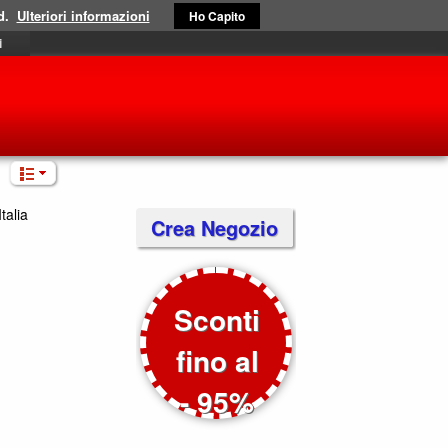
d.
Ulteriori informazioni
Ho Capito
i
Italia
Crea Negozio
Sconti
fino al
- 95%