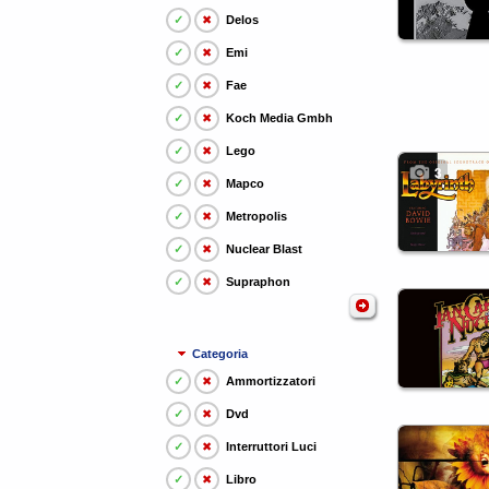
✓
✖
Delos
✓
✖
Emi
✓
✖
Fae
✓
✖
Koch Media Gmbh
✓
✖
Lego
3
✓
✖
Mapco
✓
✖
Metropolis
✓
✖
Nuclear Blast
✓
✖
Supraphon
Categoria
✓
✖
Ammortizzatori
✓
✖
Dvd
✓
✖
Interruttori Luci
✓
✖
Libro