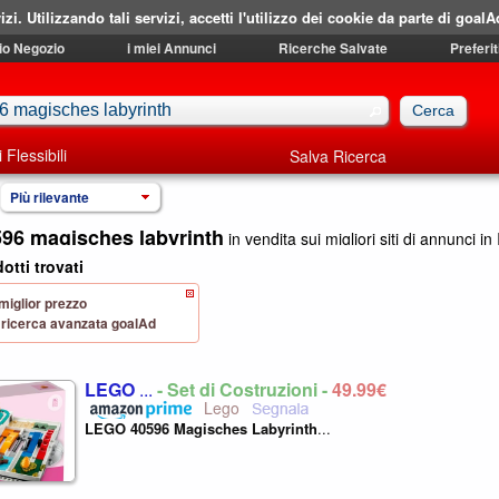
izi. Utilizzando tali servizi, accetti l'utilizzo dei cookie da parte di goalA
mio Negozio
i miei Annunci
Ricerche Salvate
Preferit
i Flessibili
Salva Ricerca
Più rilevante
96 magisches labyrinth
in vendita sui migliori siti di annunci in 
otti trovati
 miglior prezzo
 di ricerca avanzata goalAd
LEGO
...
- Set di Costruzioni -
49,99€
Lego
LEGO
40596
Magisches
Labyrinth
...