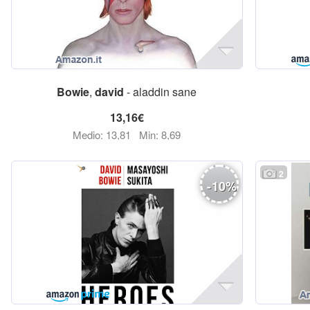
Bowie
,
david
- aladdin sane
13,16€
Medio: 13,81
Min: 8,69
2
-
10
%