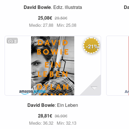
David
Bowie
. Ediz. illustrata
D
25,08€
29,50€
Medio: 27,88
Min: 25,08
2
-
21
%
David
Bowie
: Ein Leben
28,81€
36,93€
Medio: 36,32
Min: 32,13