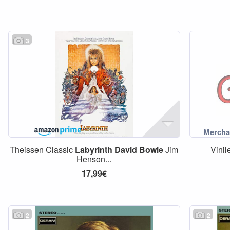
3
Theissen Classic
Labyrinth
David
Bowie
Jim
Vinil
Henson...
17,99€
2
2