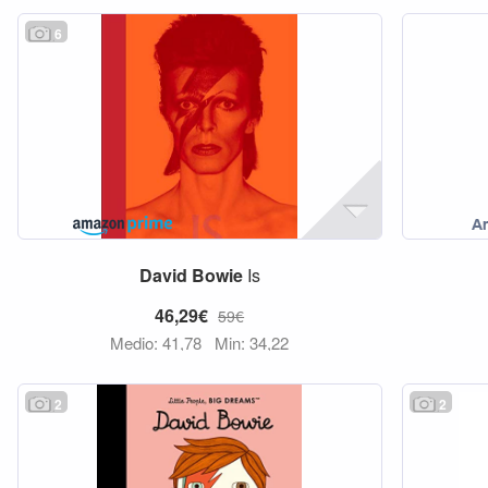
6
David
Bowie
Is
46,29€
59€
Medio: 41,78
Min: 34,22
2
2