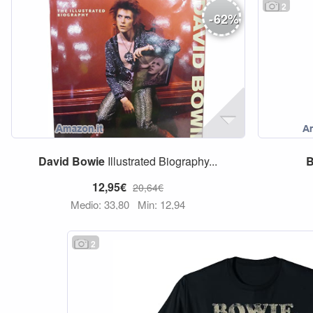
2
-
62
%
David
Bowie
Illustrated Biography...
B
12,95€
20,64€
Medio: 33,80
Min: 12,94
2