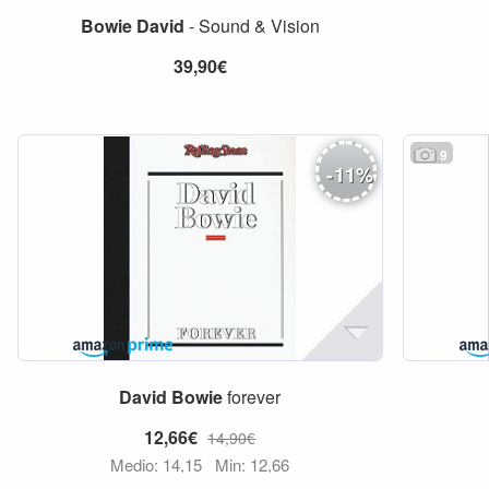
Bowie
David
- Sound & Vision
39,90€
9
-
11
%
David
Bowie
forever
12,66€
14,90€
Medio: 14,15
Min: 12,66