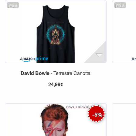
2
3
David
Bowie
- Terrestre Canotta
24,99€
-
5
%