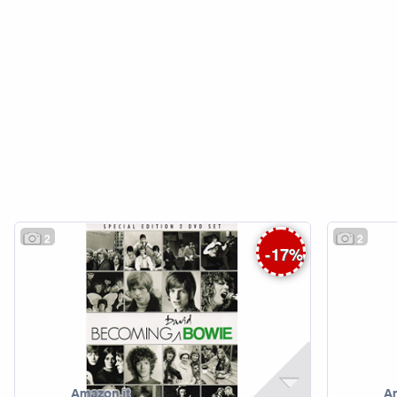
2
2
-
17
%