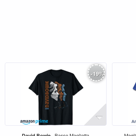
-
19
%
David
Bowie
- Basso Maglietta
Magli