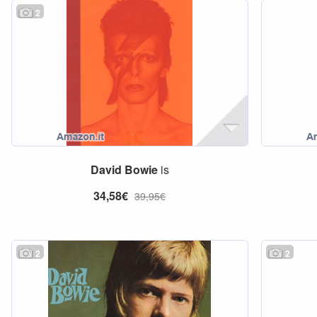
2
David
Bowie
is
34,58€
39,95€
2
2