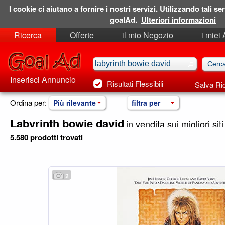
I cookie ci aiutano a fornire i nostri servizi. Utilizzando tali ser
goalAd.
Ulteriori informazioni
Ricerca
Offerte
il mio Negozio
i miei
Ricerche Salvate
Preferiti
Inserisci Annuncio
Risultati Flessibili
Salva Ri
Ordina per:
Più rilevante
filtra per
Labyrinth bowie david
in vendita sui migliori siti
5.580 prodotti trovati
2