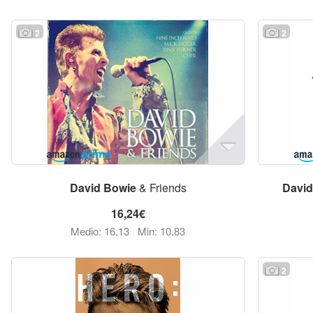
2
2
David
Bowie
& Friends
Davi
16,24€
Medio: 16,13
Min: 10,83
2