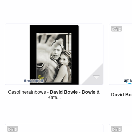
2
Gasolinerainbows -
David
Bowie
-
Bowie
&
David
Bo
Kate...
5
2