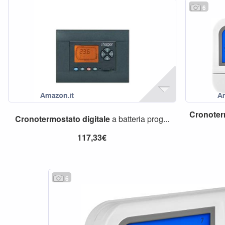
6
Cronoter
Cronotermostato
digitale
a batteria prog...
117,33€
6