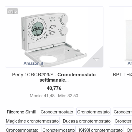
2
Perry 1CRCR209/S -
Cronotermostato
BPT TH
settimanale
...
40,77€
Medio: 41,48
Min: 32,50
Ricerche Simili
Cronotermostato
Cronotermostato
Cronoter
Magictime cronotermostato
Ducasa cronotermostato
Cronoter
Cronotermostato
Cronotermostato
K490i cronotermostato
Or