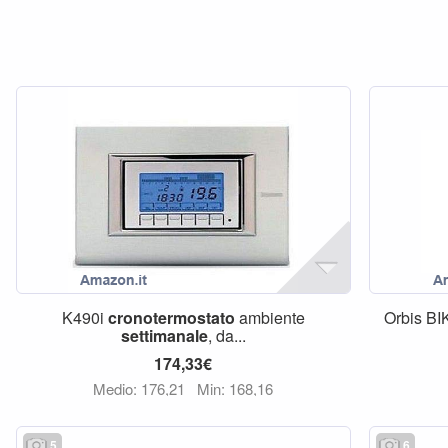
K490i
cronotermostato
ambiente
Orbis B
settimanale
, da...
174,33€
Medio: 176,21
Min: 168,16
5
6