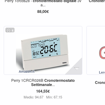
Perry 1crcds28 -
cronotermostato
digitale
3v
Cronote
a...
88,00€
4
Perry 1CRCR026B
Cronotermostato
Cron
Settimanale
...
164,55€
Medio: 94,67
Min: 67,15