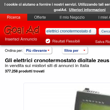
I cookie ci aiutano a fornire i nostri servizi. Utilizzando tali ser
goalAd.
Ulteriori informazioni
Ricerca
Offerte
il mio Negozio
i miei
Ricerche Salvate
Preferiti
Inserisci Annuncio
Risultati Flessibili
Salva Ri
Ordina per:
Più rilevante
filtra per
Gli elettrici cronotermostato digitale zeus
in vendita sui migliori siti di annunci in Italia
377.258 prodotti trovati