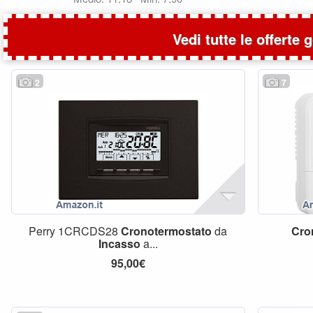
Vedi tutte le offerte 
2
7
Perry 1CRCDS28
Cronotermostato
da
Cro
Incasso
a...
95,00€