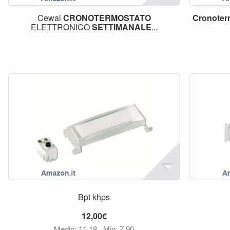
Cewal
CRONOTERMOSTATO
Cronoter
ELETTRONICO
SETTIMANALE
...
Bpt khps
12,00€
Medio: 11,18
Min: 7,90