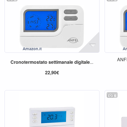
ANF
Cronotermostato
settimanale
digitale
...
22,90€
6