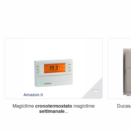
Magictime
cronotermostato
magictime
Duca
settimanale
...