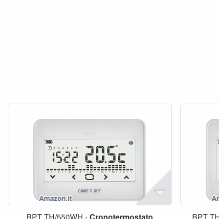
BPT TH/550WH -
Cronotermostato
BPT T