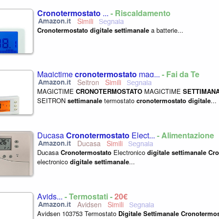
Cronotermostato
...
- Riscaldamento
Cronotermostato
digitale
settimanale
a batterie...
Magictime
cronotermostato
mag...
- Fai da Te
Seitron
MAGICTIME
CRONOTERMOSTATO
MAGICTIME
SETTIMAN
SEITRON
settimanale
termostato
cronotermostato
digitale
...
Ducasa
Cronotermostato
Elect...
- Alimentazione
Ducasa
Ducasa
Cronotermostato
Electronico
digitale
settimanale
Cro
electronico
digitale
settimanale
...
Avids...
- Termostati -
20€
Avidsen
Avidsen 103753 Termostato
Digitale
Settimanale
Cronotermos