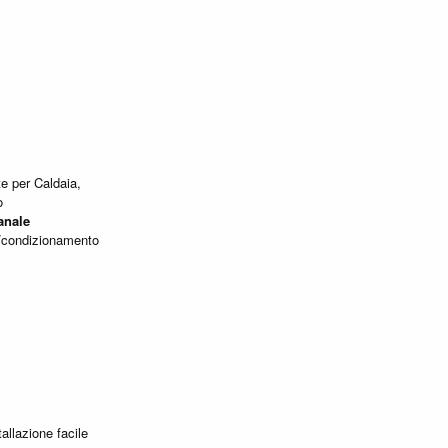
e per Caldaia,
o
anale
o/condizionamento
tallazione facile