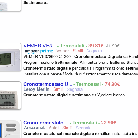
Settimanale
...
VEMER VE3...
- Termostati -
39,81€
41,90€
Vemer
VEMER VE378600 CT200 -
Cronotermostato
Digitale
da Paret
Programmazione
Settimanale
, Alimentazione a
Batteria
, Bianc
Cronotermostato
digitale
per caldaia Programmazione:
settim
Installazione a parete Modalità di funzionamento: riscaldament
Colore: bianco Alimentazione: a batterie...
Cronotermostato
U...
- Termostati -
74,90€
Cronotermostato
digitale
settimanale
3V,colore bianco...
Cronotermostato
...
- Termostati -
22,90€
Anfel
Cronotermostato
settimanale
digitale
retroilluminato facile ins