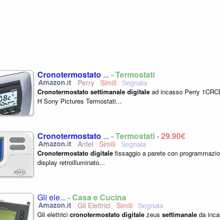
Cronotermostato
...
- Termostati
Perry
Cronotermostato
settimanale
digitale
ad incasso Perry 1CR
H Sony Pictures Termostati...
Cronotermostato
...
- Termostati -
29,90€
Anfel
Cronotermostato
digitale
fissaggio a parete con programmazi
display retroilluminato...
Gli ele...
- Casa e Cucina
Gli Elettrici
Gli elettrici
cronotermostato
digitale
zeus
settimanale
da inca