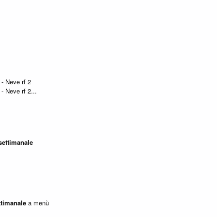
 - Neve rf 2
- Neve rf 2...
settimanale
ttimanale
a menù