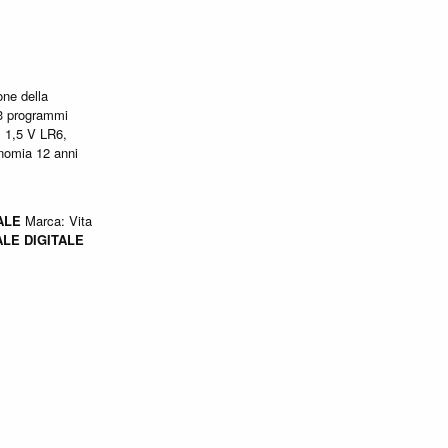
one della
 3 programmi
x 1,5 V LR6,
onomia 12 anni
ALE
Marca: Vita
ALE
DIGITALE