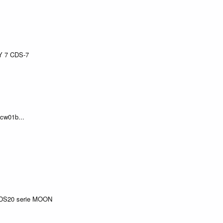
 7 CDS-7
tcw01b...
CDS20 serie MOON