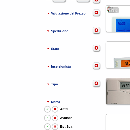
2
Valutazione del Prezzo
Spedizione
Stato
Inserzionista
Tipo
Marca
✓
✖
Anfel
✓
✖
Avidsen
✓
✖
Bpt Spa