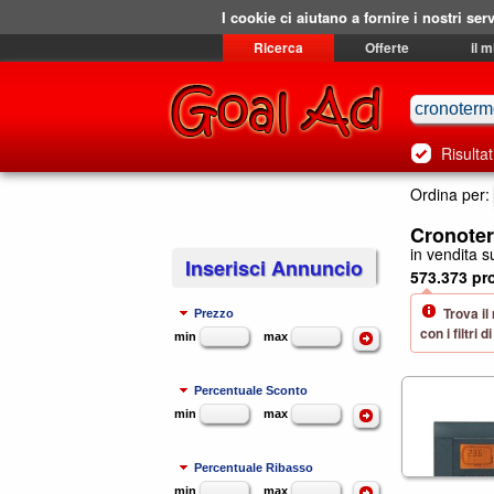
I cookie ci aiutano a fornire i nostri serv
Ricerca
Offerte
il 
Risultat
Ordina per:
Cronoter
in vendita su
Inserisci Annuncio
573.373 pro
Trova il
Prezzo
con i filtri
min
max
Percentuale Sconto
min
max
Percentuale Ribasso
min
max