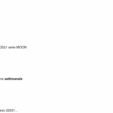
CDS21 serie MOON
one
settimanale
sso 22031...