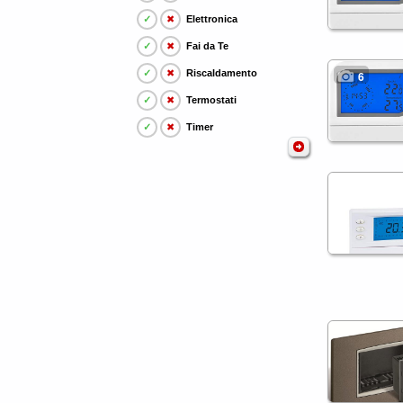
✓
✖
Elettronica
✓
✖
Fai da Te
✓
✖
Riscaldamento
6
✓
✖
Termostati
✓
✖
Timer