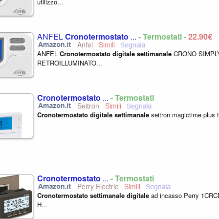
utilizzo...
ANFEL
Cronotermostato
...
- Termostati -
22,90€
Anfel
ANFEL
Cronotermostato
digitale
settimanale
CRONO SIMPLY
RETROILLUMINATO...
Cronotermostato
...
- Termostati
Seitron
Cronotermostato
digitale
settimanale
seitron magictime plus 
Cronotermostato
...
- Termostati
Perry Electric
Cronotermostato
settimanale
digitale
ad incasso Perry 1CR
H...