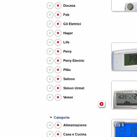
✓
✖
Ducasa
✓
✖
Feb
✓
✖
Gli Elettrici
✓
✖
Hager
✓
✖
Life
✓
✖
Perry
✓
✖
Perry Electric
✓
✖
Plikc
✓
✖
Seitron
✓
✖
Simon Urmet
✓
✖
Vemer
Categoria
5
✓
✖
Alimentazione
✓
✖
Casa e Cucina