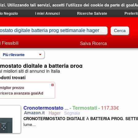
izi. Utilizzando tali servizi, accetti l'utilizzo dei cookie da parte di goalA
mio Negozio
i miei Annunci
Ricerche Salvate
Preferit
i Flessibili
Salva Ricerca
Più rilevante
mostato digitale a batteria prog
i migliori siti di annunci in Italia
dotti trovati
 miglior prezzo
 di ricerca avanzata goalAd
Cronotermostato
...
- Termostati -
117,33€
Hager
CRONOTERMOSTATO
DIGITALE
A
BATTERIA
PROG
.
SETT
lume...