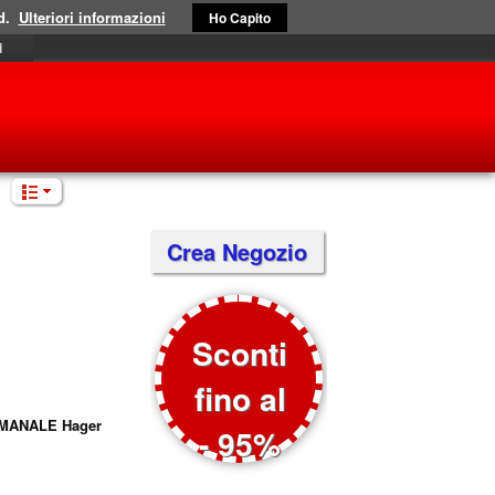
d.
Ulteriori informazioni
Ho Capito
i
Crea Negozio
Sconti
fino al
IMANALE
Hager
- 95%