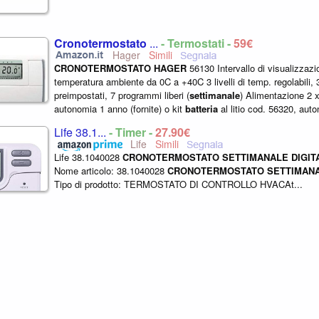
Cronotermostato
...
- Termostati -
59€
Hager
CRONOTERMOSTATO
HAGER
56130 Intervallo di visualizzazi
temperatura ambiente da 0C a +40C 3 livelli di temp. regolabili,
preimpostati, 7 programmi liberi (
settimanale
) Alimentazione 2 
autonomia 1 anno (fornite) o kit
batteria
al litio cod. 56320, aut
(tipica) Programma vacanze...
Life 38.1...
- Timer -
27,90€
Life
Life 38.1040028
CRONOTERMOSTATO
SETTIMANALE
DIGIT
Nome articolo: 38.1040028
CRONOTERMOSTATO
SETTIMAN
Tipo di prodotto: TERMOSTATO DI CONTROLLO HVACAt...