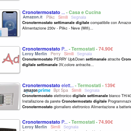
Cronotermostato
...
- Casa e Cucina
Plikc
Cronotermostato
settimanale
digitale
compatibile con Amazon
Alimentazione 230v - Plikc - Neve (Wifi)...
Cronotermostato
P...
- Termostati -
74,90€
Perry
Cronotermostato
PERRY Up&Down
settimanale
atracite
Cron
digitale
settimanale
3V,colore antracite...
Cronotermostato
elett...
- Termostati -
139€
Bpt Spa
Cronotermostato
elettronico
digitale
settimanale
bianco TH/4
Installazione da parete
Cronotermostato
digitale
Programmaz
Cronotermostato
giornaliero elettronico Alimentazione a batteri
Cronotermostato
P...
- Termostati -
74,90€