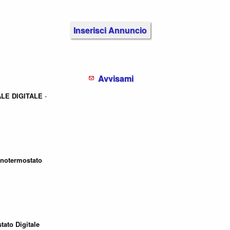
Inserisci Annuncio
Avvisami
ALE
DIGITALE
-
notermostato
tato
Digitale