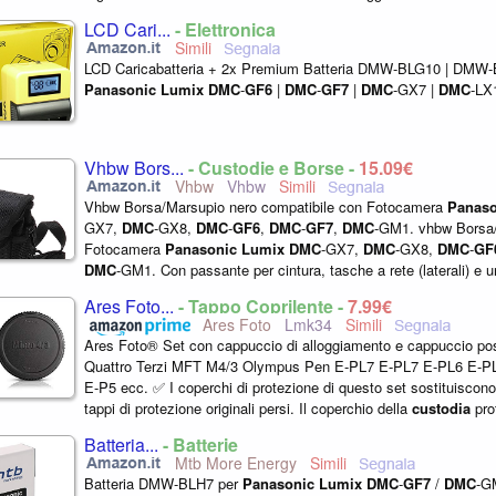
con
Panasonic
...
LCD Cari...
- Elettronica
LCD Caricabatteria + 2x Premium Batteria DMW-BLG10 | DMW
Panasonic
Lumix
DMC
-
GF6
|
DMC
-
GF7
|
DMC
-GX7 |
DMC
-LX
Vhbw Bors...
- Custodie e Borse -
15,09€
Vhbw
Vhbw
Vhbw Borsa/Marsupio nero compatibile con Fotocamera
Panaso
GX7,
DMC
-GX8,
DMC
-
GF6
,
DMC
-
GF7
,
DMC
-GM1. vhbw Borsa/
Fotocamera
Panasonic
Lumix
DMC
-GX7,
DMC
-GX8,
DMC
-
GF
DMC
-GM1. Con passante per cintura, tasche a rete (laterali) e 
frontale. Inclusa tracolla Prodotto...
Ares Foto...
- Tappo Coprilente -
7,99€
Ares Foto
Lmk34
Ares Foto® Set con cappuccio di alloggiamento e cappuccio pos
Quattro Terzi MFT M4/3 Olympus Pen E-PL7 E-PL7 E-PL6 E-P
E-P5 ecc. ✅ I coperchi di protezione di questo set sostituiscono
tappi di protezione originali persi. Il coperchio della
custodia
prot
una...
Batteria...
- Batterie
Mtb More Energy
Batteria DMW-BLH7 per
Panasonic
Lumix
DMC
-
GF7
/
DMC
-G