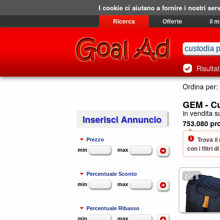
I cookie ci aiutano a fornire i nostri serv
Ricerca
Offerte
il 
Risultat
Ordina per:
GEM - C
in vendita su
Inserisci Annuncio
753.080 pro
Trova il
Prezzo
con i filtri
min
max
Percentuale Sconto
5
min
max
Percentuale Ribasso
min
max