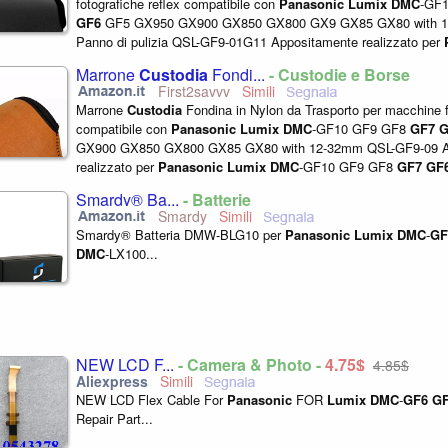
fotografiche reflex compatibile con
Panasonic
Lumix
DMC
-GF
GF6
GF5 GX950 GX900 GX850 GX800 GX9 GX85 GX80 with 1
Panno di pulizia QSL-GF9-01G11 Appositamente realizzato per
DMC
-GF10 GF9 GF8
GF7
GF6
GF5 GX950 GX900...
Marrone
Custodia
Fondi...
- Custodie e Borse
First2savvv
Marrone
Custodia
Fondina in Nylon da Trasporto per macchine f
compatibile con
Panasonic
Lumix
DMC
-GF10 GF9 GF8
GF7
G
GX900 GX850 GX800 GX85 GX80 with 12-32mm QSL-GF9-09 A
realizzato per
Panasonic
Lumix
DMC
-GF10 GF9 GF8
GF7
GF
GX900 GX850 GX800 GX85 GX80 with 12-32mm Lens...
Smardy® Ba...
- Batterie
Smardy
Smardy® Batteria DMW-BLG10 per
Panasonic
Lumix
DMC
-
GF
DMC
-LX100...
NEW LCD F...
- Camera & Photo -
4,75$
4,85$
NEW LCD Flex Cable For
Panasonic
FOR
Lumix
DMC
-
GF6
G
Repair Part...