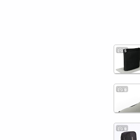
5
9
9