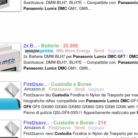
Sostituisce: DMW-BLH7, BLH7E -- Compatibile con:
Panasonic
Panasonic
Lumix
DMC
-GM1, GM5...
2x B...
- Batterie -
25,99€
Mtb More Energy
2x Batterie DMW-BLH7 per
Panasonic
Lumix
DMC
-
GF7
/
DMC
Sostituisce: DMW-BLH7, BLH7E -- Compatibile con:
Panasonic
Panasonic
Lumix
DMC
-GM1, GM5...
First2sav...
- Custodie e Borse
First2savvv
First2savvv blu
Custodia
Fondina in Nylon da Trasporto per ma
fotografiche reflex compatibile con
Panasonic
Lumix
DMC
-GF
GF6
GF5 GX950 GX900 GX850 GX800 GX9 GX85 GX80 with 1
Panno di pulizia QSL-GF9-03G11 Appositamente realizzato per
DMC
-GF10 GF9 GF8
GF7
GF6
GF5 GX950 GX900...
First2savv...
- Custodie e Borse -
21€
First2savvv
First2savvv nero
Custodia
Fondina in Nylon da Trasporto per m