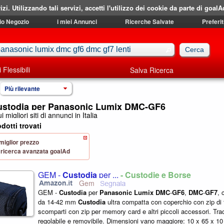
izi. Utilizzando tali servizi, accetti l'utilizzo dei cookie da parte di goalA
mio Negozio
i miei Annunci
Ricerche Salvate
Preferit
i Flessibili
Salva Ricerca
Più rilevante
ustodia per Panasonic Lumix DMC-GF6
i migliori siti di annunci in Italia
dotti trovati
 miglior prezzo
 di ricerca avanzata goalAd
GEM -
Custodia
per ...
- Custodie e Borse
Gem
GEM -
Custodia
per
Panasonic
Lumix
DMC
-
GF6
,
DMC
-
GF7
, 
da 14-42 mm
Custodia
ultra compatta con coperchio con zip di 
scomparti con zip per memory card e altri piccoli accessori. Tr
regolabile e removibile. Dimensioni vano maggiore: 10 x 65 x 1