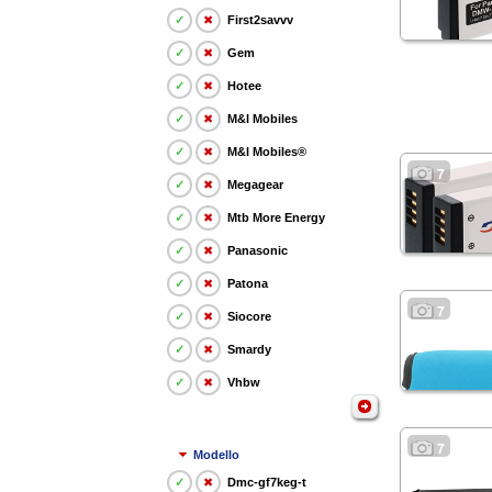
✓
✖
First2savvv
✓
✖
Gem
✓
✖
Hotee
✓
✖
M&l Mobiles
✓
✖
M&l Mobiles®
7
✓
✖
Megagear
✓
✖
Mtb More Energy
✓
✖
Panasonic
✓
✖
Patona
7
✓
✖
Siocore
✓
✖
Smardy
✓
✖
Vhbw
7
Modello
✓
✖
Dmc-gf7keg-t