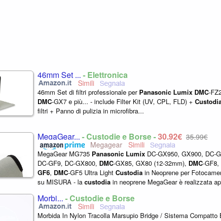
46mm Set ...
- Elettronica
46mm Set di filtri professionale per
Panasonic
Lumix
DMC
-FZ
DMC
-GX7 e più... - include Filter Kit (UV, CPL, FLD) +
Custodi
filtri + Panno di pulizia in microfibra...
MegaGear...
- Custodie e Borse -
30,92€
35,99€
Megagear
MegaGear MG735
Panasonic
Lumix
DC-GX950, GX900, DC-G
DC-GF9, DC-GX800,
DMC
-GX85, GX80 (12-32mm),
DMC
-GF8,
GF6
,
DMC
-GF5 Ultra Light
Custodia
in Neoprene per Fotocam
su MISURA - la
custodia
in neoprene MegaGear è realizzata ap
fotocamere
Panasonic
Lumix
DC-GX950, GX900...
Morbi...
- Custodie e Borse
Morbida In Nylon Tracolla Marsupio Bridge / Sistema Compatto 