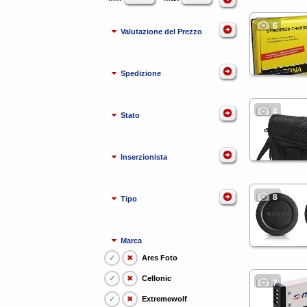
6
Valutazione del Prezzo
Spedizione
4
Stato
Inserzionista
8
Tipo
Marca
✓
✖
Ares Foto
✓
✖
Cellonic
7
✓
✖
Extremewolf