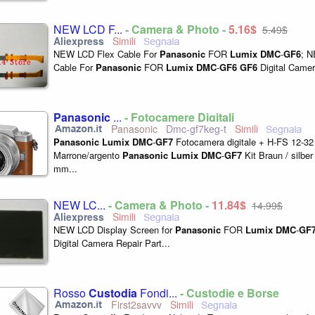
NEW LCD F...
- Camera & Photo -
5,16$
5,49$
NEW LCD Flex Cable For
Panasonic
FOR
Lumix
DMC
-
GF6
; 
Cable For
Panasonic
FOR
Lumix
DMC
-
GF6
GF6
Digital Camer
Panasonic
...
- Fotocamere Digitali
Panasonic
Dmc-gf7keg-t
Panasonic
Lumix
DMC
-
GF7
Fotocamera digitale + H-FS 12-3
Marrone/argento
Panasonic
Lumix
DMC
-
GF7
Kit Braun / silbe
mm...
NEW LC...
- Camera & Photo -
11,84$
14,99$
NEW LCD Display Screen for
Panasonic
FOR
Lumix
DMC
-
GF
Digital Camera Repair Part...
Rosso
Custodia
Fondi...
- Custodie e Borse
First2savvv