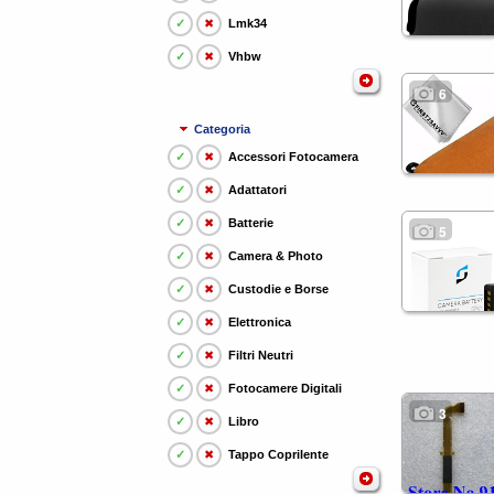
✓
✖
Lmk34
✓
✖
Vhbw
6
Categoria
✓
✖
Accessori Fotocamera
✓
✖
Adattatori
✓
✖
Batterie
5
✓
✖
Camera & Photo
✓
✖
Custodie e Borse
✓
✖
Elettronica
✓
✖
Filtri Neutri
✓
✖
Fotocamere Digitali
3
✓
✖
Libro
✓
✖
Tappo Coprilente