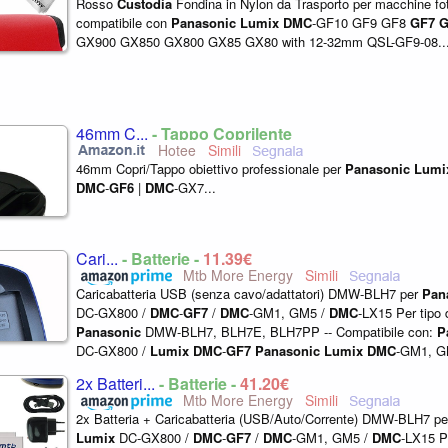
Rosso
Custodia
Fondina in Nylon da Trasporto per macchine fot
compatibile con
Panasonic
Lumix
DMC
-GF10 GF9 GF8
GF7
G
GX900 GX850 GX800 GX85 GX80 with 12-32mm QSL-GF9-08..
46mm C...
- Tappo Coprilente
Hotee
46mm Copri/Tappo obiettivo professionale per
Panasonic
Lumi
DMC
-
GF6
|
DMC
-GX7...
Cari...
- Batterie -
11,39€
Mtb More Energy
Caricabatteria USB (senza cavo/adattatori) DMW-BLH7 per
Pan
DC-GX800 /
DMC
-
GF7
/
DMC
-GM1, GM5 /
DMC
-LX15 Per tipo d
Panasonic
DMW-BLH7, BLH7E, BLH7PP -- Compatibile con:
P
DC-GX800 /
Lumix
DMC
-
GF7
Panasonic
Lumix
DMC
-GM1, 
Lumix
DMC
-LX15...
2x Batteri...
- Batterie -
41,20€
Mtb More Energy
2x Batteria + Caricabatteria (USB/Auto/Corrente) DMW-BLH7 p
Lumix
DC-GX800 /
DMC
-
GF7
/
DMC
-GM1, GM5 /
DMC
-LX15 Pe