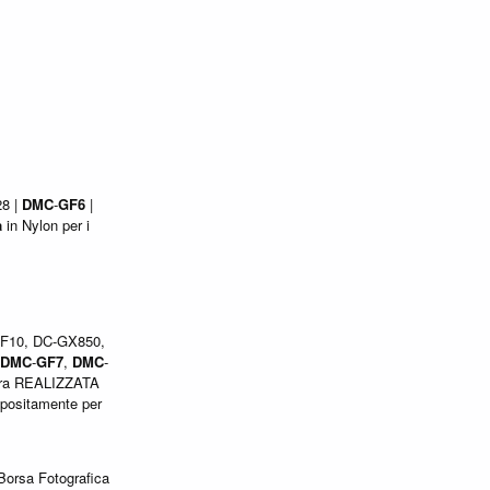
28 |
DMC
-
GF6
|
a
in Nylon per i
F10, DC-GX850,
DMC
-
GF7
,
DMC
-
era REALIZZATA
positamente per
Borsa Fotografica