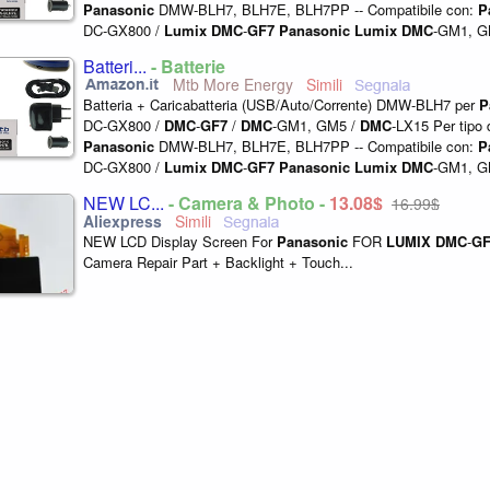
Panasonic
DMW-BLH7, BLH7E, BLH7PP -- Compatibile con:
P
DC-GX800 /
Lumix
DMC
-
GF7
Panasonic
Lumix
DMC
-GM1, 
Lumix
DMC
-LX15...
Batteri...
- Batterie
Mtb More Energy
Batteria + Caricabatteria (USB/Auto/Corrente) DMW-BLH7 per
P
DC-GX800 /
DMC
-
GF7
/
DMC
-GM1, GM5 /
DMC
-LX15 Per tipo d
Panasonic
DMW-BLH7, BLH7E, BLH7PP -- Compatibile con:
P
DC-GX800 /
Lumix
DMC
-
GF7
Panasonic
Lumix
DMC
-GM1, 
Lumix
DMC
-LX15...
NEW LC...
- Camera & Photo -
13,08$
16,99$
NEW LCD Display Screen For
Panasonic
FOR
LUMIX
DMC
-
GF
Camera Repair Part + Backlight + Touch...