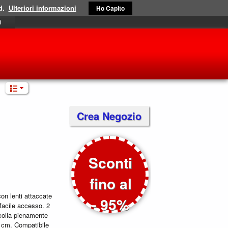
d.
Ulteriori informazioni
Ho Capito
i
Crea Negozio
Sconti
fino al
con lenti attaccate
- 95%
facile accesso. 2
acolla pienamente
0 cm. Compatibile