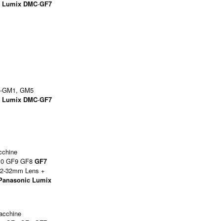
Lumix
DMC
-
GF7
-GM1, GM5
Lumix
DMC
-
GF7
cchine
10 GF9 GF8
GF7
2-32mm Lens +
Panasonic
Lumix
acchine