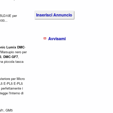
Inserisci Annuncio
-BLG10E per
100...
Avvisami
nic
Lumix
DMC
-
Marsupio nero per
6
,
DMC
-
GF7
,
una piccola tasca
teriore per Micro
L5 E-PL5 E-PL5
 perfettamente i
egge l'interno di
M1, GM5