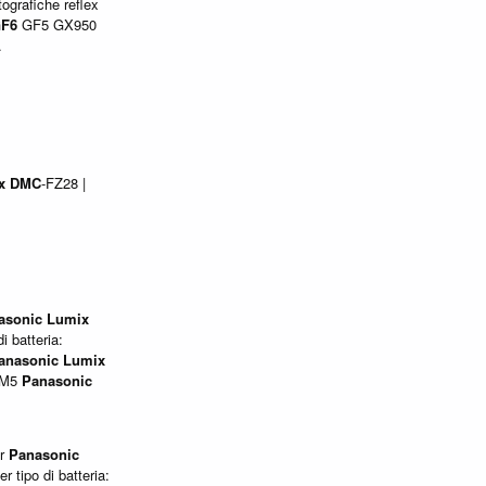
ografiche reflex
F6
GF5 GX950
.
x
DMC
-FZ28 |
asonic
Lumix
i batteria:
anasonic
Lumix
GM5
Panasonic
er
Panasonic
r tipo di batteria: