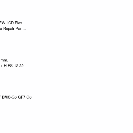
NEW LCD Flex
a Repair Part...
2 mm,
r + H-FS 12-32
7
DMC
-G6
GF7
G6