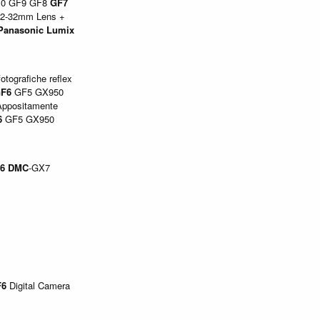
10 GF9 GF8
GF7
2-32mm Lens +
Panasonic
Lumix
otografiche reflex
F6
GF5 GX950
ppositamente
6
GF5 GX950
6
DMC
-GX7
F6
Digital Camera