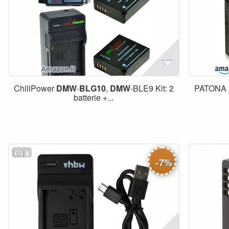
ChiliPower
DMW
-
BLG10
,
DMW
-BLE9 Kit: 2
PATONA 2
batterie +...
9
-
7
%