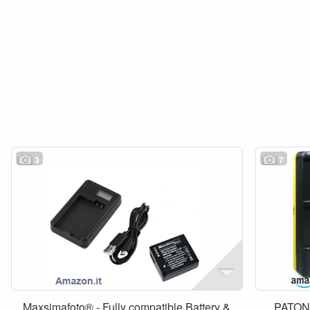
3
7
Maxsimafoto® - Fully compatible Battery &
PATO