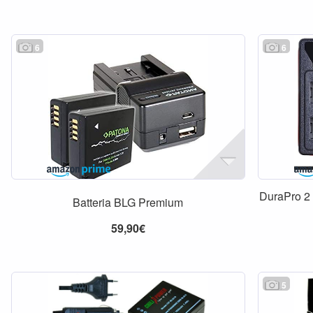
6
6
DuraPro 2 
Batteria BLG Premium
59,90€
5