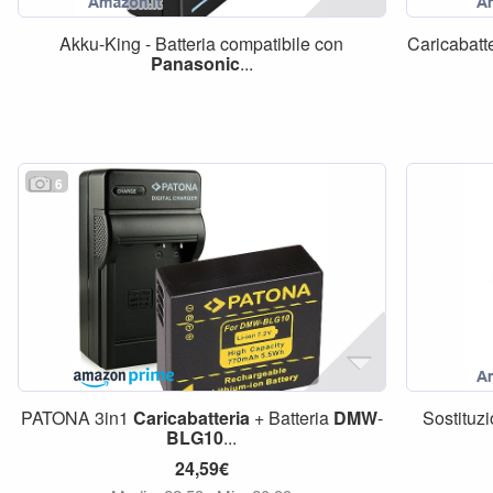
Akku-King - Batteria compatibile con
Caricabatt
Panasonic
...
6
PATONA 3in1
Caricabatteria
+ Batteria
DMW
-
Sostituz
BLG10
...
24,59€