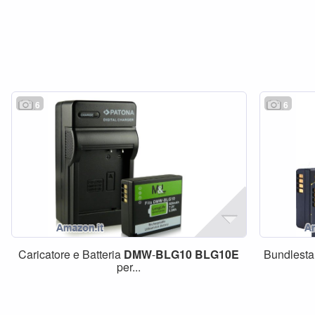
6
6
Caricatore e Batteria
DMW
-
BLG10
BLG10E
Bundlesta
per...