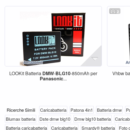
2
LOOKit Batteria
DMW
-
BLG10
-850mAh per
Vhbw bat
Panasonic
...
Ricerche Simili
Caricabatteria
Patona 4in1
Batteria dmw
Po
Blumax batteria
Dste dmw blg10
Dmw blg10 batteria
Caricaba
Batteria caricabatteria
Caricabatteria
Smardy® batteria
Foto 