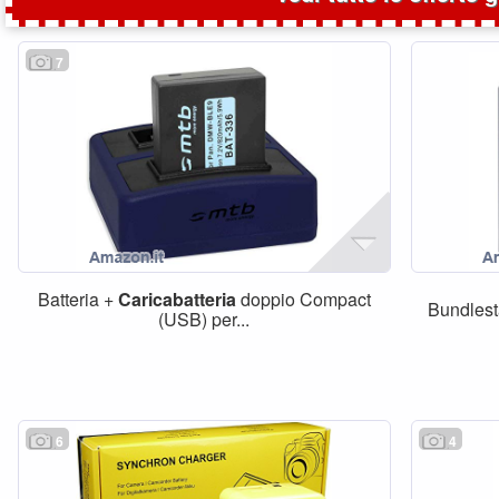
7
Batteria +
Caricabatteria
doppio Compact
Bundlesta
(USB) per...
6
4