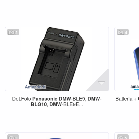
3
4
Dot.Foto
Panasonic
DMW
-BLE9,
DMW
-
Batteria +
BLG10
,
DMW
-BLE9E...
3
5