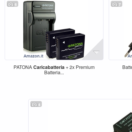
6
7
PATONA
Caricabatteria
+ 2x Premium
Batt
Batteria...
4