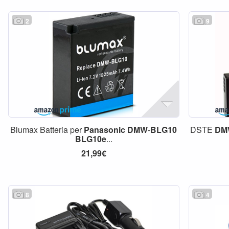
2
9
Blumax Batteria per
Panasonic
DMW
-
BLG10
DSTE
DM
BLG10e
...
21,99€
8
4