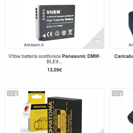
Vhbw batteria sostituisce
Panasonic
DMW
-
Caricaba
BLE9...
13,09€
6
4