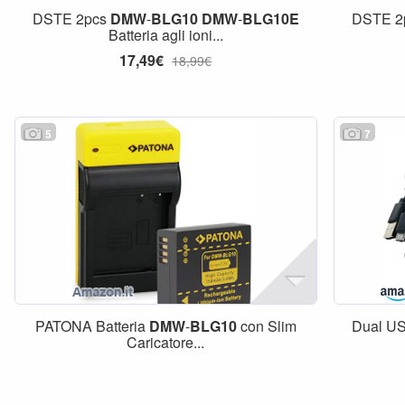
DSTE 2pcs
DMW
-
BLG10
DMW
-
BLG10E
DSTE 2
Batteria agli ioni...
17,49€
18,99€
5
7
PATONA Batteria
DMW
-
BLG10
con Slim
Dual US
Caricatore...