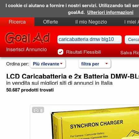
I cookie ci aiutano a fornire i nostri servizi. Utilizzando tali ser
goalAd.
Ulteriori informazioni
Ricerca
Offerte
il mio Negozio
i miei
Ricerche Salvate
Preferiti
Inserisci Annuncio
Risultati Flessibili
Salva Ri
Ordina per:
Più rilevante
filtra per
LCD Caricabatteria e 2x Batteria DMW-
in vendita sui migliori siti di annunci in Italia
50.687 prodotti trovati
5