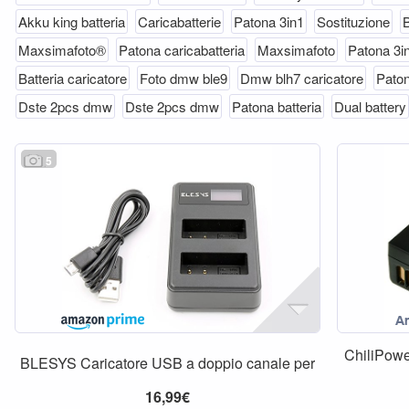
Akku king batteria
Caricabatterie
Patona 3in1
Sostituzione
B
Maxsimafoto®
Patona caricabatteria
Maxsimafoto
Patona 3i
Batteria caricatore
Foto dmw ble9
Dmw blh7 caricatore
Paton
Dste 2pcs dmw
Dste 2pcs dmw
Patona batteria
Dual battery
5
ChiliPow
BLESYS Caricatore USB a doppio canale per
16,99€