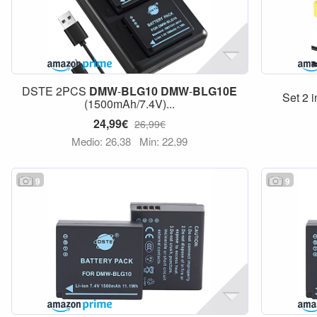
DSTE 2PCS
DMW
-
BLG10
DMW
-
BLG10E
Set 2 i
(1500mAh/7.4V)...
24,99€
26,99€
Medio: 26,38
Min: 22,99
9
9