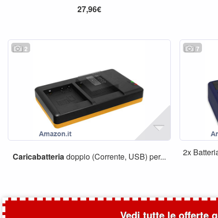
27,96€
2
7
2x Batter
Caricabatteria
doppio (Corrente, USB) per...
Vedi tutte le offerte 