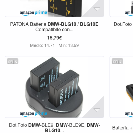
PATONA Batteria
DMW
-
BLG10
/
BLG10E
Dot.Foto
Compatibile con...
15,79€
Medio: 14,71
Min: 13,99
5
7
Dot.Foto
DMW
-BLE9,
DMW
-BLE9E,
DMW
-
Batteria 
BLG10
...