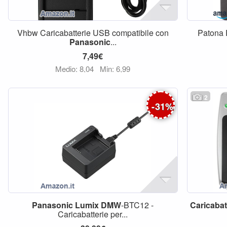
Vhbw Caricabatterie USB compatibile con
Patona 
Panasonic
...
7,49€
Medio: 8,04
Min: 6,99
2
-
31
%
Panasonic
Lumix
DMW
-BTC12 -
Caricabat
Caricabatterie per...