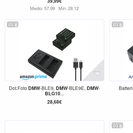
39,99€
Medio: 57,99
Min: 28,12
5
2
Dot.Foto
DMW
-BLE9,
DMW
-BLE9E,
DMW
-
Batter
BLG10
...
28,68€
2