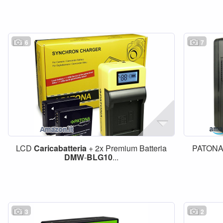
6
7
LCD
Caricabatteria
+ 2x Premium Batteria
PATONA
DMW
-
BLG10
...
3
2