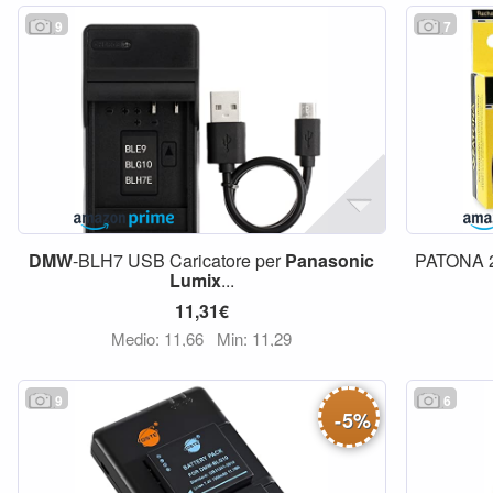
9
7
DMW
-BLH7 USB Caricatore per
Panasonic
PATONA 2
Lumix
...
11,31€
Medio: 11,66
Min: 11,29
9
6
-
5
%