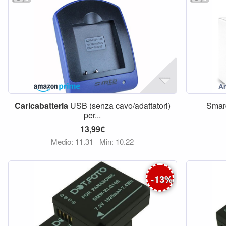
Caricabatteria
USB (senza cavo/adattatori)
Smar
per...
13,99€
Medio: 11,31
Min: 10,22
-
13
%