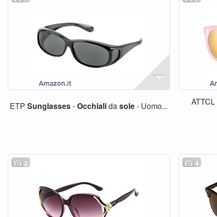
ATTC
ETP
Sunglasses
-
Occhiali
da
sole
- Uomo...
2
4