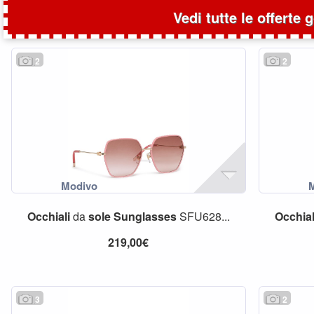
Vedi tutte le offerte 
2
2
Occhiali
da
sole
Sunglasses
SFU628...
Occhial
219,00€
3
2