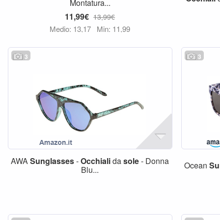
Montatura...
11,99€
13,99€
Medio: 13,17
Min: 11,99
3
3
AWA
Sunglasses
-
Occhiali
da
sole
- Donna
Ocean
Su
Blu...