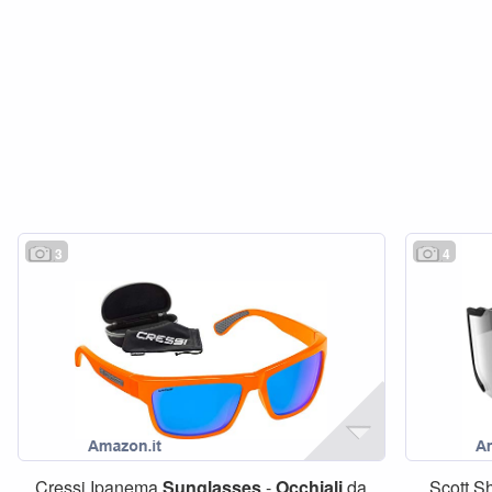
3
4
Cressi Ipanema
Sunglasses
-
Occhiali
da
Scott S