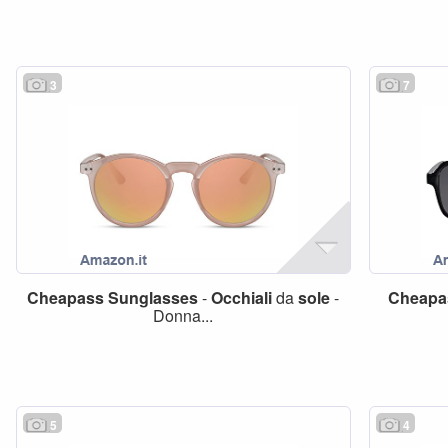
3
7
Cheapass
Sunglasses
-
Occhiali
da
sole
-
Cheapa
Donna...
5
4