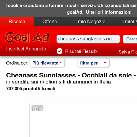
I cookie ci aiutano a fornire i nostri servizi. Utilizzando tali ser
goalAd.
Ulteriori informazioni
Ricerca
Offerte
il mio Negozio
i miei
Ricerche Salvate
Preferiti
Inserisci Annuncio
Risultati Flessibili
Salva Ri
Ordina per:
Più rilevante
filtra per
Cheapass Sunglasses - Occhiali da sole 
in vendita sui migliori siti di annunci in Italia
747.005 prodotti trovati
3