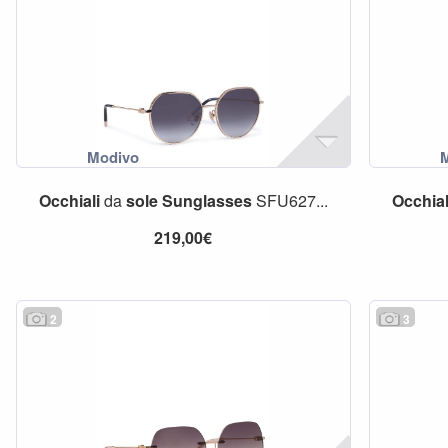
Occhiali
da
sole
Sunglasses
SFU627...
Occhial
219,00€
2
3