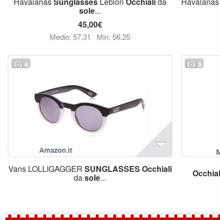
Havaianas
Sunglasses
Leblon
Occhiali
da
Havaiana
sole
...
45,00€
Medio: 57,31
Min: 56,25
4
3
Vans LOLLIGAGGER
SUNGLASSES
Occhiali
Occhial
da
sole
...