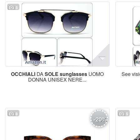
5
OCCHIALI
DA
SOLE
sunglasses
UOMO
See vis
DONNA UNISEX NERE...
8
5
-
20
%