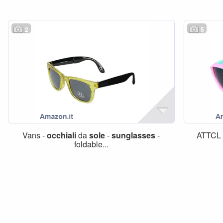
2
5
Vans -
occhiali
da
sole
-
sunglasses
-
ATTC
foldable...