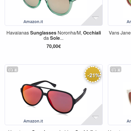
Havaianas
Sunglasses
Noronha/M,
Occhiali
Vans Janel
da
Sole
...
70,00€
4
4
-
21
%