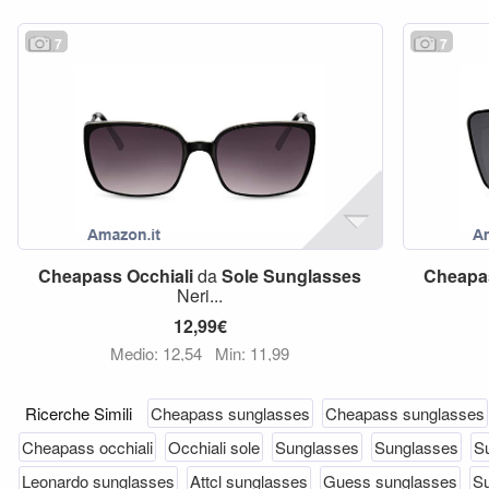
7
7
Cheapass
Occhiali
da
Sole
Sunglasses
Cheapa
Neri...
12,99€
Medio: 12,54
Min: 11,99
Ricerche Simili
Cheapass sunglasses
Cheapass sunglasses
Cheapass occhiali
Occhiali sole
Sunglasses
Sunglasses
S
Leonardo sunglasses
Attcl sunglasses
Guess sunglasses
S