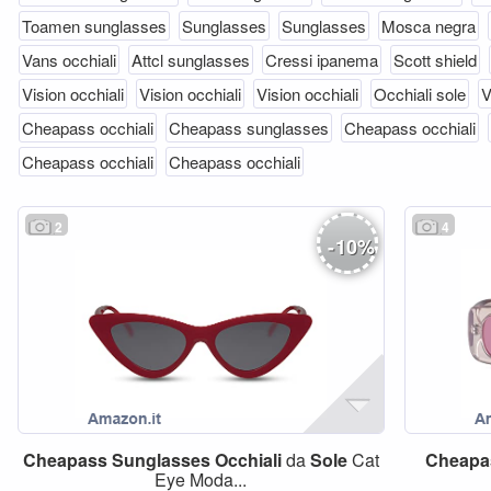
Toamen sunglasses
Sunglasses
Sunglasses
Mosca negra
Vans occhiali
Attcl sunglasses
Cressi ipanema
Scott shield
Vision occhiali
Vision occhiali
Vision occhiali
Occhiali sole
V
Cheapass occhiali
Cheapass sunglasses
Cheapass occhiali
Cheapass occhiali
Cheapass occhiali
2
4
-
10
%
Cheapass
Sunglasses
Occhiali
da
Sole
Cat
Cheapa
Eye Moda...