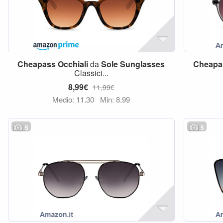
Cheapass
Occhiali
da
Sole
Sunglasses
Cheapa
Classici...
8,99€
11,99€
Medio: 11,30
Min: 8,99
5
5