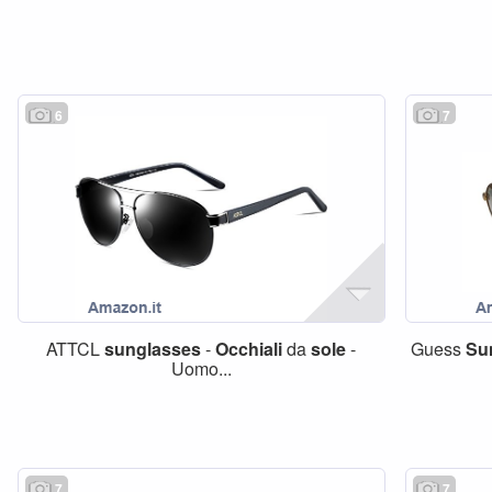
6
7
ATTCL
sunglasses
-
Occhiali
da
sole
-
Guess
Su
Uomo...
7
7