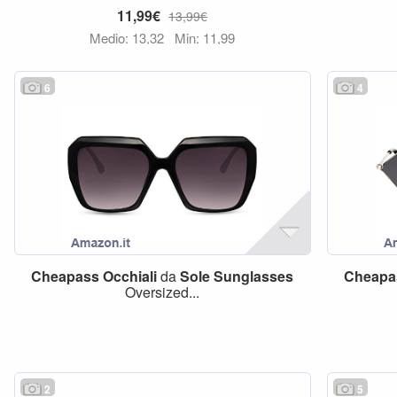
11,99€
13,99€
Medio: 13,32
Min: 11,99
6
4
Cheapass
Occhiali
da
Sole
Sunglasses
Cheapa
Oversized...
2
5