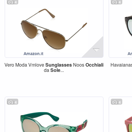
4
4
Vero Moda Vmlove
Sunglasses
Noos
Occhiali
Havaiana
da
Sole
...
4
4