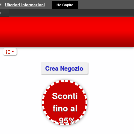
d.
Ulteriori informazioni
Ho Capito
i
Crea Negozio
Sconti
fino al
.
- 95%