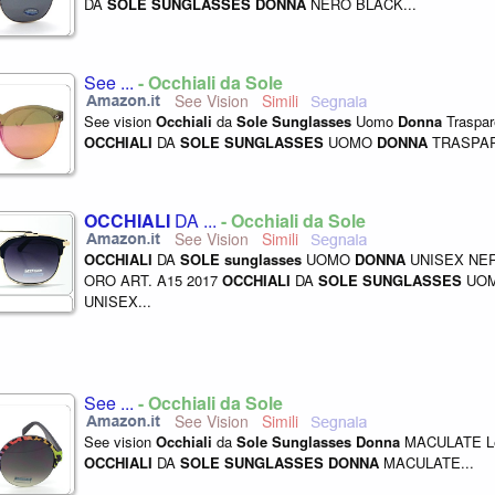
DA
SOLE
SUNGLASSES
DONNA
NERO BLACK...
See ...
- Occhiali da Sole
See Vision
See vision
Occhiali
da
Sole
Sunglasses
Uomo
Donna
Traspar
OCCHIALI
DA
SOLE
SUNGLASSES
UOMO
DONNA
TRASPAR
OCCHIALI
DA ...
- Occhiali da Sole
See Vision
OCCHIALI
DA
SOLE
sunglasses
UOMO
DONNA
UNISEX NER
ORO ART. A15 2017
OCCHIALI
DA
SOLE
SUNGLASSES
UO
UNISEX...
See ...
- Occhiali da Sole
See Vision
See vision
Occhiali
da
Sole
Sunglasses
Donna
MACULATE Leo
OCCHIALI
DA
SOLE
SUNGLASSES
DONNA
MACULATE...