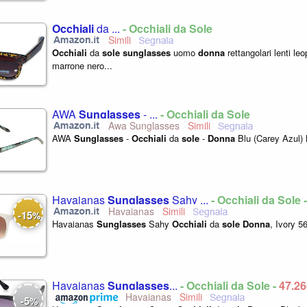
Occhiali
da ...
- Occhiali da Sole
Occhiali
da
sole
sunglasses
uomo
donna
rettangolari lenti leop
marrone nero...
AWA
Sunglasses
- ...
- Occhiali da Sole
Awa Sunglasses
AWA
Sunglasses
-
Occhiali
da
sole
-
Donna
Blu (Carey Azul) 
Havaianas
Sunglasses
Sahy ...
- Occhiali da Sole 
Havaianas
15
-
%
Havaianas
Sunglasses
Sahy
Occhiali
da
sole
Donna
, Ivory 56
Havaianas
Sunglasses
...
- Occhiali da Sole -
47,2
Havaianas
5
-
%