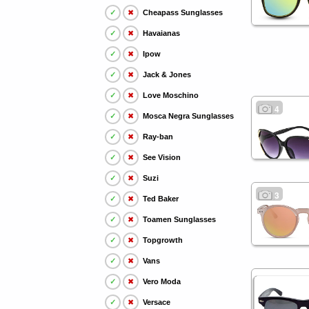
✓
✖
Cheapass Sunglasses
✓
✖
Havaianas
✓
✖
Ipow
✓
✖
Jack & Jones
✓
✖
Love Moschino
4
✓
✖
Mosca Negra Sunglasses
✓
✖
Ray-ban
✓
✖
See Vision
✓
✖
Suzi
3
✓
✖
Ted Baker
✓
✖
Toamen Sunglasses
✓
✖
Topgrowth
✓
✖
Vans
✓
✖
Vero Moda
✓
✖
Versace