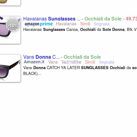
Havaianas
Sunglasses
...
- Occhiali da Sole -
49,7
Havaianas
10
-
%
Havaianas
Sunglasses
Canoa,
Occhiali
da
Sole
Donna
, Blk V
Vans
Donna
C...
- Occhiali da Sole
Vans
Va31tdl3w
Vans
Donna
CATCH YA LATER
SUNGLASSES
Occhiali
da
so
BLACK)...