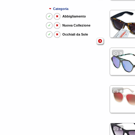
Categoria
✓
✖
Abbigliamento
✓
✖
Nuova Collezione
✓
✖
Occhiali da Sole
3
4
4