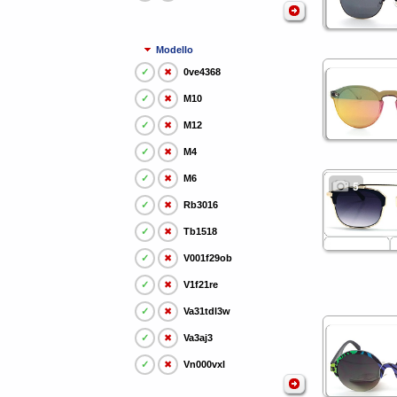
Modello
✓
✖
0ve4368
✓
✖
M10
✓
✖
M12
✓
✖
M4
✓
✖
M6
5
✓
✖
Rb3016
✓
✖
Tb1518
✓
✖
V001f29ob
✓
✖
V1f21re
✓
✖
Va31tdl3w
✓
✖
Va3aj3
✓
✖
Vn000vxl