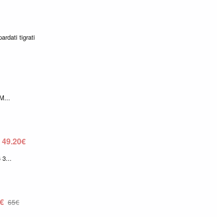
ardati tigrati
M...
-
49,20€
 3...
6€
65€