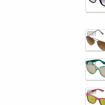
4
4
4