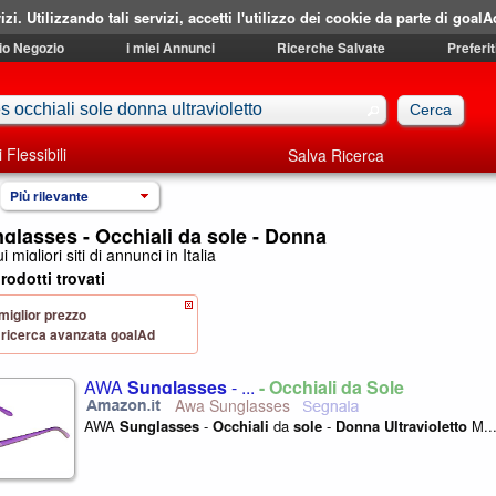
izi. Utilizzando tali servizi, accetti l'utilizzo dei cookie da parte di goalA
mio Negozio
i miei Annunci
Ricerche Salvate
Preferit
i Flessibili
Salva Ricerca
Più rilevante
lasses - Occhiali da sole - Donna
i migliori siti di annunci in Italia
rodotti trovati
 miglior prezzo
 di ricerca avanzata goalAd
AWA
Sunglasses
- ...
- Occhiali da Sole
Awa Sunglasses
AWA
Sunglasses
-
Occhiali
da
sole
-
Donna
Ultravioletto
M..