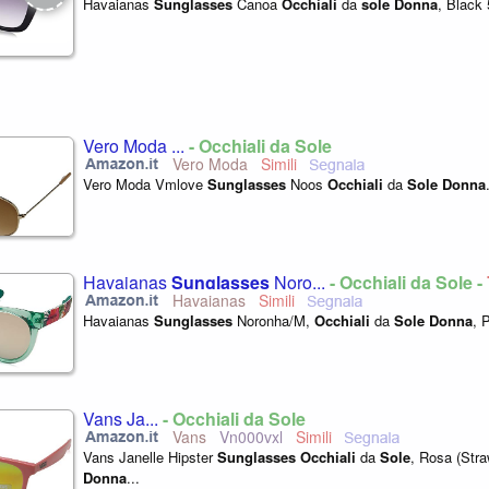
Havaianas
Sunglasses
Canoa
Occhiali
da
sole
Donna
, Black 
Vero Moda ...
- Occhiali da Sole
Vero Moda
Vero Moda Vmlove
Sunglasses
Noos
Occhiali
da
Sole
Donna
Havaianas
Sunglasses
Noro...
- Occhiali da Sole -
Havaianas
Havaianas
Sunglasses
Noronha/M,
Occhiali
da
Sole
Donna
, 
Vans Ja...
- Occhiali da Sole
Vans
Vn000vxl
Vans Janelle Hipster
Sunglasses
Occhiali
da
Sole
, Rosa (Stra
Donna
...