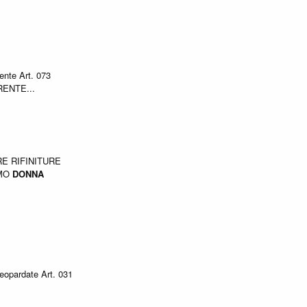
ente Art. 073
ENTE...
E RIFINITURE
MO
DONNA
pardate Art. 031