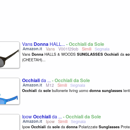
Vans
Donna
HALL...
- Occhiali da Sole
Vans
V001f29ob
Vans
Donna
HALLS & WOODS
SUNGLASSES
Occhiali
da
so
(CHEETAH)...
Occhiali
da ...
- Occhiali da Sole
M12
Occhiali
da
sole
bullonerie living uomo
donna
sunglasses
lent
Ipow
Occhiali
da ...
- Occhiali da Sole
Ipow
Ipow
Occhiali
da
sole
da
donna
Polarizzate
Sunglasses
Prote