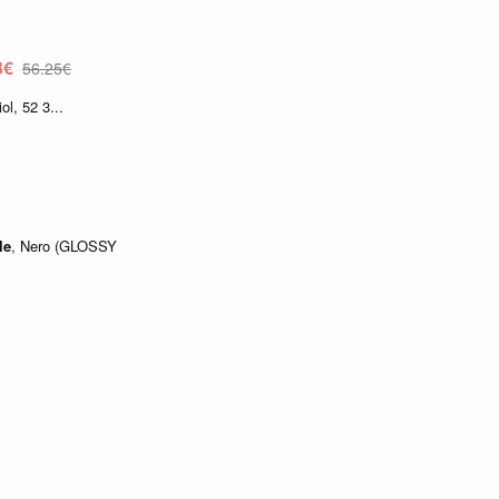
3€
56,25€
iol, 52 3...
le
, Nero (GLOSSY