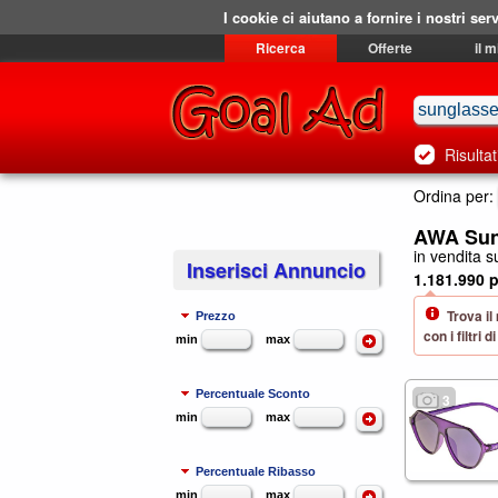
I cookie ci aiutano a fornire i nostri serv
Ricerca
Offerte
il 
Risultat
Ordina per:
AWA Sung
in vendita su
Inserisci Annuncio
1.181.990 p
Trova il
Prezzo
con i filtri
min
max
Percentuale Sconto
3
min
max
Percentuale Ribasso
min
max