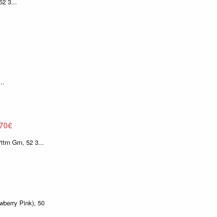
52 3...
...
70€
Pttrn Grn, 52 3...
wberry Pink), 50