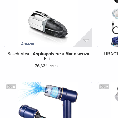
Bosch Move,
Aspirapolvere
a
Mano
senza
URAQ
Fili
...
76,63€
99,90€
8
7