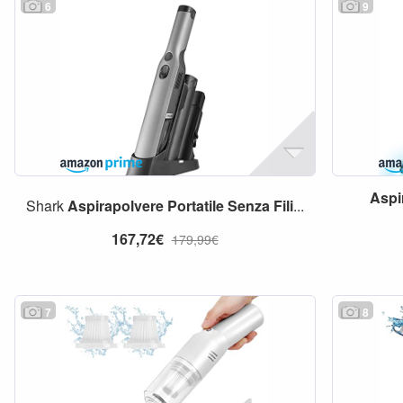
6
9
Aspi
Shark
Aspirapolvere
Portatile
Senza
Fili
...
167,72€
179,99€
7
8