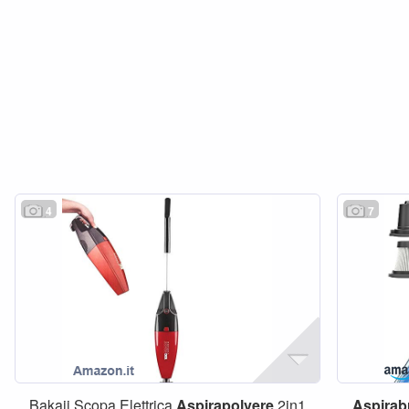
4
7
Bakaji Scopa Elettrica
Aspirapolvere
2in1
Aspirabr