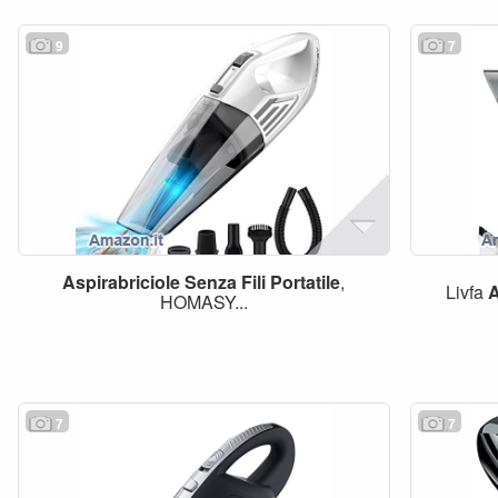
9
7
Aspirabriciole
Senza
Fili
Portatile
,
Livfa
A
HOMASY...
7
7