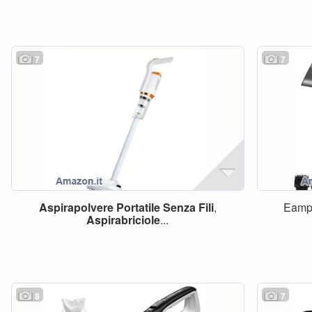
7
7
Aspirapolvere
Portatile
Senza
Fili
,
Eamp
Aspirabriciole
...
8
7