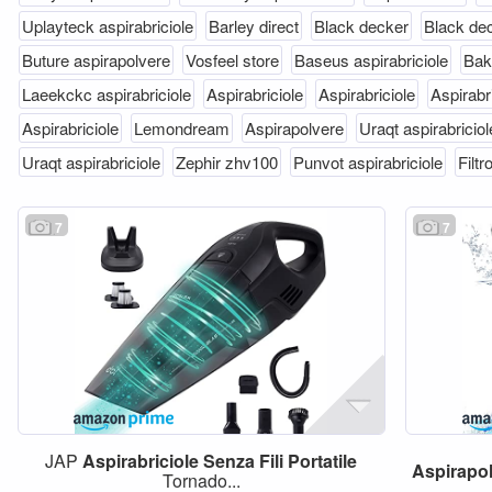
Uplayteck aspirabriciole
Barley direct
Black decker
Black de
Buture aspirapolvere
Vosfeel store
Baseus aspirabriciole
Bak
Laeekckc aspirabriciole
Aspirabriciole
Aspirabriciole
Aspirabr
Aspirabriciole
Lemondream
Aspirapolvere
Uraqt aspirabriciol
Uraqt aspirabriciole
Zephir zhv100
Punvot aspirabriciole
Filtr
7
7
JAP
Aspirabriciole
Senza
Fili
Portatile
Aspirapo
Tornado...