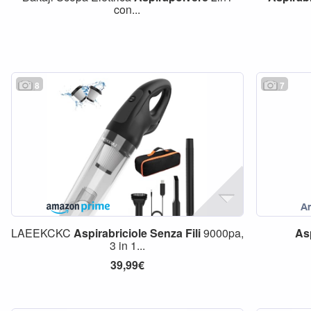
con...
8
7
LAEEKCKC
Aspirabriciole
Senza
Fili
9000pa,
Asp
3 in 1...
39,99€