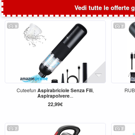
Vedi tutte le offerte 
9
7
Cuteefun
Aspirabriciole
Senza
Fili
,
RU
Aspirapolvere
...
22,99€
7
7