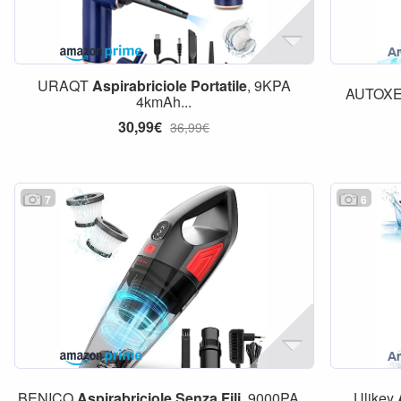
URAQT
Aspirabriciole
Portatile
, 9KPA
AUTOX
4kmAh...
30,99€
36,99€
7
6
BENICO
Aspirabriciole
Senza
Fili
, 9000PA...
Ulikey