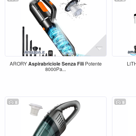
ARORY
Aspirabriciole
Senza
Fili
Potente
LiT
8000Pa...
8
9