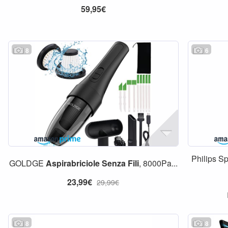
59,95€
8
6
Philips 
GOLDGE
Aspirabriciole
Senza
Fili
, 8000Pa...
23,99€
29,99€
8
8