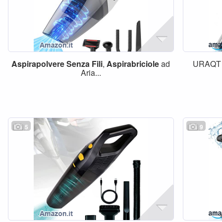
Aspirapolvere
Senza
Fili
,
Aspirabriciole
ad
URAQ
Aria...
5
9