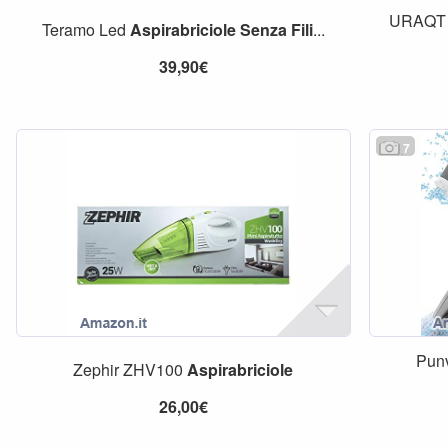
URAQ
Teramo Led
Aspirabriciole
Senza
Fili
...
39,90€
7
Pun
Zephir ZHV100
Aspirabriciole
26,00€