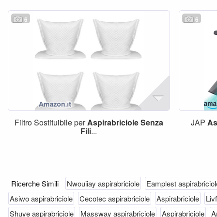
6
6
Filtro Sostituibile per
Aspirabriciole
Senza
JAP
As
Fili
...
Ricerche Simili
Nwouiiay aspirabriciole
Eamplest aspirabriciol
Asiwo aspirabriciole
Cecotec aspirabriciole
Aspirabriciole
Liv
Shuye aspirabriciole
Massway aspirabriciole
Aspirabriciole
A