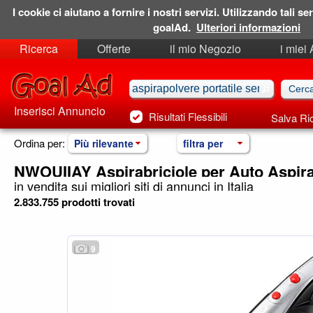
I cookie ci aiutano a fornire i nostri servizi. Utilizzando tali ser
goalAd.
Ulteriori informazioni
Ricerca
Offerte
il mio Negozio
i miei
Ricerche Salvate
Preferiti
Inserisci Annuncio
Risultati Flessibili
Salva Ri
Ordina per:
Più rilevante
filtra per
NWOUIIAY Aspirabriciole per Auto Aspir
in vendita sui migliori siti di annunci in Italia
2.833.755 prodotti trovati
9