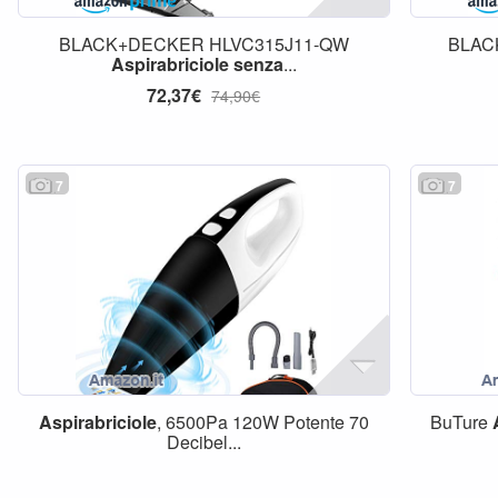
BLACK+DECKER HLVC315J11-QW
BLAC
Aspirabriciole
senza
...
72,37€
74,90€
7
7
Aspirabriciole
, 6500Pa 120W Potente 70
BuTure
Decibel...