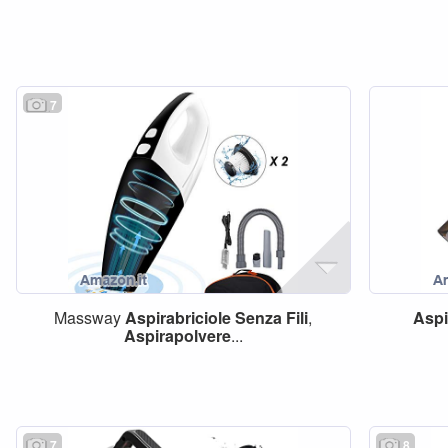
7
Massway
Aspirabriciole
Senza
Fili
,
Aspi
Aspirapolvere
...
7
8