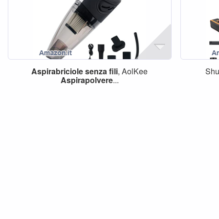
Aspirabriciole
senza
fili
, AolKee
Sh
Aspirapolvere
...