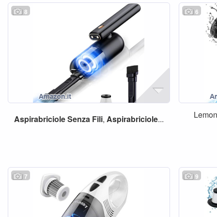
8
6
Lemo
Aspirabriciole
Senza
Fili
,
Aspirabriciole
...
7
9