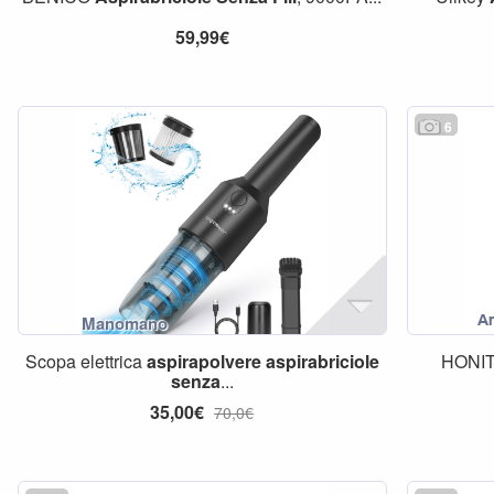
59,99€
6
Scopa elettrica
aspirapolvere
aspirabriciole
HONI
senza
...
35,00€
70,0€