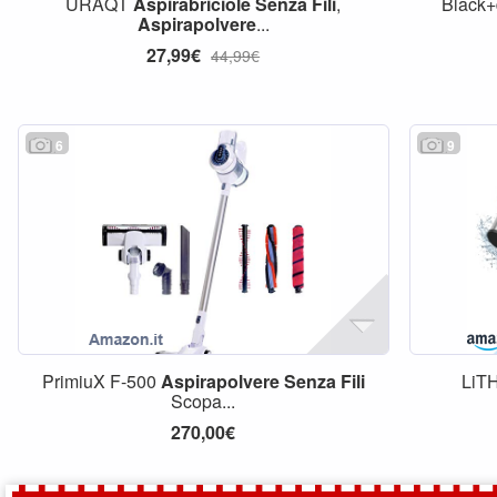
URAQT
Aspirabriciole
Senza
Fili
,
Black+
Aspirapolvere
...
27,99€
44,99€
6
9
PrimiuX F-500
Aspirapolvere
Senza
Fili
LiT
Scopa...
270,00€