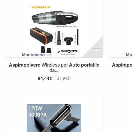
Aspirapolvere
Wireless per
Auto
portatile
Aspirapo
da...
94,44€
141,66€