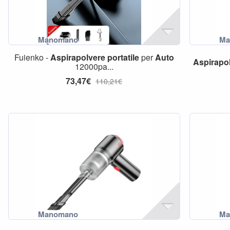
Fuienko -
Aspirapolvere
portatile
per
Auto
Aspirapo
12000pa...
73,47€
110,21€