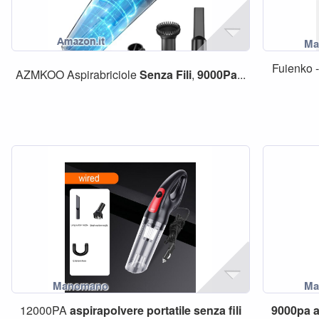
Fuienko 
AZMKOO Aspirabriciole
Senza
Fili
,
9000Pa
...
12000PA
aspirapolvere
portatile
senza
fili
9000pa
a