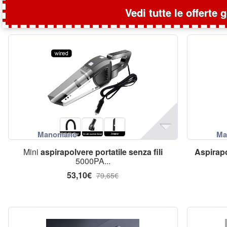
Vedi tutte le offerte 
Mini
aspirapolvere
portatile
senza
fili
Aspirap
5000PA...
53,10€
79,65€