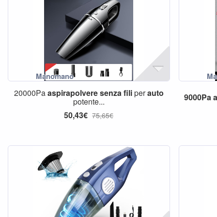
20000Pa
aspirapolvere
senza
fili
per
auto
9000Pa
potente...
50,43€
75,65€