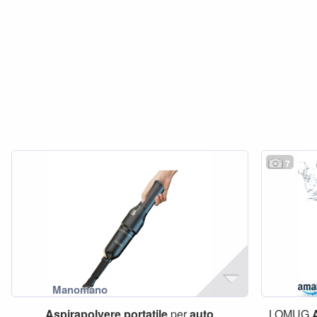
7
Aspirapolvere
portatile
per
auto
LOMUG