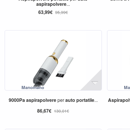
aspirapolvere
...
63,99€
95,99€
9000Pa
aspirapolvere
per
auto
portatile
...
Aspirapol
86,67€
130,01€