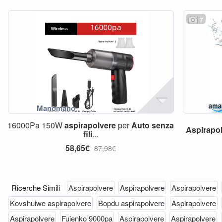
7
16000Pa 150W
aspirapolvere
per
Auto
senza
Aspirapo
fili
...
58,65€
87,98€
Ricerche Simili
Aspirapolvere
Aspirapolvere
Aspirapolvere
Kovshuiwe aspirapolvere
Bopdu aspirapolvere
Aspirapolvere
Aspirapolvere
Fuienko 9000pa
Aspirapolvere
Aspirapolvere