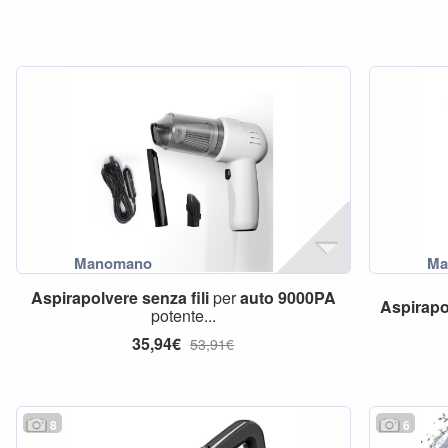
Aspirapolvere
senza
fili
per
auto
9000PA
Aspirapo
potente...
35,94€
53,91€
8
6