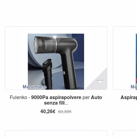
Fuienko -
9000Pa
aspirapolvere
per
Auto
Aspira
senza
fili
...
40,26€
60,39€