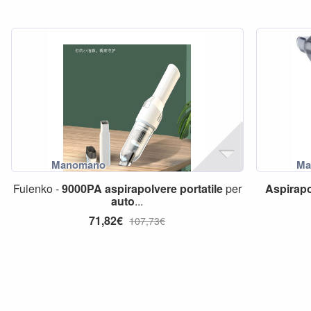
Fuienko -
9000PA
aspirapolvere
portatile
per
Aspirapo
auto
...
71,82€
107,73€