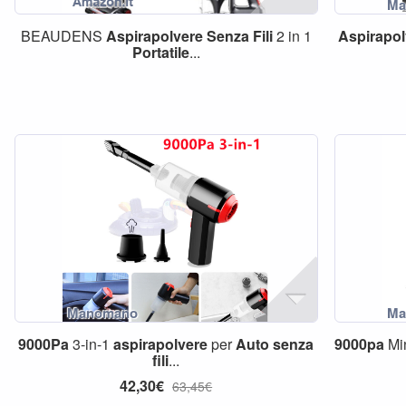
BEAUDENS
Aspirapolvere
Senza
Fili
2 in 1
Aspirapol
Portatile
...
9000Pa
3-in-1
aspirapolvere
per
Auto
senza
9000pa
Mi
fili
...
42,30€
63,45€