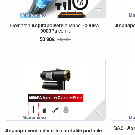
Freihafen
Aspirapolvere
a Mano 7000Pa-
Aspirapo
9000Pa
con...
58,98€
96,98€
QAZ -
Asp
Aspirapolvere
automatico
portatile
portatile
...