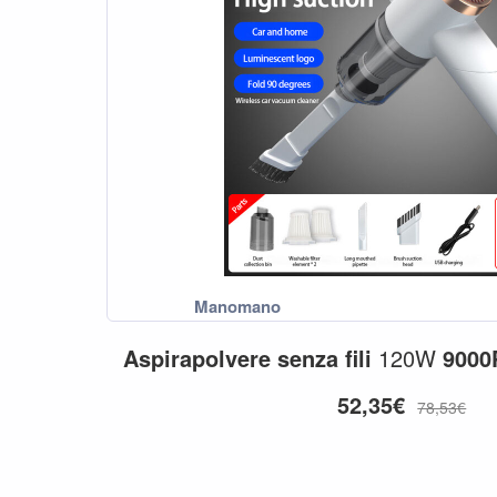
Aspirapolvere
senza
fili
120W
9000
52,35€
78,53€