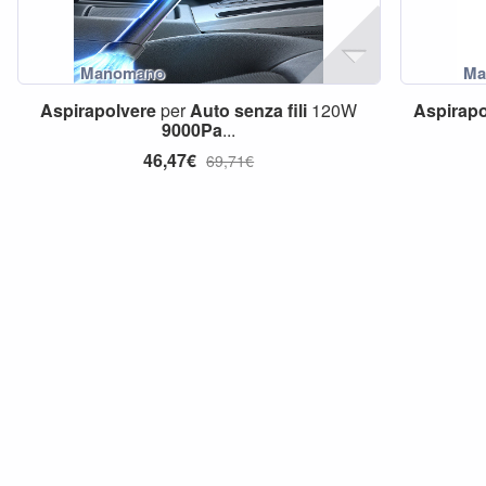
Aspirapolvere
per
Auto
senza
fili
120W
Aspirapo
9000Pa
...
46,47€
69,71€