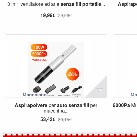
3 in 1 ventilatore ad aria
senza
fili
portatile
...
Aspirap
19,99€
29,99€
Aspirapolvere
per
auto
senza
fili
per
9000Pa
Mi
macchina...
53,43€
80,15€