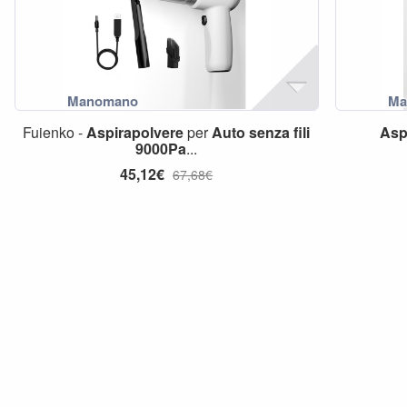
Fuienko -
Aspirapolvere
per
Auto
senza
fili
Asp
9000Pa
...
45,12€
67,68€