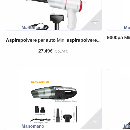
9000pa
Mi
Aspirapolvere
per
auto
Mini
aspirapolvere
...
27,49€
35,74€