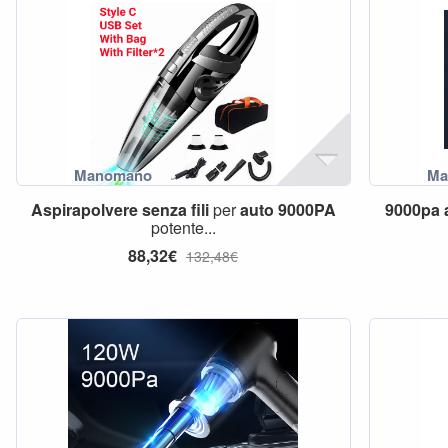
Aspirapolvere
senza
fili
per
auto
9000PA
9000pa
potente...
88,32€
132,48€