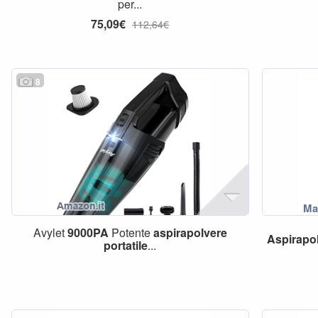
per...
75,09€
112,64€
8
Avylet
9000PA
Potente
aspirapolvere
Aspirapo
portatile
...