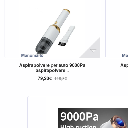
Aspirapolvere
per
auto
9000Pa
Asp
aspirapolvere
...
79,20€
118,8€