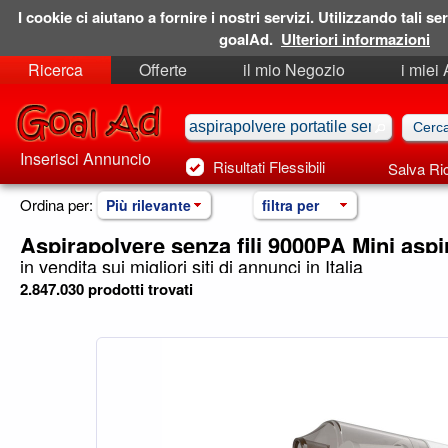
I cookie ci aiutano a fornire i nostri servizi. Utilizzando tali ser
goalAd.
Ulteriori informazioni
Ricerca
Offerte
il mio Negozio
i miei
Ricerche Salvate
Preferiti
Inserisci Annuncio
Risultati Flessibili
Salva Ri
Ordina per:
Più rilevante
filtra per
Aspirapolvere senza fili 9000PA Mini asp
in vendita sui migliori siti di annunci in Italia
2.847.030 prodotti trovati