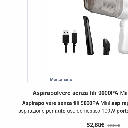
Aspirapolvere
senza
fili
9000PA
Mi
Mini
Aspirapolvere
senza
fili
9000PA
aspira
aspirazione per
uso domestico 100W
auto
porta
52,68€
79,02€