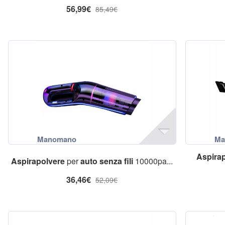
56,99€
85,49€
Aspira
Aspirapolvere
per
auto
senza
fili
10000pa...
36,46€
52,09€