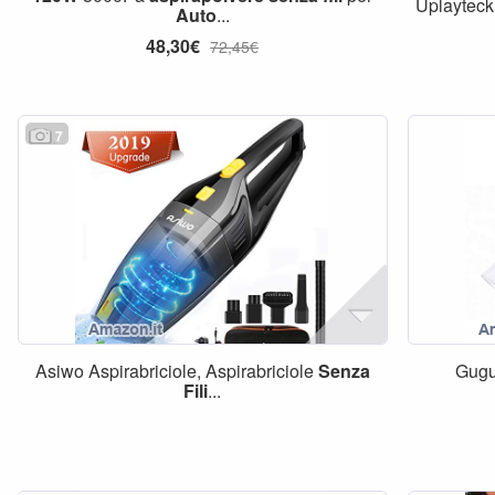
Uplayteck
Auto
...
48,30€
72,45€
7
Asiwo Aspirabriciole, Aspirabriciole
Senza
Gug
Fili
...