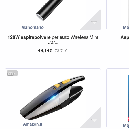
120W
aspirapolvere
per
auto
Wireless Mini
Asp
Car...
49,14€
73,71€
9