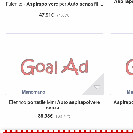
Aspirap
Fuienko -
Aspirapolvere
per
Auto
senza
fili
...
47,91€
71,87€
Elettrico
portatile
Mini
Auto
aspirapolvere
Aspirapo
senza
...
88,98€
133,47€