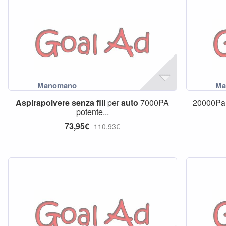
Aspirapolvere
senza
fili
per
auto
7000PA
20000P
potente...
73,95€
110,93€