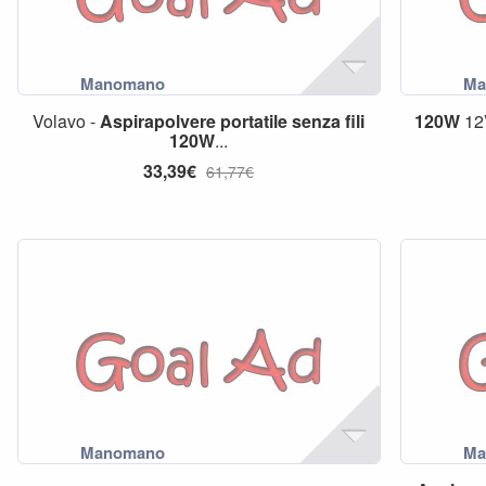
Volavo -
Aspirapolvere
portatile
senza
fili
120W
12
120W
...
33,39€
61,77€