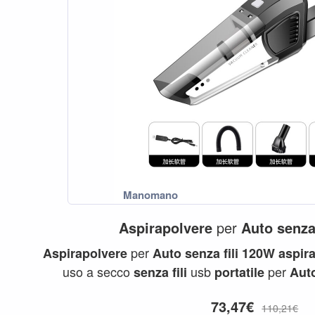
Aspirapolvere
per
Auto
senz
per
Aspirapolvere
Auto
senza
fili
120W
aspir
uso a secco
usb
per
senza
fili
portatile
Aut
73,47€
110,21€