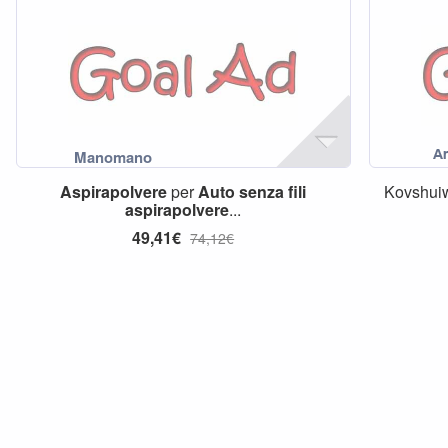
Aspirapolvere
per
Auto
senza
fili
Kovshu
aspirapolvere
...
49,41€
74,12€
7