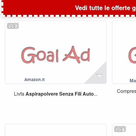
Vedi tutte le offerte 
7
Compress
Livfa
Aspirapolvere
Senza
Fili
Auto
...
6