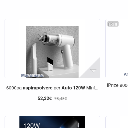
8
IPrize 90
6000pa
aspirapolvere
per
Auto
120W
Mini...
52,32€
78,48€