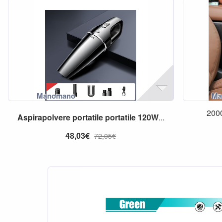
200
Aspirapolvere
portatile
portatile
120W
...
48,03€
72,05€