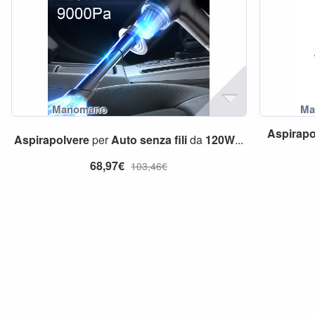
Aspirapo
Aspirapolvere
per
Auto
senza
fili
da
120W
...
68,97€
103,46€