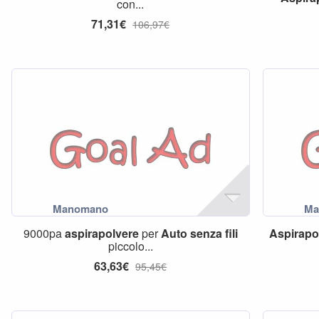
con...
71,31€
106,97€
9000pa
aspirapolvere
per
Auto
senza
fili
Aspirapo
piccolo...
63,63€
95,45€