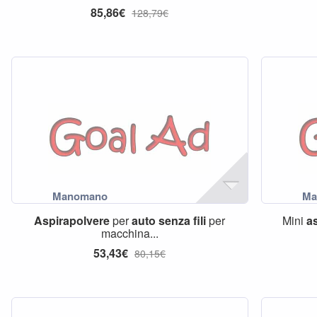
85,86€
128,79€
Aspirapolvere
per
auto
senza
fili
per
Mini
a
macchina...
53,43€
80,15€