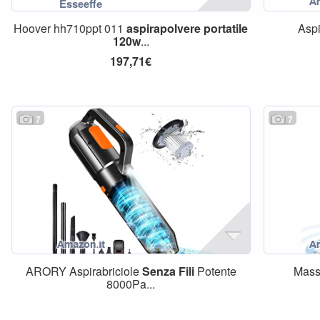
Hoover hh710ppt 011
aspirapolvere
portatile
Aspi
120w
...
197,71€
7
7
ARORY Aspirabriciole
Senza
Fili
Potente
Mass
8000Pa...