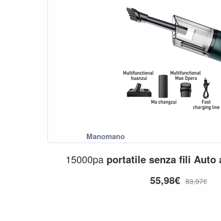
15000pa
portatile
senza
fili
Auto
55,98€
83,97€