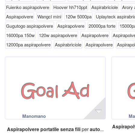
Fuienko aspirapolvere
Hoover hh710ppt
Aspirabriciole
Arory 
Aspirapolvere
Wangcl mini
120w 5000pa
Uplayteck aspirabric
Gugutogo aspirapolvere
Aspirapolvere
20000pa forte
15000pa
16000pa 150w
120w aspirapolvere
Aspirapolvere
Aspirapolv
12000pa aspirapolvere
Aspirabriciole
Aspirapolvere
Aspirapo
Aspirapol
Aspirapolvere
portatile
senza
fili
per
auto
...