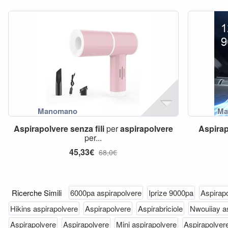
Aspirapolvere
senza
fili
per
aspirapolvere
Aspira
per...
45,33€
68,0€
Ricerche Simili
6000pa aspirapolvere
Iprize 9000pa
Aspirap
Hikins aspirapolvere
Aspirapolvere
Aspirabriciole
Nwouiiay as
Aspirapolvere
Aspirapolvere
Mini aspirapolvere
Aspirapolver