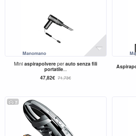
Mini
aspirapolvere
per
auto
senza
fili
Aspirap
portatile
...
47,82€
71,73€
7