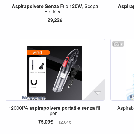
Aspirapolvere
Senza
Filo
120W
, Scopa
Aspira
Elettrica...
29,22€
7
12000PA
aspirapolvere
portatile
senza
fili
Aspirab
per...
75,09€
112,64€