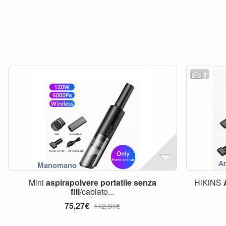
7
Mini
aspirapolvere
portatile
senza
HiKiNS
fili
/cablato...
75,27€
112,91€