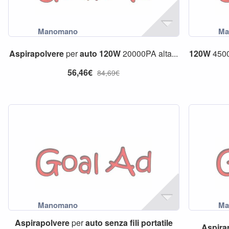
Aspirapolvere
per
auto
120W
20000PA alta...
120W
450
56,46€
84,69€
Aspirapolvere
per
auto
senza
fili
portatile
Aspira