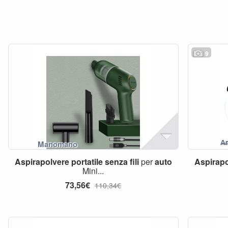
9
Aspirapolvere
portatile
senza
fili
per
auto
Aspirap
Mini...
73,56€
110,34€