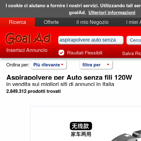
I cookie ci aiutano a fornire i nostri servizi. Utilizzando tali ser
goalAd.
Ulteriori informazioni
Ricerca
Offerte
il mio Negozio
i miei
Ricerche Salvate
Preferiti
Inserisci Annuncio
Risultati Flessibili
Salva Ri
Ordina per:
Più rilevante
filtra per
Aspirapolvere per Auto senza fili 120W
in vendita sui migliori siti di annunci in Italia
2.849.312 prodotti trovati