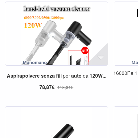
16000Pa 
Aspirapolvere
senza
fili
per
auto
da
120W
...
78,87€
118,31€