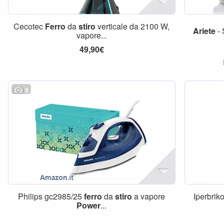
Cecotec
Ferro
da
stiro
verticale da 2100 W,
Ariete
- 
vapore...
49,90€
5
Philips gc2985/25
ferro
da
stiro
a vapore
Iperbrik
Power
...