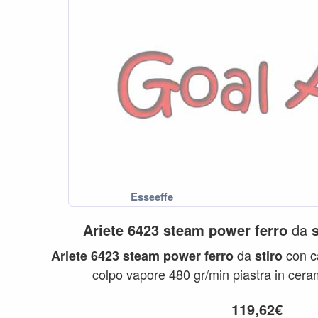
Ariete
6423
steam
power
ferro
da
da
con ca
Ariete
6423
steam
power
ferro
stiro
colpo vapore 480 gr/min piastra in ceram
119,62€