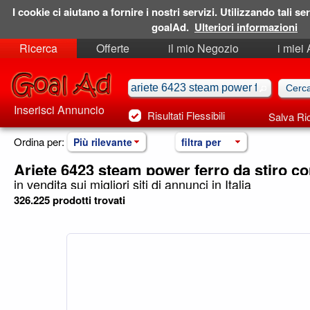
I cookie ci aiutano a fornire i nostri servizi. Utilizzando tali ser
goalAd.
Ulteriori informazioni
Ricerca
Offerte
il mio Negozio
i miei
Ricerche Salvate
Preferiti
Inserisci Annuncio
Risultati Flessibili
Salva Ri
Ordina per:
Più rilevante
filtra per
Ariete 6423 steam power ferro da stiro co
in vendita sui migliori siti di annunci in Italia
326.225 prodotti trovati