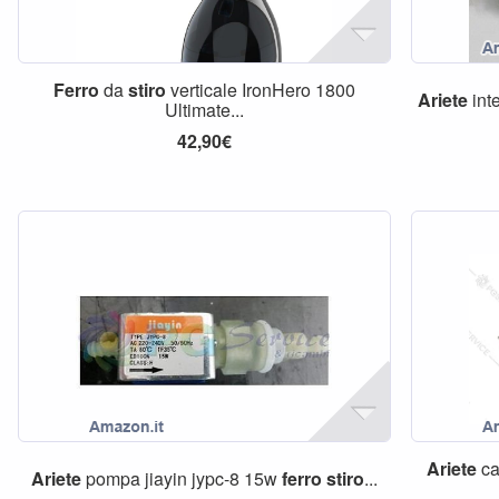
Ferro
da
stiro
verticale IronHero 1800
Ariete
int
Ultimate...
42,90€
Ariete
ca
Ariete
pompa jiayin jypc-8 15w
ferro
stiro
...