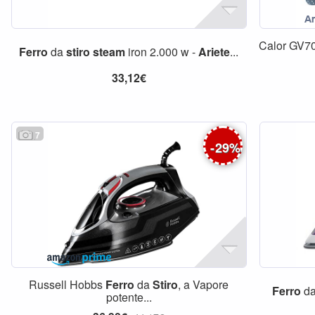
Calor GV7
Ferro
da
stiro
steam
iron 2.000 w -
Ariete
...
33,12€
7
-
29
%
Russell Hobbs
Ferro
da
Stiro
, a Vapore
Ferro
d
potente...