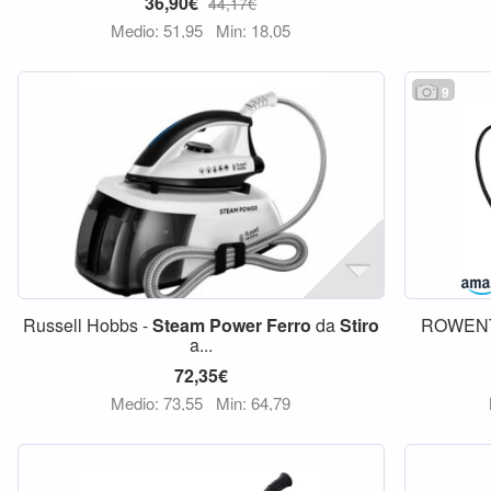
36,90€
44,17€
Medio: 51,95
Min: 18,05
9
Russell Hobbs -
Steam
Power
Ferro
da
Stiro
ROWENT
a...
72,35€
Medio: 73,55
Min: 64,79