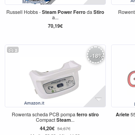
Russell Hobbs -
Steam
Power
Ferro
da
Stiro
Rowent
a...
70,19€
2
-
18
%
Rowenta scheda PCB pompa
ferro
stiro
Ariete
5
Compact
Steam
...
44,20€
54,67€