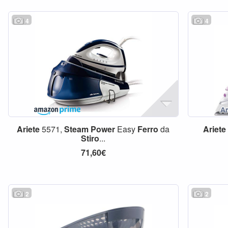
4
4
Ariete
5571,
Steam
Power
Easy
Ferro
da
Ariete
Stiro
...
71,60€
2
2