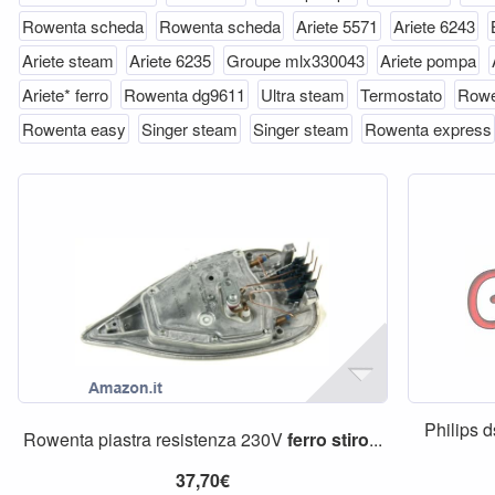
Rowenta scheda
Rowenta scheda
Ariete 5571
Ariete 6243
Ariete steam
Ariete 6235
Groupe mlx330043
Ariete pompa
Ariete* ferro
Rowenta dg9611
Ultra steam
Termostato
Rowe
Rowenta easy
Singer steam
Singer steam
Rowenta express
Philips 
Rowenta piastra resistenza 230V
ferro
stiro
...
37,70€