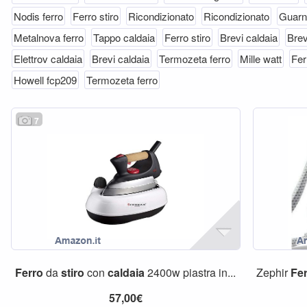
Nodis ferro
Ferro stiro
Ricondizionato
Ricondizionato
Guarn
Metalnova ferro
Tappo caldaia
Ferro stiro
Brevi caldaia
Brev
Elettrov caldaia
Brevi caldaia
Termozeta ferro
Mille watt
Fer
Howell fcp209
Termozeta ferro
7
Ferro
da
stiro
con
caldaia
2400w piastra in...
Zephir
Fe
57,00€