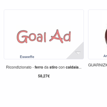
GUARNIZ
Ricondizionato -
ferro
da
stiro
con
caldaia
...
58,27€