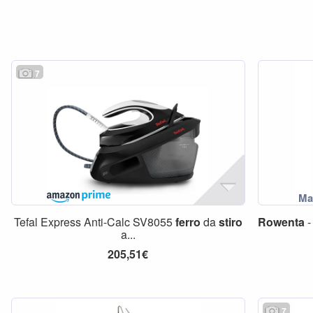
7
Tefal Express Anti-Calc SV8055
ferro
da
stiro
Rowenta
a...
205,51€
7