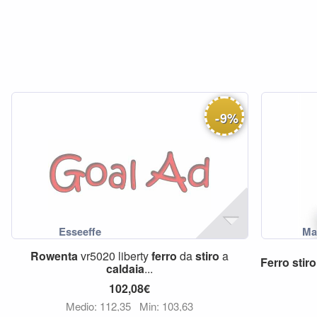
-
9
%
Rowenta
vr5020 liberty
ferro
da
stiro
a
Ferro
stiro
caldaia
...
102,08€
Medio: 112,35
Min: 103,63