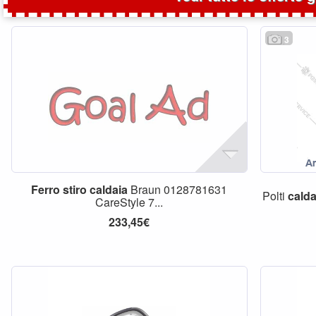
3
Ferro
stiro
caldaia
Braun 0128781631
Polti
calda
CareStyle 7...
233,45€