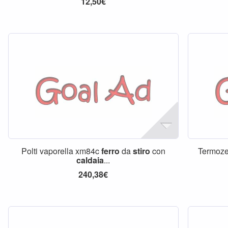
12,50€
Polti vaporella xm84c
ferro
da
stiro
con
Termoze
caldaia
...
240,38€