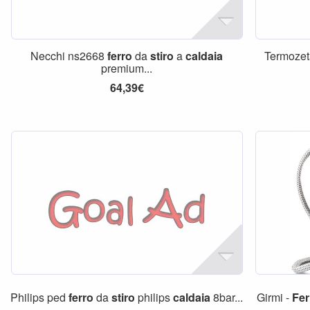
Necchi ns2668
ferro
da
stiro
a
caldaia
Termoze
premium...
64,39€
Philips ped
ferro
da
stiro
philips
caldaia
8bar...
Girmi -
Fer