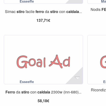
Nodis
F
Simac
stiro
facile
ferro
da
stiro
con
caldaia
...
137,71€
Ricondiz
Ferro
da
stiro
con
caldaia
2300w (inn-680)...
58,18€