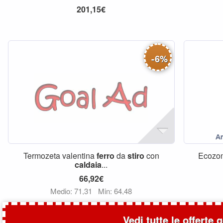
201,15€
-
6
%
Termozeta valentina
ferro
da
stiro
con
Ecozo
caldaia
...
66,92€
Medio: 71,31
Min: 64,48
Vedi tutte le offerte 