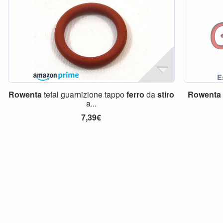
Rowenta
tefal guarnizione tappo
ferro
da
stiro
Rowenta
a...
7,39€