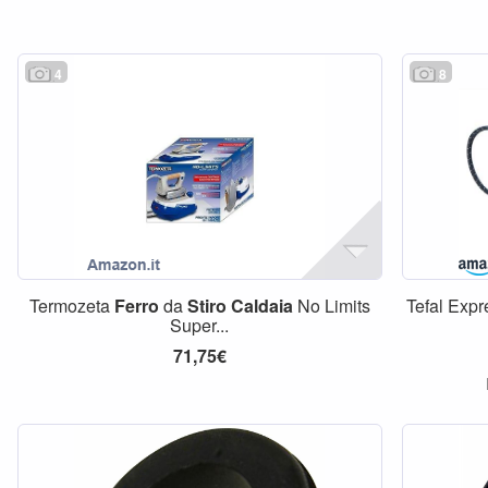
4
8
Termozeta
Ferro
da
Stiro
Caldaia
No Limits
Tefal Exp
Super...
71,75€