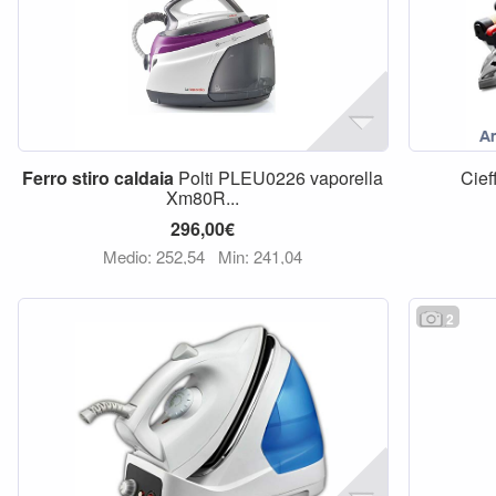
Ferro
stiro
caldaia
Polti PLEU0226 vaporella
Cief
Xm80R...
296,00€
Medio: 252,54
Min: 241,04
2