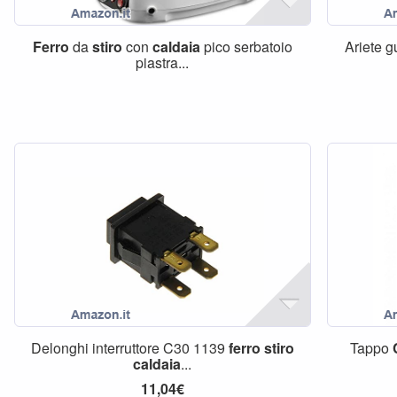
Ferro
da
stiro
con
caldaia
pico serbatoio
Ariete 
piastra...
Delonghi interruttore C30 1139
ferro
stiro
Tappo
caldaia
...
11,04€