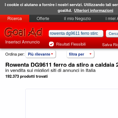
I cookie ci aiutano a fornire i nostri servizi. Utilizzando tali ser
goalAd.
Ulteriori informazioni
Ricerca
Offerte
il mio Negozio
i miei
Ricerche Salvate
Preferiti
Inserisci Annuncio
Risultati Flessibili
Salva Ri
Ordina per:
Più rilevante
filtra per
Rowenta DG9611 ferro da stiro a caldaia 
in vendita sui migliori siti di annunci in Italia
192.373 prodotti trovati