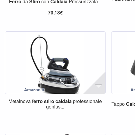
Ferro
da
Stiro
con
Caldaia
Pressurizzata...
70,18€
Metalnova
ferro
stiro
caldaia
professionale
Tappo
Cal
genius...