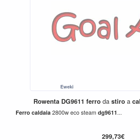
Rowenta
DG9611
ferro
da
stiro
a
ca
2800w eco steam
...
Ferro
caldaia
dg9611
299,73€