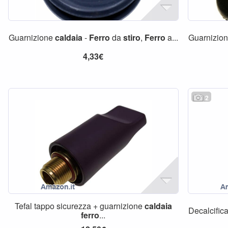
Guarnizione
caldaia
-
Ferro
da
stiro
,
Ferro
a...
Guarnizio
4,33€
2
Tefal tappo sicurezza + guarnizione
caldaia
Decalcific
ferro
...