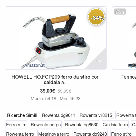
2
-
34
%
HOWELL HO.FCP209
ferro
da
stiro
con
Termo
caldaia
a...
39,00€
59,99€
Medio: 59,18
Min: 45,23
Ricerche Simili
Rowenta dg9611
Rowenta vr8215
Rowenta t
Ferro stiro
Rowenta corpo
Rowenta dg8530
Caldaia ferro
Ca
Rowenta ferro
Metalnova ferro
Rowenta dg9248
Ferro stiro