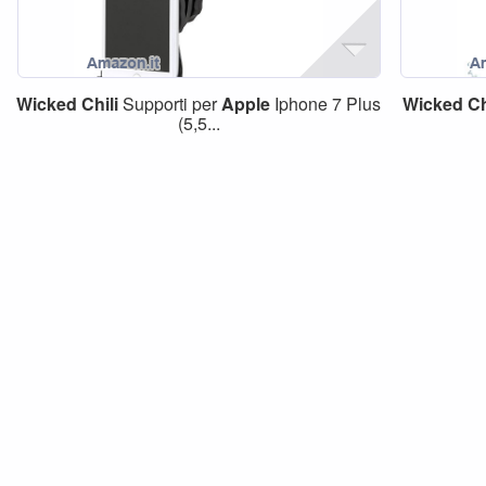
Wicked
Chili
Supporti per
Apple
Iphone 7 Plus
Wicked
Ch
(5,5...