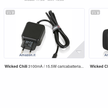
7
9
Wicked
Chili
3100mA / 15.5W caricabatteria...
Wicked
Ch