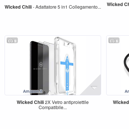
Wicked
Ch
Wicked
Chili
- Adattatore 5 in1 Collegamento...
9
6
Wicked
Chili
2X Vetro antiproiettile
Wicke
Compatibile...