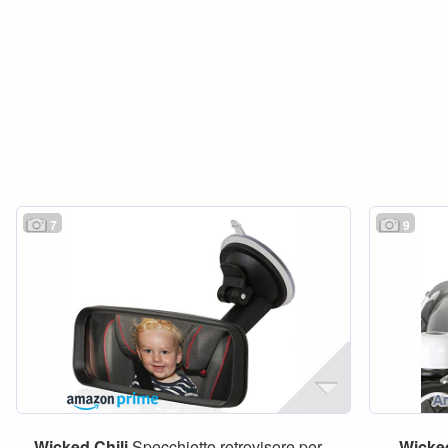
7
9
Wicked
Chili
Specchietto retrovisore per...
Wicke