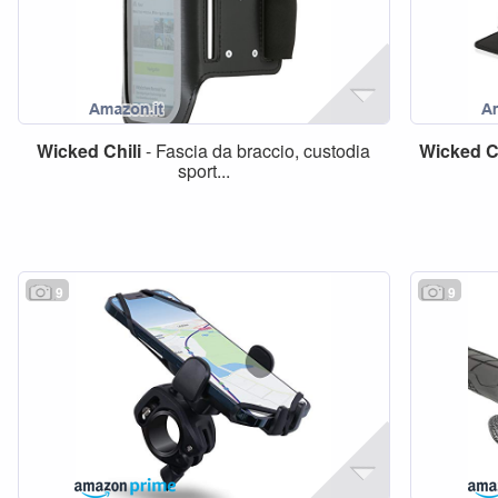
Wicked
Chili
- Fascia da braccio, custodia
Wicked
C
sport...
9
9