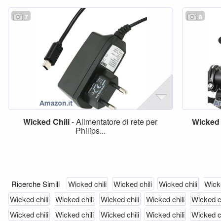
7
8
Wicked
Chili
- Alimentatore di rete per
Wicked
Philips...
Ricerche Simili
Wicked chili
Wicked chili
Wicked chili
Wicke
Wicked chili
Wicked chili
Wicked chili
Wicked chili
Wicked ch
Wicked chili
Wicked chili
Wicked chili
Wicked chili
Wicked ch