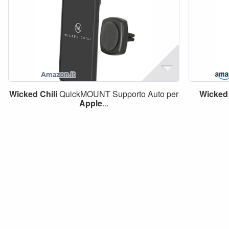
Wicked
Chili
QuickMOUNT Supporto Auto per
Wicked
Apple
...