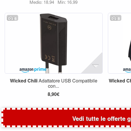
Medio: 18,94
Min: 16,99
6
8
Wicked
Chili
Adattatore USB Compatibile
Wicked
Ch
con...
8,90€
Vedi tutte le offerte 