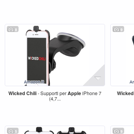
8
9
Wicked
Chili
- Supporti per
Apple
iPhone 7
Wicked
(4,7...
5
9