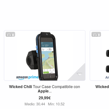
8
9
Wicked
Chili
Tour Case Compatibile con
Wicke
Apple
...
29,99€
Medio: 30,44
Min: 10,52