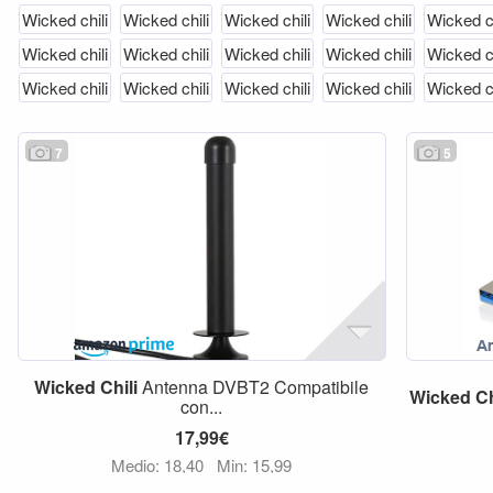
Wicked chili
Wicked chili
Wicked chili
Wicked chili
Wicked ch
Wicked chili
Wicked chili
Wicked chili
Wicked chili
Wicked ch
Wicked chili
Wicked chili
Wicked chili
Wicked chili
Wicked ch
7
5
Wicked
Chili
Antenna DVBT2 Compatibile
Wicked
Ch
con...
17,99€
Medio: 18,40
Min: 15,99