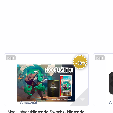
7
7
-
38
%
Moonlighter (
Nintendo
Switch
) -
Nintendo