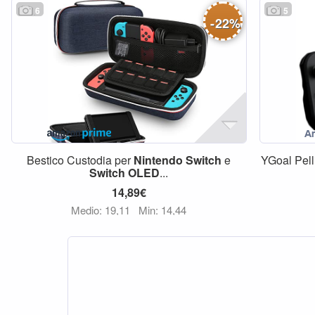
6
5
-
22
%
Bestico Custodia per
Nintendo
Switch
e
YGoal Pell
Switch
OLED
...
14,89€
Medio: 19,11
Min: 14,44