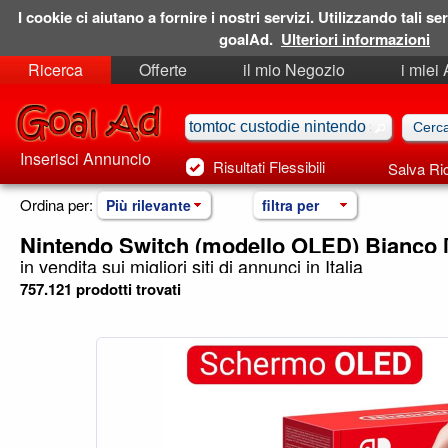
I cookie ci aiutano a fornire i nostri servizi. Utilizzando tali ser
goalAd.
Ulteriori informazioni
Ricerca
Offerte
il mio Negozio
i miei
Ricerche Salvate
Preferiti
Inserisci Annuncio
Risultati Flessibili
Salva Ri
Ordina per:
Più rilevante
filtra per
Nintendo Switch (modello OLED) Bianco 
in vendita sui migliori siti di annunci in Italia
757.121 prodotti trovati