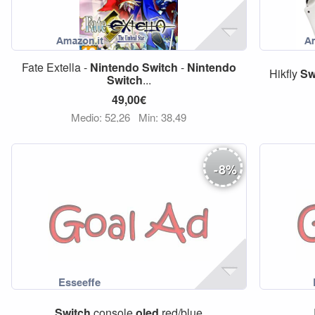
Fate Extella -
Nintendo
Switch
-
Nintendo
Hikfly
Sw
Switch
...
49,00€
Medio: 52,26
Min: 38,49
-
8
%
Switch
console
oled
red/blue