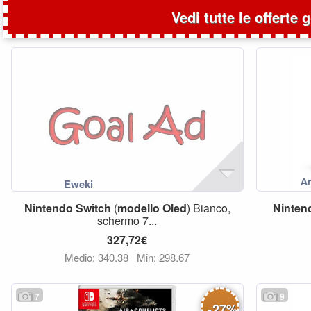
Vedi tutte le offerte 
Nintendo
Switch
(
modello
Oled
) Bianco,
Ninten
schermo 7...
327,72€
Medio: 340,38
Min: 298,67
7
9
-
27
%