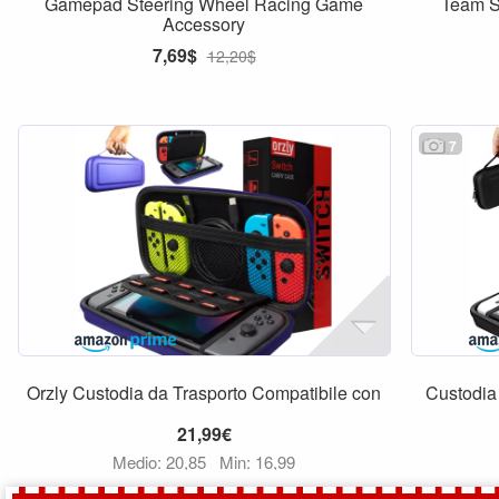
Gamepad Steering Wheel Racing Game
Team S
Accessory
7,69$
12,20$
7
Orzly Custodia da Trasporto Compatibile con
Custodia 
21,99€
Medio: 20,85
Min: 16,99