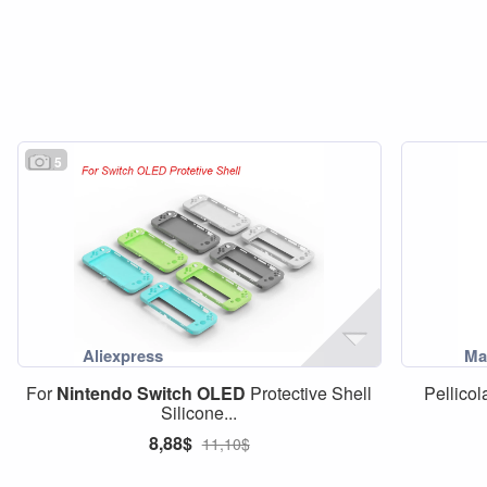
5
For
Nintendo
Switch
OLED
Protective Shell
Pellicol
Silicone...
8,88$
11,10$