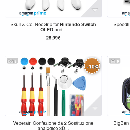
Skull & Co. NeoGrip for
Nintendo
Switch
Speedl
OLED
and...
28,99€
9
9
-
10
%
Veperain Confezione da 2 Sostituzione
BigBen 
analogico 3D...