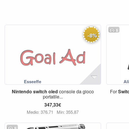
5
-
8
%
Nintendo
switch
oled
console da gioco
For
Swit
portatile...
347,33€
Medio: 376,71
Min: 355,87
9