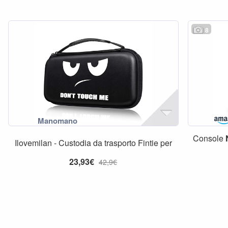
8
Console
Ilovemilan - Custodia da trasporto Fintie per
23,93€
42,9€