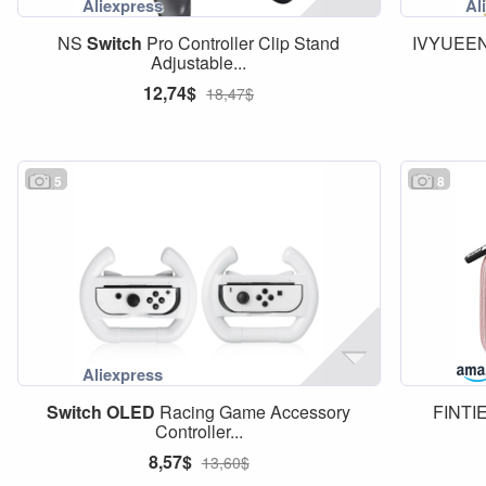
NS
Switch
Pro Controller Clip Stand
IVYUEEN 
Adjustable...
12,74$
18,47$
5
8
Switch
OLED
Racing Game Accessory
FINTIE
Controller...
8,57$
13,60$