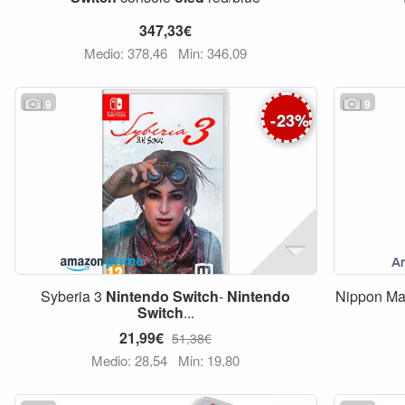
347,33€
Medio: 378,46
Min: 346,09
9
9
-
23
%
Syberia 3
Nintendo
Switch
-
Nintendo
Nippon Ma
Switch
...
21,99€
51,38€
Medio: 28,54
Min: 19,80