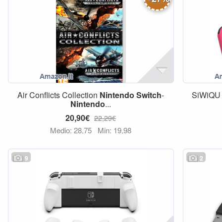
Air Conflicts Collection
Nintendo
Switch
-
SiWiQ
Nintendo
...
20,90€
22,29€
Medio: 28,75
Min: 19,98
9
2