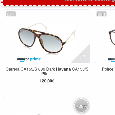
4
4
Carrera CA153/S 086 Dark
Havana
CA153/S
Polic
Pilot...
120,00€
-
28
%