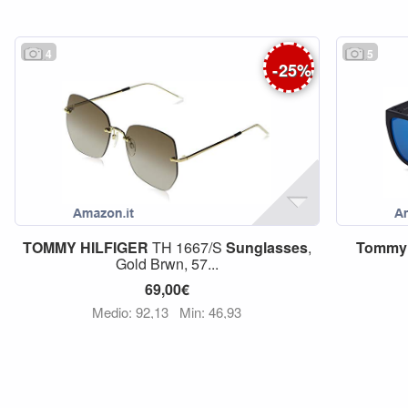
4
5
-
25
%
TOMMY
HILFIGER
TH 1667/S
Sunglasses
,
Tommy
Gold Brwn, 57...
69,00€
Medio: 92,13
Min: 46,93