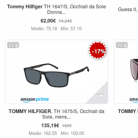
Tommy
Hilfiger
TH 1647/S, Occhiali da Sole
Guess 0,
Donna...
62,00€
74,24€
Medio: 75,18
Min: 57,10
3
4
-
17
%
TOMMY
HILFIGER
, TH 1675/S, Occhiali da
TOMMY
Sole, mens...
135,19€
169€
Medio: 162,55
Min: 100,00