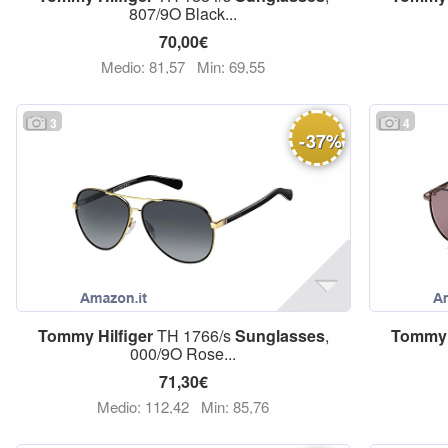
807/9O Black...
70,00€
Medio: 81,57
Min: 69,55
3
4
-
37
%
Tommy
Hilfiger
TH 1766/s
Sunglasses
,
Tommy
000/9O Rose...
71,30€
Medio: 112,42
Min: 85,76