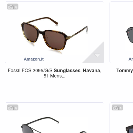
4
Fossil FOS 2095/G/S
Sunglasses
,
Havana
,
Tomm
51 Mens...
4
4