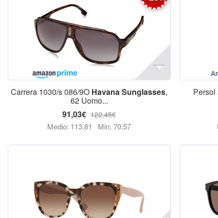
Carrera 1030/s 086/9O
Havana
Sunglasses
,
Persol
62 Uomo...
91,03€
122,45€
Medio: 113,81
Min: 70,57