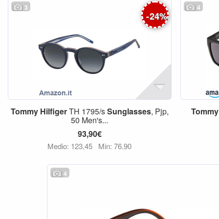
3
4
-
24
%
Tommy
Hilfiger
TH 1795/s
Sunglasses
, Pjp,
Tommy
50 Men's...
93,90€
Medio: 123,45
Min: 76,90
4