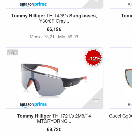
Tommy
Hilfiger
TH 1426/s
Sunglasses
,
Tom
Y60/8F Grey...
66,19€
Medio: 73,21
Min: 59,93
4
-
12
%
Tommy
Hilfiger
TH 1721/s 2M8/T4
Gucci Gg06
MTGRYORNG...
68,72€