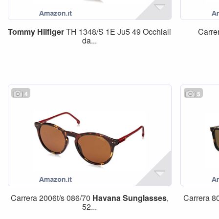
Tommy
Hilfiger
TH 1348/S 1E Ju5 49 Occhiali
Carre
da...
4
5
Carrera 2006t/s 086/70
Havana
Sunglasses
,
Carrera 8
52...