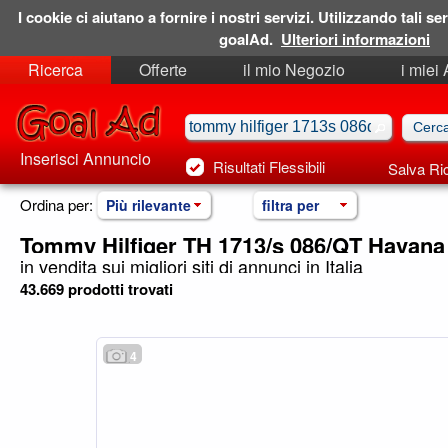
I cookie ci aiutano a fornire i nostri servizi. Utilizzando tali ser
goalAd.
Ulteriori informazioni
Ricerca
Offerte
il mio Negozio
i miei
Ricerche Salvate
Preferiti
Inserisci Annuncio
Risultati Flessibili
Salva Ri
Ordina per:
Più rilevante
filtra per
Tommy Hilfiger TH 1713/s 086/QT Havana
in vendita sui migliori siti di annunci in Italia
43.669 prodotti trovati
4