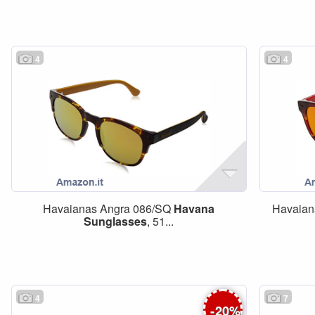
4
4
Havaianas Angra 086/SQ
Havana
Havaia
Sunglasses
, 51...
4
7
-
20
%