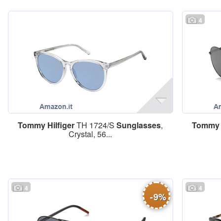
4
Tommy
Hilfiger
TH 1724/S
Sunglasses
,
Tommy
Crystal, 56...
4
4
-
9
%