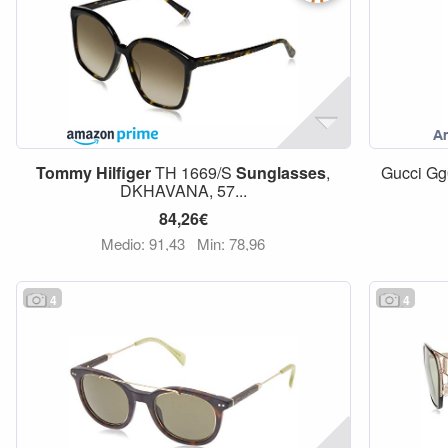
Tommy
Hilfiger
TH 1669/S
Sunglasses
,
Gucci Gg
DKHAVANA, 57...
84,26€
Medio: 91,43
Min: 78,96
4
4