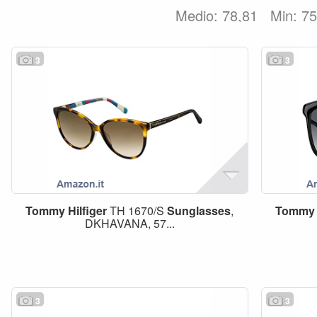
Medio: 78,81
Min: 7
3
3
Tommy
Hilfiger
TH 1670/S
Sunglasses
,
Tommy
DKHAVANA, 57...
3
3