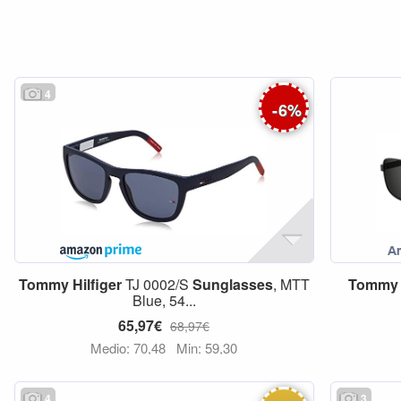
4
-
6
%
Tommy
Hilfiger
TJ 0002/S
Sunglasses
, MTT
Tommy
Blue, 54...
65,97€
68,97€
Medio: 70,48
Min: 59,30
4
3