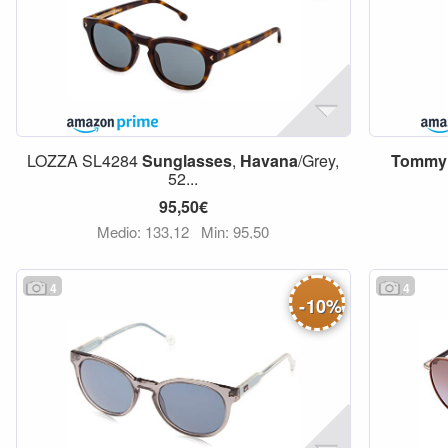
LOZZA SL4284
Sunglasses
,
Havana
/Grey,
Tommy
52...
95,50€
Medio: 133,12
Min: 95,50
4
4
-
10
%