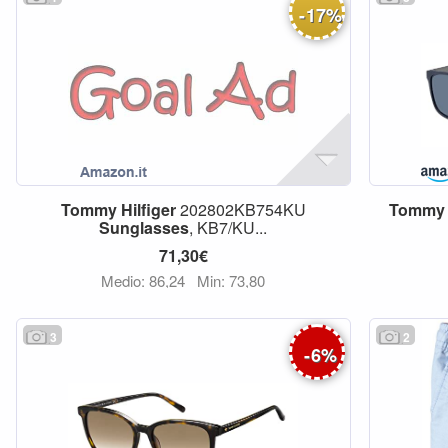
-
17
%
Tommy
Hilfiger
202802KB754KU
Tommy
Sunglasses
, KB7/KU...
71,30€
Medio: 86,24
Min: 73,80
3
2
-
6
%