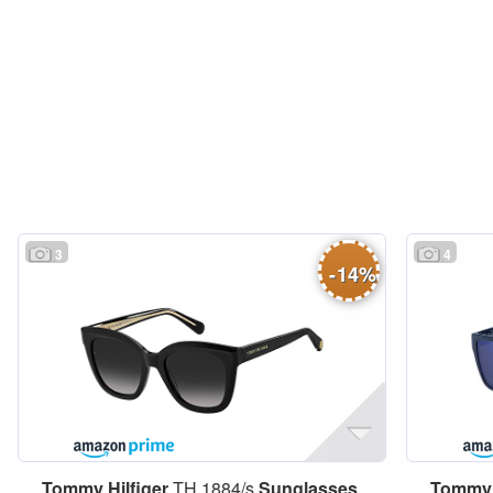
3
4
-
14
%
Tommy
Hilfiger
TH 1884/s
Sunglasses
,
Tommy