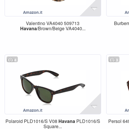
Valentino VA4040 509713
Burber
Havana
/Brown/Beige VA4040...
4
3
Polaroid PLD1016/S V08
Havana
PLD1016/S
Persol 649
Square...