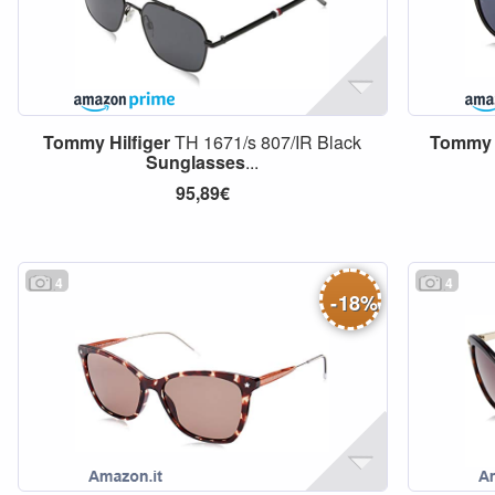
Tommy
Hilfiger
TH 1671/s 807/IR Black
Tommy
Sunglasses
...
95,89€
4
4
-
18
%