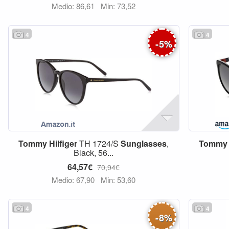
Medio: 86,61
Min: 73,52
4
4
-
5
%
Tommy
Hilfiger
TH 1724/S
Sunglasses
,
Tommy
Black, 56...
64,57€
70,94€
Medio: 67,90
Min: 53,60
4
4
-
8
%