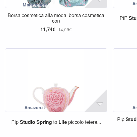
Borsa cosmetica alla moda, borsa cosmetica
PiP
Stu
con
11,74€
14,09€
Pip
Stud
Pip
Studio
Spring
to
Life
piccolo teiera...