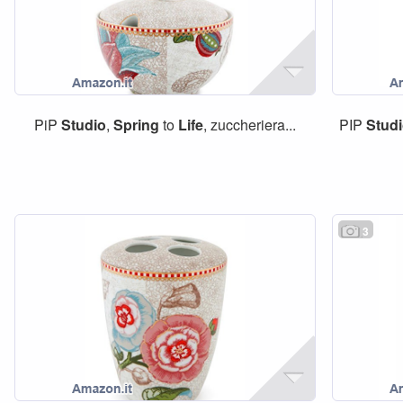
PiP
Studio
,
Spring
to
Life
, zuccheriera...
PIP
Stud
3