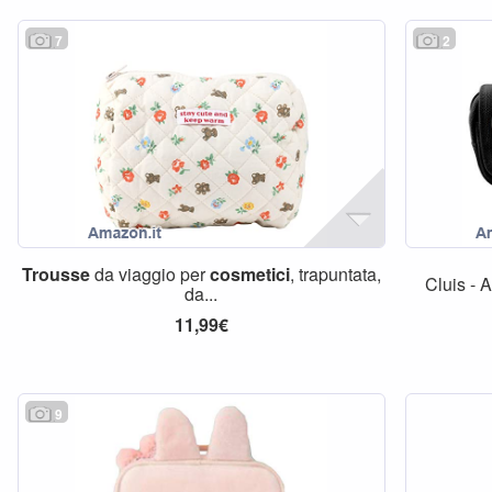
7
2
Trousse
da viaggio per
cosmetici
, trapuntata,
Cluis - 
da...
11,99€
9