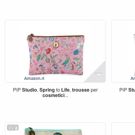
PiP
Studio
,
Spring
to
Life
,
trousse
per
PiP
St
cosmetici
...
4