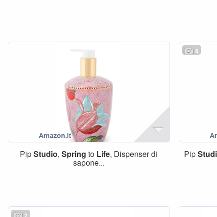
6
Pip
Studio
,
Spring
to
Life
, Dispenser di
Pip
Stud
sapone...
2