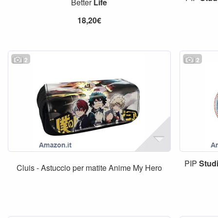
Better
Life
18,20€
2
2
PIP
Stud
Cluis - Astuccio per matite Anime My Hero