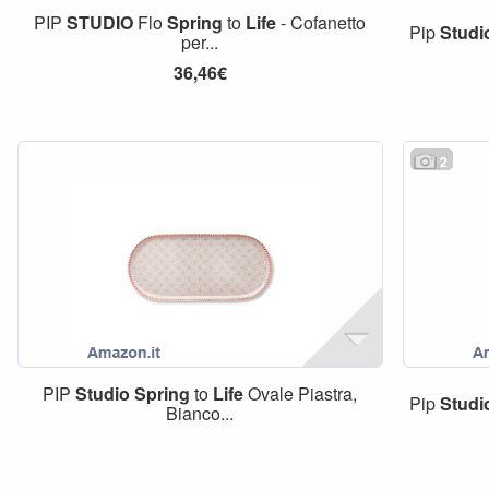
PIP
STUDIO
Flo
Spring
to
Life
- Cofanetto
Pip
Studi
per...
36,46€
2
PIP
Studio
Spring
to
Life
Ovale Piastra,
Pip
Studi
Bianco...