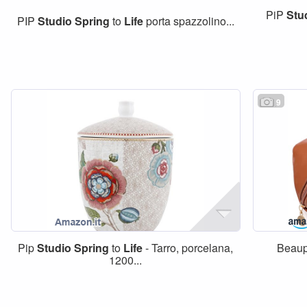
PiP
Stu
PIP
Studio
Spring
to
Life
porta spazzolino...
9
Pip
Studio
Spring
to
Life
- Tarro, porcelana,
Beaup
1200...