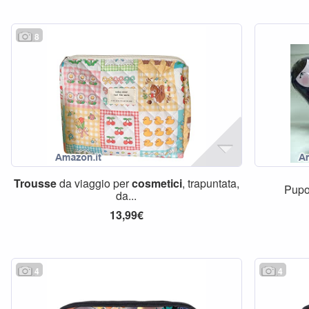
8
Trousse
da viaggio per
cosmetici
, trapuntata,
Pup
da...
13,99€
4
4