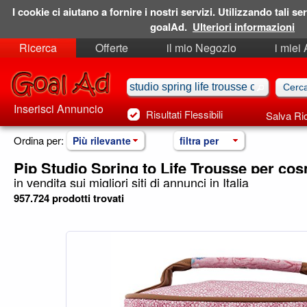
I cookie ci aiutano a fornire i nostri servizi. Utilizzando tali ser
goalAd.
Ulteriori informazioni
Ricerca
Offerte
il mio Negozio
i miei
Ricerche Salvate
Preferiti
Inserisci Annuncio
Risultati Flessibili
Salva Ri
Ordina per:
Più rilevante
filtra per
Pip Studio Spring to Life Trousse per cos
in vendita sui migliori siti di annunci in Italia
957.724 prodotti trovati