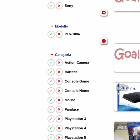
✓
✖
Sony
Modello
✓
✖
Pch-1004
Categoria
✓
✖
Action Camera
✓
✖
Batterie
✓
✖
Console Game
5
✓
✖
Console Home
✓
✖
Mouse
✓
✖
Paraluce
✓
✖
Playstation 3
2
✓
✖
Playstation 4
✓
✖
Playstation 5