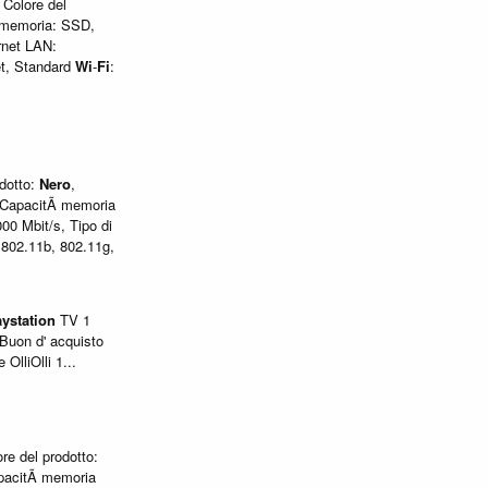
 Colore del
i memoria: SSD,
rnet LAN:
et, Standard
Wi
-
Fi
:
odotto:
Nero
,
 CapacitÃ memoria
00 Mbit/s, Tipo di
 802.11b, 802.11g,
aystation
TV 1
Buon d' acquisto
OlliOlli 1...
re del prodotto:
apacitÃ memoria