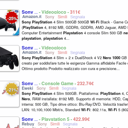
Sony
...
- Videogioco -
311€
Sony
25
-
%
Sony
PlayStation
4 Slim 500GB 500GB
Wi
-
Fi
Black - Game C
(
PlayStation
4, 8192 MB, GDDR5, GDDR5, AMD Jaguar, AMD
Computer Entertainment
Playstation
4 console Slim 500 GB
ne
playstation
,
playstation
4...
Sony
...
- Videogioco
Sony
Sony
PlayStation
4 Slim + 2 x DualShock 4 V2
Nero
1000
GB
creato per soddisfare tutte le esigenze Gamma affidabile Facile d
Ottimo prodotto Prodotto realizzato con cura e precisione...
Sony
...
- Console Game -
232,74€
Sony
21
-
%
Sony
PlayStation
4 Slim 500GB. Piattaforma:
PlayStation
4, C
Nero
, RAM installata: 8192 MB. Supporto di memoria: HDD, Ca
interna: 500 GB, Tipo drive ottico: Blu-Ray/DVD. Velocità trasfe
LAN: 10,100,1000 Mbit/s, Standard
Wi
-
Fi
: 802.11a,
Wi
-
Fi
5 (802
802.11g...
Sony
...
- Playstation 5 -
422,99€
Sony