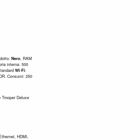
odotto:
Nero
, RAM
ia interna: 500
Standard
Wi
-
Fi
:
EDR. Consumi: 250
e Trooper Deluxe
 Ethernet, HDMI,