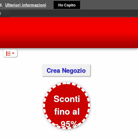
d.
Ulteriori informazioni
Ho Capito
i
Crea Negozio
Sconti
fino al
- 95%