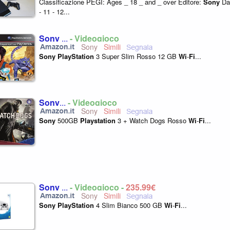
Classificazione PEGI: Ages _ 18 _ and _ over Editore:
Sony
Dat
- 11 - 12...
Sony
...
- Videogioco
Sony
Sony
PlayStation
3 Super Slim Rosso 12 GB
Wi
-
Fi
...
Sony
...
- Videogioco
Sony
Sony
500GB
Playstation
3 + Watch Dogs Rosso
Wi
-
Fi
...
Sony
...
- Videogioco -
235,99€
Sony
Sony
PlayStation
4 Slim Bianco 500 GB
Wi
-
Fi
...