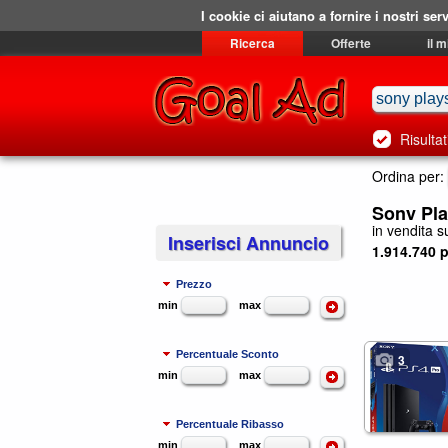
I cookie ci aiutano a fornire i nostri serv
Ricerca
Offerte
il 
Risultat
Ordina per:
Sony Pla
in vendita su
Inserisci Annuncio
1.914.740 p
Prezzo
min
max
Percentuale Sconto
3
min
max
Percentuale Ribasso
min
max