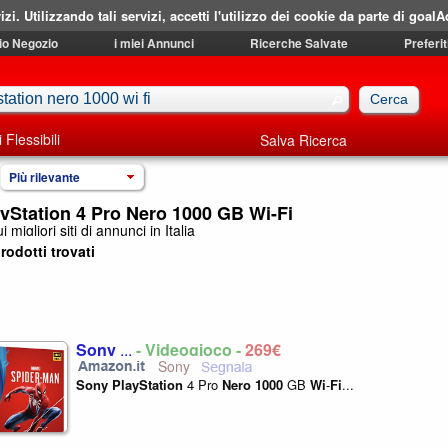
izi. Utilizzando tali servizi, accetti l'utilizzo dei cookie da parte di goalA
mio Negozio
i miei Annunci
Ricerche Salvate
Preferit
i Flessibili
Salva Ricerca
Più rilevante
yStation 4 Pro Nero 1000 GB Wi-Fi
i migliori siti di annunci in Italia
rodotti trovati
Sony
...
- Videogioco -
269€
Sony
Sony
PlayStation
4 Pro
Nero
1000
GB
Wi
-
Fi
...