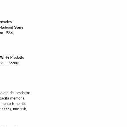
onsoles
 Radeon)
Sony
ro
, PS4,
Wi
-
Fi
Prodotto
a utilizzare
olore del prodotto:
pacità memoria
rimento Ethernet
.11ac), 802.11b,