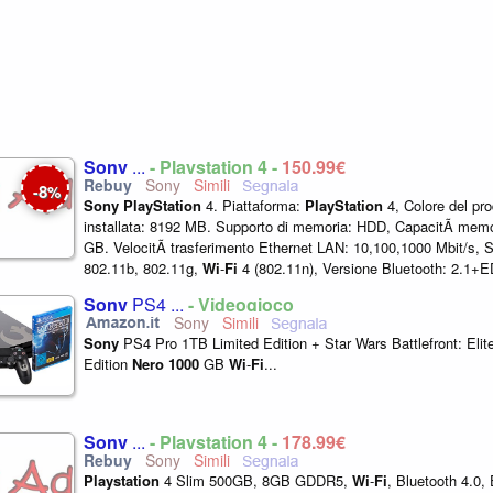
Sony
...
- Playstation 4 -
150,99€
Sony
8
-
%
Sony
PlayStation
4. Piattaforma:
PlayStation
4, Colore del pr
installata: 8192 MB. Supporto di memoria: HDD, CapacitÃ memor
GB. VelocitÃ trasferimento Ethernet LAN: 10,100,1000 Mbit/s, 
802.11b, 802.11g,
Wi
-
Fi
4 (802.11n), Versione Bluetooth: 2.1+
W, Tensione...
Sony
PS4 ...
- Videogioco
Sony
Sony
PS4 Pro 1TB Limited Edition + Star Wars Battlefront: Elit
Edition
Nero
1000
GB
Wi
-
Fi
...
Sony
...
- Playstation 4 -
178,99€
Sony
Playstation
4 Slim 500GB, 8GB GDDR5,
Wi
-
Fi
, Bluetooth 4.0,