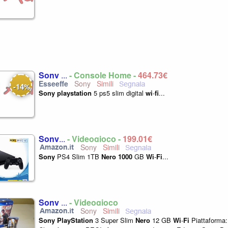
Sony
...
- Console Home -
464,73€
Sony
14
-
%
Sony
playstation
5 ps5 slim digital
wi
-
fi
...
Sony
...
- Videogioco -
199,01€
Sony
Sony
PS4 Slim 1TB
Nero
1000
GB
Wi
-
Fi
...
Sony
...
- Videogioco
Sony
Sony
PlayStation
3 Super Slim
Nero
12 GB
Wi
-
Fi
Piattaforma