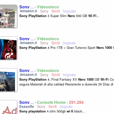
Sony
...
- Videogioco
Sony
Sony
PlayStation
3 Super Slim
Nero
500 GB
Wi
-
Fi
...
Sony
...
- Videogioco
Sony
Sony
PlayStation
4 Pro 1TB + Gran Turismo Sport
Nero
1000
Sony
...
- Videogioco
Sony
Sony
PlayStation
4, Final Fantasy XV
Nero
1000
GB
Wi
-
Fi
Co
segura Materiali di alta calidad Resistente e durevole 30 Días di
Sony
...
- Console Home -
291,28€
Sony
Sony
playstation
4 slim 500gb
wi
-
fi
black...