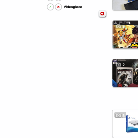
✓
✖
Videogioco
9
2
8