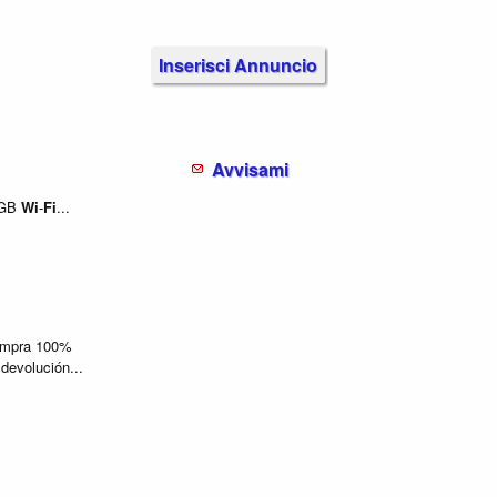
Inserisci Annuncio
Avvisami
GB
Wi
-
Fi
...
mpra 100%
 devolución...