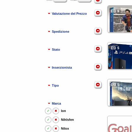
9
Valutazione del Prezzo
Spedizione
5
Stato
Inserzionista
5
Tipo
Marca
✓
✖
Ion
✓
✖
Nihlsfen
✓
✖
Nilox