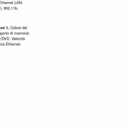
 Ethernet LAN:
), 802.11b,
ion
5, Colore del
porto di memoria:
y/DVD. Velocità
cia Ethernet: