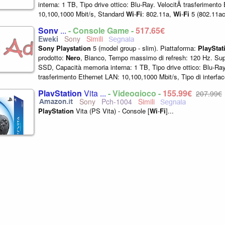
interna: 1 TB, Tipo drive ottico: Blu-Ray. VelocitÃ trasferimento
10,100,1000 Mbit/s, Standard
Wi
-
Fi
: 802.11a,
Wi
-
Fi
5 (802.11ac
802.11g,
Wi
-
Fi
...
Sony
...
- Console Game -
517,65€
Sony
Sony
Playstation
5 (model group - slim). Piattaforma:
PlayStat
prodotto:
Nero
, Bianco, Tempo massimo di refresh: 120 Hz. Sup
SSD, Capacità memoria interna: 1 TB, Tipo drive ottico: Blu-Ra
trasferimento Ethernet LAN: 10,100,1000 Mbit/s, Tipo di interfac
Gigabit...
PlayStation
Vita ...
- Videogioco -
155,99€
207,99€
Sony
Pch-1004
PlayStation
Vita (PS Vita) - Console [
Wi
-
Fi
]...