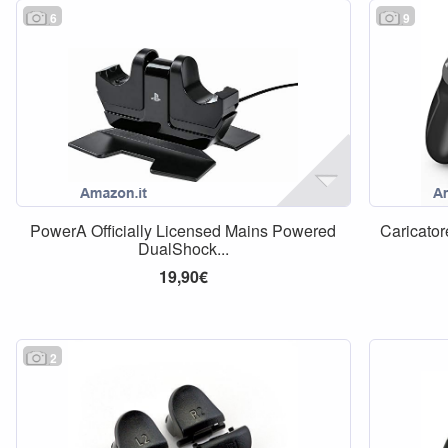
6
9
PowerA Officially Licensed Mains Powered
Caricator
DualShock...
19,90€
2