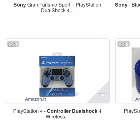
Sony
Gran Turismo Sport + PlayStation
Sony
- Blu
DualShock 4...
7
2
PlayStation 4 -
Controller
Dualshock
4
PlaySta
Wireless...