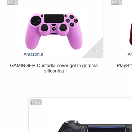
2
3
GAMINGER Custodia cover gel in gomma
PlaySta
siliconica
3