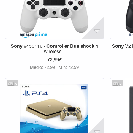
Sony
9453116 -
Controller
Dualshock
4
Sony
V2
wireless...
72,99€
Medio: 72,99
Min: 72,99
5
2