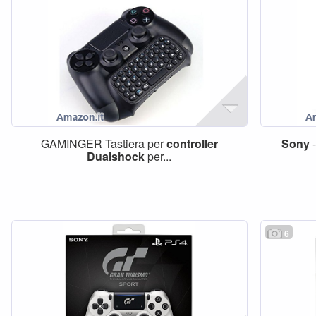
GAMINGER Tastiera per
controller
Sony
Dualshock
per...
6