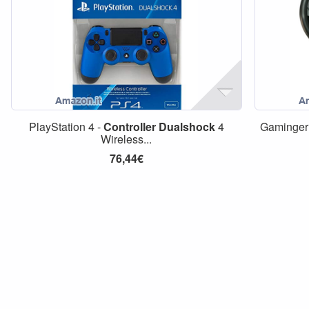
PlayStation 4 -
Controller
Dualshock
4
Gaminger
Wireless...
76,44€