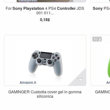
For
Sony
Playstation
4 PS4
Controller
JDS
Sony
PS4
001 011...
0,18$
2
GAMINGER Custodia cover gel in gomma
GAMINGE
siliconica