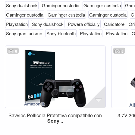
Sony dualshock
Gaminger custodia
Gaminger custodia
Gami
Gaminger custodia
Gaminger custodia
Gaminger custodia
G
Playstation
Sony dualshock
Powera officially
Caricatore
Ori
Sony gran turismo
Sony bluetooth
Playstation
Playstation
O
6
5
Savvies Pellicola Protettiva compatibile con
3.7V 20
Sony
...