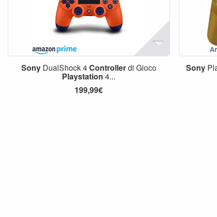
Sony
DualShock 4
Controller
di Gioco
Sony
Pla
Playstation
4...
199,99€