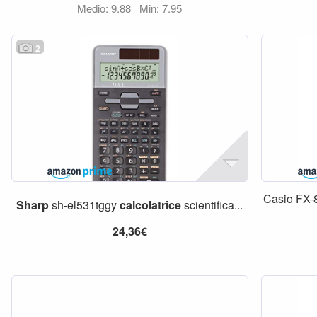
Medio: 9,88
Min: 7,95
2
Casio FX
Sharp
sh-el531tggy
calcolatrice
scientifica...
24,36€