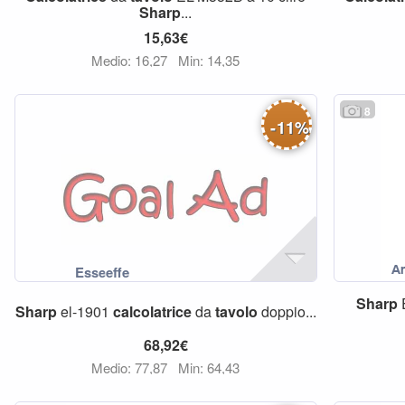
Sharp
...
15,63€
Medio: 16,27
Min: 14,35
8
-
11
%
Sharp
Sharp
el-1901
calcolatrice
da
tavolo
doppio...
68,92€
Medio: 77,87
Min: 64,43