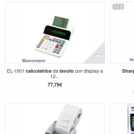
7
EL-1501
calcolatrice
da
tavolo
con display a
Shar
12...
77,79€