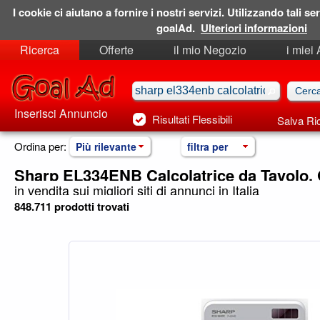
I cookie ci aiutano a fornire i nostri servizi. Utilizzando tali ser
goalAd.
Ulteriori informazioni
Ricerca
Offerte
il mio Negozio
i miei
Ricerche Salvate
Preferiti
Inserisci Annuncio
Risultati Flessibili
Salva Ri
Ordina per:
Più rilevante
filtra per
Sharp EL334ENB Calcolatrice da Tavolo, 
in vendita sui migliori siti di annunci in Italia
848.711 prodotti trovati