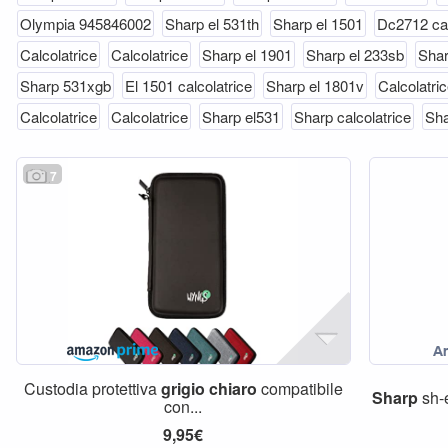
Olympia 945846002
Sharp el 531th
Sharp el 1501
Dc2712 cal
Calcolatrice
Calcolatrice
Sharp el 1901
Sharp el 233sb
Shar
Sharp 531xgb
El 1501 calcolatrice
Sharp el 1801v
Calcolatri
Calcolatrice
Calcolatrice
Sharp el531
Sharp calcolatrice
Sha
7
Custodia protettiva
grigio
chiaro
compatibile
Sharp
sh-
con...
9,95€