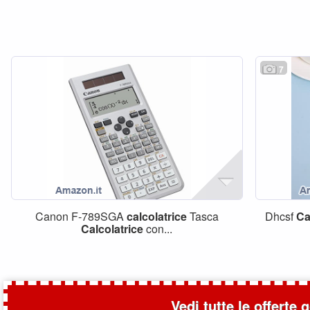
7
Canon F-789SGA
calcolatrice
Tasca
Dhcsf
Ca
Calcolatrice
con...
Vedi tutte le offerte 