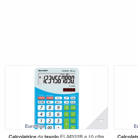
Calcolatrice
da
tavolo
EL-M332B a 10 cifre
Calcolat