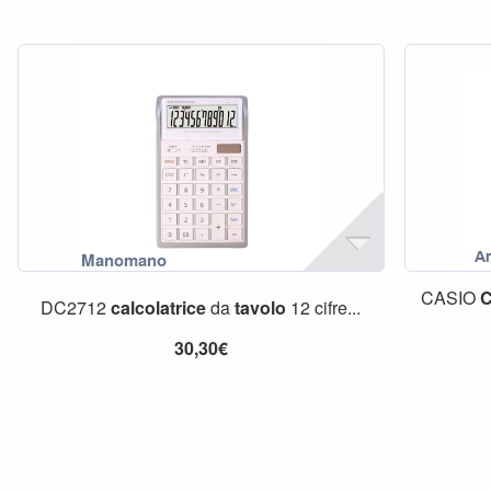
CASIO
C
DC2712
calcolatrice
da
tavolo
12 cifre...
30,30€