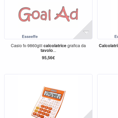
Casio fx-9860giii
calcolatrice
grafica da
Calcolatr
tavolo
...
95,56€