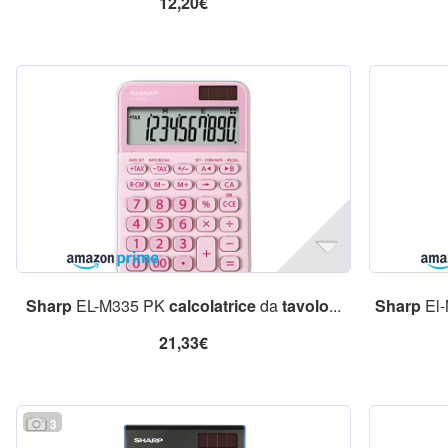
12,20€
Sharp
EL-M335 PK
calcolatrice
da
tavolo
...
Sharp
El-
21,33€
3