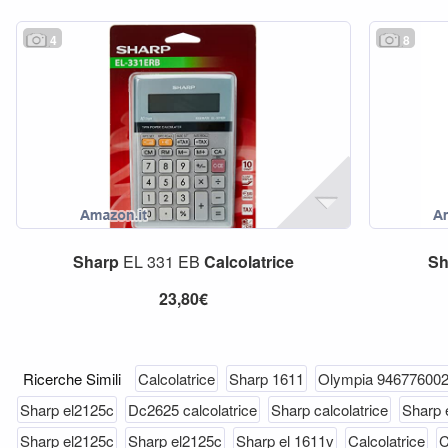
4
8
Sharp
EL 331 EB
Calcolatrice
Sh
23,80€
Ricerche Simili
Calcolatrice
Sharp 1611
Olympia 94677600
Sharp el2125c
Dc2625 calcolatrice
Sharp calcolatrice
Sharp 
Sharp el2125c
Sharp el2125c
Sharp el 1611v
Calcolatrice
C