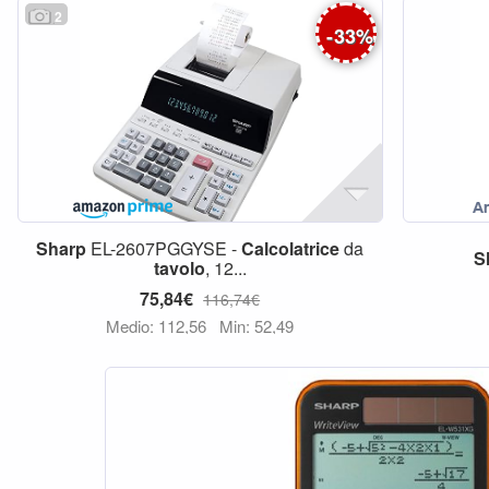
2
-
33
%
Sharp
EL-2607PGGYSE -
Calcolatrice
da
S
tavolo
, 12...
75,84€
116,74€
Medio: 112,56
Min: 52,49