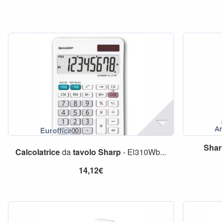
Sha
Calcolatrice
da
tavolo
Sharp
- El310Wb...
14,12€