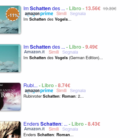
Im
Schatten
des ...
- Libro -
13,56€
19,39€
11
-
%
Im
Schatten
des
Vogels
...
Im
Schatten
des ...
- Libro -
9,49€
Im
Schatten
des
Vogels
(German Edition)...
Rubi...
- Libro -
8,74€
Rubinroter
Schatten
:
Roman
: 2...
Enders
Schatten
: ...
- Libro -
8,43€
Enders
Schatten
:
Roman
...