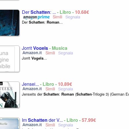
Der
Schatten
: ...
- Libro -
10,68€
Der
Schatten
:
Roman
...
Jorrit
Vogels
- Musica
Jorrit
Vogels
...
Jensei...
- Libro -
10,89€
Jenseits der
Schatten
:
Roman
(
Schatten
-Trilogie 3) (German Ed
Im
Schatten
der V...
- Libro -
57,99€