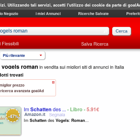
izi. Utilizzando tali servizi, accetti l'utilizzo dei cookie da parte di goalA
mio Negozio
i miei Annunci
Ricerche Salvate
Preferit
i Flessibili
Salva Ricerca
Più rilevante
 vogels roman
in vendita sui migliori siti di annunci in Italia
otti trovati
 miglior prezzo
 di ricerca avanzata goalAd
Im
Schatten
des ...
- Libro -
5,91€
47
-
%
Im
Schatten
des
Vogels
:
Roman
...