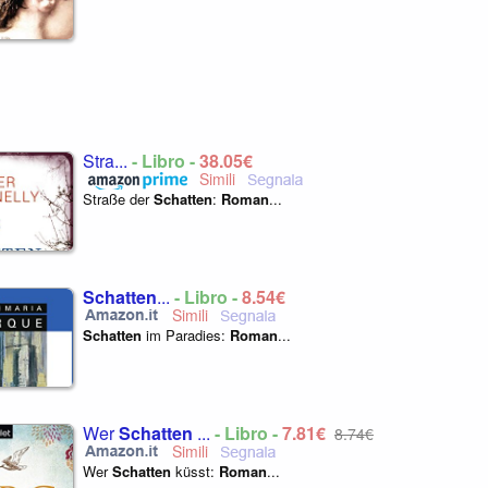
Stra...
- Libro -
38,05€
Straße der
Schatten
:
Roman
...
Schatten
...
- Libro -
8,54€
Schatten
im Paradies:
Roman
...
Wer
Schatten
...
- Libro -
7,81€
8,74€
Wer
Schatten
küsst:
Roman
...