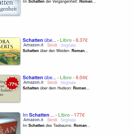
Im
Schatten
der Vergangenheit:
Roman
...
Schatten
übe...
- Libro -
8,37€
Schatten
über den Weiden:
Roman
...
Schatten
übe...
- Libro -
9,04€
77
-
%
Schatten
über dem Hudson:
Roman
...
Im
Schatten
...
- Libro -
177€
Im
Schatten
des Teebaums:
Roman
...