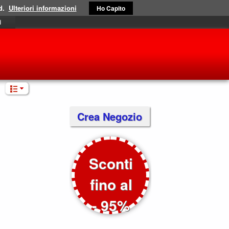
d.
Ulteriori informazioni
Ho Capito
i
Crea Negozio
Sconti
fino al
- 95%