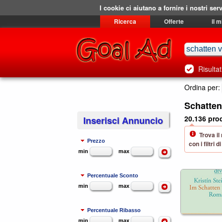
I cookie ci aiutano a fornire i nostri serv
Ricerca
Offerte
il 
Risultat
Ordina per:
Schatten
20.136 prod
Inserisci Annuncio
Trova il
Prezzo
con i filtri
min
max
Percentuale Sconto
min
max
Percentuale Ribasso
min
max