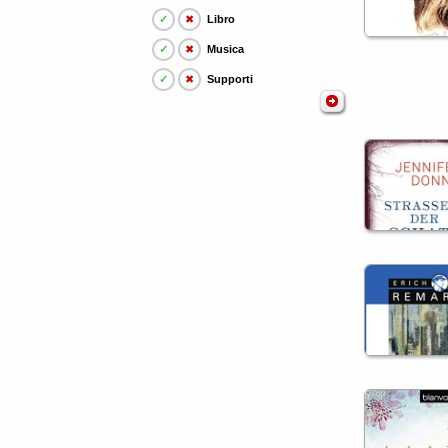
✓
✖
Libro
✓
✖
Musica
✓
✖
Supporti