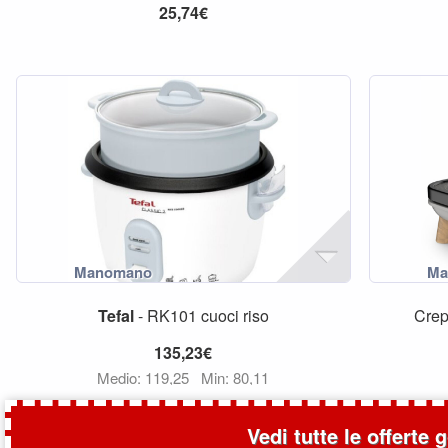
25,74€
Tefal
- RK101 cuoci riso
Crep
135,23€
Medio: 119,25
Min: 80,11
Vedi tutte le offerte 