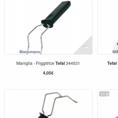
Maniglia - Friggitrice
Tefal
344531
Tefal
4,05€
4