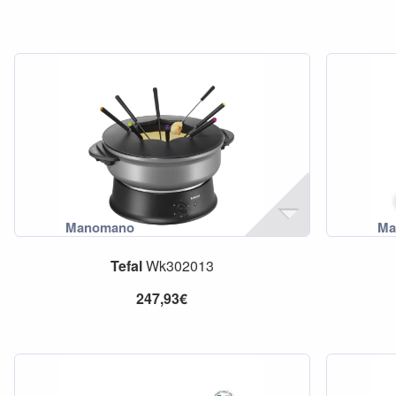
Tefal
Wk302013
247,93€