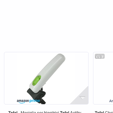
7
Tefal
- Maniglia per friggitrici
Tefal
Actifry...
Tefal
Chef