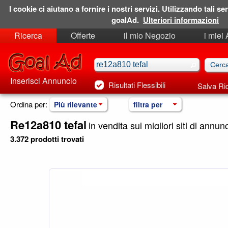
I cookie ci aiutano a fornire i nostri servizi. Utilizzando tali ser
goalAd.
Ulteriori informazioni
Ricerca
Offerte
il mio Negozio
i miei
Ricerche Salvate
Preferiti
Inserisci Annuncio
Risultati Flessibili
Salva Ri
Ordina per:
Più rilevante
filtra per
Re12a810 tefal
in vendita sui migliori siti di annunci
3.372 prodotti trovati