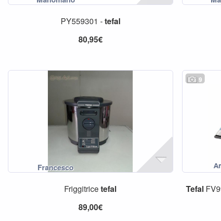
PY559301 -
tefal
80,95€
9
Friggitrice
tefal
Tefal
FV99
89,00€