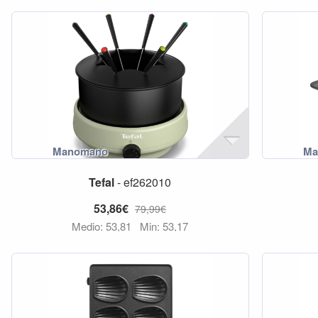
Tefal
- ef262010
53,86€
79,99€
Medio: 53,81
Min: 53,17