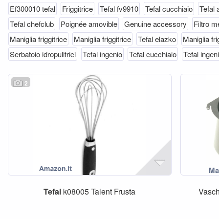
Ef300010 tefal
Friggitrice
Tefal fv9910
Tefal cucchiaio
Tefal
Tefal chefclub
Poignée amovible
Genuine accessory
Filtro m
Maniglia friggitrice
Maniglia friggitrice
Tefal elazko
Maniglia fri
Serbatoio idropulitrici
Tefal ingenio
Tefal cucchiaio
Tefal ingen
2
Tefal
k08005 Talent Frusta
Vasche