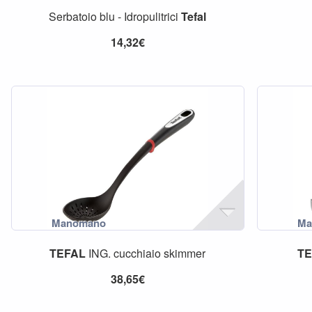
Serbatoio blu - Idropulitrici
Tefal
14,32€
TEFAL
ING. cucchiaio skimmer
TE
38,65€