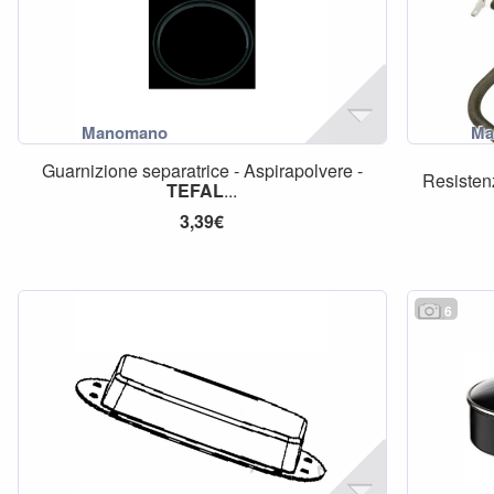
Guarnizione separatrice - Aspirapolvere -
Resistenz
TEFAL
...
3,39€
6