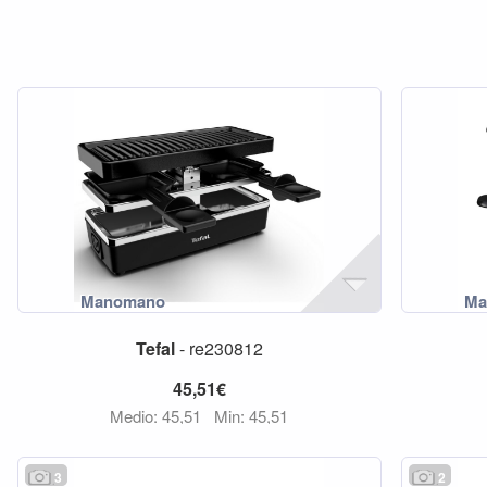
Tefal
- re230812
45,51€
Medio: 45,51
Min: 45,51
3
2