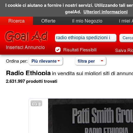
I cookie ci aiutano a fornire i nostri servizi. Utilizzando tali ser
goalAd.
Ulteriori informazioni
Ricerca
Offerte
il mio Negozio
i miei
Ricerche Salvate
Preferiti
Inserisci Annuncio
Risultati Flessibili
Salva Ri
Ordina per:
Più rilevante
filtra per
Radio Ethiopia
in vendita sui migliori siti di annunci
2.631.997 prodotti trovati
2