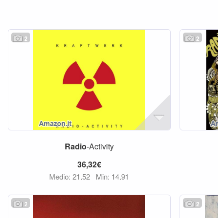
2
2
Radio
-Activity
36,32€
Medio: 21,52
Min: 14,91
2
2