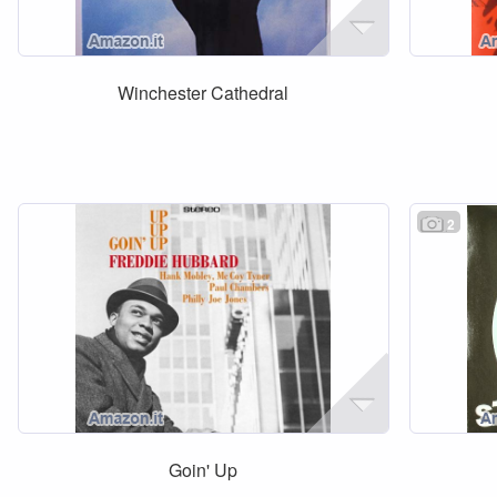
Winchester Cathedral
2
Goin' Up