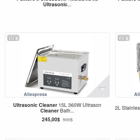
Ultrasonic
...
5
5
Ultrasonic
Cleaner
15L 360W Ultrason
2L Stainles
Cleaner
Bath...
245,00$
500$