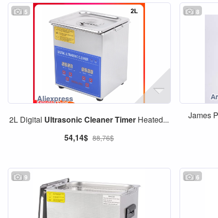
5
8
James 
2L Digital
Ultrasonic
Cleaner
Timer
Heated...
54,14$
88,76$
9
6