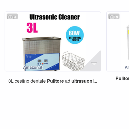
4
9
Pulito
3L cestino dentale
Pulitore
ad
ultrasuoni
...