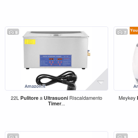
9
7
22L
Pulitore
a
Ultrasuoni
Riscaldamento
Meykey
Timer
...
9
9