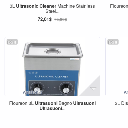
3L
Ultrasonic
Cleaner
Machine Stainless
Floureo
Steel...
72,01$
75,80$
9
9
Floureon 3L
Ultrasuoni
Bagno
Ultrasuoni
2L Dis
Ultrasuoni
...