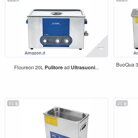
BuoQua 
Floureon 20L
Pulitore
ad
Ultrasuoni
...
9
9