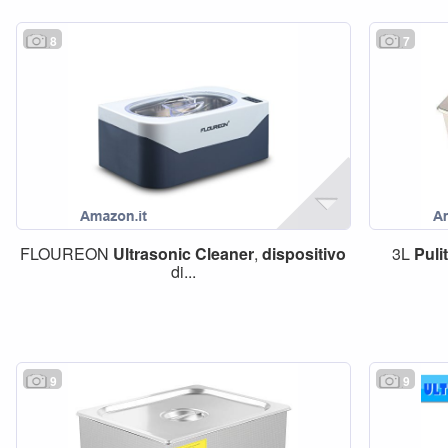
8
7
FLOUREON
Ultrasonic
Cleaner
,
dispositivo
3L
Puli
di...
9
9