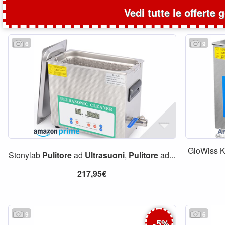
Vedi tutte le offerte 
6
9
GloWiss K
Stonylab
Pulitore
ad
Ultrasuoni
,
Pulitore
ad...
217,95€
9
6
-
5
%