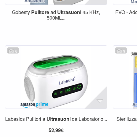
Gobesty
Pulitore
ad
Ultrasuoni
45 KHz,
FVO - Ad
500ML...
6
9
Labasics Pulitori a
Ultrasuoni
da Laboratorio...
Sterilizz
52,99€