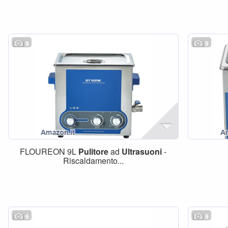
9
9
FLOUREON 9L
Pulitore
ad
Ultrasuoni
-
Riscaldamento...
6
9