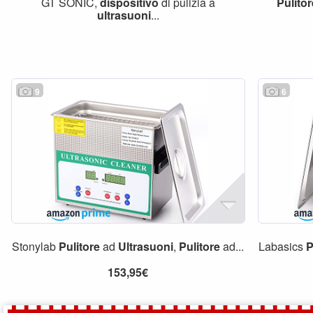
GT SONIC,
dispositivo
di pulizia a
Pulito
ultrasuoni
...
9
6
Stonylab
Pulitore
ad
Ultrasuoni
,
Pulitore
ad...
Labasics
P
153,95€