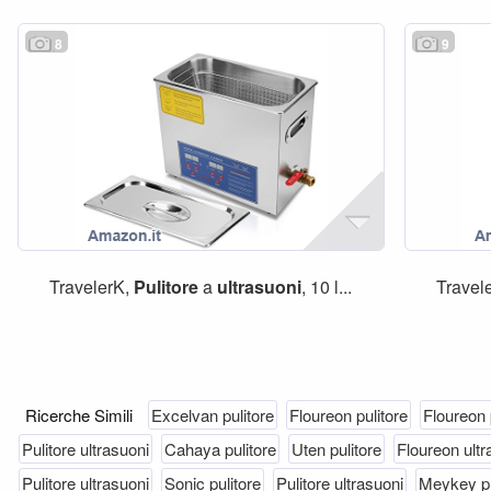
8
9
TravelerK,
Pulitore
a
ultrasuoni
, 10 l...
Travel
Ricerche Simili
Excelvan pulitore
Floureon pulitore
Floureon 
Pulitore ultrasuoni
Cahaya pulitore
Uten pulitore
Floureon ultr
Pulitore ultrasuoni
Sonic pulitore
Pulitore ultrasuoni
Meykey pu