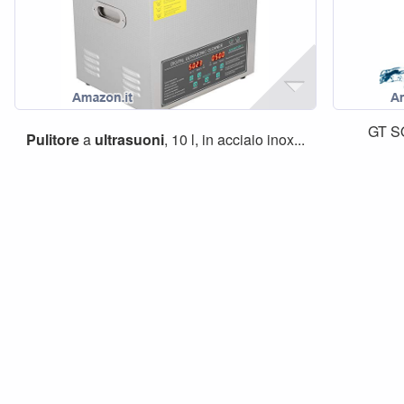
GT S
Pulitore
a
ultrasuoni
, 10 l, in acciaio inox...