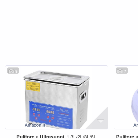
9
7
Pulitore
a
Ultrasuoni
, 1,3L/2L/3L/6L
Pulitore