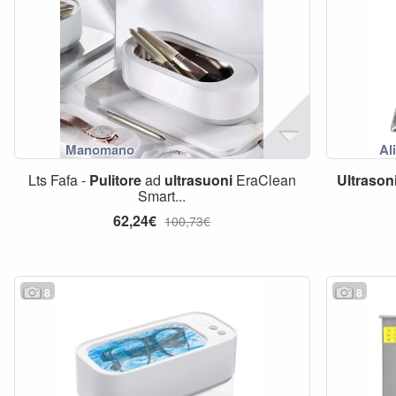
Lts Fafa -
Pulitore
ad
ultrasuoni
EraClean
Ultrason
Smart...
62,24€
100,73€
8
8