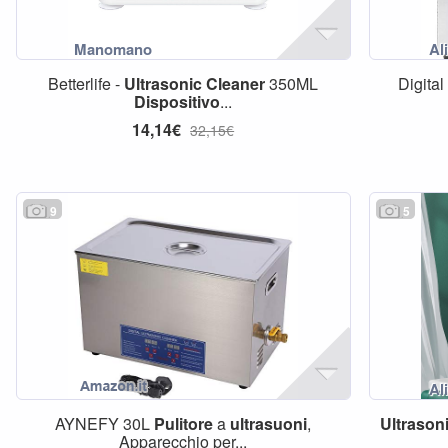
Betterlife -
Ultrasonic
Cleaner
350ML
Digital
Dispositivo
...
14,14€
32,15€
9
5
AYNEFY 30L
Pulitore
a
ultrasuoni
,
Ultrason
Apparecchio per...