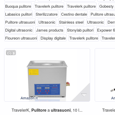
Buoqua pulitore
Travelerk pulitore
Travelerk pulitore
Gobesty p
Labasics pulitori
Sterilizzatore
Cestino dentale
Pulitore ultras
Pulitore ultrasuoni
Ultrasonic
Stainless steel
Ultrasonic
Dem
Digital ultrasonic
James products
Stonylab pulitori
Expower 
Floureon ultrasuoni
Display digitale
Travelerk pulitore
Traveler
9
TravelerK,
Pulitore
a
ultrasuoni
, 10 l...
Travel