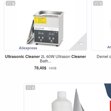
5
7
Ultrasonic
Cleaner
2L 60W Ultrason
Cleaner
Demel o
Bath...
78,40$
160$
7