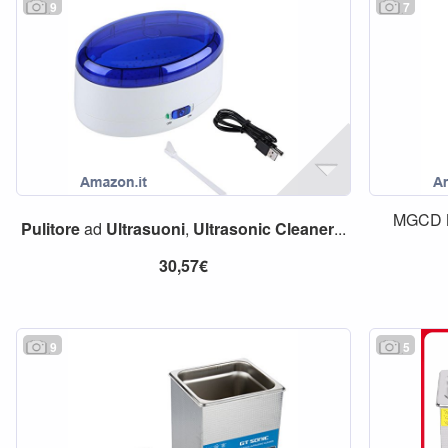
9
7
MGCD
Pulitore
ad
Ultrasuoni
,
Ultrasonic
Cleaner
...
30,57€
9
5