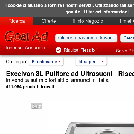
I cookie ci aiutano a fornire i nostri servizi. Utilizzando tali ser
goalAd.
Ulteriori informazioni
Ricerca
Offerte
il mio Negozio
i miei
Ricerche Salvate
Preferiti
Inserisci Annuncio
Risultati Flessibili
Salva Ri
Ordina per:
Più rilevante
filtra per
Excelvan 3L Pulitore ad Ultrasuoni - Ris
in vendita sui migliori siti di annunci in Italia
411.084 prodotti trovati
7