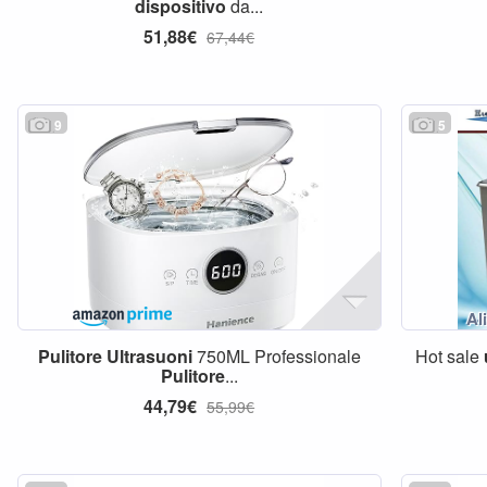
dispositivo
da...
51,88€
67,44€
9
5
Pulitore
Ultrasuoni
750ML Professionale
Hot sale
Pulitore
...
44,79€
55,99€