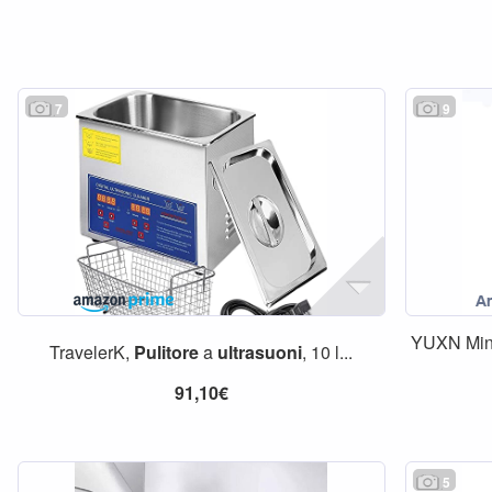
7
9
YUXN Mini
TravelerK,
Pulitore
a
ultrasuoni
, 10 l...
91,10€
5