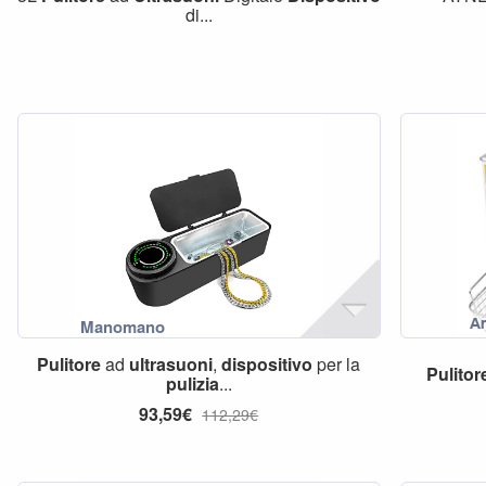
di...
Pulitore
ad
ultrasuoni
,
dispositivo
per la
Pulitor
pulizia
...
93,59€
112,29€