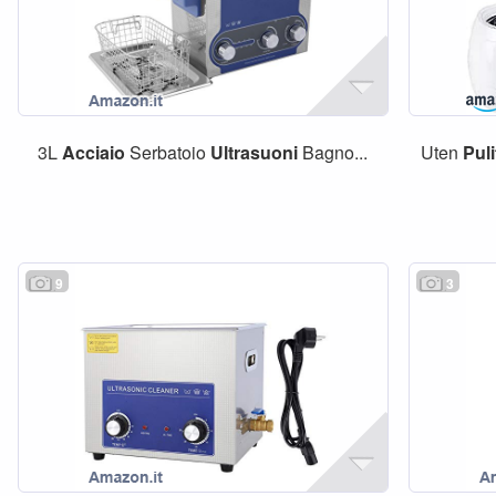
3L
Acciaio
Serbatoio
Ultrasuoni
Bagno...
Uten
Puli
9
3