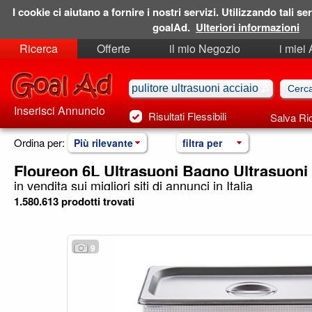
I cookie ci aiutano a fornire i nostri servizi. Utilizzando tali ser
goalAd.
Ulteriori informazioni
Ricerca
Offerte
il mio Negozio
i miei
Ricerche Salvate
Preferiti
Inserisci Annuncio
Risultati Flessibili
Salva Ri
Ordina per:
Più rilevante
filtra per
Floureon 6L Ultrasuoni Bagno Ultrasuoni 
in vendita sui migliori siti di annunci in Italia
1.580.613 prodotti trovati
9