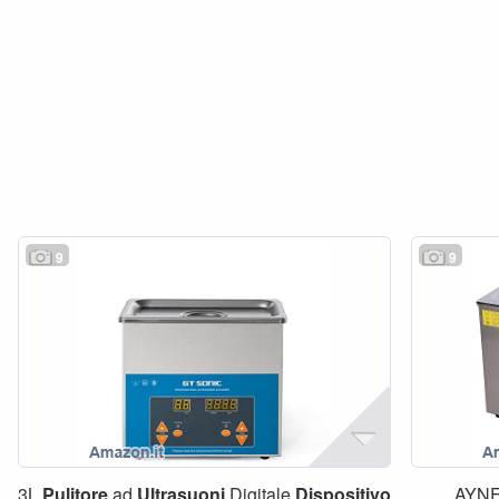
9
9
3L
Pulitore
ad
Ultrasuoni
Digitale
Dispositivo
AYN