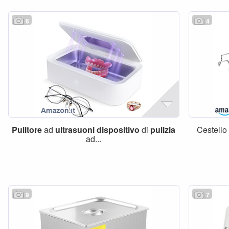
6
4
Pulitore
ad
ultrasuoni
dispositivo
di
pulizia
Cestello 
ad...
9
7