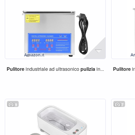
Pulitore
industriale ad ultrasonico
pulizia
in...
Pulitore
i
9
7