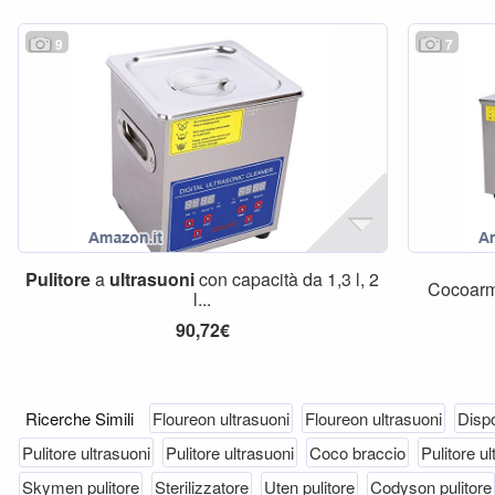
9
7
Pulitore
a
ultrasuoni
con capacità da 1,3 l, 2
Cocoarm
l...
90,72€
Ricerche Simili
Floureon ultrasuoni
Floureon ultrasuoni
Dispo
Pulitore ultrasuoni
Pulitore ultrasuoni
Coco braccio
Pulitore u
Skymen pulitore
Sterilizzatore
Uten pulitore
Codyson pulitore