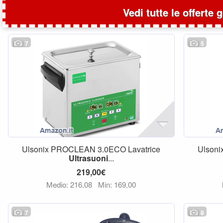
Vedi tutte le offerte 
7
5
Ulsonix PROCLEAN 3.0ECO Lavatrice
Ulson
Ultrasuoni
...
219,00€
Medio: 216,08
Min: 169,00
7
8