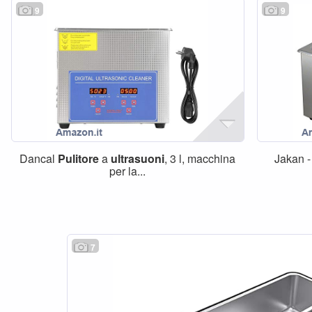
9
9
Dancal
Pulitore
a
ultrasuoni
, 3 l, macchina
Jakan 
per la...
7