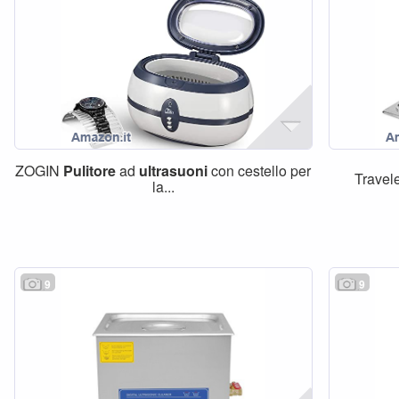
ZOGIN
Pulitore
ad
ultrasuoni
con cestello per
Travel
la...
9
9