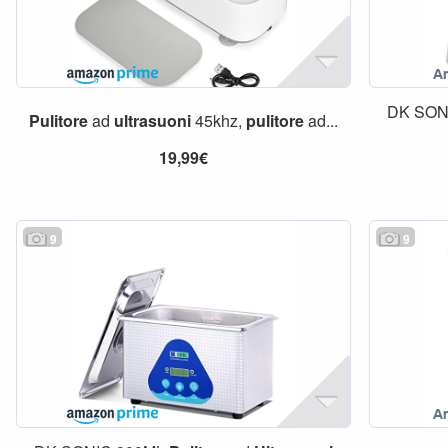
DK SON
Pulitore
ad
ultrasuoni
45khz,
pulitore
ad...
19,99€
9
9