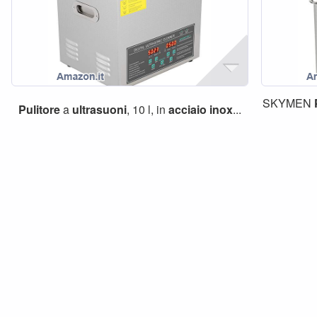
SKYMEN
Pulitore
a
ultrasuoni
, 10 l, in
acciaio
inox
...