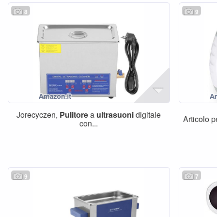
8
9
Jorecyczen,
Pulitore
a
ultrasuoni
digitale
Articolo p
con...
9
7