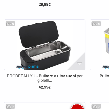
29,99€
9
9
PROBEEALLYU -
Pulitore
a
ultrasuoni
per
Pulit
gioielli...
42,99€
7
7