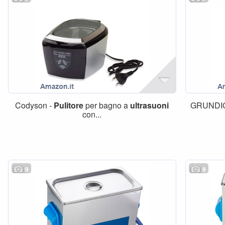
Codyson -
Pulitore
per bagno a
ultrasuoni
GRUNDIG
con...
9
9