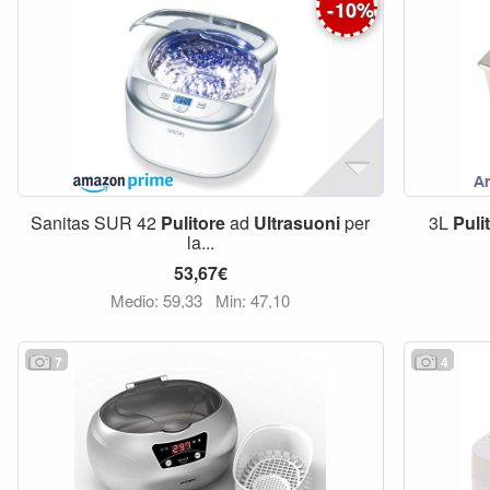
-
10
%
Sanitas SUR 42
Pulitore
ad
Ultrasuoni
per
3L
Puli
la...
53,67€
Medio: 59,33
Min: 47,10
7
4