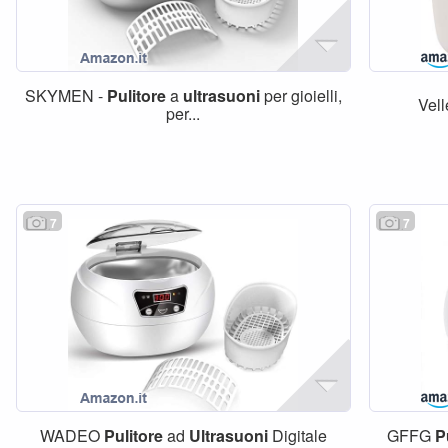
SKYMEN -
Pulitore
a
ultrasuoni
per gioielli,
Vel
per...
7
7
WADEO
Pulitore
ad
Ultrasuoni
Digitale
GFFG
P