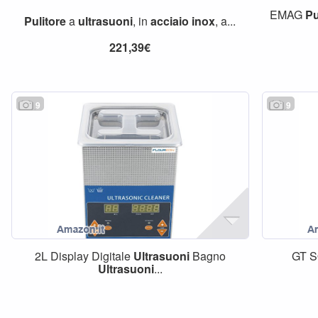
EMAG
Pu
Pulitore
a
ultrasuoni
, in
acciaio
inox
, a...
221,39€
9
9
2L Display Digitale
Ultrasuoni
Bagno
GT 
Ultrasuoni
...