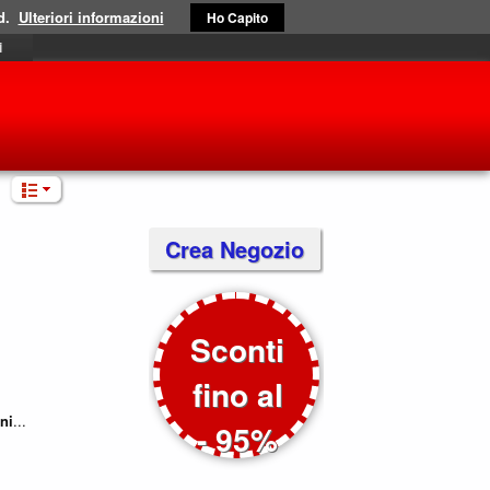
d.
Ulteriori informazioni
Ho Capito
i
Crea Negozio
Sconti
fino al
ni
...
- 95%