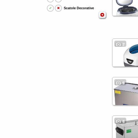
✓
✖
Scatole Decorative
7
9
6