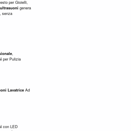
to per Gioielli,
ultrasuoni
genera
a, senza
sionale
,
i
per Pulizia
uoni
Lavatrice
Ad
i
con LED