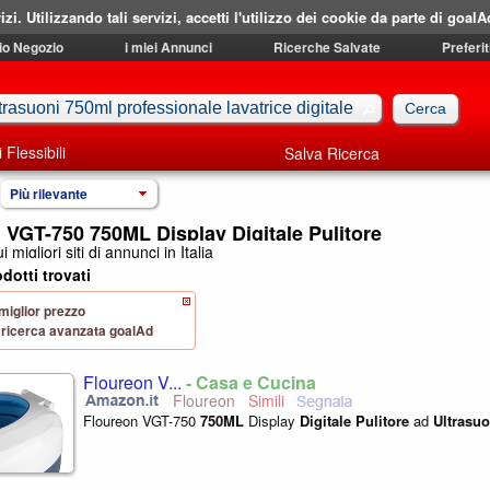
izi. Utilizzando tali servizi, accetti l'utilizzo dei cookie da parte di goalA
mio Negozio
i miei Annunci
Ricerche Salvate
Preferit
i Flessibili
Salva Ricerca
Più rilevante
 VGT-750 750ML Display Digitale Pulitore
i migliori siti di annunci in Italia
dotti trovati
 miglior prezzo
 di ricerca avanzata goalAd
Floureon V...
- Casa e Cucina
Floureon
Floureon VGT-750
750ML
Display
Digitale
Pulitore
ad
Ultrasuo