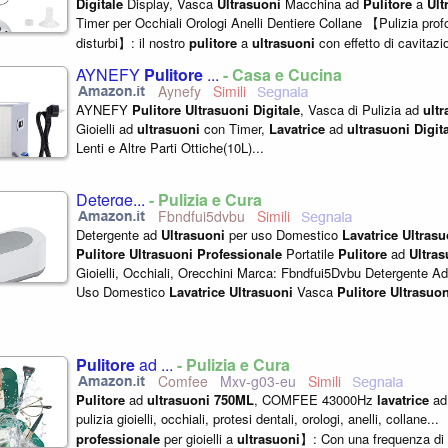
Digitale
Display, Vasca
Ultrasuoni
Macchina ad
Pulitore
a
Ult
Timer per Occhiali Orologi Anelli Dentiere Collane 【Pulizia pro
disturbi】: il nostro
pulitore
a
ultrasuoni
con effetto di cavitaz
di 42 kHz produce...
AYNEFY
Pulitore
...
- Casa e Cucina
Aynefy
AYNEFY
Pulitore
Ultrasuoni
Digitale
, Vasca di Pulizia ad
ult
Gioielli ad
ultrasuoni
con Timer,
Lavatrice
ad
ultrasuoni
Digit
Lenti e Altre Parti Ottiche(10L)...
Deterge...
- Pulizia e Cura
Fbndfui5dvbu
Detergente ad
Ultrasuoni
per uso Domestico
Lavatrice
Ultrasu
Pulitore
Ultrasuoni
Professionale
Portatile
Pulitore
ad
Ultras
Gioielli, Occhiali, Orecchini Marca: Fbndfui5Dvbu Detergente A
Uso Domestico
Lavatrice
Ultrasuoni
Vasca
Pulitore
Ultrasuon
Portatile
Pulitore
...
Pulitore
ad ...
- Pulizia e Cura
Comfee
Mxv-g03-eu
Pulitore
ad
ultrasuoni
750ML
, COMFEE 43000Hz
lavatrice
a
pulizia gioielli, occhiali, protesi dentali, orologi, anelli, collane...
professionale
per gioielli a
ultrasuoni
】: Con una frequenza di 