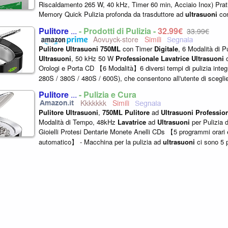
Riscaldamento 265 W, 40 kHz, Timer 60 min, Acciaio Inox) Prat
Memory Quick Pulizia profonda da trasduttore ad
ultrasuoni
con
2 pressione datori Display
digitale
...
Pulitore
...
- Prodotti di Pulizia -
32,99€
33,99€
Aovuyck-store
Pulitore
Ultrasuoni
750ML
con Timer
Digitale
, 6 Modalità di P
Ultrasuoni
, 50 kHz 50 W
Professionale
Lavatrice
Ultrasuoni
c
Orologi e Porta CD 【6 Modalità】6 diversi tempi di pulizia integr
280S / 380S / 480S / 600S), che consentono all'utente di scegli
appropriata...
Pulitore
...
- Pulizia e Cura
Kkkkkkk
Pulitore
Ultrasuoni
,
750ML
Pulitore
ad
Ultrasuoni
Professio
Modalità di Tempo, 48kHz
Lavatrice
ad
Ultrasuoni
per Pulizia d
Gioielli Protesi Dentarie Monete Anelli CDs 【5 programmi orari
automatico】 - Macchina per la pulizia ad
ultrasuoni
ci sono 5 p
90, 180, 280...