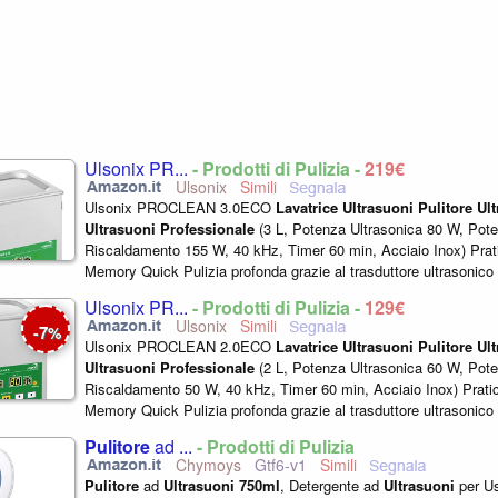
Ulsonix PR...
- Prodotti di Pulizia -
219€
Ulsonix
Ulsonix PROCLEAN 3.0ECO
Lavatrice
Ultrasuoni
Pulitore
Ul
Ultrasuoni
Professionale
(3 L, Potenza Ultrasonica 80 W, Pote
Riscaldamento 155 W, 40 kHz, Timer 60 min, Acciaio Inox) Prat
Memory Quick Pulizia profonda grazie al trasduttore ultrasonic
kHz Costruzione particolarmente...
Ulsonix PR...
- Prodotti di Pulizia -
129€
Ulsonix
7
-
%
Ulsonix PROCLEAN 2.0ECO
Lavatrice
Ultrasuoni
Pulitore
Ul
Ultrasuoni
Professionale
(2 L, Potenza Ultrasonica 60 W, Pote
Riscaldamento 50 W, 40 kHz, Timer 60 min, Acciaio Inox) Prati
Memory Quick Pulizia profonda grazie al trasduttore ultrasonic
kHz Costruzione particolarmente...
Pulitore
ad ...
- Prodotti di Pulizia
Chymoys
Gtf6-v1
Pulitore
ad
Ultrasuoni
750ml
, Detergente ad
Ultrasuoni
per U