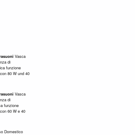
trasuoni
Vasca
nza di
ica funzione
o con 80 W und 40
trasuoni
Vasca
nza di
ca funzione
o con 60 W e 40
so Domestico