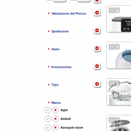
6
Valutazione del Prezzo
Spedizione
7
Stato
Inserzionista
9
Tipo
Marca
✓
✖
Agm
✓
✖
Anbull
7
✓
✖
Aovuyck-store