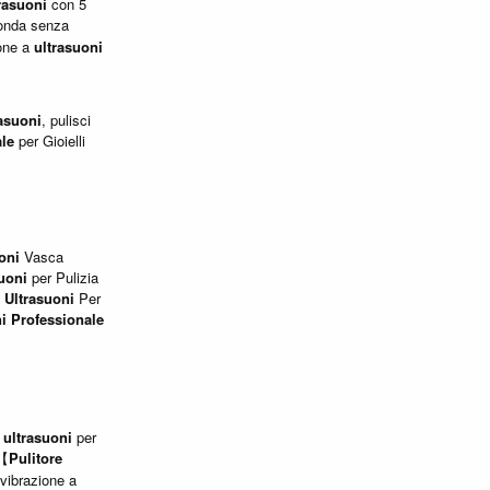
rasuoni
con 5
fonda senza
ione a
ultrasuoni
rasuoni
, pulisci
ale
per Gioielli
oni
Vasca
uoni
per Pulizia
d
Ultrasuoni
Per
i
Professionale
d
ultrasuoni
per
 【
Pulitore
vibrazione a