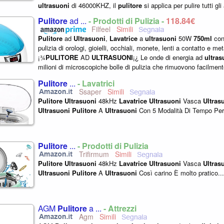
ultrasuoni
di 46000KHZ, il
pulitore
si applica per pulire tutti gli
irraggiungibili...
Pulitore
ad ...
- Prodotti di Pulizia -
118,84€
Filfeel
Pulitore
ad
Ultrasuoni
,
Lavatrice
a
ultrasuoni
50W
750ml
con 
pulizia di orologi, gioielli, occhiali, monete, lenti a contatto e met
¡¾
PULITORE
AD
ULTRASUONI
¡¿ Le onde di energia ad
ultras
milioni di microscopiche bolle di pulizia che rimuovono facilment
sporco senza...
Pulitore
...
- Lavatrici
Ssaper
Pulitore
Ultrasuoni
48kHz
Lavatrice
Ultrasuoni
Vasca
Ultras
Ultrasuoni
Pulitore
A
Ultrasuoni
Con 5 Modalità Di Tempo Per
Pulitore
...
- Prodotti di Pulizia
Trifirmum
Pulitore
Ultrasuoni
48kHz
Lavatrice
Ultrasuoni
Vasca
Ultras
Ultrasuoni
Pulitore
A
Ultrasuoni
Così carino È molto pratico...
AGM
Pulitore
a ...
- Attrezzi
Agm