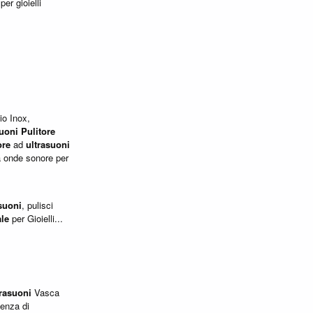
per gioielli
io Inox,
suoni
Pulitore
ore
ad
ultrasuoni
a onde sonore per
suoni
, pulisci
ale
per Gioielli...
trasuoni
Vasca
enza di