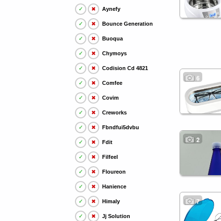
✓
✖
Aynefy
✓
✖
Bounce Generation
✓
✖
Buoqua
✓
✖
Chymoys
✓
✖
Codision Cd 4821
6
✓
✖
Comfee
✓
✖
Covim
✓
✖
Creworks
✓
✖
Fbndfui5dvbu
2
✓
✖
Fdit
✓
✖
Filfeel
✓
✖
Floureon
✓
✖
Hanience
7
✓
✖
Himaly
✓
✖
Jj Solution