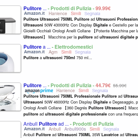
Pulitore
...
- Prodotti di Pulizia -
99,99€
Hanience
Pulitore
Ultrasuoni
750ML
Pulitore
ad
Ultrasuoni
Profession
Ultrasuoni
50W 43000Hz Con Display
Digitale
e Cestello per la
Gioielli Occhiali Orologi Anelli Collane 【Potente Macchina per 
Ultrasuoni
】 Macchina per la
pulitore
ad
ultrasuoni
digitale
p
una frequenza fino...
Pulitore
a ...
- Elettrodomestici
Agm
Pulitore
a
ultrasuoni
750ml
750 ml...
Pulitore
...
- Prodotti di Pulizia -
44,79€
55,99€
Hanience
Pulitore
Ultrasuoni
750ML
Professionale
Pulitore
ad
Ultrasu
Ultrasuoni
50W 46000Hz Con Display
Digitale
e Degasaggio, pe
Orologi Anelli Collane 【360 Degrés
Pulitore
Ultrasuoni
】Macch
pulitore
ad
ultrasuoni
digitale
professionale
con una frequenz
Hz, che può produrre...
Anbull
Pulitore
ad ...
- Prodotti di Pulizia
Anbull
Anbull900s
Anbull
Pulitore
ad
Ultrasuoni
750ML
35W
Lavatrice
ad
Ultras