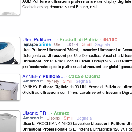
AGM
Pulitore
a
ultrasuoni
professionale
con display
digitale
Occhiali orologi dentiere 600ml Blanco, azul...
Uten
Pulitore
...
- Prodotti di Pulizia -
38,10€
Uten
E0444
Uten
Pulitore
Ultrasuoni
750ml
,
Lavatrice
Ultrasuoni
in Accia
Detergente ad
Ultrasuoni
per Uso Domestico, Vaschetta
Ultra
Ultrasuoni
Portatile per Occhiali Gioielli Orologi 209/5000
Pulit
professionale
: questo
pulitore
ad
ultrasuoni
per gioielli gener
una pulizia potente...
AYNEFY
Pulitore
...
- Casa e Cucina
Aynefy
AYNEFY
Pulitore
Digitale
da 30 Litri, Vasca di Pulizia ad
ultra
Gioielli ad
ultrasuoni
con Timer,
Lavatrice
ad
ultrasuoni
Digit
Ulsonix PR...
- Attrezzi
Ulsonix
Ulsonix PROCLEAN 6.0ECO
Lavatrice
Ultrasuoni
Pulitore
Ul
Ultrasuoni
Professionale
(6 L, Potenza Ultrasonica 120 W, Pot