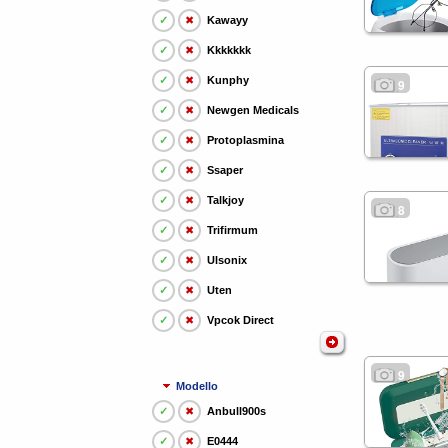
✓
✖
Kawayy
✓
✖
Kkkkkkk
✓
✖
Kunphy
9
✓
✖
Newgen Medicals
✓
✖
Protoplasmina
✓
✖
Ssaper
✓
✖
Talkjoy
8
✓
✖
Trifirmum
✓
✖
Ulsonix
✓
✖
Uten
✓
✖
Vpcok Direct
9
Modello
✓
✖
Anbull900s
✓
✖
E0444