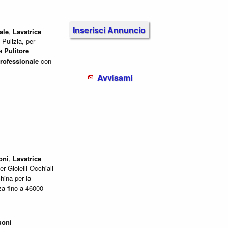
Inserisci Annuncio
ale
,
Lavatrice
 Pulizia, per
la
Pulitore
rofessionale
con
Avvisami
oni
,
Lavatrice
r Gioielli Occhiali
ina per la
a fino a 46000
uoni