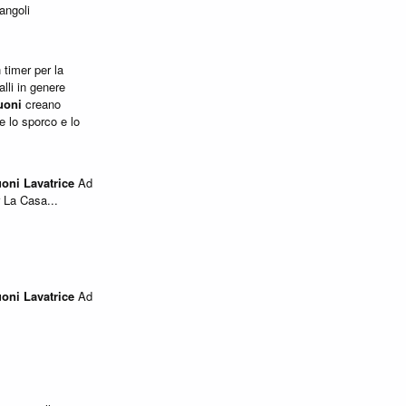
 angoli
timer per la
alli in genere
uoni
creano
e lo sporco e lo
uoni
Lavatrice
Ad
 La Casa...
uoni
Lavatrice
Ad