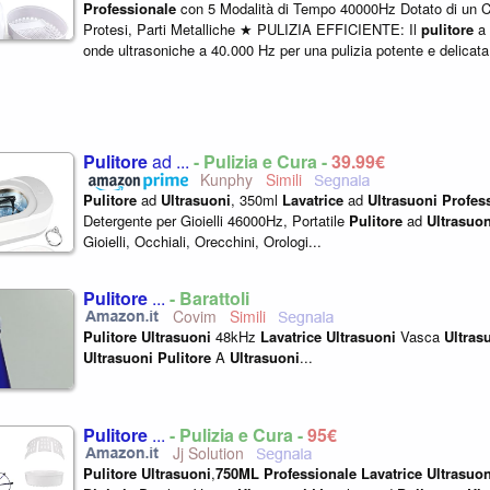
Professionale
con 5 Modalità di Tempo 40000Hz Dotato di un Ces
Protesi, Parti Metalliche ★ PULIZIA EFFICIENTE: Il
pulitore
a
onde ultrasoniche a 40.000 Hz per una pulizia potente e delicat
danneggiare i tuoi oggetti...
Pulitore
ad ...
- Pulizia e Cura -
39,99€
Kunphy
Pulitore
ad
Ultrasuoni
, 350ml
Lavatrice
ad
Ultrasuoni
Profes
Detergente per Gioielli 46000Hz, Portatile
Pulitore
ad
Ultrasuon
Gioielli, Occhiali, Orecchini, Orologi...
Pulitore
...
- Barattoli
Covim
Pulitore
Ultrasuoni
48kHz
Lavatrice
Ultrasuoni
Vasca
Ultras
Ultrasuoni
Pulitore
A
Ultrasuoni
...
Pulitore
...
- Pulizia e Cura -
95€
Jj Solution
Pulitore
Ultrasuoni
,
750ML
Professionale
Lavatrice
Ultrasuon