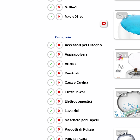
✓
✖
Gtf6-v1
9
✓
✖
Mxv-g03-eu
Categoria
✓
✖
Accessori per Disegno
✓
✖
Aspirapolvere
7
✓
✖
Attrezzi
✓
✖
Barattoli
✓
✖
Casa e Cucina
✓
✖
Cuffie In-ear
8
✓
✖
Elettrodomestici
✓
✖
Lavatrici
✓
✖
Maschere per Capelli
✓
✖
Prodotti di Pulizia
7
✓
✖
Pulizia e Cura