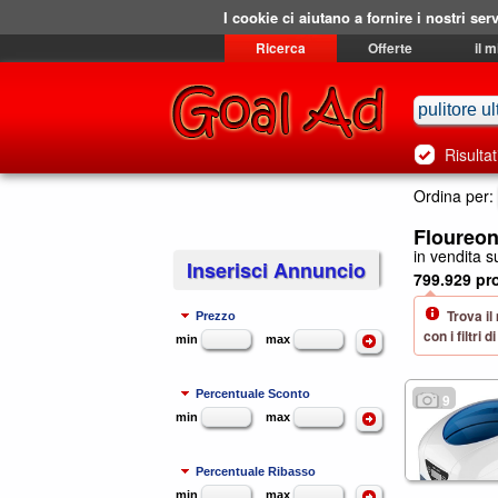
I cookie ci aiutano a fornire i nostri serv
Ricerca
Offerte
il 
Risultat
Ordina per:
Floureon
in vendita su
Inserisci Annuncio
799.929 pro
Trova il
Prezzo
con i filtri
min
max
Percentuale Sconto
9
min
max
Percentuale Ribasso
min
max