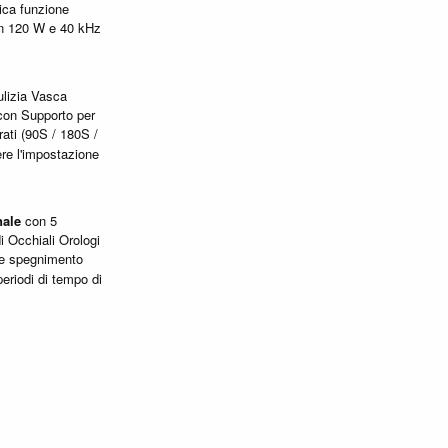
ica funzione
 120 W e 40 kHz
ulizia Vasca
on Supporto per
ati (90S / 180S /
ere l'impostazione
nale
con 5
i Occhiali Orologi
 e spegnimento
eriodi di tempo di