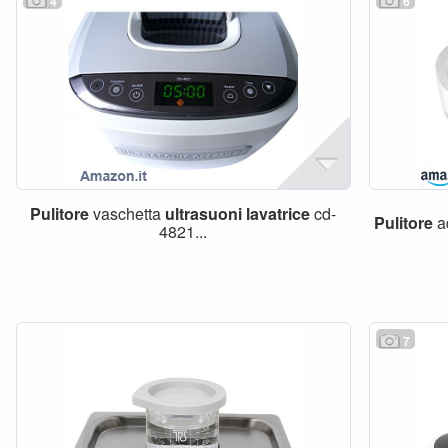
4
6
Pulitore
vaschetta
ultrasuoni
lavatrice
cd-
Pulitore
a
4821...
7