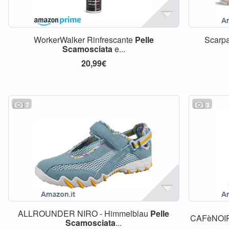
WorkerWalker Rinfrescante
Pelle
Scarpa
Scamosciata
e...
20,99€
7
3
ALLROUNDER NIRO - Himmelblau
Pelle
CAFèNOIR 
Scamosciata
...