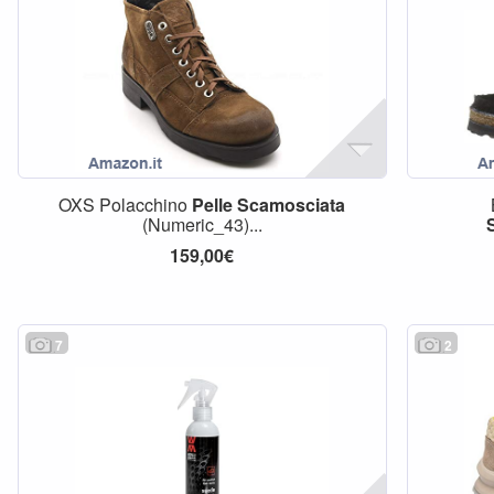
OXS Polacchino
Pelle
Scamosciata
(Numeric_43)...
159,00€
7
2