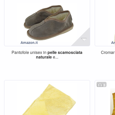
Pantofole unisex in
pelle
scamosciata
Croma
naturale
e...
3