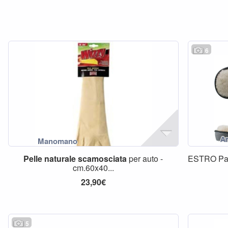
6
Pelle
naturale
scamosciata
per auto -
ESTRO Pan
cm.60x40...
23,90€
5