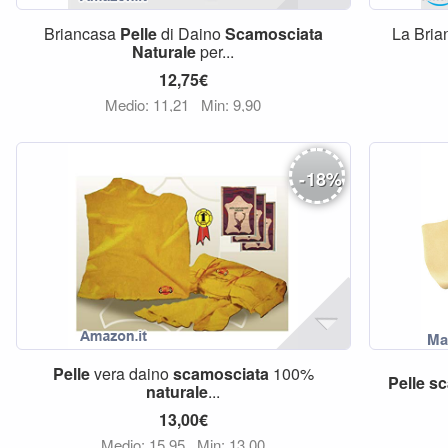
Briancasa
Pelle
di Daino
Scamosciata
La Bria
Naturale
per...
12,75€
Medio: 11,21
Min: 9,90
-
18
%
Pelle
vera daino
scamosciata
100%
Pelle
sc
naturale
...
13,00€
Medio: 15,95
Min: 13,00