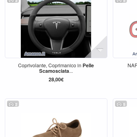
3
5
Coprivolante, Coprimanico in
Pelle
NAP
Scamosciata
...
28,00€
2
5