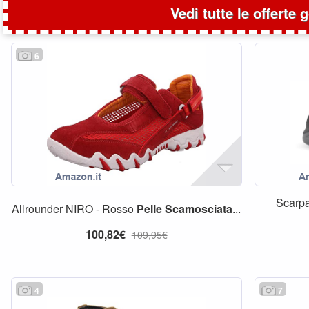
Vedi tutte le offerte 
6
Scarpa
Allrounder NIRO - Rosso
Pelle
Scamosciata
...
100,82€
109,95€
4
7