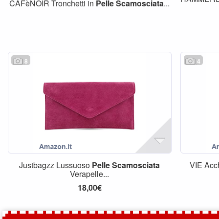
CAFèNOIR Tronchetti in
Pelle
Scamosciata
...
8
4
Justbagzz Lussuoso
Pelle
Scamosciata
VIE Acc
Verapelle...
18,00€