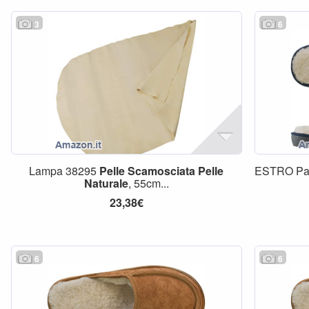
3
6
Lampa 38295
Pelle
Scamosciata
Pelle
ESTRO Pan
Naturale
, 55cm...
23,38€
6
6