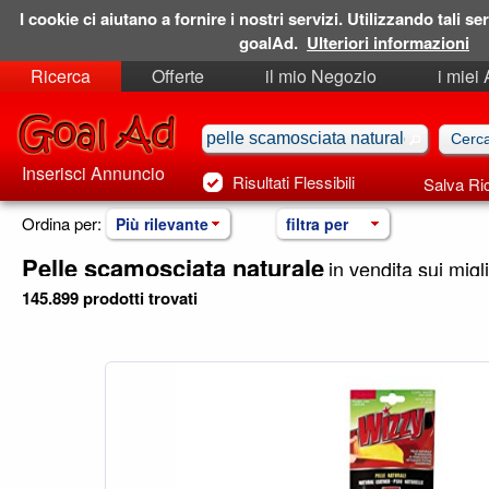
I cookie ci aiutano a fornire i nostri servizi. Utilizzando tali ser
goalAd.
Ulteriori informazioni
Ricerca
Offerte
il mio Negozio
i miei
Ricerche Salvate
Preferiti
Inserisci Annuncio
Risultati Flessibili
Salva Ri
Ordina per:
Più rilevante
filtra per
Pelle scamosciata naturale
in vendita sui miglio
145.899 prodotti trovati