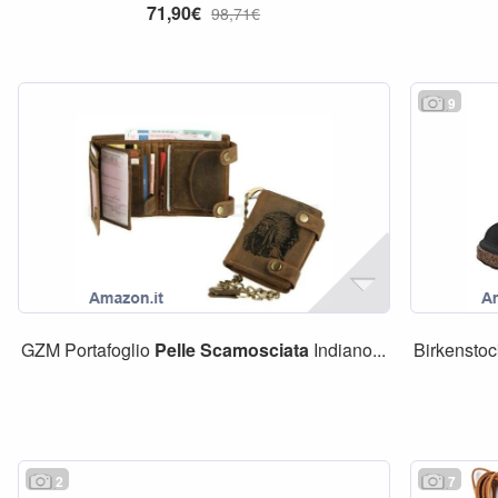
71,90€
98,71€
9
GZM Portafoglio
Pelle
Scamosciata
Indiano...
Birkenstoc
2
7