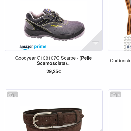
Goodyear G138107C Scarpe - (
Pelle
Cordoncin
Scamosciata
)...
29,25€
3
4