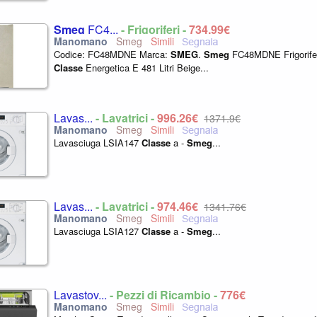
Smeg
FC4...
- Frigoriferi -
734,99€
Smeg
Codice: FC48MDNE Marca:
SMEG
.
Smeg
FC48MDNE Frigorife
Classe
Energetica E 481 Litri Beige...
Lavas...
- Lavatrici -
996,26€
1371,9€
Smeg
Lavasciuga LSIA147
Classe
a -
Smeg
...
Lavas...
- Lavatrici -
974,46€
1341,76€
Smeg
Lavasciuga LSIA127
Classe
a -
Smeg
...
Lavastov...
- Pezzi di Ricambio -
776€
Smeg