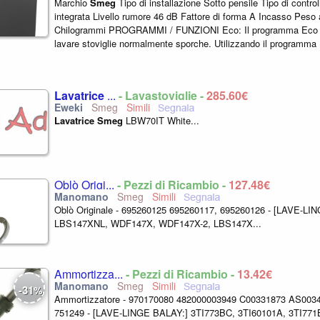
Marchio
Smeg
Tipo di installazione Sotto pensile Tipo di contr
integrata Livello rumore 46 dB Fattore di forma A Incasso Peso a
Chilogrammi PROGRAMMI / FUNZIONI Eco: Il programma Eco 
lavare stoviglie normalmente sporche. Utilizzando il programm
garantite le migliori prestazioni...
Lavatrice
...
- Lavastoviglie -
285,60€
Smeg
Lavatrice
Smeg
LBW70IT White...
Oblò Origi...
- Pezzi di Ricambio -
127,48€
Smeg
Oblò Originale - 695260125 695260117, 695260126 - [LAVE-LI
LBS147XNL, WDF147X, WDF147X-2, LBS147X...
Ammortizza...
- Pezzi di Ricambio -
13,42€
Smeg
31
-
%
Ammortizzatore - 970170080 482000003949 C00331873 AS003
751249 - [LAVE-LINGE BALAY:] 3TI773BC, 3TI60101A, 3TI771