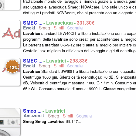
tradizionale mondo del lavaggio si rinnova grazie alla nuova gam
asciugatrici e lavasciuga
Smeg
: NOVAcare. Uno stile unico e ca
distingue i prodotti NOVAcare, che si presenta con un elegante 
disponibile in versione bianca...
SMEG
...
- Lavasciuga -
331,30€
Smeg
Lavatrice
standard LBW40CIT a libera installazione con la capac
programmi della
lavatrice
sono creati per accontentare al meglio 
La partenza ritardata 3-6-9-12 ore ti aiuta al meglio per iniziare 
Cestello inox migliora la efficienza del lavaggio e giri di centrifug
SMEG
...
- Lavatrici -
298,83€
Smeg
13
-
%
Lavatrice
Standard LBW60IT a libera installazione con capacità 
Centrifuga 1000 giri. Silenziosità (centrifuga): 76 dB, Silenziosit
dB, Velocità di centrifuga massima: 1000 Giri / min. Consumo e
65 kWh, Consumo annuale di acqua: 9900 L.
Classe
energetica
prodotto...
Smeg
...
- Lavatrici
Smeg
Smeg
Smeg
Lavatrice
Slb147...