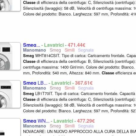
Classe
di efficienza della centrifuga: C, Silenziosità (centrifuga)
Silenziosità (lavaggio): 58 dB, Velocità di centrifuga massima: 1
Colore del prodotto: Bianco. Larghezza: 597 mm, Profondità: 4
845 mm.
Classe
...
Smeg
...
- Lavatrici -
471,44€
Smeg
Smeg
WHT814CSIT. Tipo di carica: Caricamento frontale. Capaci
Classe
di efficienza della centrifuga: B, Silenziosità (centrifuga)
centrifuga massima: 1400 Giri/min. Colore del prodotto: Bianco
mm, Profondità: 540 mm, Altezza: 840 mm.
Classe
efficienza e
Smeg
LB...
- Lavatrici -
367,61€
Smeg
Smeg
LB1T70IT. Tipo di carica: Caricamento frontale. Capacità 
Classe
di efficienza della centrifuga: C, Silenziosità (centrifuga)
Silenziosità (lavaggio): 58 dB, Velocità di centrifuga massima: 1
Colore del prodotto: Bianco. Larghezza: 597 mm, Profondità: 5
845 mm.
Classe
...
Smeg
WN...
- Lavatrici -
477,29€
Smeg
NOVACARE: UN NUOVO APPROCCIO ALLA CURA DELLA BIA