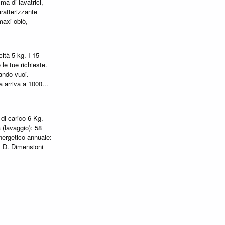
ma di lavatrici,
ratterizzante
maxi-oblò,
ità 5 kg. I 15
le tue richieste.
cando vuoi.
a arriva a 1000...
di carico 6 Kg.
à (lavaggio): 58
nergetico annuale:
: D. Dimensioni