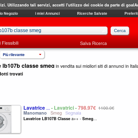
izi. Utilizzando tali servizi, accetti l'utilizzo dei cookie da parte di goalA
mio Negozio
i miei Annunci
Ricerche Salvate
Preferit
i Flessibili
Salva Ricerca
Più rilevante
e lb107b classe smeg
in vendita sui migliori siti di annunci in Itali
otti trovati
Lavatrice
...
- Lavatrici -
798,97€
1100,0€
Smeg
Lavatrice
LB107B
Classe
a++ -
Smeg
...