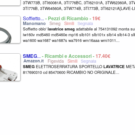
3TW773B, 3TI60081A, 3TI776BC, 3TI62101A, 3TW62360A, 3
3TI776B, 3TW64560A, 3TW774B, 3TI773B, 3TI62121A[LAVE-
WKD28351GB, WIA24200GC, WVD28365SG, WKD28320EU...
Soffietto...
- Pezzi di Ricambio -
19€
Smeg
Soffietto oblo'
lavatrice
smeg
adattabile al 754131092 monta su
iw160v md5460 md5460e mp16 slb101 slb101x slb14 slb14-3 sl
wa1600 wa1687 wa1687s wa7916 wm16aaa wmi1011...
SMEG
...
- Ricambi e Accessori -
17,40€
Figevida
SMEG
ELETTROSERRATURA SPORTELLO
LAVATRICE
META
817690310 cd 85470600 RICAMBIO NO ORIGINALE...