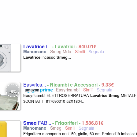
Lavatrice
i...
- Lavatrici -
840,01€
Smeg Mda
Lavatrice
incasso
Smeg
...
Easyrica...
- Ricambi e Accessori -
9,33€
Easyricambi
8
-
%
Easyricambi ELETTROSERRATURA
Lavatrice
Smeg
METALFL
3CONTATTI 817690310 52X1804...
Smeg
FAB...
- Frigoriferi -
1.586,81€
Smeg
Frigorifero monoporta anni '50, giallo, 60 cm Profondità imball