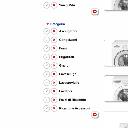
✓
✖
Smeg Mda
Categoria
✓
✖
Asciugatrici
✓
✖
Congelatori
✓
✖
Forni
✓
✖
Frigoriferi
✓
✖
Grandi
✓
✖
Lavasciuga
✓
✖
Lavastoviglie
✓
✖
Lavatrici
✓
✖
Pezzi di Ricambio
✓
✖
Ricambi e Accessori