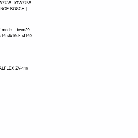
TW778B, 3TW776B,
LINGE BOSCH:]
i modelli: bwm20
b16 slb16dk st160
LFLEX ZV-446