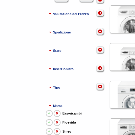
Valutazione del Prezzo
Spedizione
Stato
Inserzionista
Tipo
Marca
✓
✖
Easyricambi
✓
✖
Figevida
✓
✖
Smeg