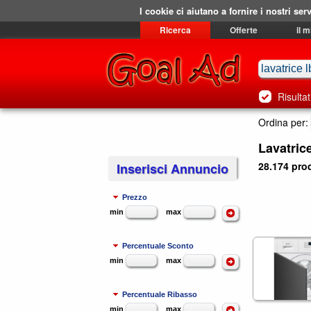
I cookie ci aiutano a fornire i nostri serv
Ricerca
Offerte
il 
Risultat
Ordina per:
Lavatric
28.174 prod
Inserisci Annuncio
Prezzo
min
max
Percentuale Sconto
min
max
Percentuale Ribasso
min
max