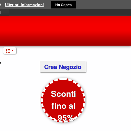
d.
Ulteriori informazioni
Ho Capito
i
a
Crea Negozio
Sconti
fino al
- 95%