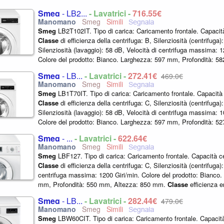
Smeg
- LB2...
- Lavatrici -
716,55€
Smeg
Smeg
LB2T102IT. Tipo di carica: Caricamento frontale. Capacità
Classe
di efficienza della centrifuga: B, Silenziosità (centrifuga)
Silenziosità (lavaggio): 58 dB, Velocità di centrifuga massima: 1
Colore del prodotto: Bianco. Larghezza: 597 mm, Profondità: 5
845 mm. ...
Smeg
- LB...
- Lavatrici -
272,41€
469,0€
Smeg
Smeg
LB1T70IT. Tipo di carica: Caricamento frontale. Capacità 
Classe
di efficienza della centrifuga: C, Silenziosità (centrifuga)
Silenziosità (lavaggio): 58 dB, Velocità di centrifuga massima: 1
Colore del prodotto: Bianco. Larghezza: 597 mm, Profondità: 5
845 mm.
Classe
...
Smeg
- ...
- Lavatrici -
622,64€
Smeg
Smeg
LBF127. Tipo di carica: Caricamento frontale. Capacità ce
Classe
di efficienza della centrifuga: C, Silenziosità (centrifuga)
centrifuga massima: 1200 Giri/min. Colore del prodotto: Bianco
mm, Profondità: 550 mm, Altezza: 850 mm.
Classe
efficienza e
Smeg
- LB...
- Lavatrici -
282,44€
479,0€
Smeg
Smeg
LBW60CIT. Tipo di carica: Caricamento frontale. Capacità