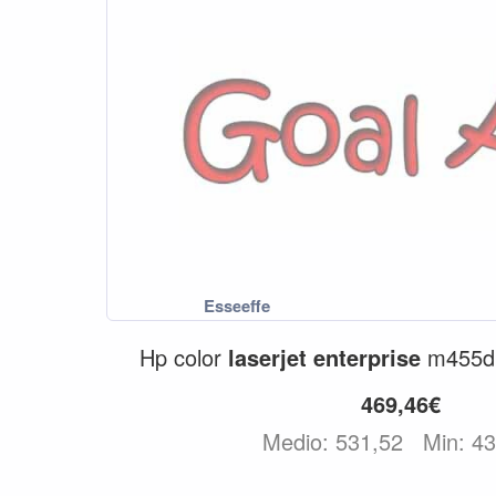
Hp color
laserjet
enterprise
m455
469,46€
Medio: 531,52
Min: 4