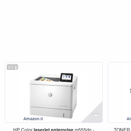
4
HP Color
laserjet
enterprise
m555dn -
TONER 