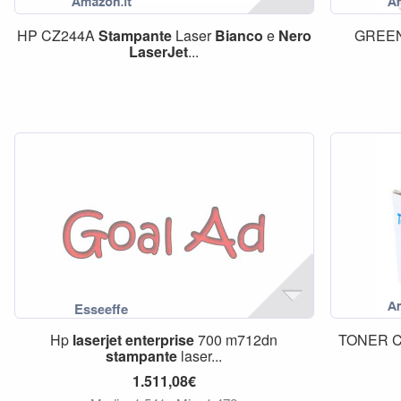
HP CZ244A
Stampante
Laser
Bianco
e
Nero
GREEN
LaserJet
...
Hp
laserjet
enterprise
700 m712dn
TONER C
stampante
laser...
1.511,08€