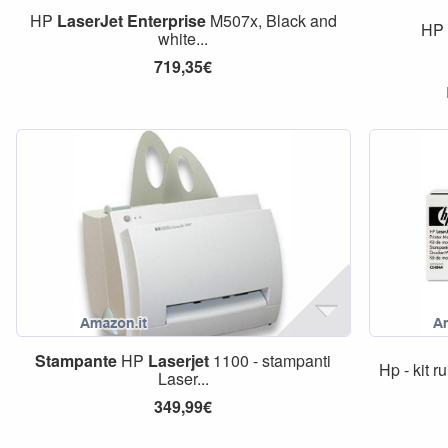
HP
LaserJet
Enterprise
M507x, Black and
HP 
white...
719,35€
Stampante
HP
Laserjet
1100 - stampanti
Hp - kit r
Laser...
349,99€