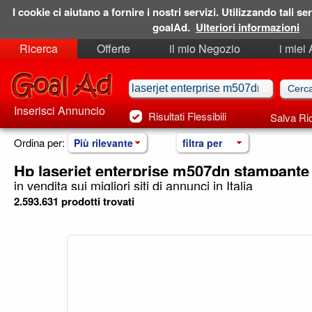
I cookie ci aiutano a fornire i nostri servizi. Utilizzando tali ser
goalAd.
Ulteriori informazioni
Ricerca
Offerte
il mio Negozio
i miei
Ricerche Salvate
Preferiti
Inserisci Annuncio
Risultati Flessibili
Salva Ri
Ordina per:
Più rilevante
filtra per
Hp laserjet enterprise m507dn stampante 
in vendita sui migliori siti di annunci in Italia
2.593.631 prodotti trovati