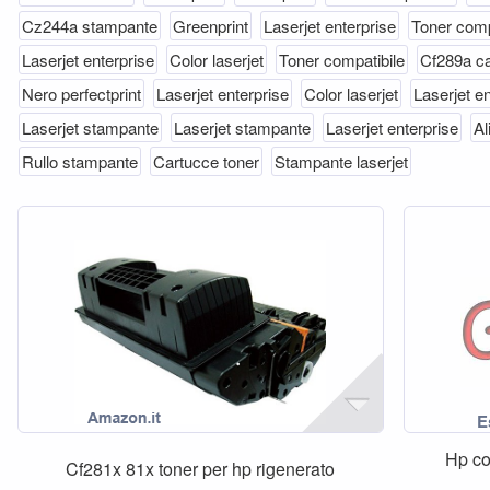
Cz244a stampante
Greenprint
Laserjet enterprise
Toner comp
Laserjet enterprise
Color laserjet
Toner compatibile
Cf289a ca
Nero perfectprint
Laserjet enterprise
Color laserjet
Laserjet e
Laserjet stampante
Laserjet stampante
Laserjet enterprise
Al
Rullo stampante
Cartucce toner
Stampante laserjet
Hp co
Cf281x 81x toner per hp rigenerato