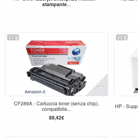
stampante
...
8
2
CF289A - Cartuccia toner (senza chip),
HP - Supp
compatibile...
89,42€