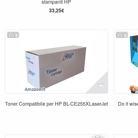
stampanti HP
33,25€
9
4
Toner Compatibile per HP BL-CE255XLaserJet
Do it wis