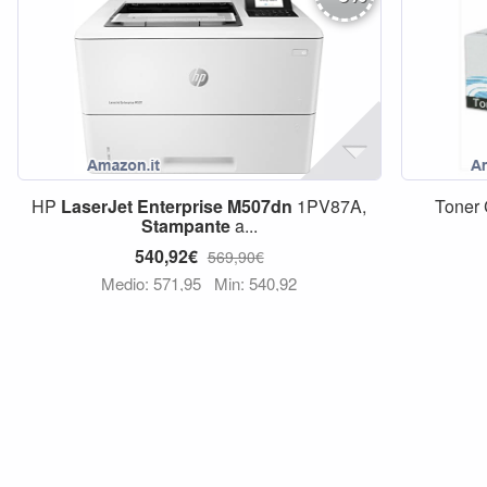
HP
LaserJet
Enterprise
M507dn
1PV87A,
Toner
Stampante
a...
540,92€
569,90€
Medio: 571,95
Min: 540,92