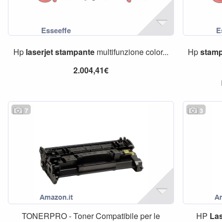
Hp
laserjet
stampante
multifunzione color...
Hp
stam
2.004,41€
7
3
TONERPRO - Toner Compatibile per le
HP
Las