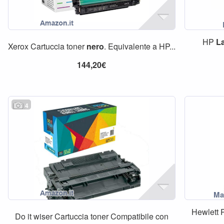
HP
L
Xerox Cartuccia toner
nero
. Equivalente a HP...
144,20€
4
Hewlett 
Do it wiser Cartuccia toner Compatibile con