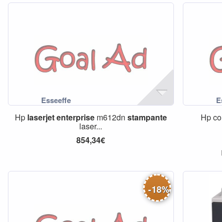
Hp
laserjet
enterprise
m612dn
stampante
Hp co
laser...
854,34€
-
18
%