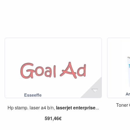
Toner
Hp stamp. laser a4 b/n,
laserjet
enterprise
...
591,46€