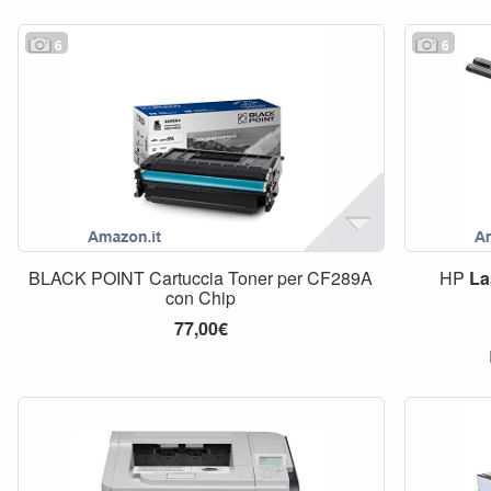
6
6
BLACK POINT Cartuccia Toner per CF289A
HP
La
con Chip
77,00€