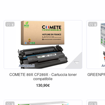
4
8
COMETE 89X CF289X - Cartuccia toner
GREENPR
compatibile
130,90€
9
3