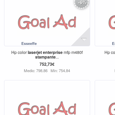
-
6
%
Hp color
laserjet
enterprise
mfp m480f
Hp co
stampante
...
752,73€
Medio: 798,86
Min: 754,84