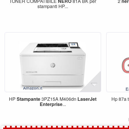
TONER COMPATIBILE
NERO
81A BK per
2
ne
stampanti HP...
HP
Stampante
3PZ15A M406dn
LaserJet
Hp 87a 
Enterprise
...