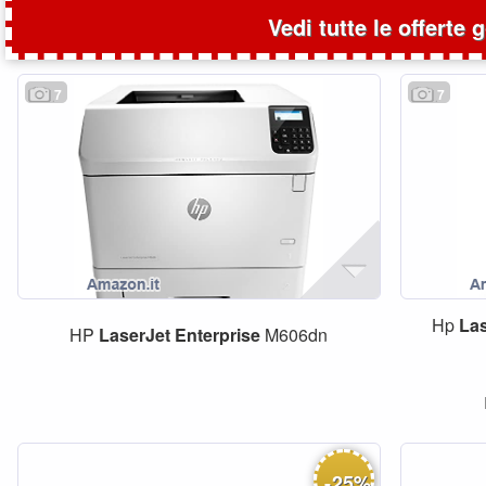
Vedi tutte le offerte 
7
7
Hp
Las
HP
LaserJet
Enterprise
M606dn
-
25
%