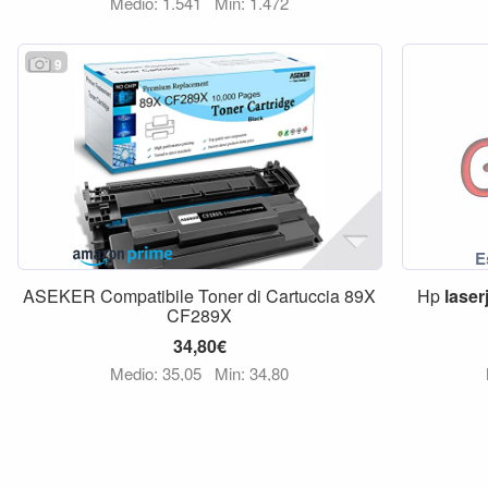
Medio: 1.541
Min: 1.472
9
ASEKER Compatibile Toner di Cartuccia 89X
Hp
laser
CF289X
34,80€
Medio: 35,05
Min: 34,80