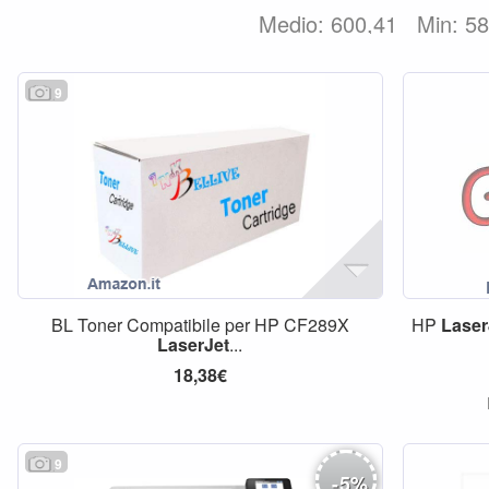
Medio: 600,41
Min: 5
9
BL Toner Compatibile per HP CF289X
HP
Laser
LaserJet
...
18,38€
9
-
5
%