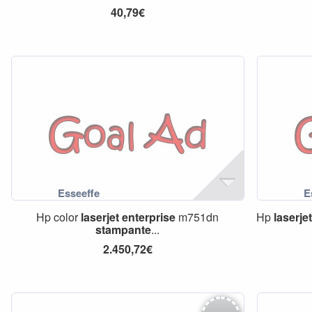
40,79€
Hp color
laserjet
enterprise
m751dn
Hp
laserje
stampante
...
2.450,72€