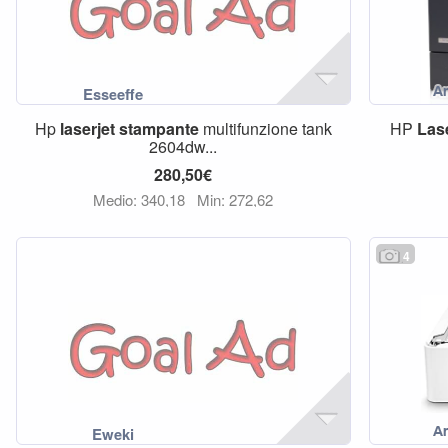
Hp
laserjet
stampante
multifunzione tank
HP
Las
2604dw...
280,50€
Medio: 340,18
Min: 272,62
4