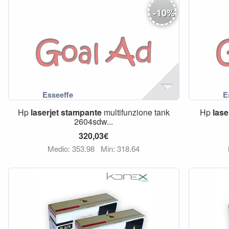
-
10
%
Hp
laserjet
stampante
multifunzione tank
Hp
lase
2604sdw...
320,03€
Medio: 353,98
Min: 318,64