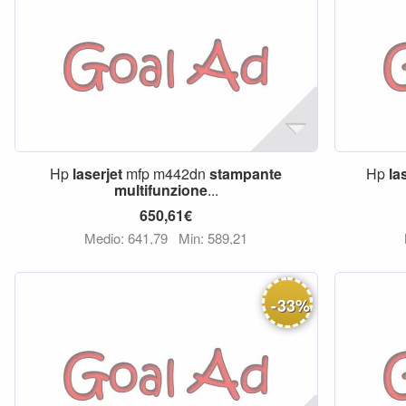
Hp
laserjet
mfp m442dn
stampante
Hp
la
multifunzione
...
650,61€
Medio: 641,79
Min: 589,21
-
33
%