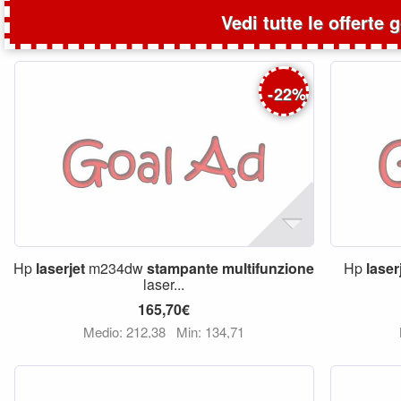
Vedi tutte le offerte 
-
22
%
Hp
laserjet
m234dw
stampante
multifunzione
Hp
laser
laser...
165,70€
Medio: 212,38
Min: 134,71