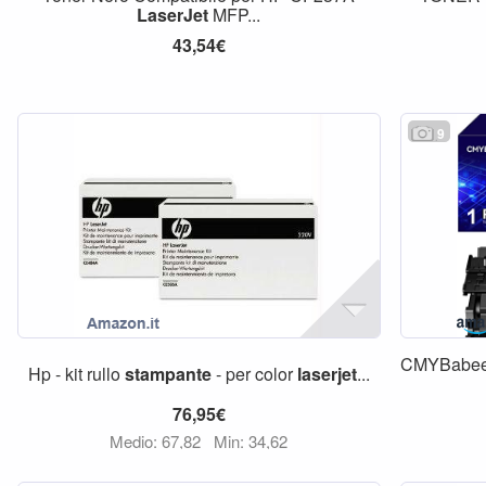
LaserJet
MFP...
43,54€
9
CMYBabee
Hp - kit rullo
stampante
- per color
laserjet
...
76,95€
Medio: 67,82
Min: 34,62