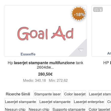
5
-
18
%
Hp
laserjet
stampante
multifunzione
tank
HP
2604dw...
280,50€
Medio: 340,18
Min: 272,62
Ricerche Simili
Stampante laser
Color laserjet
Laserjet sta
Laserjet stampante
Laserjet stampante
Laserjet enterprise
Co
Nessun chip
Nessun chip
Supporto stampante
Color laserjet