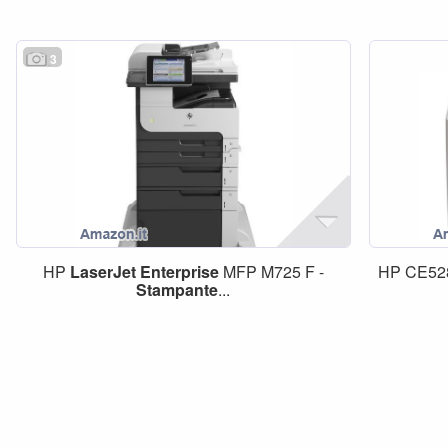
3
HP
LaserJet
Enterprise
MFP M725 F -
HP CE5
Stampante
...