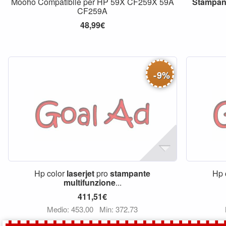
Mooho Compatibile per HP 59X CF259X 59A
Stampan
CF259A
48,99€
-
9
%
Hp color
laserjet
pro
stampante
Hp 
multifunzione
...
411,51€
Medio: 453,00
Min: 372,73