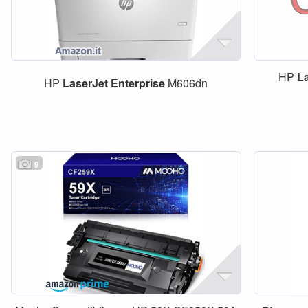
HP
L
HP
LaserJet
Enterprise
M606dn
9