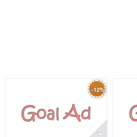
-
12
%