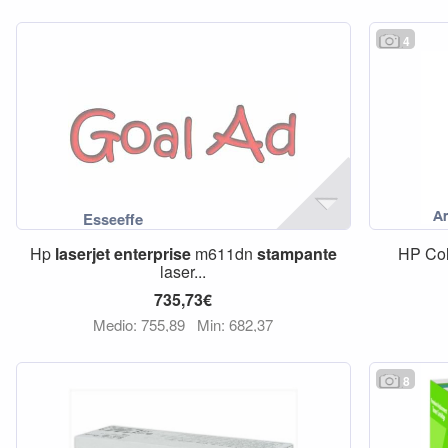
4
Hp
laserjet
enterprise
m611dn
stampante
HP Co
laser...
735,73€
Medio: 755,89
Min: 682,37
8