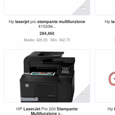
Hp
laserjet
pro
stampante
multifunzione
Hp
la
4102dw...
284,46€
Medio: 425,55
Min: 342,70
HP
LaserJet
Pro 200
Stampante
Hp
Multifunzione
a...