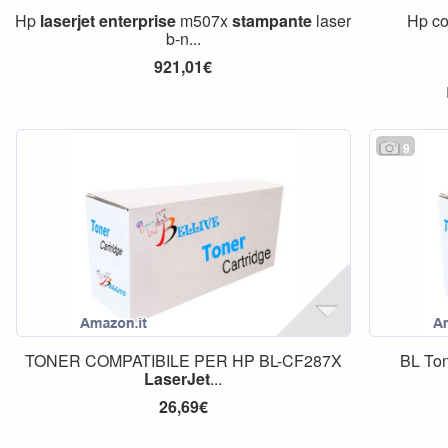
Hp
laserjet
enterprise
m507x
stampante
laser
Hp co
b-n...
921,01€
9
TONER COMPATIBILE PER HP BL-CF287X
BL To
LaserJet
...
26,69€