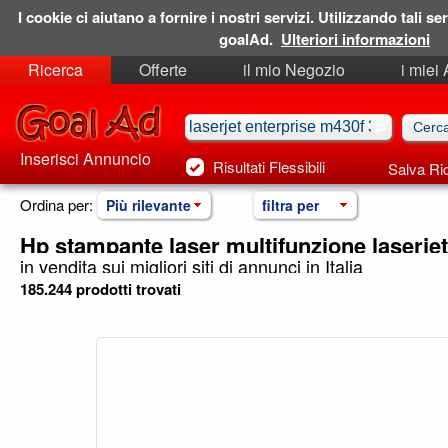
I cookie ci aiutano a fornire i nostri servizi. Utilizzando tali ser
goalAd.
Ulteriori informazioni
Ricerca
Offerte
il mio Negozio
i miei
Ricerche Salvate
Preferiti
Inserisci Annuncio
Risultati Flessibili
Salva Ri
Ordina per:
Più rilevante
filtra per
Hp stampante laser multifunzione laserjet
in vendita sui migliori siti di annunci in Italia
185.244 prodotti trovati