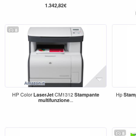
1.342,82€
8
HP Color
LaserJet
CM1312
Stampante
Hp
Stam
multifunzione
...
8