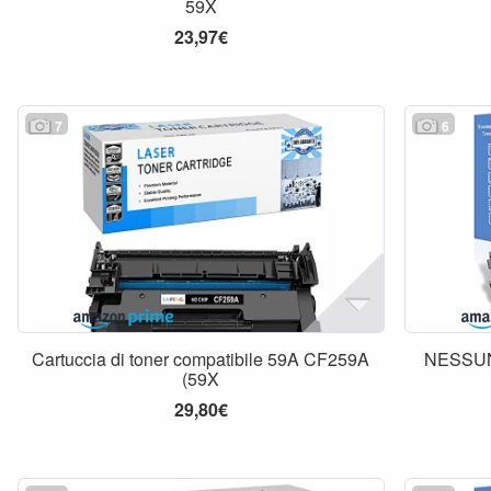
59X
23,97€
7
6
Cartuccia di toner compatibile 59A CF259A
NESSUN
(59X
29,80€