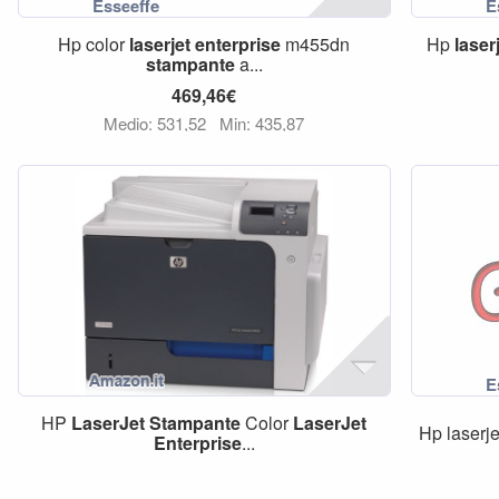
Hp color
laserjet
enterprise
m455dn
Hp
laser
stampante
a...
469,46€
Medio: 531,52
Min: 435,87
HP
LaserJet
Stampante
Color
LaserJet
Hp laserje
Enterprise
...