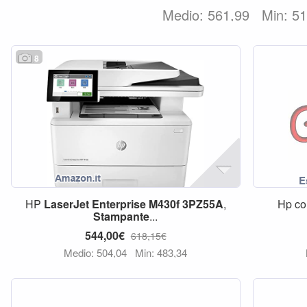
Medio: 561,99
Min: 5
8
HP
LaserJet
Enterprise
M430f
3PZ55A
,
Hp co
Stampante
...
544,00€
618,15€
Medio: 504,04
Min: 483,34