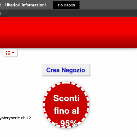
d.
Ulteriori informazioni
Ho Capito
i
Crea Negozio
Sconti
fino al
steryserie
ab 12
- 95%