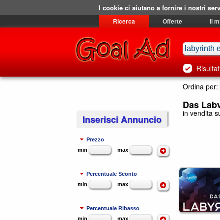
I cookie ci aiutano a fornire i nostri serv
Ricerca
Offerte
il 
Risultat
Ordina per:
Das Laby
in vendita su
Inserisci Annuncio
Prezzo
min
max
Percentuale Sconto
min
max
Percentuale Ribasso
min
max