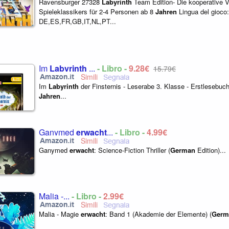
Ravensburger 27328
Labyrinth
Team Edition- Die kooperative V
Spieleklassikers für 2-4 Personen ab 8
Jahren
Lingua del gioco:
DE,ES,FR,GB,IT,NL,PT...
Im
Labyrinth
...
- Libro -
9,28€
15,79€
Im
Labyrinth
der Finsternis - Leserabe 3. Klasse - Erstlesebuch
Jahren
...
Ganymed
erwacht
...
- Libro -
4,99€
Ganymed
erwacht
: Science-Fiction Thriller (
German
Edition)...
Malia -...
- Libro -
2,99€
Malia - Magie
erwacht
: Band 1 (Akademie der Elemente) (
Germ