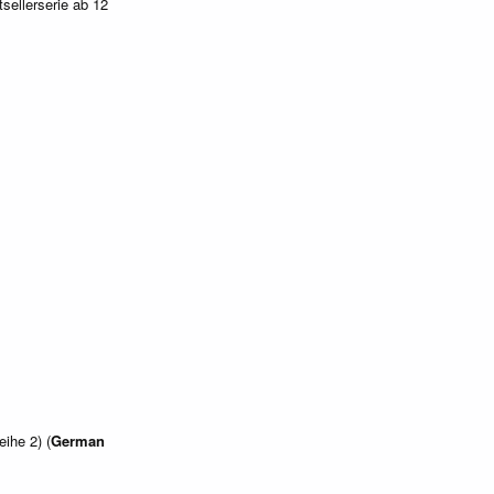
sellerserie ab 12
ihe 2) (
German