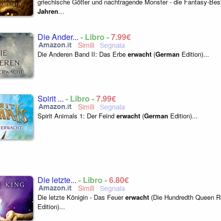
griechische Götter und nachtragende Monster - die Fantasy-Best
Jahren
...
Die Ander...
- Libro -
7,99€
Die Anderen Band II: Das Erbe
erwacht
(
German
Edition)...
Spirit ...
- Libro -
7,99€
Spirit Animals 1: Der Feind
erwacht
(
German
Edition)...
Die letzte...
- Libro -
6,80€
Die letzte Königin - Das Feuer
erwacht
(Die Hundredth Queen Re
Edition)...