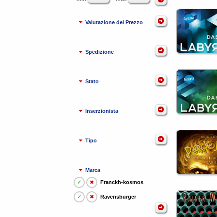
Valutazione del Prezzo
Spedizione
Stato
Inserzionista
Tipo
Marca
✓
✖
Franckh-kosmos
✓
✖
Ravensburger