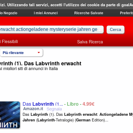
izi. Utilizzando tali servizi, accetti l'utilizzo dei cookie da parte di goalA
mio Negozio
i miei Annunci
Ricerche Salvate
Preferit
i Flessibili
Salva Ricerca
Più rilevante
rinth (1). Das Labyrinth erwacht
i migliori siti di annunci in Italia
Das
Labyrinth
(1...
- Libro -
4,99€
Das
Labyrinth
(1). Das
Labyrinth
erwacht
:
Actiongeladene
My
Jahren
(
Labyrinth
-Tetralogie) (
German
Edition)...