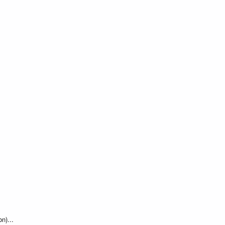
n)...