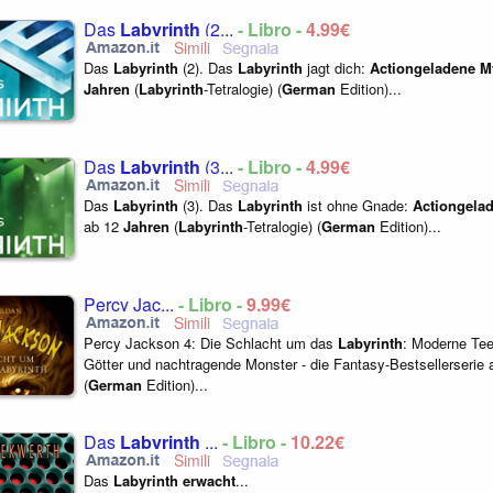
Das
Labyrinth
(2...
- Libro -
4,99€
Das
Labyrinth
(2). Das
Labyrinth
jagt dich:
Actiongeladene
M
Jahren
(
Labyrinth
-Tetralogie) (
German
Edition)...
Das
Labyrinth
(3...
- Libro -
4,99€
Das
Labyrinth
(3). Das
Labyrinth
ist ohne Gnade:
Actiongela
ab 12
Jahren
(
Labyrinth
-Tetralogie) (
German
Edition)...
Percy Jac...
- Libro -
9,99€
Percy Jackson 4: Die Schlacht um das
Labyrinth
: Moderne Tee
Götter und nachtragende Monster - die Fantasy-Bestsellerserie
(
German
Edition)...
Das
Labyrinth
...
- Libro -
10,22€
Das
Labyrinth
erwacht
...