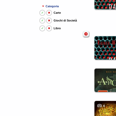
Categoria
✓
✖
Carte
✓
✖
Giochi di Società
✓
✖
Libro
4