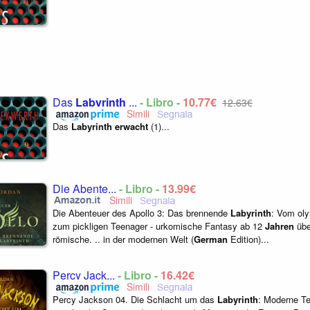
Das
Labyrinth
...
- Libro -
10,77€
12,63€
Das
Labyrinth
erwacht
(1)...
Die Abente...
- Libro -
13,99€
Die Abenteuer des Apollo 3: Das brennende
Labyrinth
: Vom ol
zum pickligen Teenager - urkomische Fantasy ab 12
Jahren
übe
römische. .. in der modernen Welt (
German
Edition)...
Percy Jack...
- Libro -
16,42€
Percy Jackson 04. Die Schlacht um das
Labyrinth
: Moderne Te