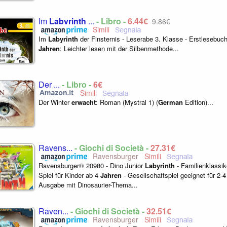
Im
Labyrinth
...
- Libro -
6,44€
9,86€
Im
Labyrinth
der Finsternis - Leserabe 3. Klasse - Erstlesebuch
Jahren
: Leichter lesen mit der Silbenmethode...
Der ...
- Libro -
6€
Der Winter
erwacht
: Roman (Mystral 1) (
German
Edition)...
Ravens...
- Giochi di Società -
27,31€
Ravensburger
Ravensburger® 20980 - Dino Junior
Labyrinth
- Familienklassike
Spiel für Kinder ab 4
Jahren
- Gesellschaftspiel geeignet für 2-4 
Ausgabe mit Dinosaurier-Thema...
Raven...
- Giochi di Società -
32,51€
Ravensburger