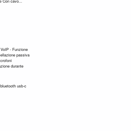
e Con cavo...
 VoIP - Funzione
ellazione passiva
crofoni
azione durante
bluetooth usb-c