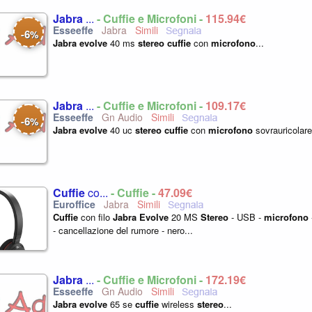
Jabra
...
- Cuffie e Microfoni -
115,94€
Jabra
6
-
%
Jabra
evolve
40 ms
stereo
cuffie
con
microfono
...
Jabra
...
- Cuffie e Microfoni -
109,17€
Gn Audio
6
-
%
Jabra
evolve
40 uc
stereo
cuffie
con
microfono
sovrauricolare
Cuffie
co...
- Cuffie -
47,09€
Jabra
Cuffie
con filo
Jabra
Evolve
20 MS
Stereo
- USB -
microfono
- cancellazione del rumore - nero...
Jabra
...
- Cuffie e Microfoni -
172,19€
Gn Audio
Jabra
evolve
65 se
cuffie
wireless
stereo
...