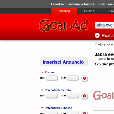
I cookie ci aiutano a fornire i nostri serv
Ricerca
Offerte
il 
Risultat
Ordina per:
Jabra ev
in vendita su
Inserisci Annuncio
175.347 pro
Prezzo
min
max
Percentuale Sconto
min
max
Percentuale Ribasso
min
max