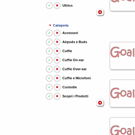
✓
✖
Ultrics
Categoria
✓
✖
Accessori
✓
✖
Airpods e Buds
✓
✖
Cuffie
✓
✖
Cuffie On-ear
✓
✖
Cuffie Over-ear
✓
✖
Cuffie e Microfoni
✓
✖
Custodie
✓
✖
Scopri i Prodotti