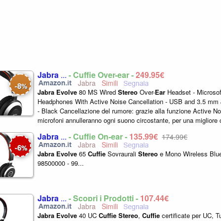
Jabra
...
- Cuffie Over-ear -
249,95€
Jabra
8
-
%
Jabra
Evolve
80 MS Wired
Stereo
Over-
Ear
Headset - Microsof
Headphones With Active Noise Cancellation - USB and 3.5 mm
- Black Cancellazione del rumore: grazie alla funzione Active Noi
microfoni annulleranno ogni suono circostante, per una migliore
durante lavoro...
Jabra
...
- Cuffie On-ear -
135,99€
174,99€
Jabra
6
-
%
Jabra
Evolve
65
Cuffie
Sovraurali
Stereo
e Mono Wireless Blue
98500000 - 99...
Jabra
...
- Scopri i Prodotti -
107,44€
Jabra
Jabra
Evolve
40 UC
Cuffie
Stereo
,
Cuffie
certificate per UC, Tu