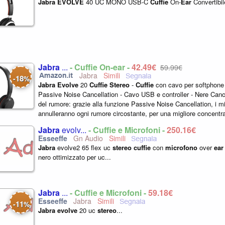
Jabra
EVOLVE
40 UC MONO USB-C
Cuffie
On-
Ear
Convertibil
Jabra
...
- Cuffie On-ear -
42,49€
59,99€
Jabra
18
-
%
Jabra
Evolve
20
Cuffie
Stereo
-
Cuffie
con cavo per softphone
Passive Noise Cancellation - Cavo USB e controller - Nere Canc
del rumore: grazie alla funzione Passive Noise Cancellation, i mi
annulleranno ogni rumore circostante, per una migliore concentr
lavoro e per...
Jabra
evolv...
- Cuffie e Microfoni -
250,16€
Gn Audio
Jabra
evolve2 65 flex uc
stereo
cuffie
con
microfono
over
ear
nero ottimizzato per uc...
Jabra
...
- Cuffie e Microfoni -
59,18€
Jabra
11
-
%
Jabra
evolve
20 uc
stereo
...