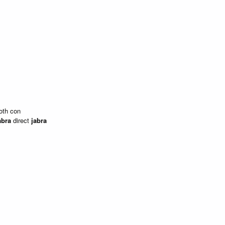
oth con
abra
direct
jabra