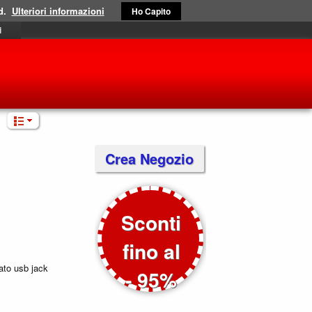
d.
Ulteriori informazioni
Ho Capito
i
Crea Negozio
Sconti
fino al
ato usb jack
- 95%