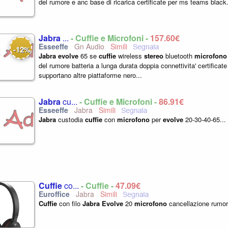
del rumore e anc base di ricarica certificate per ms teams black.
Jabra
...
- Cuffie e Microfoni -
157,60€
Gn Audio
12
-
%
Jabra
evolve
65 se
cuffie
wireless
stereo
bluetooth
microfono
del rumore batteria a lunga durata doppia connettivita' certifica
supportano altre piattaforme nero...
Jabra
cu...
- Cuffie e Microfoni -
86,91€
Jabra
Jabra
custodia
cuffie
con
microfono
per
evolve
20-30-40-65...
Cuffie
co...
- Cuffie -
47,09€
Jabra
Cuffie
con filo
Jabra
Evolve
20
microfono
cancellazione rumore