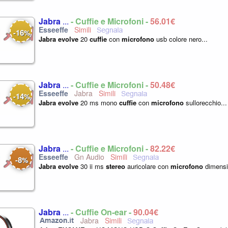
Jabra
...
- Cuffie e Microfoni -
56,01€
16
-
%
Jabra
evolve
20
cuffie
con
microfono
usb colore nero...
Jabra
...
- Cuffie e Microfoni -
50,48€
Jabra
14
-
%
Jabra
evolve
20 ms mono
cuffie
con
microfono
sullorecchio...
Jabra
...
- Cuffie e Microfoni -
82,22€
Gn Audio
8
-
%
Jabra
evolve
30 ii ms
stereo
auricolare con
microfono
dimensi
Jabra
...
- Cuffie On-ear -
90,04€
Jabra