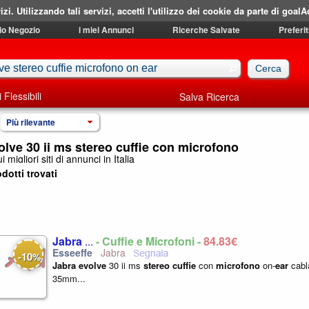
izi. Utilizzando tali servizi, accetti l'utilizzo dei cookie da parte di goalA
mio Negozio
i miei Annunci
Ricerche Salvate
Preferit
i Flessibili
Salva Ricerca
Più rilevante
olve 30 ii ms stereo cuffie con microfono
i migliori siti di annunci in Italia
dotti trovati
Jabra
...
- Cuffie e Microfoni -
84,83€
Jabra
10
-
%
Jabra
evolve
30 ii ms
stereo
cuffie
con
microfono
on-
ear
cabl
35mm...