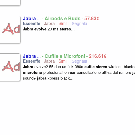
Jabra
...
- Airpods e Buds -
57,83€
Jabra
Jabra
evolve
20 ms
stereo
...
Jabra
...
- Cuffie e Microfoni -
216,61€
Jabra
Jabra
evolve2 55 duo uc link 380a
cuffie
stereo
wireless blueto
microfono
profesionali on-
ear
cancellazione attiva del rumore
j
sound+
jabra
xpress black...