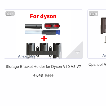
5
9
Opaltool 
Storage Bracket Holder for Dyson V10 V8 V7
4,64$
5,80$