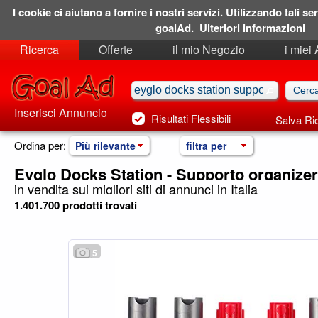
I cookie ci aiutano a fornire i nostri servizi. Utilizzando tali ser
goalAd.
Ulteriori informazioni
Ricerca
Offerte
il mio Negozio
i miei
Ricerche Salvate
Preferiti
Inserisci Annuncio
Risultati Flessibili
Salva Ri
Ordina per:
Più rilevante
filtra per
Eyglo Docks Station - Supporto organizer
in vendita sui migliori siti di annunci in Italia
1.401.700 prodotti trovati
5