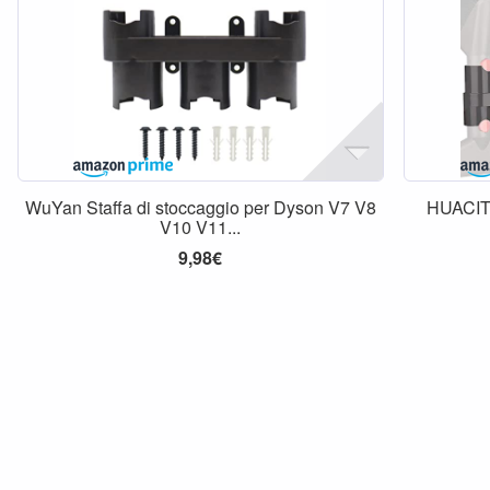
WuYan Staffa di stoccaggio per Dyson V7 V8
HUACI
V10 V11...
9,98€