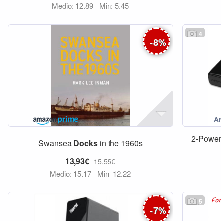
Medio: 12,89
Min: 5,45
4
-
8
%
2-Power
Swansea
Docks
in the 1960s
13,93€
15,55€
Medio: 15,17
Min: 12,22
5
-
7
%