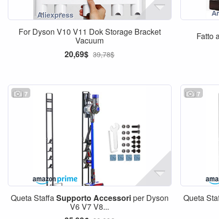
For Dyson V10 V11 Dok Storage Bracket
Fatto 
Vacuum
20,69$
39,78$
7
7
Queta Staffa
Supporto
Accessori
per Dyson
Queta Sta
V6 V7 V8...