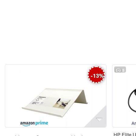
5
-
13
%
HP Elite