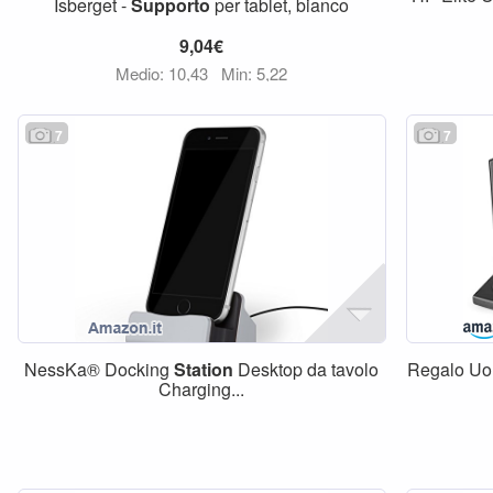
Isberget -
Supporto
per tablet, bianco
9,04€
Medio: 10,43
Min: 5,22
7
7
NessKa® Docking
Station
Desktop da tavolo
Regalo U
Charging...