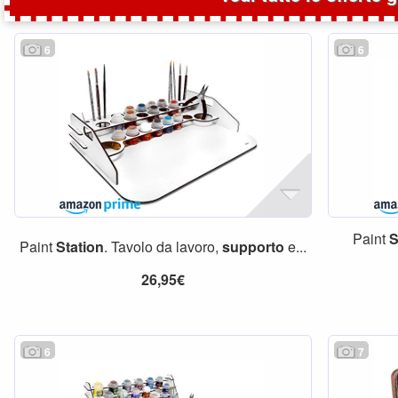
6
6
Paint
S
Paint
Station
. Tavolo da lavoro,
supporto
e...
26,95€
6
7