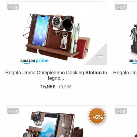
6
7
Regalo Uomo Compleanno Docking
Station
in
Regalo U
legno...
15,99€
19,99€
7
9
-
6
%