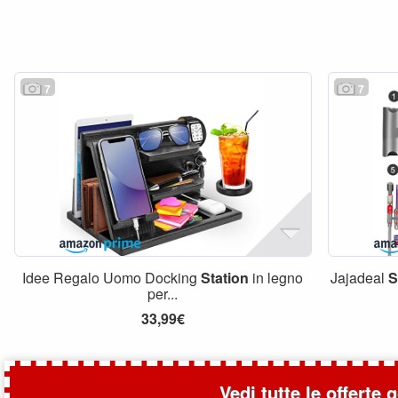
7
7
Idee Regalo Uomo Docking
Station
in legno
Jajadeal
S
per...
33,99€
Vedi tutte le offerte 