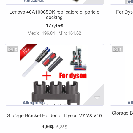
Lenovo 40A10065DK replicatore di porte e
For Dys
docking
177,45€
Medio: 196,84
Min: 161,62
5
5
Storage B
Storage Bracket Holder for Dyson V7 V8 V10
4,86$
6,23$