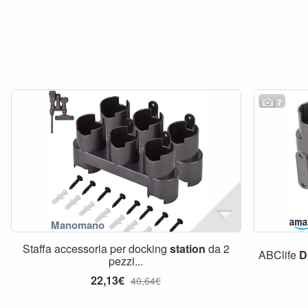
7
Staffa accessoria per docking
station
da 2
ABClife
D
pezzi...
22,13€
40,64€