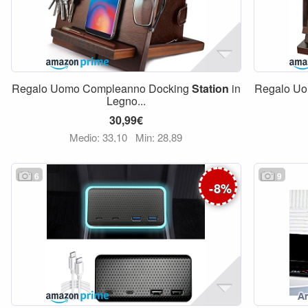
Regalo Uomo Compleanno Docking
Station
in
Regalo U
Legno...
30,99€
Medio: 33,10
Min: 28,89
6
9
-
8
%