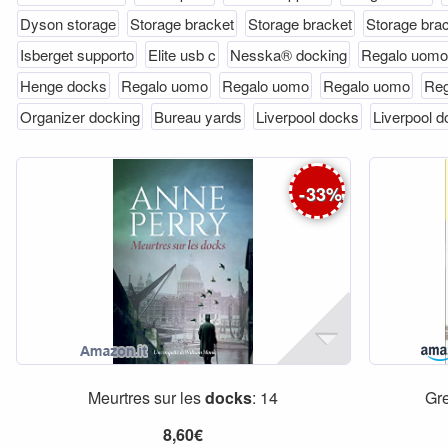
Dyson storage
Storage bracket
Storage bracket
Storage bra
Isberget supporto
Elite usb c
Nesska® docking
Regalo uomo
Henge docks
Regalo uomo
Regalo uomo
Regalo uomo
Reg
Organizer docking
Bureau yards
Liverpool docks
Liverpool 
-
33
%
Meurtres sur les
docks
: 14
Gr
8,60€