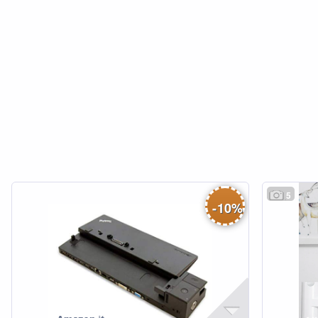
5
-
10
%