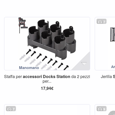
7
Staffa per
accessori
Docks
Station
da 2 pezzi
Jerilla
per...
17,94€
7
9