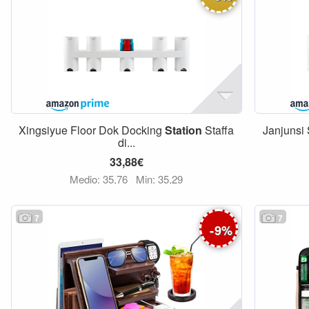
Xingsiyue Floor Dok Docking
Station
Staffa
Janjunsi
di...
33,88€
Medio: 35,76
Min: 35,29
7
7
-
9
%