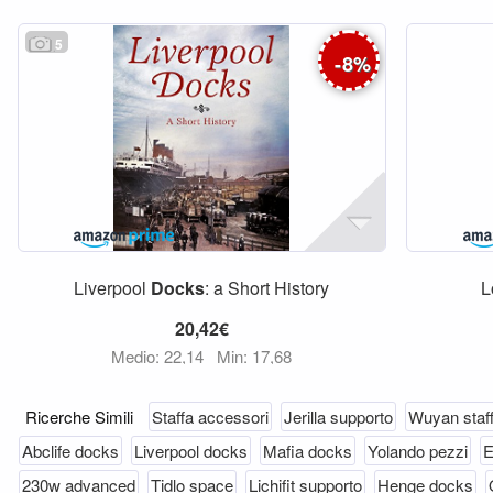
5
-
8
%
Liverpool
Docks
: a Short History
L
20,42€
Medio: 22,14
Min: 17,68
Ricerche Simili
Staffa accessori
Jerilla supporto
Wuyan staf
Abclife docks
Liverpool docks
Mafia docks
Yolando pezzi
E
230w advanced
Tidlo space
Lichifit supporto
Henge docks