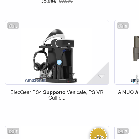
35,98€
39,98€
8
9
ElecGear PS4
Supporto
Verticale, PS VR
AINUO
A
Cuffie...
7
7
-
5
%