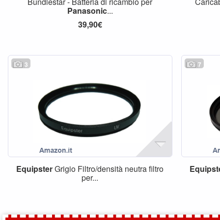
Bundlestar - Batteria di ricambio per
Carica
Panasonic
...
39,90€
3
7
Equipster
Grigio Filtro/densità neutra filtro
Equipst
per...