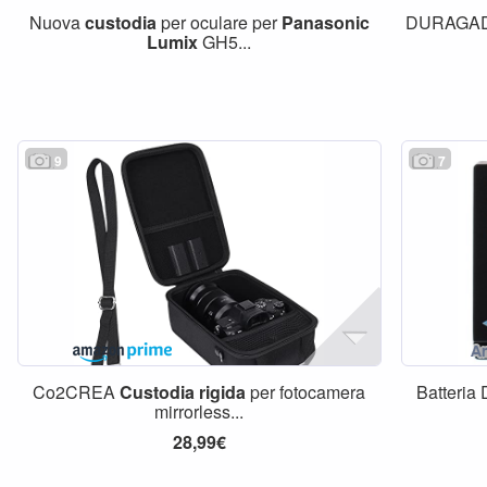
Nuova
custodia
per oculare per
Panasonic
DURAGA
Lumix
GH5...
9
7
Co2CREA
Custodia
rigida
per fotocamera
Batteri
mirrorless...
28,99€