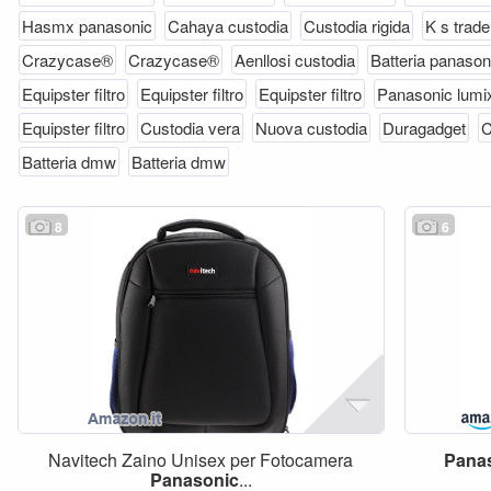
Hasmx panasonic
Cahaya custodia
Custodia rigida
K s trade
Crazycase®
Crazycase®
Aenllosi custodia
Batteria panason
Equipster filtro
Equipster filtro
Equipster filtro
Panasonic lumi
Equipster filtro
Custodia vera
Nuova custodia
Duragadget
C
Batteria dmw
Batteria dmw
8
6
Navitech Zaino Unisex per Fotocamera
Pana
Panasonic
...