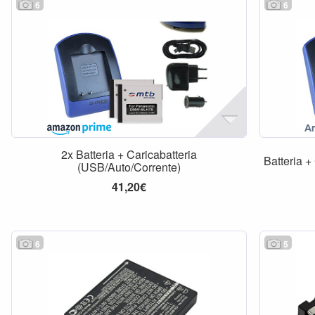
6
6
2x Batteria + Caricabatteria
Batteria +
(USB/Auto/Corrente)
41,20€
6
5