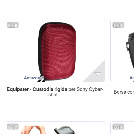
6
9
Equipster
-
Custodia
rigida
per Sony Cyber-
Borsa con
shot...
7
7