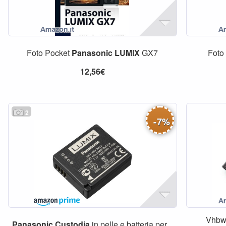
Foto Pocket
Panasonic
LUMIX
GX7
Foto
12,56€
2
-
7
%
Vhb
Panasonic
Custodia
in pelle e batteria per...