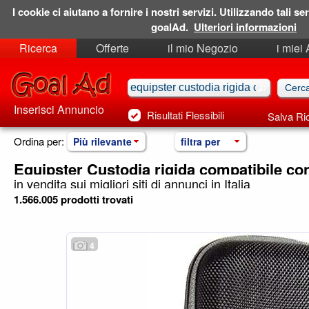
I cookie ci aiutano a fornire i nostri servizi. Utilizzando tali ser
goalAd.
Ulteriori informazioni
Ricerca
Offerte
il mio Negozio
i miei
Ricerche Salvate
Preferiti
Inserisci Annuncio
Risultati Flessibili
Salva Ri
Ordina per:
Più rilevante
filtra per
Equipster Custodia rigida compatibile co
in vendita sui migliori siti di annunci in Italia
1.566.005 prodotti trovati
4