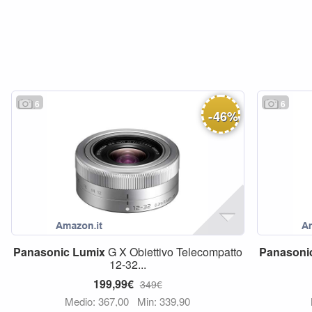
6
6
-
46
%
Panasonic
Lumix
G X Obiettivo Telecompatto
Panasoni
12-32...
199,99€
349€
Medio: 367,00
Min: 339,90