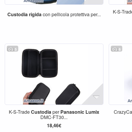
K-S-Tra
Custodia
rigida
con pellicola protettiva per...
5
6
K-S-Trade
Custodia
per
Panasonic
Lumix
CrazyCa
DMC-FT30...
18,46€