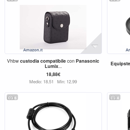
Vhbw
custodia
compatibile
con
Panasonic
Equipste
Lumix
...
18,88€
Medio: 18,51
Min: 12,99
6
4