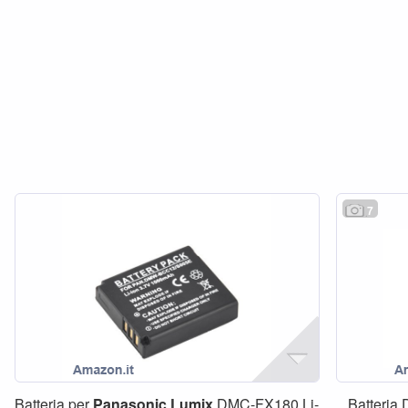
7
Batteria per
Panasonic
Lumix
DMC-FX180 Li-
Batteri