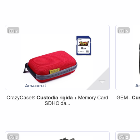
7
5
CrazyCase®
Custodia
rigida
+ Memory Card
GEM -
Cus
SDHC da...
3
2