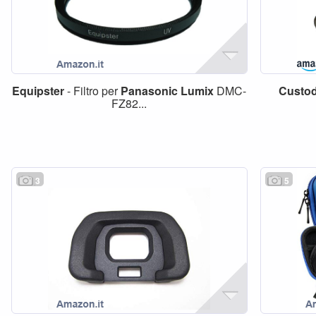
Equipster
- Filtro per
Panasonic
Lumix
DMC-
Custod
FZ82...
3
5