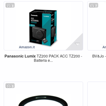
3
7
Panasonic
Lumix
TZ200 PACK ACC TZ200 -
BV&Jo 
Batteria e...
3