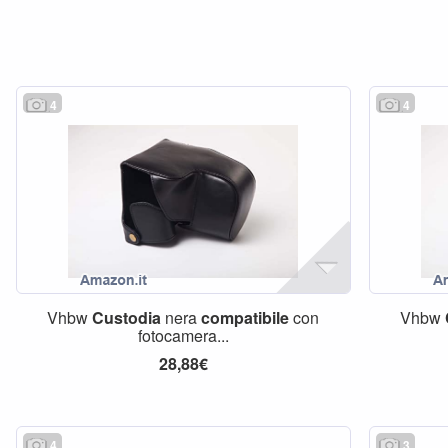
4
4
Vhbw
Custodia
nera
compatibile
con
Vhbw
fotocamera...
28,88€
4
3