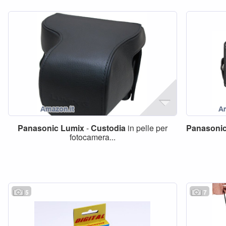
Panasonic
Lumix
-
Custodia
in pelle per
Panasoni
fotocamera...
5
7