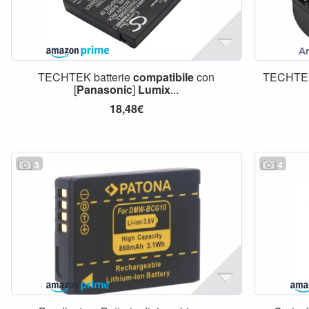
TECHTEK batterie
compatibile
con
TECHTEK 
[
Panasonic
]
Lumix
...
18,48€
3
4