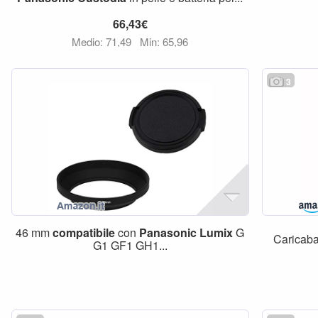
66,43€
Medio: 71,49
Min: 65,96
3
46 mm
compatibile
con
Panasonic
Lumix
G
Caricaba
G1 GF1 GH1...