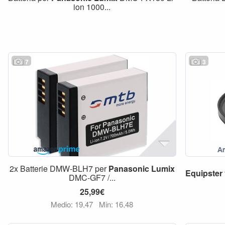
ion 1000...
7
3
2x Batterie DMW-BLH7 per
Panasonic
Lumix
Equipster
DMC-GF7 /...
25,99€
Medio: 19,47
Min: 16,48