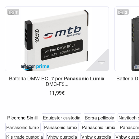
7
3
Batteria DMW-BCL7 per
Panasonic
Lumix
Batteria
DMC-F5...
11,99€
Ricerche Simili
Equipster custodia
Borsa pellicola
Navitech 
Panasonic lumix
Panasonic lumix
Panasonic lumix
Panason
K s trade custodia
Vhbw custodia
Vhbw custodia
Vhbw custo