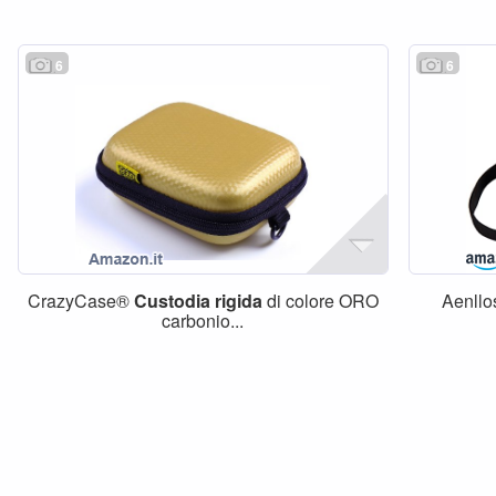
6
6
CrazyCase®
Custodia
rigida
di colore ORO
Aenllo
carbonio...